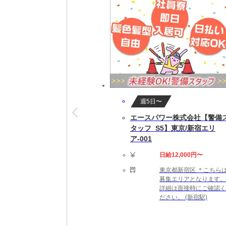
就業開始後も専属担当者がしっかりフォロー
※就業開始前に来社が必要な場合があります
【勤務詳細】
09:00～18:00 実働8時間 休憩60分 残業は
完全週休2日制（土日祝休み） ※企業カレン
即日～長期(3ヶ月以上)
★勤務スタート日はご相談可能です。ご就業
週5日〜
エースパワー株式会社【警備
【勤務地備考】
タッフ_S5】東京/新宿エリ
◆職場の環境：【たばこ：禁煙】
ア-001
【応募資格】
日給12,000円〜
【こんなスキルや経験のある方を歓迎します！】
東京都新宿区 ＊こちら
監視系ミドルウェアの構築経験
募集エリアとなります。
サーバの詳細設計を一人称で対応可能な方
詳細は面接時にご確認く
ださい。 (新宿駅)
Linuxサーバの詳細設計の経験がある方
【給与備考】