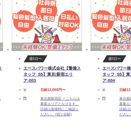
します
10～20(時間/月)です。
ダーによる
中の方もお気軽にご相談ください。
週5日〜
週5日〜
ス
エースパワー株式会社【警備ス
エースパワー株
タッフ_S5】東京/新宿エリ
タッフ_S5】東
ア-003
ア-004
日給12,000円〜
日給12
 Zabbixの詳細設計や構築経験
は
東京都新宿区 ＊こちらは
東京都
募集エリアとなります。
募集エ
詳細は面接時にご確認く
詳細は
ださい。 (四ツ谷駅)
ださい