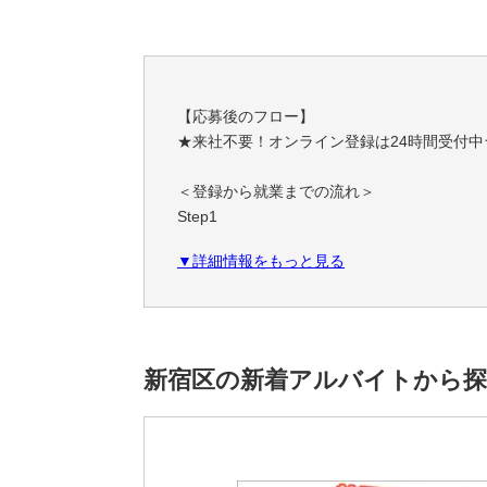
【応募後のフロー】
★来社不要！オンライン登録は24時間受付中
＜登録から就業までの流れ＞
Step1
スマホやPCで簡単！オンライン登録
▼詳細情報をもっと見る
職務経歴・希望条件など、フォームに必要事
Step2
あなたにぴったりのお仕事をご紹介
ご希望条件やスキルに合わせて、お仕事をご
新宿区の新着アルバイトから
一緒に理想の職場を見つけましょう！
Step3
安心サポートで就業スタート！