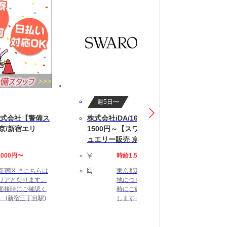
週5日〜
式会社【警備ス
株式会社iDA/160100010 時給
京/新宿エリ
1500円～【スワロフスキー】ジ
ュエリー販売 京王新宿
,000円〜
時給1,500円〜1,600円
新宿区 ＊こちらは
東京都新宿区 詳細な勤務
リアとなります。
地につきましては、面接
面接時にご確認く
時にご確認をお願いいた
。 (新宿三丁目駅)
します (新宿駅)