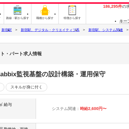
186,295件
の
す
路線・駅から探す
職種から探す
特徴から探す
キー
新宿駅
新宿駅、デジタル・クリエイティブ系
新宿駅、システム関連
バイト・パート求人情報
★Zabbix監視基盤の設計構築・運用保守
スキルが身に付く
給与
システム関連：
時給2,600円〜