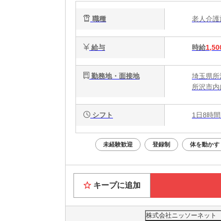
職種
老人介
給与
時給
1,50
勤務地・面接地
埼玉県所
所沢市内
シフト
1日8時間
未経験歓迎
登録制
体を動かす
キープに追加
株式会社ニッソーネット さ