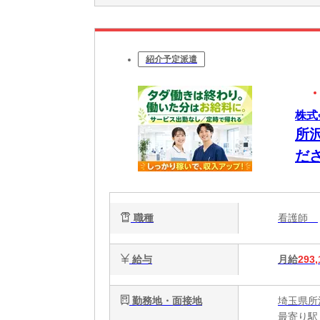
紹介予定派遣
株式
所
だ
職種
看護師
給与
月給
293,
勤務地・面接地
埼玉県所
最寄り駅