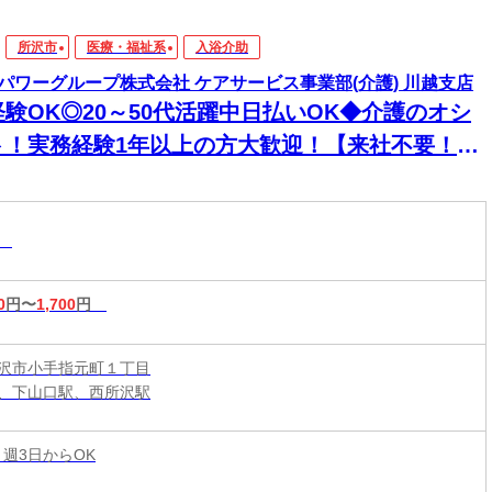
所沢市
医療・福祉系
入浴介助
パワーグループ株式会社 ケアサービス事業部(介護) 川越支店
経験OK◎20～50代活躍中日払いOK◆介護のオシ
ト！実務経験1年以上の方大歓迎！【来社不要！
EB・電話登録ＯＫ】
助
0
円〜
1,700
円
沢市小手指元町１丁目
、下山口駅、西所沢駅
 週3日からOK