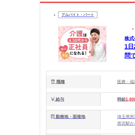
アルバイト・パート
株式
1
問
職種
医療・
給与
時給
1,80
勤務地・面接地
埼玉県所
所沢駅か