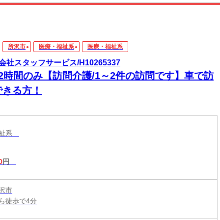
所沢市
医療・福祉系
医療・福祉系
会社スタッフサービス/H10265337
日2時間のみ【訪問介護/1～2件の訪問です】車で訪
できる方！
福祉系
0
円
沢市
ら徒歩で4分