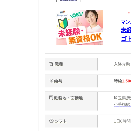
マン
未
ゴ
W
職種
入浴介
給与
時給
1,50
勤務地・面接地
埼玉県所
小手指駅
シフト
1日8時間