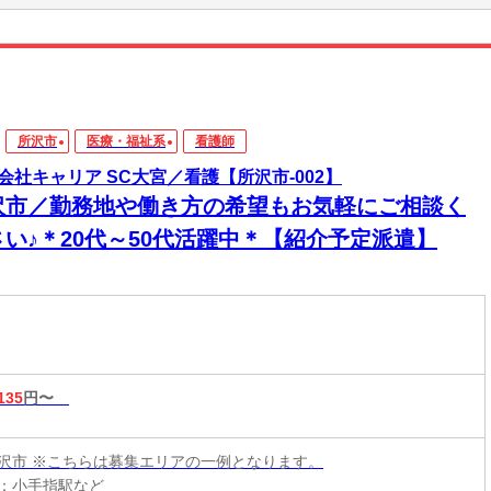
所沢市
医療・福祉系
看護師
会社キャリア SC大宮／看護【所沢市-002】
沢市／勤務地や働き方の希望もお気軽にご相談く
さい♪＊20代～50代活躍中＊【紹介予定派遣】
135
円〜
沢市 ※こちらは募集エリアの一例となります。
：小手指駅など