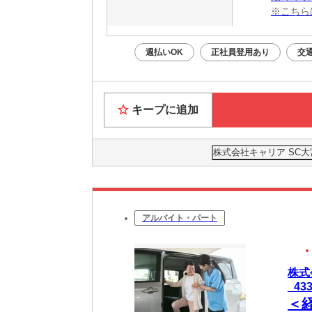
※こちら
週払いOK
正社員登用あり
交
キープに追加
株式会社キャリア SC大
アルバイト・パート
株式
_43
＜