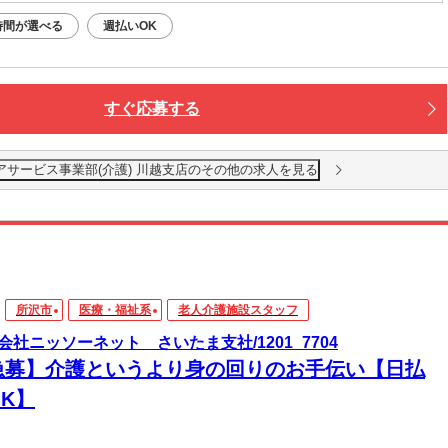
時間が選べる
週払いOK
すぐ応募する
アサービス事業部(介護) 川越支店のその他の求人を見る
所沢市
医療・福祉系
老人介護施設スタッフ
会社ニッソーネット さいたま支社/1201_7704
急募】介護というより身の回りのお手伝い【日払
K】