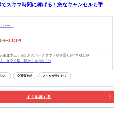
帰でスキマ時間に稼げる！急なキャンセルも手当
！定年無し！
ヘルパー
5
円〜
2,101
円
沢市並木三丁目1 所沢パークタウン駅前通り第4号棟109
線「航空公園」駅から徒歩約9分
服あり
交通費支給
スキルが身に付く
すぐ応募する