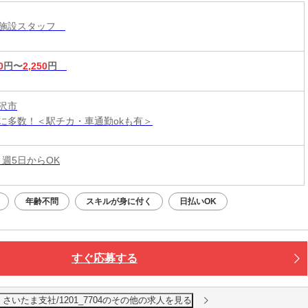
護施設スタッフ
0
円〜
2,250
円
沢市
に多数！＜駅チカ・車通勤okも有＞
 週5日からOK
年齢不問
スキルが身に付く
日払いOK
すぐ応募する
いたま支社/1201_7704のその他の求人を見る