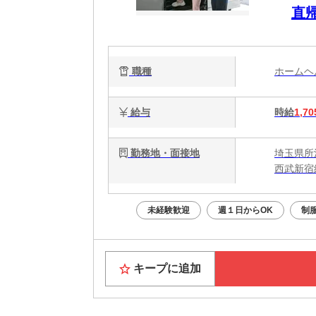
直
有
職種
ホーム
給与
時給
1,70
勤務地・面接地
埼玉県所
西武新宿
未経験歓迎
週１日からOK
制
キープに追加