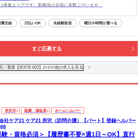
は募集エリアです。勤務地は全国に多数ございます。
通費支給
日払いOK
未経験歓迎
曜日や時間が選べる
すぐ応募する
宮／看護【所沢市-002】のその他の求人を見る
所沢市
医療・福祉系
ホームヘルパー
会社ケア21 ケア21 所沢（訪問介護）【パート】登録ヘルパー
368
経験・資格必須＞【履歴書不要×週1日～OK】直行