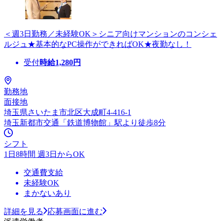
＜週3日勤務／未経験OK＞シニア向けマンションのコンシェ
ルジュ★基本的なPC操作ができればOK★夜勤なし！
受付
時給
1,280
円
勤務地
面接地
埼玉県さいたま市北区大成町4-416-1
埼玉新都市交通「鉄道博物館」駅より徒歩8分
シフト
1日8時間 週3日からOK
交通費支給
未経験OK
まかないあり
詳細を見る
応募画面に進む