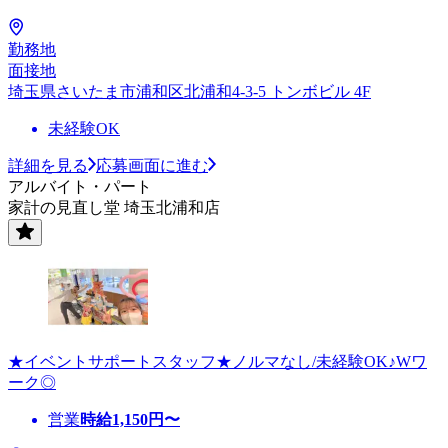
勤務地
面接地
埼玉県さいたま市浦和区北浦和4-3-5 トンボビル 4F
未経験OK
詳細を見る
応募画面に進む
アルバイト・パート
家計の見直し堂 埼玉北浦和店
★イベントサポートスタッフ★ノルマなし/未経験OK♪Wワ
ーク◎
営業
時給
1,150
円〜