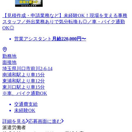
【見積作成・申請業務など】未経験OK！現場を支える事務
スタッフ／外出業務ありで気分転換も◎／車・バイク通勤
OK◎
営業アシスタント
月給
220,000
円〜
勤務地
面接地
埼玉県川口市前川2-6-14
南浦和駅より車15分
東浦和駅より車12分
東川口駅より車15分
※車、バイク通勤OK
交通費支給
未経験OK
詳細を見る
応募画面に進む
派遣労働者