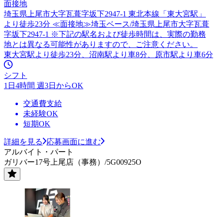
面接地
埼玉県上尾市大字瓦葺字坂下2947-1 東北本線「東大宮駅」
より徒歩23分 ≪面接地≫埼玉ベース/埼玉県上尾市大字瓦葺
字坂下2947-1 ※下記の駅名および徒歩時間は、実際の勤務
地とは異なる可能性がありますので、ご注意ください。
東大宮駅より徒歩23分、沼南駅より車8分、原市駅より車6分
シフト
1日4時間 週3日からOK
交通費支給
未経験OK
短期OK
詳細を見る
応募画面に進む
アルバイト・パート
ガリバー17号上尾店（事務）/5G00925O