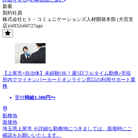
新着
契約社員
株式会社ヒト・コミュニケーションズ人材開発本部 (大宮支
店)/s0f32o60727ago
【上尾市×自治体】未経験OK！週5日フルタイム勤務♪市役
所内でマイナンバーカードオンライン窓口の利用サポート業
務
受付
時給
1,300
円〜
勤務地
面接地
埼玉県上尾市 ※詳細な勤務地につきましては、面接時にご
確認をお願いいたします。