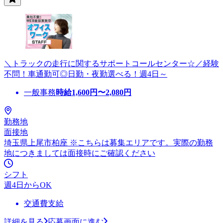
＼トラックの走行に関するサポートコールセンター☆／経験
不問！車通勤可◎日勤・夜勤選べる！週4日～
一般事務
時給
1,600
円〜
2,080
円
勤務地
面接地
埼玉県上尾市柏座 ※こちらは募集エリアです。実際の勤務
地につきましては面接時にご確認ください
シフト
週4日からOK
交通費支給
詳細を見る
応募画面に進む