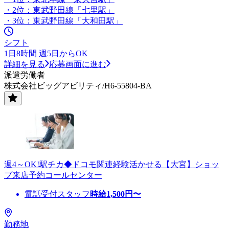
・2位：東武野田線「七里駅」
・3位：東武野田線「大和田駅」
シフト
1日8時間 週5日からOK
詳細を見る
応募画面に進む
派遣労働者
株式会社ビッグアビリティ/H6-55804-BA
週4～OK!駅チカ◆ドコモ関連経験活かせる【大宮】ショッ
プ来店予約コールセンター
電話受付スタッフ
時給
1,500
円〜
勤務地