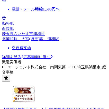
和
電話・メール
時給
1,500
円〜
勤務地
面接地
埼玉県さいたま市浦和区
北浦和駅、大宮(埼玉)駅、浦和駅
交通費支給
詳細を見る
応募画面に進む
派遣労働者
UTエージェント株式会社 南関東第一CU_埼玉県鴻巣市_総
合事務