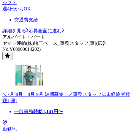
シフト
週4日からOK
交通費支給
詳細を見る
応募画面に進む
アルバイト・パート
ヤマト運輸(株)埼玉ベース_事務スタッフ[事](広告
No.Y00000614202)
＼7月-8月 8月-9月 短期募集！／事務スタッフ◎未経験者歓
迎♪[事]
一般事務
時給
1,141
円〜
勤務地