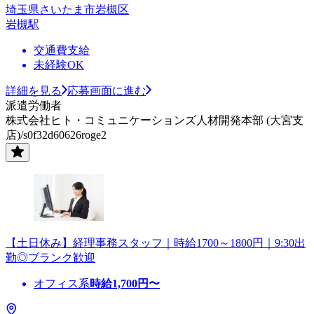
埼玉県さいたま市岩槻区
岩槻駅
交通費支給
未経験OK
詳細を見る
応募画面に進む
派遣労働者
株式会社ヒト・コミュニケーションズ人材開発本部 (大宮支
店)/s0f32d60626roge2
【土日休み】経理事務スタッフ｜時給1700～1800円｜9:30出
勤◎ブランク歓迎
オフィス系
時給
1,700
円〜