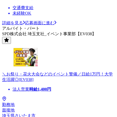
交通費支給
未経験OK
詳細を見る
応募画面に進む
アルバイト・パート
SPD株式会社 埼玉支社_イベント事業部【EV038】
＼お祭り・花火大会などのイベント警備／日給1万円！大学
生活躍◎[EV038]
法人営業
時給
1,400
円
勤務地
面接地
埼玉県さいたま市