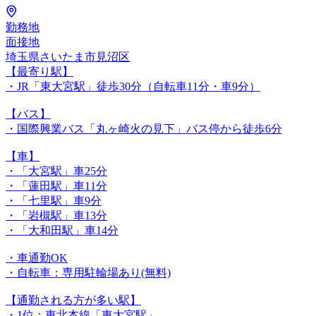
勤務地
面接地
埼玉県さいたま市見沼区
【最寄り駅】
・JR「東大宮駅」徒歩30分（自転車11分・車9分）
【バス】
・国際興業バス「丸ヶ崎火の見下」バス停から徒歩6分
【車】
・「大宮駅」車25分
・「蓮田駅」車11分
・「七里駅」車9分
・「岩槻駅」車13分
・「大和田駅」車14分
・車通勤OK
・自転車：専用駐輪場あり(無料)
【通勤される方が多い駅】
・1位：東北本線「東大宮駅」