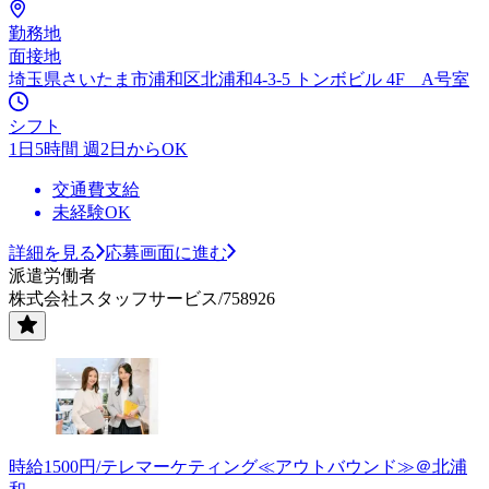
勤務地
面接地
埼玉県さいたま市浦和区北浦和4-3-5 トンボビル 4F A号室
シフト
1日5時間 週2日からOK
交通費支給
未経験OK
詳細を見る
応募画面に進む
派遣労働者
株式会社スタッフサービス/758926
時給1500円/テレマーケティング≪アウトバウンド≫＠北浦