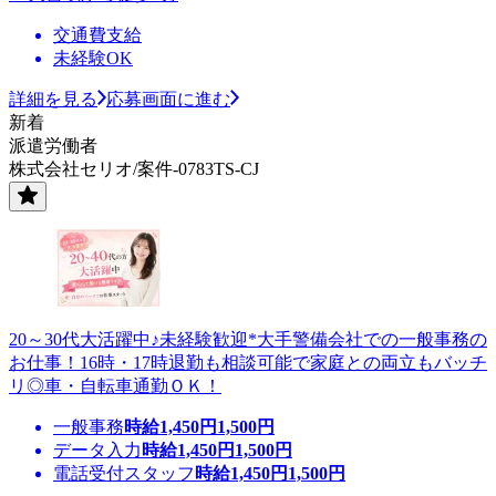
交通費支給
未経験OK
詳細を見る
応募画面に進む
新着
派遣労働者
株式会社セリオ/案件-0783TS-CJ
20～30代大活躍中♪未経験歓迎*大手警備会社での一般事務の
お仕事！16時・17時退勤も相談可能で家庭との両立もバッチ
リ◎車・自転車通勤ＯＫ！
一般事務
時給
1,450
円
1,500
円
データ入力
時給
1,450
円
1,500
円
電話受付スタッフ
時給
1,450
円
1,500
円