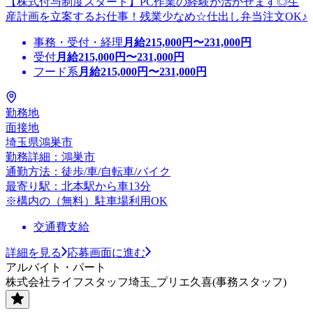
【株式付与制度スタート】PC作業の経験が活かせます◎生
産計画を立案するお仕事！残業少なめ☆仕出し弁当注文OK♪
事務・受付・経理
月給
215,000
円〜
231,000
円
受付
月給
215,000
円〜
231,000
円
フード系
月給
215,000
円〜
231,000
円
勤務地
面接地
埼玉県鴻巣市
勤務詳細：鴻巣市
通勤方法：徒歩/車/自転車/バイク
最寄り駅：北本駅から車13分
※構内の（無料）駐車場利用OK
交通費支給
詳細を見る
応募画面に進む
アルバイト・パート
株式会社ライフスタッフ埼玉_プリエ久喜(事務スタッフ)