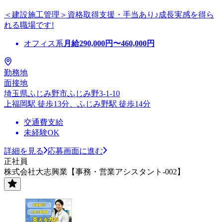
＜建設施工管理＞資格取得支援・手当あり♪成長実感を得ら
れる職場です!
オフィス系
月給
290,000
円〜
460,000
円
勤務地
面接地
埼玉県ふじみ野市ふじみ野3-1-10
上福岡駅 徒歩13分、ふじみ野駅 徒歩14分
交通費支給
未経験OK
詳細を見る
応募画面に進む
正社員
株式会社大志興業【事務・営業アシスタント-002】