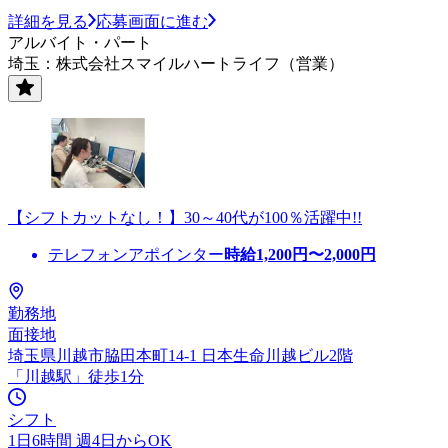
詳細を見る
応募画面に進む
アルバイト・パート
埼玉：株式会社スマイルハートライフ（営業）
【シフトカットなし！】30～40代が100％活躍中!!
テレフォンアポインター
時給
1,200
円〜
2,000
円
勤務地
面接地
埼玉県川越市脇田本町14-1 日本生命川越ビル2階
「川越駅」徒歩1分
シフト
1日6時間 週4日からOK