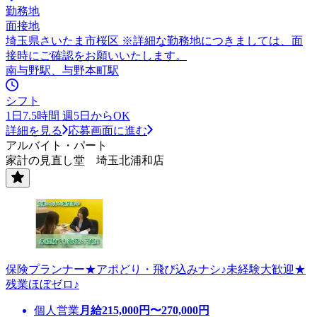
勤務地
面接地
埼玉県さいたま市桜区 ※詳細な勤務地につきましては、面
接時にご確認をお願いいたします。
南与野駅、与野本町駅
シフト
1日7.5時間 週5日からOK
詳細を見る
応募画面に進む
アルバイト・パート
家計の見直し堂 埼玉北浦和店
保険プランナー★アポどり・飛び込みナシ♪未経験大歓迎★
残業ほぼゼロ♪
個人営業
月給
215,000
円〜
270,000
円