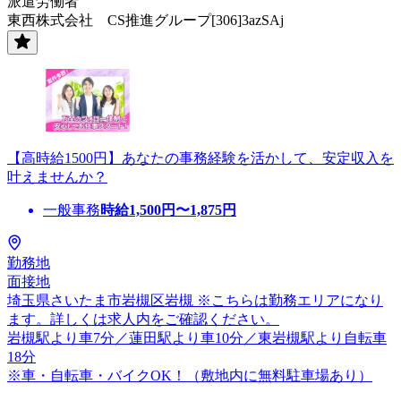
派遣労働者
東西株式会社 CS推進グループ[306]3azSAj
【高時給1500円】あなたの事務経験を活かして、安定収入を
叶えませんか？
一般事務
時給
1,500
円〜
1,875
円
勤務地
面接地
埼玉県さいたま市岩槻区岩槻 ※こちらは勤務エリアになり
ます。詳しくは求人内をご確認ください。
岩槻駅より車7分／蓮田駅より車10分／東岩槻駅より自転車
18分
※車・自転車・バイクOK！（敷地内に無料駐車場あり）