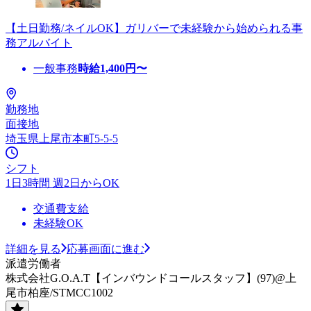
【土日勤務/ネイルOK】ガリバーで未経験から始められる事
務アルバイト
一般事務
時給
1,400
円〜
勤務地
面接地
埼玉県上尾市本町5-5-5
シフト
1日3時間 週2日からOK
交通費支給
未経験OK
詳細を見る
応募画面に進む
派遣労働者
株式会社G.O.A.T【インバウンドコールスタッフ】(97)@上
尾市柏座/STMCC1002