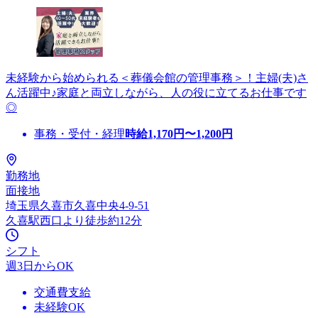
未経験から始められる＜葬儀会館の管理事務＞！主婦(夫)さ
ん活躍中♪家庭と両立しながら、人の役に立てるお仕事です
◎
事務・受付・経理
時給
1,170
円〜
1,200
円
勤務地
面接地
埼玉県久喜市久喜中央4-9-51
久喜駅西口より徒歩約12分
シフト
週3日からOK
交通費支給
未経験OK