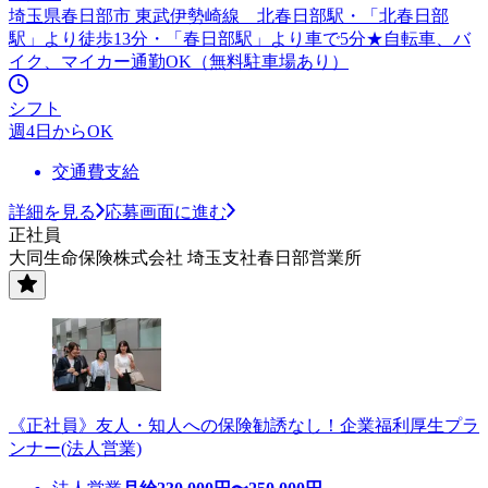
埼玉県春日部市 東武伊勢崎線 北春日部駅・「北春日部
駅」より徒歩13分・「春日部駅」より車で5分★自転車、バ
イク、マイカー通勤OK（無料駐車場あり）
シフト
週4日からOK
交通費支給
詳細を見る
応募画面に進む
正社員
大同生命保険株式会社 埼玉支社春日部営業所
《正社員》友人・知人への保険勧誘なし！企業福利厚生プラ
ンナー(法人営業)