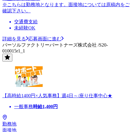
※こちらは勤務地となります。面接地については原稿内をご
確認下さい。
交通費支給
未経験OK
詳細を見る
応募画面に進む
パーソルファクトリーパートナーズ株式会社 /S20-
010015r1_1
【高時給1400円×人気事務】週4日～/座り仕事中心★
一般事務
時給
1,400
円
勤務地
面接地