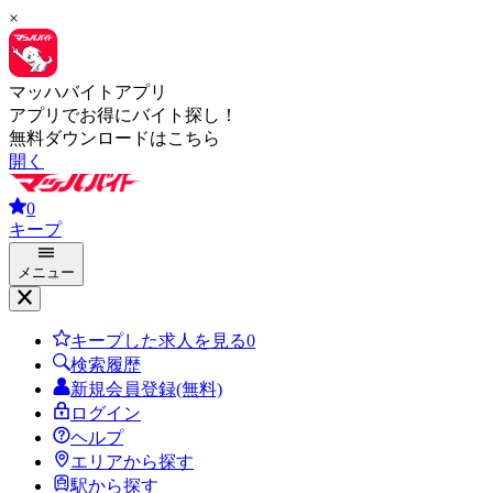
×
マッハバイトアプリ
アプリでお得にバイト探し！
無料ダウンロードはこちら
開く
0
キープ
メニュー
キープした求人を見る
0
検索履歴
新規会員登録(無料)
ログイン
ヘルプ
エリアから探す
駅から探す