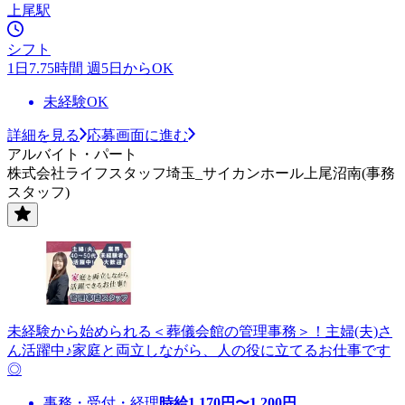
上尾駅
シフト
1日7.75時間 週5日からOK
未経験OK
詳細を見る
応募画面に進む
アルバイト・パート
株式会社ライフスタッフ埼玉_サイカンホール上尾沼南(事務
スタッフ)
未経験から始められる＜葬儀会館の管理事務＞！主婦(夫)さ
ん活躍中♪家庭と両立しながら、人の役に立てるお仕事です
◎
事務・受付・経理
時給
1,170
円〜
1,200
円