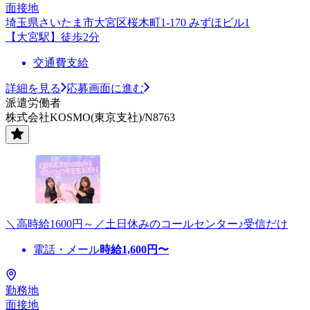
面接地
埼玉県さいたま市大宮区桜木町1-170 みずほビル1
【大宮駅】徒歩2分
交通費支給
詳細を見る
応募画面に進む
派遣労働者
株式会社KOSMO(東京支社)/N8763
＼高時給1600円～／土日休みのコールセンター♪受信だけ
電話・メール
時給
1,600
円〜
勤務地
面接地