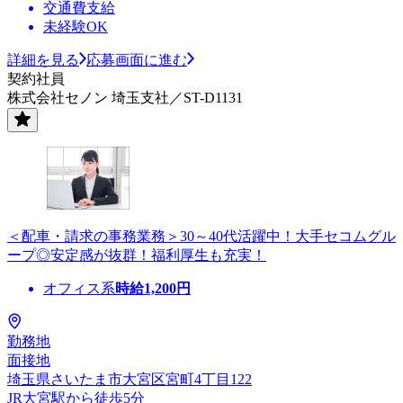
交通費支給
未経験OK
詳細を見る
応募画面に進む
契約社員
株式会社セノン 埼玉支社／ST-D1131
＜配車・請求の事務業務＞30～40代活躍中！大手セコムグル
ープ◎安定感が抜群！福利厚生も充実！
オフィス系
時給
1,200
円
勤務地
面接地
埼玉県さいたま市大宮区宮町4丁目122
JR大宮駅から徒歩5分