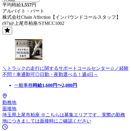
平均時給
1,557
円
アルバイト・パート
株式会社Chain Affection【インバウンドコールスタッフ】
(97)@上尾市柏座/STMCC1002
＼トラックの走行に関するサポートコールセンター☆／経験
不問！車通勤可◎日勤・夜勤選べる！週4日～
一般事務
時給
1,600
円〜
2,080
円
勤務地
面接地
埼玉県上尾市柏座 ※こちらは募集エリアです。実際の勤務
地につきましては面接時にご確認ください