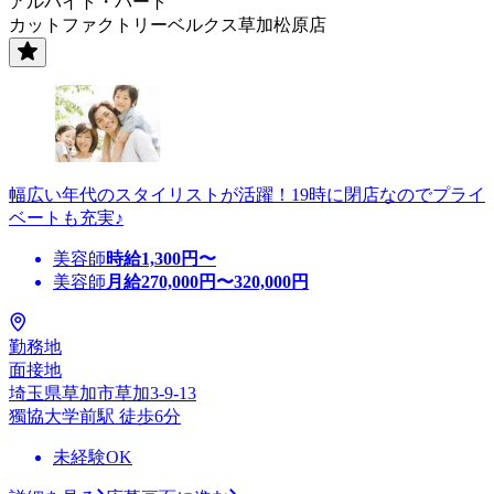
アルバイト・パート
カットファクトリーベルクス草加松原店
幅広い年代のスタイリストが活躍！19時に閉店なのでプライ
ベートも充実♪
美容師
時給
1,300
円〜
美容師
月給
270,000
円〜
320,000
円
勤務地
面接地
埼玉県草加市草加3-9-13
獨協大学前駅 徒歩6分
未経験OK