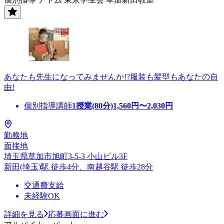
あなたも先生になってみませんか!?服装も髪型もあなたの自
由!
個別指導講師
1授業(80分)
1,560
円〜
2,030
円
勤務地
面接地
埼玉県草加市旭町3-5-3 小山ビル3F
新田(埼玉)駅 徒歩4分、南越谷駅 徒歩28分
交通費支給
未経験OK
詳細を見る
応募画面に進む