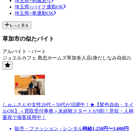
埼玉県×制服あり
埼玉県×バイク通勤OK
埼玉県×車通勤OK
もっと見る
草加市の似たバイト
アルバイト・パート
ジュエルカフェ 島忠ホームズ草加舎人店(身だしなみ自由2)
しゅふさんや女性20代～50代が活躍中！★【髪色自由・ネイ
ルOK】＜買取受付事務＞未経験スタートが9割！意欲・人柄
重視で接客採用中！
販売・ファッション・レンタル
時給
1,250
円〜
1,600
円