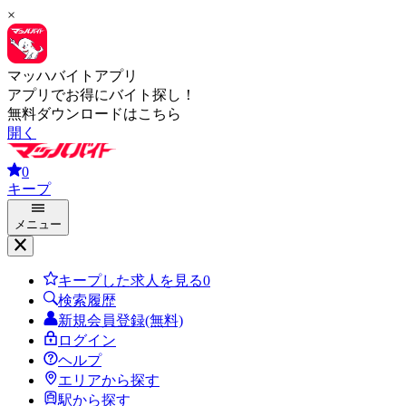
×
マッハバイトアプリ
アプリでお得にバイト探し！
無料ダウンロードはこちら
開く
0
キープ
メニュー
キープした求人を見る
0
検索履歴
新規会員登録(無料)
ログイン
ヘルプ
エリアから探す
駅から探す