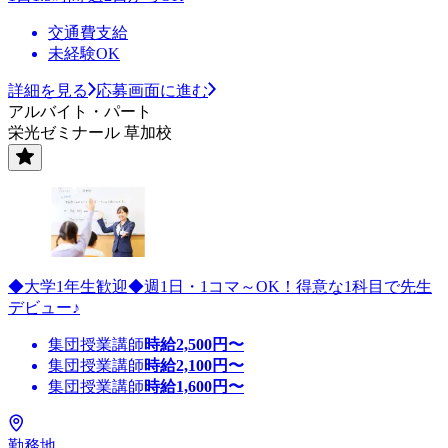
交通費支給
未経験OK
詳細を見る
応募画面に進む
アルバイト・パート
栄光ゼミナール 草加校
◆大学1年生歓迎◆週1日・1コマ～OK！得意な1科目で先生
デビュー♪
集団授業講師
時給
2,500
円〜
集団授業講師
時給
2,100
円〜
集団授業講師
時給
1,600
円〜
勤務地