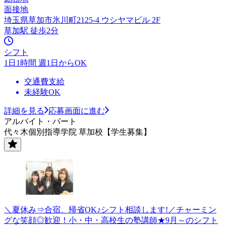
面接地
埼玉県草加市氷川町2125-4 ウシヤマビル 2F
草加駅 徒歩2分
シフト
1日1時間 週1日からOK
交通費支給
未経験OK
詳細を見る
応募画面に進む
アルバイト・パート
代々木個別指導学院 草加校【学生募集】
＼夏休み⇒合宿、帰省OK♪シフト相談します!／チャーミン
グな笑顔◎歓迎！小・中・高校生の塾講師★9月～のシフト