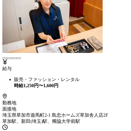
給与
販売・ファッション・レンタル
時給
1,250
円〜
1,600
円
勤務地
面接地
埼玉県草加市遊馬町2-1 島忠ホームズ草加舎人店2F
草加駅、新田(埼玉)駅、獨協大学前駅