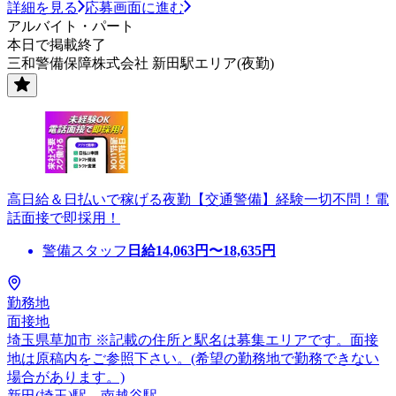
詳細を見る
応募画面に進む
アルバイト・パート
本日で掲載終了
三和警備保障株式会社 新田駅エリア(夜勤)
高日給＆日払いで稼げる夜勤【交通警備】経験一切不問！電
話面接で即採用！
警備スタッフ
日給
14,063
円〜
18,635
円
勤務地
面接地
埼玉県草加市 ※記載の住所と駅名は募集エリアです。面接
地は原稿内をご参照下さい。(希望の勤務地で勤務できない
場合があります。)
新田(埼玉)駅、南越谷駅