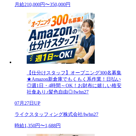
月給210,000円〜350,000円
【仕分けスタッフ】オープニング300名募集
★Amazon新倉庫でもくもく系作業！日払い
◎週1日・4時間～OK！お財布に嬉しい格安
社食あり♪髪色自由◎/lwhn27
07月27日UP
ライクスタッフィング株式会社/lwhn27
時給1,350円〜1,688円