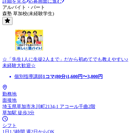
詳細を見る
応募画面に進む
アルバイト・パート
森塾 草加校(未経験学生)
☆「先生1人に生徒2人まで」だから初めてでも教えやすい♪
未経験大歓迎☆
個別指導講師
1コマ(80分)
1,600
円〜
3,000
円
勤務地
面接地
埼玉県草加市氷川町2134-1 アコール千曲2階
草加駅 徒歩3分
シフト
1日1.5時間 週2日からOK