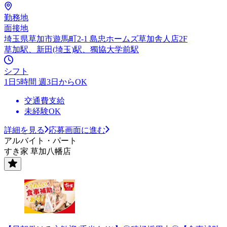
勤務地
面接地
埼玉県草加市遊馬町2-1 島忠ホームズ草加舎人店2F
草加駅、新田(埼玉)駅、獨協大学前駅
シフト
1日5時間 週3日からOK
交通費支給
未経験OK
詳細を見る
応募画面に進む
アルバイト・パート
すき家 草加八幡店