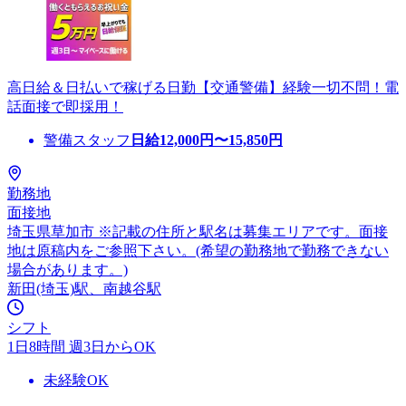
高日給＆日払いで稼げる日勤【交通警備】経験一切不問！電
話面接で即採用！
警備スタッフ
日給
12,000
円〜
15,850
円
勤務地
面接地
埼玉県草加市 ※記載の住所と駅名は募集エリアです。面接
地は原稿内をご参照下さい。(希望の勤務地で勤務できない
場合があります。)
新田(埼玉)駅、南越谷駅
シフト
1日8時間 週3日からOK
未経験OK