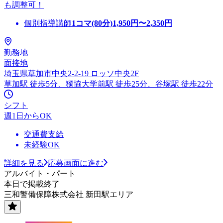
も調整可！
個別指導講師
1コマ(80分)
1,950
円〜
2,350
円
勤務地
面接地
埼玉県草加市中央2-2-19 ロッソ中央2F
草加駅 徒歩5分、獨協大学前駅 徒歩25分、谷塚駅 徒歩22分
シフト
週1日からOK
交通費支給
未経験OK
詳細を見る
応募画面に進む
アルバイト・パート
本日で掲載終了
三和警備保障株式会社 新田駅エリア