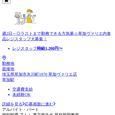
週2日～◎ラストまで勤務できる方急募☆草加ヴァリエ内食
品レジスタッフ大募集！
レジスタッフ
時給
1,200
円〜
勤務地
面接地
埼玉県草加市氷川町1970 草加ヴァリエ店
草加駅
交通費支給
未経験OK
詳細を見る
応募画面に進む
アルバイト・パート
個別指導 アトム 東京学生会 草加新田教室