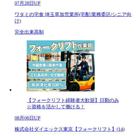
07月28日UP
ワタミの宅食 埼玉草加営業所(宅配/業務委託/シニア向
け)
完全出来高制
【フォークリフト経験者大歓迎】日勤のみ
☆資格を活かして働ける！
08月06日UP
株式会社ダイエックス東京【フォークリフト】(14)