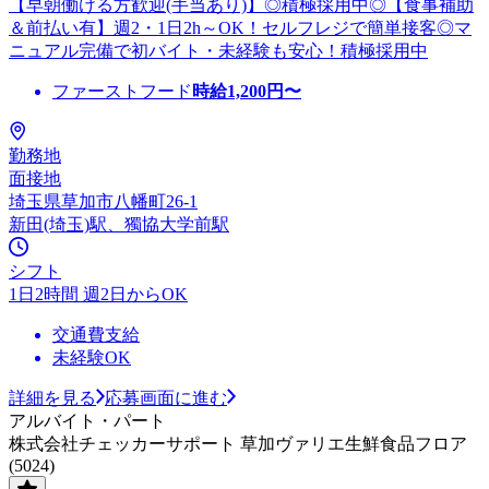
【早朝働ける方歓迎(手当あり)】◎積極採用中◎【食事補助
＆前払い有】週2・1日2h～OK！セルフレジで簡単接客◎マ
ニュアル完備で初バイト・未経験も安心！積極採用中
ファーストフード
時給
1,200
円〜
勤務地
面接地
埼玉県草加市八幡町26-1
新田(埼玉)駅、獨協大学前駅
シフト
1日2時間 週2日からOK
交通費支給
未経験OK
詳細を見る
応募画面に進む
アルバイト・パート
株式会社チェッカーサポート 草加ヴァリエ生鮮食品フロア
(5024)