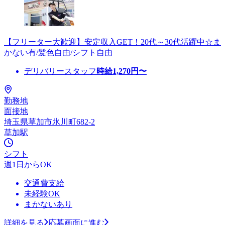
【フリーター大歓迎】安定収入GET！20代～30代活躍中☆ま
かない有/髪色自由/シフト自由
デリバリースタッフ
時給
1,270
円〜
勤務地
面接地
埼玉県草加市氷川町682-2
草加駅
シフト
週1日からOK
交通費支給
未経験OK
まかないあり
詳細を見る
応募画面に進む