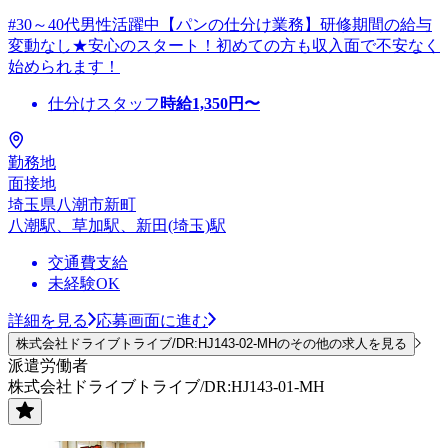
#30～40代男性活躍中【パンの仕分け業務】研修期間の給与
変動なし★安心のスタート！初めての方も収入面で不安なく
始められます！
仕分けスタッフ
時給
1,350
円〜
勤務地
面接地
埼玉県八潮市新町
八潮駅、草加駅、新田(埼玉)駅
交通費支給
未経験OK
詳細を見る
応募画面に進む
株式会社ドライブトライブ/DR:HJ143-02-MHのその他の求人を見る
派遣労働者
株式会社ドライブトライブ/DR:HJ143-01-MH