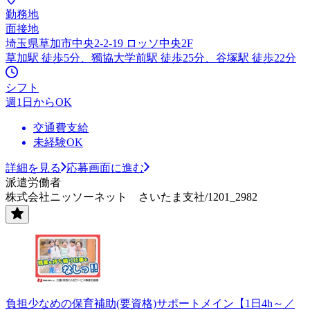
勤務地
面接地
埼玉県草加市中央2-2-19 ロッソ中央2F
草加駅 徒歩5分、獨協大学前駅 徒歩25分、谷塚駅 徒歩22分
シフト
週1日からOK
交通費支給
未経験OK
詳細を見る
応募画面に進む
派遣労働者
株式会社ニッソーネット さいたま支社/1201_2982
負担少なめの保育補助(要資格)サポートメイン【1日4h～／