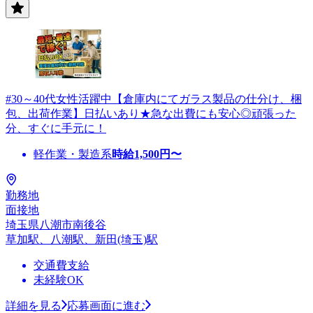
#30～40代女性活躍中【倉庫内にてガラス製品の仕分け、梱
包、出荷作業】日払いあり★急な出費にも安心◎頑張った
分、すぐに手元に！
軽作業・製造系
時給
1,500
円〜
勤務地
面接地
埼玉県八潮市南後谷
草加駅、八潮駅、新田(埼玉)駅
交通費支給
未経験OK
詳細を見る
応募画面に進む