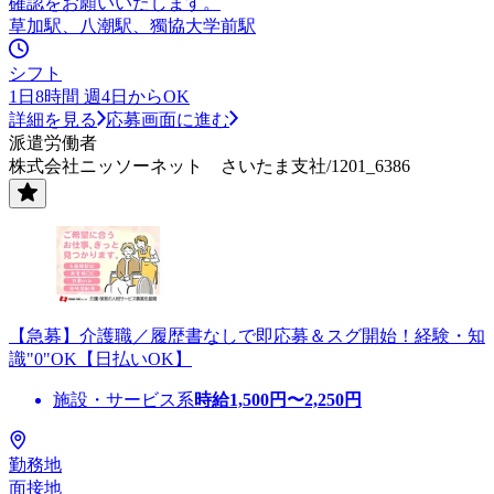
確認をお願いいたします。
草加駅、八潮駅、獨協大学前駅
シフト
1日8時間 週4日からOK
詳細を見る
応募画面に進む
派遣労働者
株式会社ニッソーネット さいたま支社/1201_6386
【急募】介護職／履歴書なしで即応募＆スグ開始！経験・知
識"0"OK【日払いOK】
施設・サービス系
時給
1,500
円〜
2,250
円
勤務地
面接地