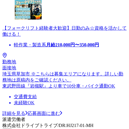
【フォークリフト経験者大歓迎】日勤のみ☆資格を活かして
働ける！
軽作業・製造系
月給
210,000
円〜
350,000
円
勤務地
面接地
埼玉県草加市 ※こちらは募集エリアになります。詳しい勤
務地は原稿内をご確認ください。
東武野田線『岩槻駅』より車で10分車・バイク通勤OK
交通費支給
未経験OK
詳細を見る
応募画面に進む
派遣労働者
株式会社ドライブトライブ/DR:HJ217-01-MH