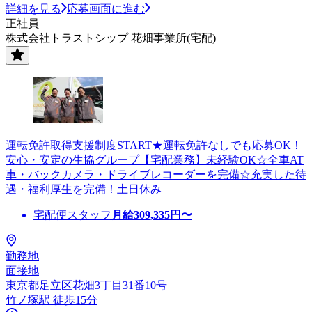
詳細を見る
応募画面に進む
正社員
株式会社トラストシップ 花畑事業所(宅配)
運転免許取得支援制度START★運転免許なしでも応募OK！
安心・安定の生協グループ【宅配業務】未経験OK☆全車AT
車・バックカメラ・ドライブレコーダーを完備☆充実した待
遇・福利厚生を完備！土日休み
宅配便スタッフ
月給
309,335
円〜
勤務地
面接地
東京都足立区花畑3丁目31番10号
竹ノ塚駅 徒歩15分