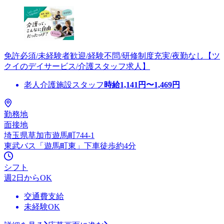
免許必須/未経験者歓迎/経験不問/研修制度充実/夜勤なし【ツ
クイのデイサービス/介護スタッフ求人】
老人介護施設スタッフ
時給
1,141
円〜
1,469
円
勤務地
面接地
埼玉県草加市遊馬町744-1
東武バス「遊馬町東」下車徒歩約4分
シフト
週2日からOK
交通費支給
未経験OK