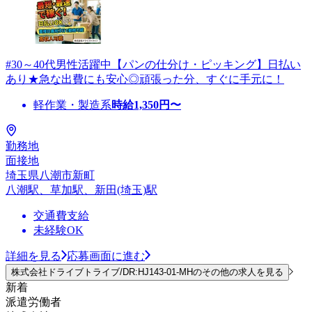
#30～40代男性活躍中【パンの仕分け・ピッキング】日払い
あり★急な出費にも安心◎頑張った分、すぐに手元に！
軽作業・製造系
時給
1,350
円〜
勤務地
面接地
埼玉県八潮市新町
八潮駅、草加駅、新田(埼玉)駅
交通費支給
未経験OK
詳細を見る
応募画面に進む
株式会社ドライブトライブ/DR:HJ143-01-MHのその他の求人を見る
新着
派遣労働者