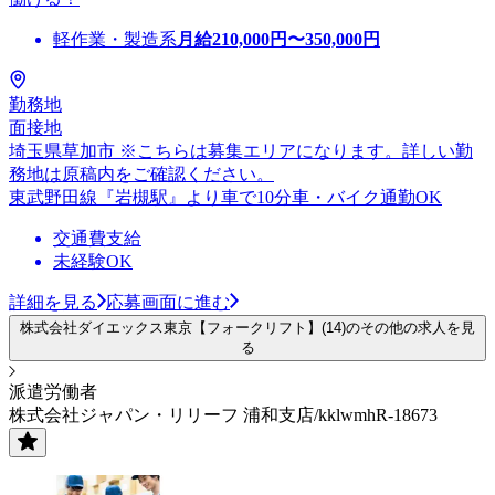
軽作業・製造系
月給
210,000
円〜
350,000
円
勤務地
面接地
埼玉県草加市 ※こちらは募集エリアになります。詳しい勤
務地は原稿内をご確認ください。
東武野田線『岩槻駅』より車で10分車・バイク通勤OK
交通費支給
未経験OK
詳細を見る
応募画面に進む
株式会社ダイエックス東京【フォークリフト】(14)のその他の求人を見
る
派遣労働者
株式会社ジャパン・リリーフ 浦和支店/kklwmhR-18673