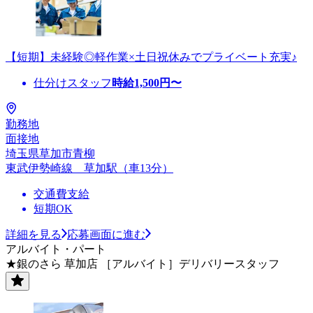
【短期】未経験◎軽作業×土日祝休みでプライベート充実♪
仕分けスタッフ
時給
1,500
円〜
勤務地
面接地
埼玉県草加市青柳
東武伊勢崎線 草加駅（車13分）
交通費支給
短期OK
詳細を見る
応募画面に進む
アルバイト・パート
★銀のさら 草加店 ［アルバイト］デリバリースタッフ