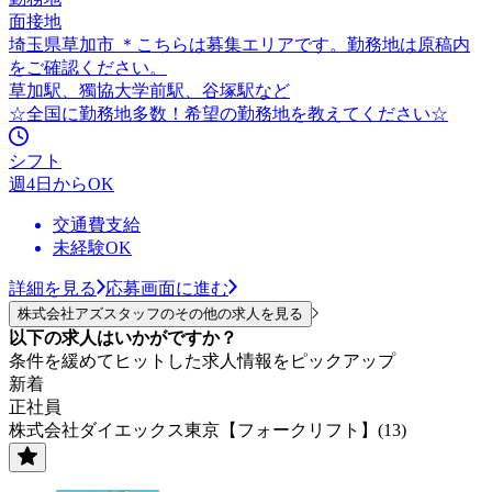
面接地
埼玉県草加市 ＊こちらは募集エリアです。勤務地は原稿内
をご確認ください。
草加駅、獨協大学前駅、谷塚駅など
☆全国に勤務地多数！希望の勤務地を教えてください☆
シフト
週4日からOK
交通費支給
未経験OK
詳細を見る
応募画面に進む
株式会社アズスタッフのその他の求人を見る
以下の求人はいかがですか？
条件を緩めてヒットした求人情報をピックアップ
新着
正社員
株式会社ダイエックス東京【フォークリフト】(13)