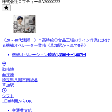
株式会社ロフティー/SA20000223
《20～40代活躍！》＊高時給◎食品工場のライン作業におけ
る機械オペレーター業務《草加駅から車で8分》
機械オペレーション
時給
1,350
円〜
1,687
円
勤務地
面接地
埼玉県八潮市南後谷
草加駅
シフト
1日8時間からOK
交通費支給