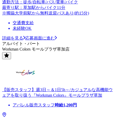
通勤方法：徒歩/自転車/バス/電車/バイク
最寄り駅：草加駅からバイク11分
※獨協大学前駅から無料送迎バスあり(約15分)
交通費支給
未経験OK
詳細を見る
応募画面に進む
アルバイト・パート
Workman Colors モールプラザ草加店
【販売スタッフ】週3日～＆1日5h～/カジュアルな高機能ウ
ェアを取り扱う『Workman Colors』モールプラザ草加
アパレル販売スタッフ
時給
1,200
円