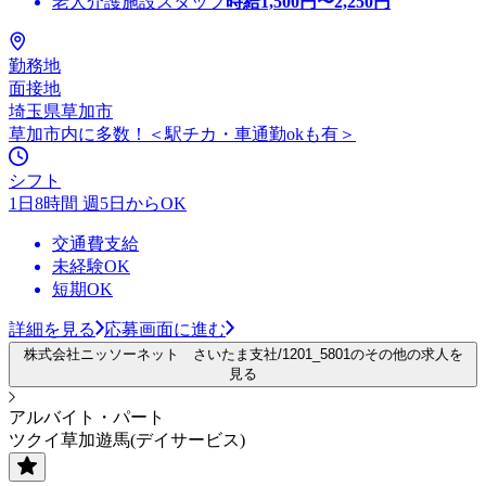
老人介護施設スタッフ
時給
1,500
円〜
2,250
円
勤務地
面接地
埼玉県草加市
草加市内に多数！＜駅チカ・車通勤okも有＞
シフト
1日8時間 週5日からOK
交通費支給
未経験OK
短期OK
詳細を見る
応募画面に進む
株式会社ニッソーネット さいたま支社/1201_5801のその他の求人を
見る
アルバイト・パート
ツクイ草加遊馬(デイサービス)