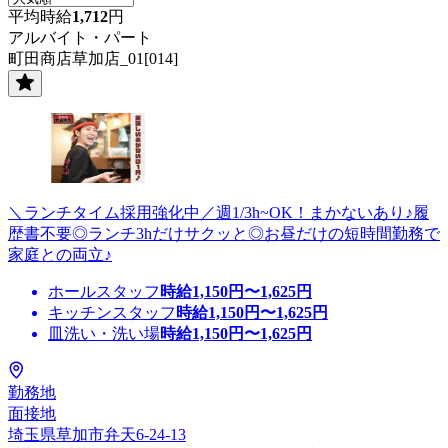
平均時給
1,712
円
アルバイト・パート
町田商店草加店_01[014]
＼ランチタイム採用強化中／週1/3h~OK！まかないあり♪履
歴書不要◎ランチ3hだけサクッと◎お昼だけの短時間勤務で
家庭との両立♪
ホールスタッフ
時給
1,150
円〜
1,625
円
キッチンスタッフ
時給
1,150
円〜
1,625
円
皿洗い・洗い場
時給
1,150
円〜
1,625
円
勤務地
面接地
埼玉県草加市弁天6-24-13