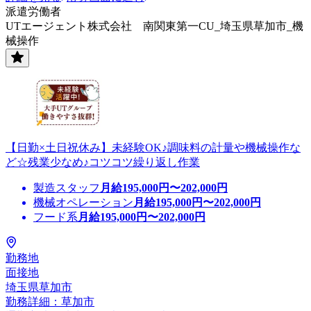
派遣労働者
UTエージェント株式会社 南関東第一CU_埼玉県草加市_機
械操作
【日勤×土日祝休み】未経験OK♪調味料の計量や機械操作な
ど☆残業少なめ♪コツコツ繰り返し作業
製造スタッフ
月給
195,000
円〜
202,000
円
機械オペレーション
月給
195,000
円〜
202,000
円
フード系
月給
195,000
円〜
202,000
円
勤務地
面接地
埼玉県草加市
勤務詳細：草加市