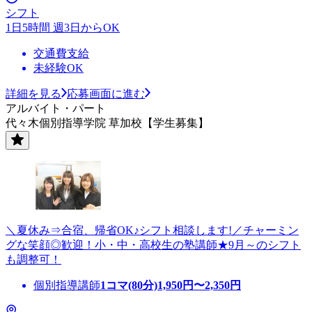
シフト
1日5時間 週3日からOK
交通費支給
未経験OK
詳細を見る
応募画面に進む
アルバイト・パート
代々木個別指導学院 草加校【学生募集】
＼夏休み⇒合宿、帰省OK♪シフト相談します!／チャーミン
グな笑顔◎歓迎！小・中・高校生の塾講師★9月～のシフト
も調整可！
個別指導講師
1コマ(80分)
1,950
円〜
2,350
円