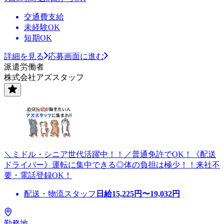
交通費支給
未経験OK
短期OK
詳細を見る
応募画面に進む
派遣労働者
株式会社アズスタッフ
＼ミドル・シニア世代活躍中！！／普通免許でOK！《配送
ドライバー》運転に集中できる◎体の負担は極少！！来社不
要・電話登録OK！
配送・物流スタッフ
日給
15,225
円〜
19,032
円
勤務地