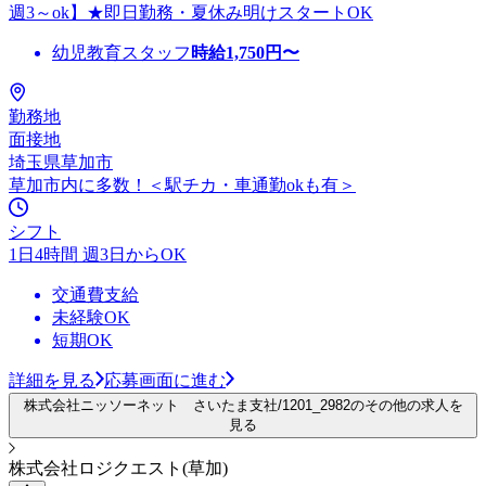
週3～ok】★即日勤務・夏休み明けスタートOK
幼児教育スタッフ
時給
1,750
円〜
勤務地
面接地
埼玉県草加市
草加市内に多数！＜駅チカ・車通勤okも有＞
シフト
1日4時間 週3日からOK
交通費支給
未経験OK
短期OK
詳細を見る
応募画面に進む
株式会社ニッソーネット さいたま支社/1201_2982のその他の求人を
見る
株式会社ロジクエスト(草加)