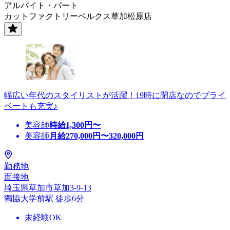
アルバイト・パート
カットファクトリーベルクス草加松原店
幅広い年代のスタイリストが活躍！19時に閉店なのでプライ
ベートも充実♪
美容師
時給
1,300
円〜
美容師
月給
270,000
円〜
320,000
円
勤務地
面接地
埼玉県草加市草加3-9-13
獨協大学前駅 徒歩6分
未経験OK