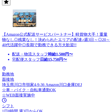
【Amazon公式配送サービスパートナー】軽貨物大手！重量
物なし◎残業なし！決められたエリアの配達♪週3日～◎20～
40代活躍中◎長期で勤務できる方大歓迎!!
配送・物流スタッフ
時給
1,500
円〜
宅配便スタッフ
日給
15,750
円〜
勤務地
面接地
埼玉県川口市領家4-9-36 Amazon川口倉庫DEJ
☆車・バイク・自転車通勤OK
☆WEB面接実施中
シフト
1日8時間 週3日からOK