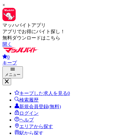
×
マッハバイトアプリ
アプリでお得にバイト探し！
無料ダウンロードはこちら
開く
0
キープ
メニュー
キープした求人を見る
0
検索履歴
新規会員登録(無料)
ログイン
ヘルプ
エリアから探す
駅から探す