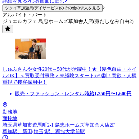
詳細を見る
応募画面に進む
ツクイ草加遊馬(デイサービス)のその他の求人を見る
アルバイト・パート
ジュエルカフェ 島忠ホームズ草加舎人店(身だしなみ自由2)
しゅふさんや女性20代～50代が活躍中！★【髪色自由・ネイ
ルOK】＜買取受付事務＞未経験スタートが9割！意欲・人柄
重視で接客採用中！
販売・ファッション・レンタル
時給
1,250
円〜
1,600
円
勤務地
面接地
埼玉県草加市遊馬町2-1 島忠ホームズ草加舎人店2F
草加駅、新田(埼玉)駅、獨協大学前駅