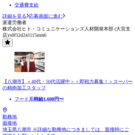
交通費支給
詳細を見る
応募画面に進む
派遣労働者
株式会社ヒト・コミュニケーションズ人材開発本部 (大宮支
店)/s0f32d241115mm6
【八潮市】＜40代・50代活躍中＞＜即戦力募集！＞スーパー
の精肉加工スタッフ
フード系
時給
1,600
円〜
勤務地
面接地
埼玉県八潮市 ※詳細な勤務地につきましては、面接時にご