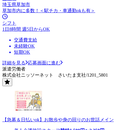
埼玉県草加市
草加市内に多数！＜駅チカ・車通勤okも有＞
シフト
1日8時間 週5日からOK
交通費支給
未経験OK
短期OK
詳細を見る
応募画面に進む
派遣労働者
株式会社ニッソーネット さいたま支社/1201_5801
【急募＆日払いok】お散歩や身の回りのお世話メイン