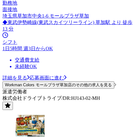
勤務地
面接地
埼玉県草加市中央1-6 モールプラザ草加
◆東武伊勢崎線(東武スカイツリーライン) 草加駅 より 徒歩
13 分
シフト
1日5時間 週3日からOK
交通費支給
未経験OK
詳細を見る
応募画面に進む
Workman Colors モールプラザ草加店のその他の求人を見る
派遣労働者
株式会社ドライブトライブ/DR:HJ143-02-MH