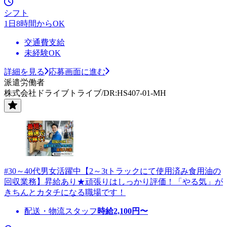
シフト
1日8時間からOK
交通費支給
未経験OK
詳細を見る
応募画面に進む
派遣労働者
株式会社ドライブトライブ/DR:HS407-01-MH
#30～40代男女活躍中【2～3tトラックにて使用済み食用油の
回収業務】昇給あり★頑張りはしっかり評価！「やる気」が
きちんとカタチになる職場です！
配送・物流スタッフ
時給
2,100
円〜