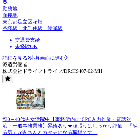
勤務地
面接地
東京都足立区花畑
谷塚駅、北千住駅、綾瀬駅
交通費支給
未経験OK
詳細を見る
応募画面に進む
派遣労働者
株式会社ドライブトライブ/DR:HS407-02-MH
#30～40代男女活躍中【事務所内にてPC入力作業・電話対
応・一般事務業務】昇給あり★頑張りはしっかり評価！「や
る気」がきちんとカタチになる職場です！