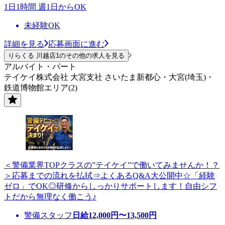
1日1時間 週1日からOK
未経験OK
詳細を見る
応募画面に進む
りらくる 川越店1のその他の求人を見る
アルバイト・パート
テイケイ株式会社 大宮支社 さいたま新都心・大宮(埼玉)・
鉄道博物館エリア(2)
＜警備業界TOPクラスの”テイケイ”で働いてみませんか！？
＞応募までの流れを払拭⇒よくあるQ&A大公開中☆「経験
ゼロ」でOK◎研修からしっかりサポートします！自由シフ
トだから無理なく働こう♪
警備スタッフ
日給
12,000
円〜
13,500
円