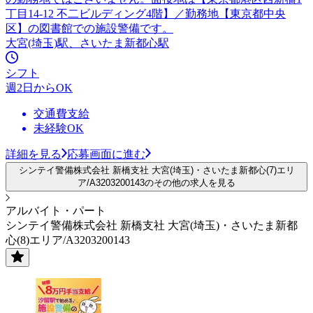
丁目14-12 不二ビルディング4階】／勤務地【東京都中央
区】の図書館での施設警備です。
大宮(埼玉)駅、さいたま新都心駅
シフト
週2日からOK
交通費支給
未経験OK
詳細を見る
応募画面に進む
シンテイ警備株式会社 新橋支社 大宮(埼玉)・さいたま新都心(7)エリ
ア/A3203200143のその他の求人を見る
アルバイト・パート
シンテイ警備株式会社 新橋支社 大宮(埼玉)・さいたま新都
心(8)エリア/A3203200143