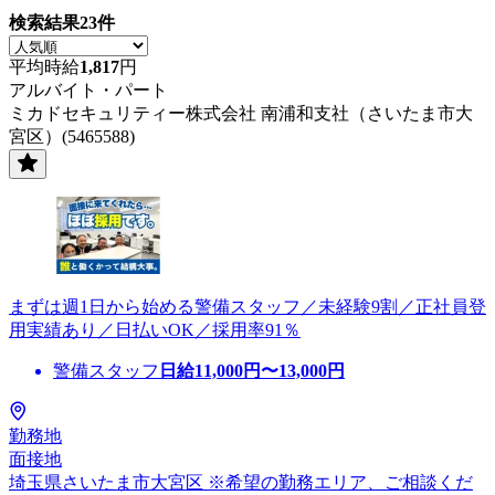
検索結果
23
件
平均時給
1,817
円
アルバイト・パート
ミカドセキュリティー株式会社 南浦和支社（さいたま市大
宮区）(5465588)
まずは週1日から始める警備スタッフ／未経験9割／正社員登
用実績あり／日払いOK／採用率91％
警備スタッフ
日給
11,000
円〜
13,000
円
勤務地
面接地
埼玉県さいたま市大宮区 ※希望の勤務エリア、ご相談くだ