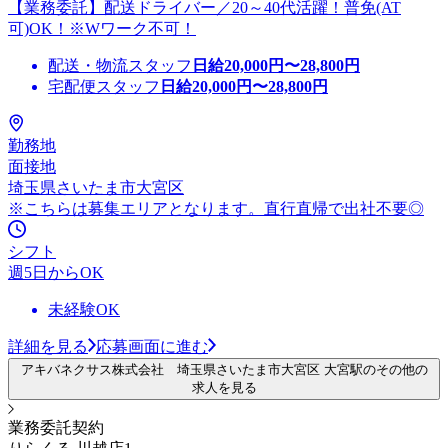
【業務委託】配送ドライバー／20～40代活躍！普免(AT
可)OK！※Wワーク不可！
配送・物流スタッフ
日給
20,000
円〜
28,800
円
宅配便スタッフ
日給
20,000
円〜
28,800
円
勤務地
面接地
埼玉県さいたま市大宮区
※こちらは募集エリアとなります。直行直帰で出社不要◎
シフト
週5日からOK
未経験OK
詳細を見る
応募画面に進む
アキバネクサス株式会社 埼玉県さいたま市大宮区 大宮駅のその他の
求人を見る
業務委託契約