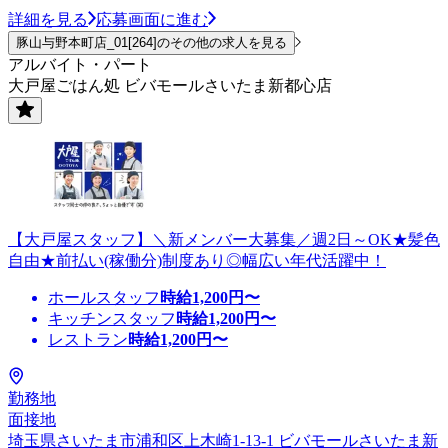
詳細を見る
応募画面に進む
豚山与野本町店_01[264]のその他の求人を見る
アルバイト・パート
大戸屋ごはん処 ビバモールさいたま新都心店
【大戸屋スタッフ】＼新メンバー大募集／週2日～OK★髪色
自由★前払い(稼働分)制度あり◎幅広い年代活躍中！
ホールスタッフ
時給
1,200
円〜
キッチンスタッフ
時給
1,200
円〜
レストラン
時給
1,200
円〜
勤務地
面接地
埼玉県さいたま市浦和区上木崎1-13-1 ビバモールさいたま新