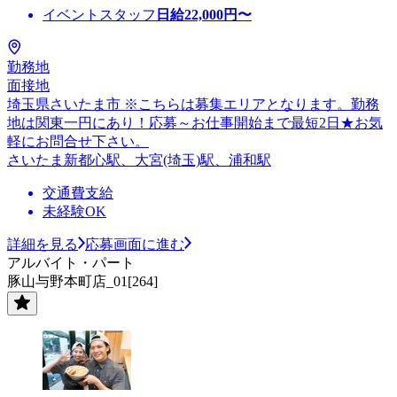
イベントスタッフ
日給
22,000
円〜
勤務地
面接地
埼玉県さいたま市 ※こちらは募集エリアとなります。勤務
地は関東一円にあり！応募～お仕事開始まで最短2日★お気
軽にお問合せ下さい。
さいたま新都心駅、大宮(埼玉)駅、浦和駅
交通費支給
未経験OK
詳細を見る
応募画面に進む
アルバイト・パート
豚山与野本町店_01[264]