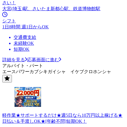
さい！
大宮(埼玉)駅、さいたま新都心駅、鉄道博物館駅
シフト
1日8時間 週1日からOK
交通費支給
未経験OK
短期OK
詳細を見る
応募画面に進む
アルバイト・パート
エースパワーカブシキガイシャ イケブクロホンシャ
軽作業★サポートするだけ★週5日なら10万円以上稼げる★
日払い＆手渡しOK★[年齢不問]短期OK！