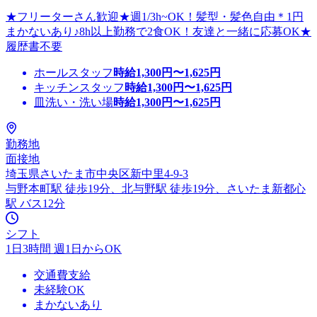
★フリーターさん歓迎★週1/3h~OK！髪型・髪色自由＊1円
まかないあり♪8h以上勤務で2食OK！友達と一緒に応募OK★
履歴書不要
ホールスタッフ
時給
1,300
円〜
1,625
円
キッチンスタッフ
時給
1,300
円〜
1,625
円
皿洗い・洗い場
時給
1,300
円〜
1,625
円
勤務地
面接地
埼玉県さいたま市中央区新中里4-9-3
与野本町駅 徒歩19分、北与野駅 徒歩19分、さいたま新都心
駅 バス12分
シフト
1日3時間 週1日からOK
交通費支給
未経験OK
まかないあり