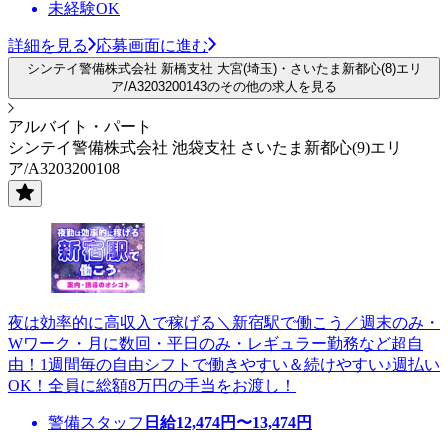
未経験OK
詳細を見る
応募画面に進む
シンテイ警備株式会社 新橋支社 大宮(埼玉)・さいたま新都心(8)エリ
ア/A3203200143のその他の求人を見る
アルバイト・パート
シンテイ警備株式会社 池袋支社 さいたま新都心(9)エリ
ア/A3203200108
夜は効率的に高収入で稼げる＼新宿駅で働こう／週末のみ・
Wワーク・月に数回・平日のみ・レギュラー勤務など超自
由！1週間毎の自由シフトで働きやすい＆続けやすい♪週払い
OK！全員に総額8万円の手当をお渡し！
警備スタッフ
日給
12,474
円〜
13,474
円