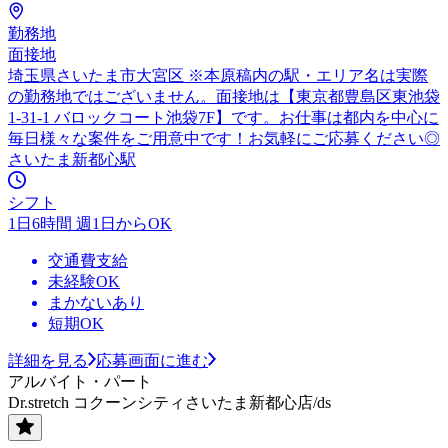
勤務地
面接地
埼玉県さいたま市大宮区 ※本原稿内の駅・エリア名は実際
の勤務地ではございません。面接地は【東京都豊島区東池袋
1-31-1 バロックコート池袋7F】です。お仕事は都内を中心に
毎日様々な案件をご用意中です！お気軽にご応募ください◎
さいたま新都心駅
シフト
1日6時間 週1日からOK
交通費支給
未経験OK
まかないあり
短期OK
詳細を見る
応募画面に進む
アルバイト・パート
Dr.stretch コクーンシティさいたま新都心店/ds