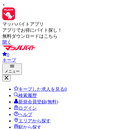
×
マッハバイトアプリ
アプリでお得にバイト探し！
無料ダウンロードはこちら
開く
0
キープ
メニュー
キープした求人を見る
0
検索履歴
新規会員登録(無料)
ログイン
ヘルプ
エリアから探す
駅から探す