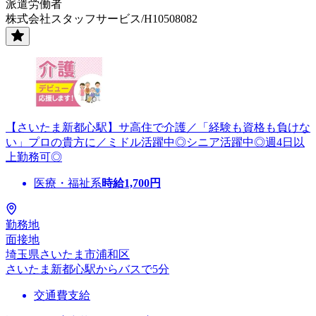
派遣労働者
株式会社スタッフサービス/H10508082
【さいたま新都心駅】サ高住で介護／「経験も資格も負けな
い」プロの貴方に／ミドル活躍中◎シニア活躍中◎週4日以
上勤務可◎
医療・福祉系
時給
1,700
円
勤務地
面接地
埼玉県さいたま市浦和区
さいたま新都心駅からバスで5分
交通費支給