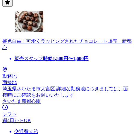
髪色自由！可愛くラッピングされたチョコレート販売 新都
心
販売スタッフ
時給
1,500
円〜
1,600
円
勤務地
面接地
埼玉県さいたま市大宮区 詳細な勤務地につきましては、面
接時にご確認をお願いいたします
さいたま新都心駅
シフト
週4日からOK
交通費支給