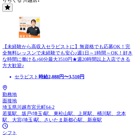
りらくる 川越店1
【未経験から高収入セラピストに】無資格でも応募OK！完
全無料レッスンで未経験でも安心♪週1日～1時間～OK！好き
な時間に働ける♪60分最大3510円★週20時間以上入店できる
方大歓迎♪
セラピスト
時給
2,088
円〜
3,510
円
勤務地
面接地
埼玉県川越市宮元町64-2
若葉駅、坂戸(埼玉)駅、東松山駅、上尾駅、桶川駅、北本
駅、大宮(埼玉)駅、さいたま新都心駅、新座駅
シフト