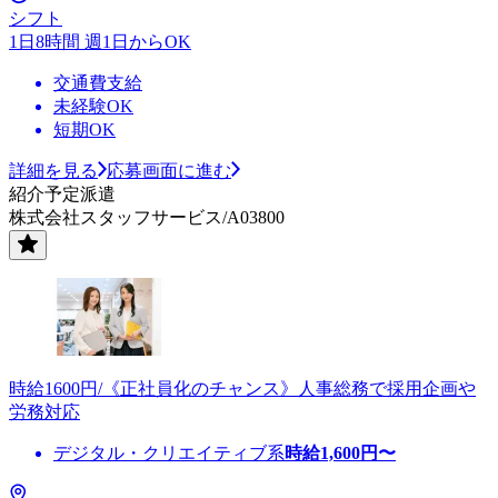
シフト
1日8時間 週1日からOK
交通費支給
未経験OK
短期OK
詳細を見る
応募画面に進む
紹介予定派遣
株式会社スタッフサービス/A03800
時給1600円/《正社員化のチャンス》人事総務で採用企画や
労務対応
デジタル・クリエイティブ系
時給
1,600
円〜