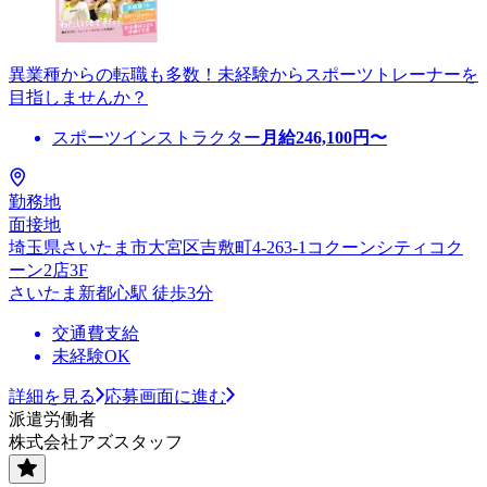
異業種からの転職も多数！未経験からスポーツトレーナーを
目指しませんか？
スポーツインストラクター
月給
246,100
円〜
勤務地
面接地
埼玉県さいたま市大宮区吉敷町4-263-1コクーンシティコク
ーン2店3F
さいたま新都心駅 徒歩3分
交通費支給
未経験OK
詳細を見る
応募画面に進む
派遣労働者
株式会社アズスタッフ