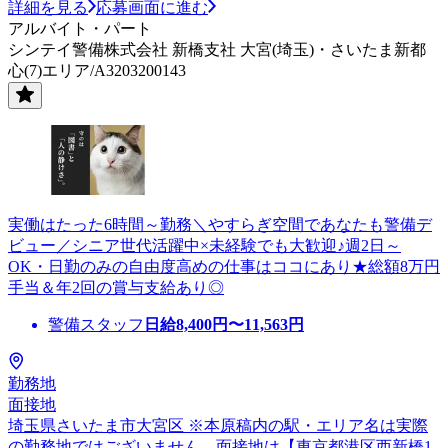
詳細を見る
応募画面に進む
アルバイト・パート
シンテイ警備株式会社 新橋支社 大宮(埼玉)・さいたま新都
心(7)エリア/A3203200143
実働はたった6時間～勤務＼やすらぎ空間であなたも警備デ
ビュー／シニア世代活躍中×未経験でも大歓迎♪週2日～
OK・日勤のみの自由度高めの仕事はココにあり★総額8万円
手当＆年2回の賞与支給あり◎
警備スタッフ
日給
8,400
円〜
11,563
円
勤務地
面接地
埼玉県さいたま市大宮区 ※本原稿内の駅・エリア名は実際
の勤務地ではございません。面接地は【東京都港区西新橋1