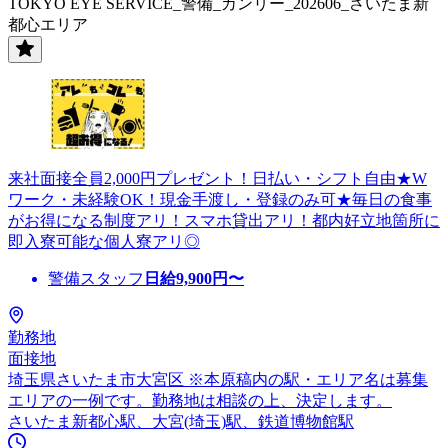
TOKYO EYE SERVICE_警備_カンリー_202606_さいたま新
都心エリア
来社面接全員2,000円プレゼント！日払い・シフト自由★W
ワーク・未経験OK！現金手渡し・登録のみ可★毎日の食事
がお得になる制度アリ！スマホ貸出アリ！都内好立地箇所に
即入寮可能な個人寮アリ◎
警備スタッフ
日給
9,900
円〜
勤務地
面接地
埼玉県さいたま市大宮区 ※本原稿内の駅・エリア名は募集
エリアの一例です。勤務地は相談の上、決定します。
さいたま新都心駅、大宮(埼玉)駅、鉄道博物館駅