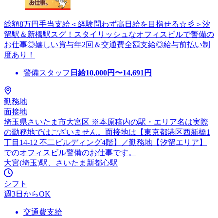
総額8万円手当支給＜経験問わず高日給を目指せる☆彡＞汐
留駅＆新橋駅スグ！スタイリッシュなオフィスビルで警備の
お仕事◎嬉しい賞与年2回＆交通費全額支給◎給与前払い制
度あり！
警備スタッフ
日給
10,000
円〜
14,691
円
勤務地
面接地
埼玉県さいたま市大宮区 ※本原稿内の駅・エリア名は実際
の勤務地ではございません。面接地は【東京都港区西新橋1
丁目14-12 不二ビルディング4階】／勤務地【汐留エリア】
でのオフィスビル警備のお仕事です。
大宮(埼玉)駅、さいたま新都心駅
シフト
週3日からOK
交通費支給