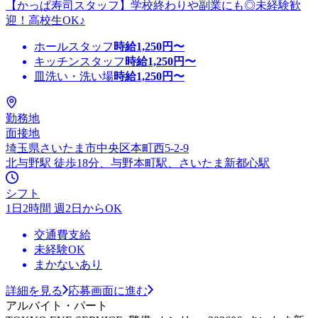
【かっぱ寿司スタッフ】学校終わりや副業にも◎未経験歓
迎！高校生OK♪
ホールスタッフ
時給
1,250
円〜
キッチンスタッフ
時給
1,250
円〜
皿洗い・洗い場
時給
1,250
円〜
勤務地
面接地
埼玉県さいたま市中央区本町西5-2-9
北与野駅 徒歩18分、与野本町駅、さいたま新都心駅
シフト
1日2時間 週2日からOK
交通費支給
未経験OK
まかないあり
詳細を見る
応募画面に進む
アルバイト・パート