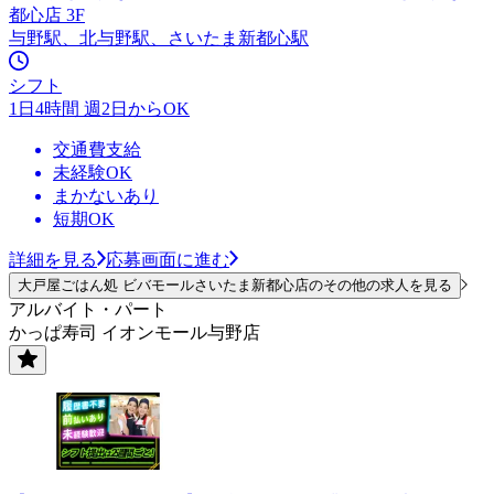
都心店 3F
与野駅、北与野駅、さいたま新都心駅
シフト
1日4時間 週2日からOK
交通費支給
未経験OK
まかないあり
短期OK
詳細を見る
応募画面に進む
大戸屋ごはん処 ビバモールさいたま新都心店のその他の求人を見る
アルバイト・パート
かっぱ寿司 イオンモール与野店