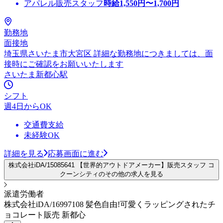
アパレル販売スタッフ
時給
1,550
円〜
1,700
円
勤務地
面接地
埼玉県さいたま市大宮区 詳細な勤務地につきましては、面
接時にご確認をお願いいたします
さいたま新都心駅
シフト
週4日からOK
交通費支給
未経験OK
詳細を見る
応募画面に進む
株式会社iDA/15085641 【世界的アウトドアメーカー】販売スタッフ コ
クーンシティのその他の求人を見る
派遣労働者
株式会社iDA/16997108 髪色自由!可愛くラッピングされたチ
ョコレート販売 新都心