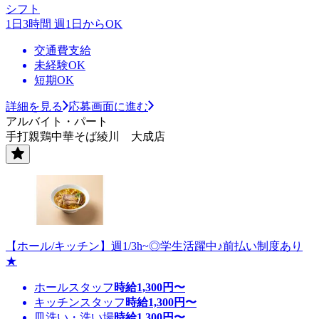
シフト
1日3時間 週1日からOK
交通費支給
未経験OK
短期OK
詳細を見る
応募画面に進む
アルバイト・パート
手打親鶏中華そば綾川 大成店
【ホール/キッチン】週1/3h~◎学生活躍中♪前払い制度あり
★
ホールスタッフ
時給
1,300
円〜
キッチンスタッフ
時給
1,300
円〜
皿洗い・洗い場
時給
1,300
円〜