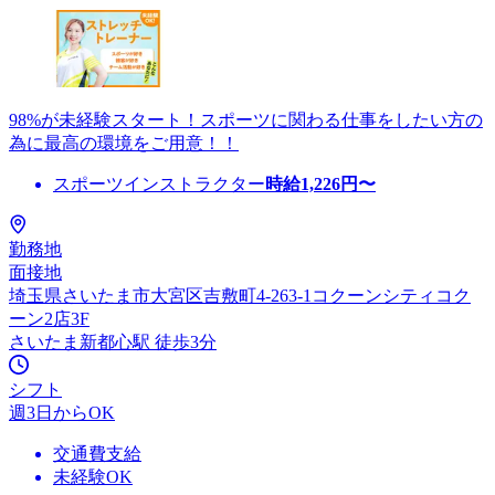
98%が未経験スタート！スポーツに関わる仕事をしたい方の
為に最高の環境をご用意！！
スポーツインストラクター
時給
1,226
円〜
勤務地
面接地
埼玉県さいたま市大宮区吉敷町4-263-1コクーンシティコク
ーン2店3F
さいたま新都心駅 徒歩3分
シフト
週3日からOK
交通費支給
未経験OK