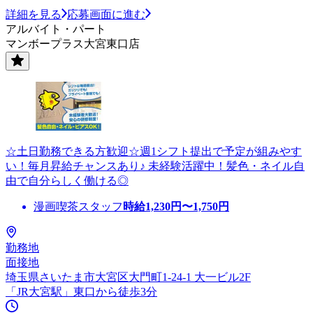
詳細を見る
応募画面に進む
アルバイト・パート
マンボープラス大宮東口店
☆土日勤務できる方歓迎☆週1シフト提出で予定が組みやす
い！毎月昇給チャンスあり♪ 未経験活躍中！髪色・ネイル自
由で自分らしく働ける◎
漫画喫茶スタッフ
時給
1,230
円〜
1,750
円
勤務地
面接地
埼玉県さいたま市大宮区大門町1-24-1 大一ビル2F
「JR大宮駅」東口から徒歩3分