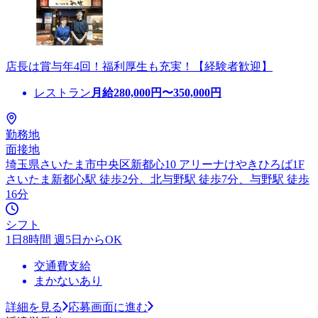
店長は賞与年4回！福利厚生も充実！【経験者歓迎】
レストラン
月給
280,000
円〜
350,000
円
勤務地
面接地
埼玉県さいたま市中央区新都心10 アリーナけやきひろば1F
さいたま新都心駅 徒歩2分、北与野駅 徒歩7分、与野駅 徒歩
16分
シフト
1日8時間 週5日からOK
交通費支給
まかないあり
詳細を見る
応募画面に進む