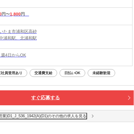
0
円〜
1,800
円
いたま市浦和区高砂
中浦和駅、北浦和駅
 週4日からOK
正社員登用あり
交通費支給
日払いOK
未経験歓迎
すぐ応募する
)D1_J_536_1942(A)(D1)のその他の求人を見る