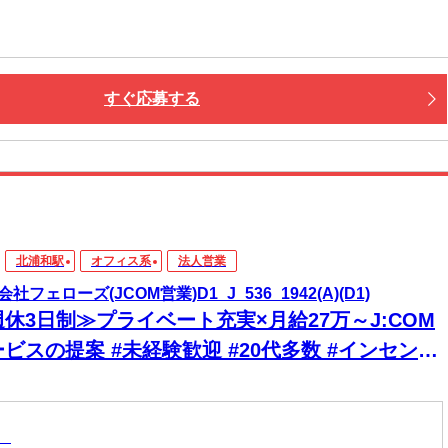
すぐ応募する
北浦和駅
オフィス系
法人営業
社フェローズ(JCOM営業)D1_J_536_1942(A)(D1)
休3日制≫プライベート充実×月給27万～J:COM
ビスの提案 #未経験歓迎 #20代多数 #インセンテ
ブ有
業