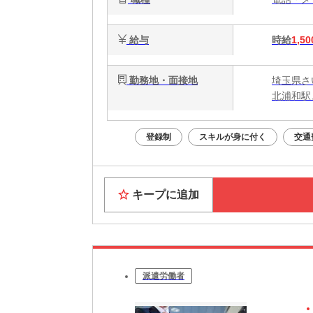
給与
時給
1,50
勤務地・面接地
埼玉県さ
北浦和駅
登録制
スキルが身に付く
交通
キープに追加
派遣労働者