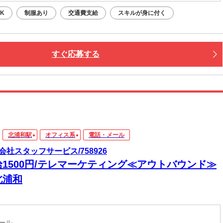
K
制服あり
交通費支給
スキルが身に付く
すぐ応募する
北浦和駅
オフィス系
電話・メール
会社スタッフサービス/758926
給1500円/テレマーケティング≪アウトバウンド≫
北浦和
メール