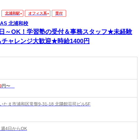
北浦和駅
オフィス系
受付
MAS 北浦和校
4日～OK！学習塾の受付＆事務スタッフ★未経験
らチャレンジ大歓迎★時給1400円
0
円〜
たま市浦和区常盤9-31-18 北隣館荘司ビル5F
 週4日からOK