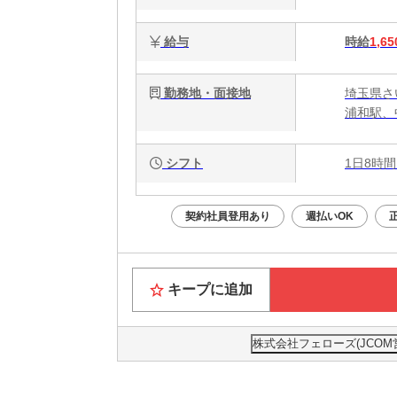
給与
時給
1,65
勤務地・面接地
埼玉県さ
浦和駅、
シフト
1日8時間
契約社員登用あり
週払いOK
キープに追加
株式会社フェローズ(JCOM営業