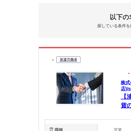
以下の
探している条件を
派遣労働者
株式
店)/s
【
貨
職種
営業