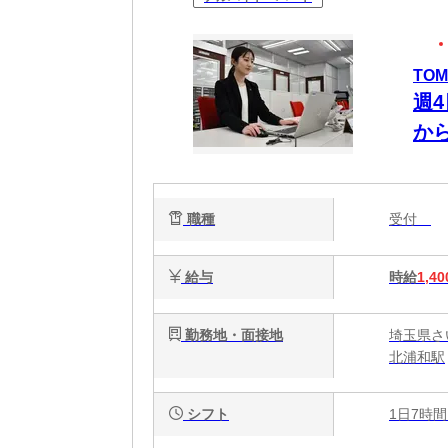
TO
週
か
職種
受付
給与
時給
1,40
勤務地・面接地
埼玉県さい
北浦和駅
シフト
1日7時間