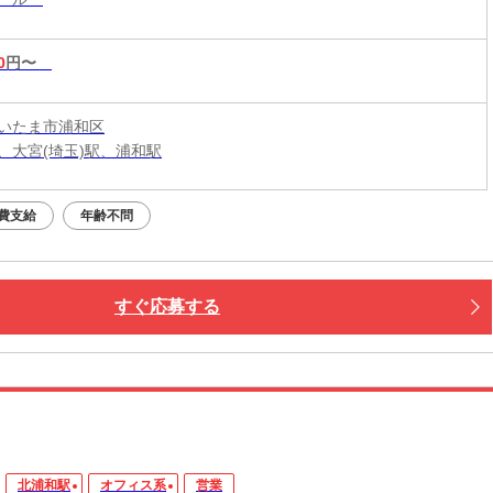
0
円〜
いたま市浦和区
、大宮(埼玉)駅、浦和駅
費支給
年齢不問
すぐ応募する
北浦和駅
オフィス系
営業