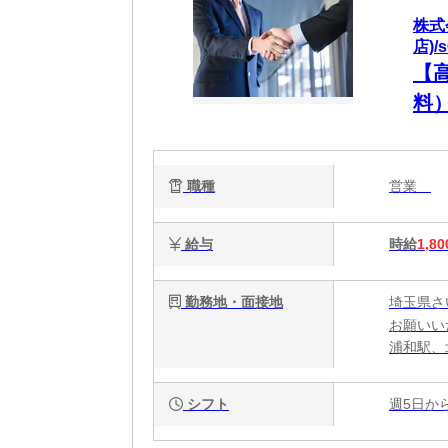
株式
店)/
【
料
職種
営業
給与
時給
1,80
勤務地・面接地
埼玉県さ
お願いい
浦和駅、
シフト
週5日か