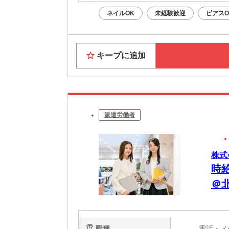
ネイルOK
未経験歓迎
ピアスO
キープに追加
派遣労働者
株式
時
＠
職種
電話・