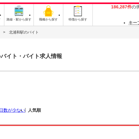
186,287件
の
す
路線・駅から探す
職種から探す
特徴から探す
キー
北浦和駅のバイト
ルバイト・バイト求人情報
日数が少ない
人気順