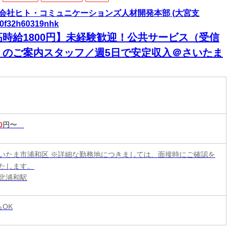
会社ヒト・コミュニケーションズ人材開発本部 (大宮支
s0f32h60319nhk
高時給1800円】未経験歓迎！公共サービス（受信
）のご案内スタッフ／週5日で安定収入＠さいたま
0
円〜
いたま市浦和区 ※詳細な勤務地につきましては、面接時にご確認を
たします。
北浦和駅
らOK