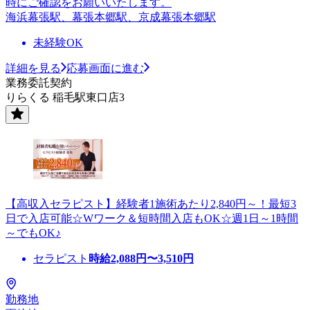
時にご確認をお願いいたします。
海浜幕張駅、幕張本郷駅、京成幕張本郷駅
未経験OK
詳細を見る
応募画面に進む
業務委託契約
りらくる 稲毛駅東口店3
【高収入セラピスト】経験者1施術あたり2,840円～！最短3
日で入店可能☆Wワーク＆短時間入店もOK☆週1日～1時間
～でもOK♪
セラピスト
時給
2,088
円〜
3,510
円
勤務地