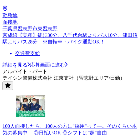
勤務地
面接地
千葉県習志野市東習志野
京成線【実籾】徒歩30分、八千代台駅よりバス10分、津田沼
駅よりバス28分 ※自転車・バイク通勤OK！
交通費支給
詳細を見る
応募画面に進む
アルバイト・パート
テイシン警備株式会社 江東支社（習志野エリア/日勤）
100人面接したら、100人の方に"採用"って―。そのくらい本
気の募集中！ ◎日払いOK ◎シフトは”超"自由