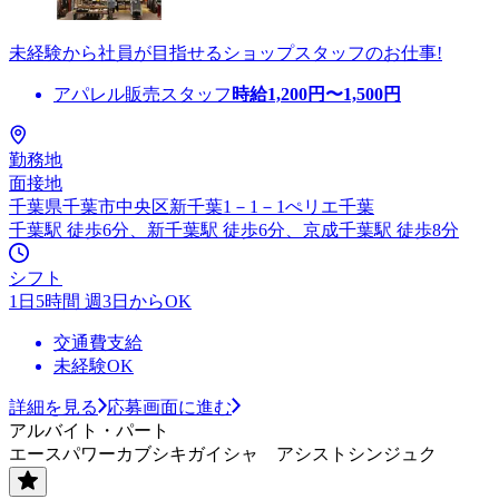
未経験から社員が目指せるショップスタッフのお仕事!
アパレル販売スタッフ
時給
1,200
円〜
1,500
円
勤務地
面接地
千葉県千葉市中央区新千葉1－1－1ぺリエ千葉
千葉駅 徒歩6分、新千葉駅 徒歩6分、京成千葉駅 徒歩8分
シフト
1日5時間 週3日からOK
交通費支給
未経験OK
詳細を見る
応募画面に進む
アルバイト・パート
エースパワーカブシキガイシャ アシストシンジュク