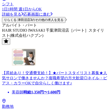
シフト
1日1時間 週1日からOK
詳細を見る
応募画面に進む
りらくる 津田沼店3のその他の求人を見る
アルバイト・パート
HAIR STUDIO IWASAKI 千葉津田沼店［パート］スタイリ
スト(株式会社ハクブン)
【昇給あり！交通費支給！】★パートスタイリスト募集★人
気サロンで働きませんか？復職希望の方大歓迎◎ネイル・ピ
アス・カラーOKで自分らしく働けます♪
美容師
時給
1,350
円〜
1,600
円
勤務地