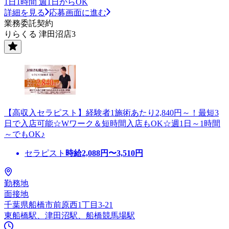
1日1時間 週1日からOK
詳細を見る
応募画面に進む
業務委託契約
りらくる 津田沼店3
【高収入セラピスト】経験者1施術あたり2,840円～！最短3
日で入店可能☆Wワーク＆短時間入店もOK☆週1日～1時間
～でもOK♪
セラピスト
時給
2,088
円〜
3,510
円
勤務地
面接地
千葉県船橋市前原西1丁目3-21
東船橋駅、津田沼駅、船橋競馬場駅