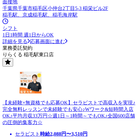
面接地
千葉県千葉市稲毛区小仲台2丁目5-3 稲栄ビル2F
稲毛駅、京成稲毛駅、稲毛海岸駅
シフト
1日1時間 週1日からOK
詳細を見る
応募画面に進む
業務委託契約
りらくる 稲毛駅東口店
【未経験×無資格でも応募OK】セラピストで高収入を実現♪
完全無料レッスンで未経験でも安心♪Wワーク&短時間入店
OK♪平均月収33万円☆週1日～1時間～でもOK♪全国600店舗
の圧倒的集客力☆
セラピスト
時給
2,088
円〜
3,510
円