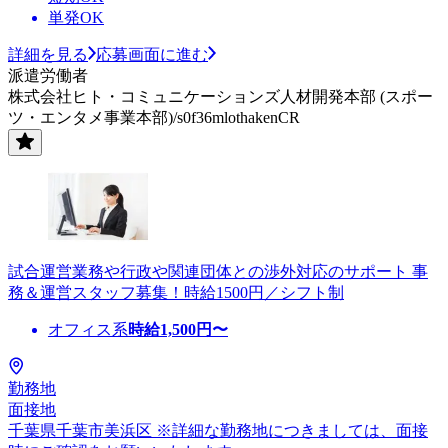
単発OK
詳細を見る
応募画面に進む
派遣労働者
株式会社ヒト・コミュニケーションズ人材開発本部 (スポー
ツ・エンタメ事業本部)/s0f36mlothakenCR
試合運営業務や行政や関連団体との渉外対応のサポート 事
務＆運営スタッフ募集！時給1500円／シフト制
オフィス系
時給
1,500
円〜
勤務地
面接地
千葉県千葉市美浜区 ※詳細な勤務地につきましては、面接