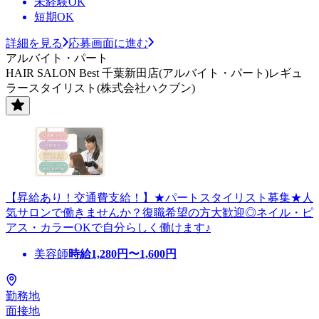
未経験OK
短期OK
詳細を見る
応募画面に進む
アルバイト・パート
HAIR SALON Best 千葉新田店(アルバイト・パート)レギュ
ラースタイリスト(株式会社ハクブン)
【昇給あり！交通費支給！】★パートスタイリスト募集★人
気サロンで働きませんか？復職希望の方大歓迎◎ネイル・ピ
アス・カラーOKで自分らしく働けます♪
美容師
時給
1,280
円〜
1,600
円
勤務地
面接地