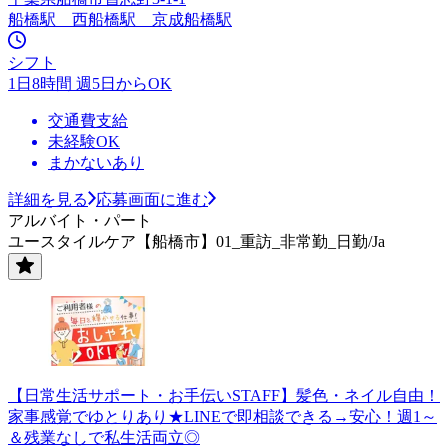
船橋駅 西船橋駅 京成船橋駅
シフト
1日8時間 週5日からOK
交通費支給
未経験OK
まかないあり
詳細を見る
応募画面に進む
アルバイト・パート
ユースタイルケア【船橋市】01_重訪_非常勤_日勤/Ja
【日常生活サポート・お手伝いSTAFF】髪色・ネイル自由！
家事感覚でゆとりあり★LINEで即相談できる→安心！週1～
＆残業なしで私生活両立◎