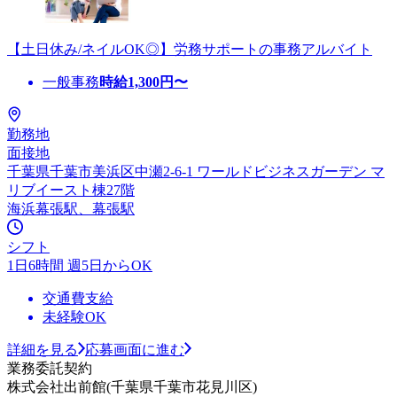
【土日休み/ネイルOK◎】労務サポートの事務アルバイト
一般事務
時給
1,300
円〜
勤務地
面接地
千葉県千葉市美浜区中瀬2-6-1 ワールドビジネスガーデン マ
リブイースト棟27階
海浜幕張駅、幕張駅
シフト
1日6時間 週5日からOK
交通費支給
未経験OK
詳細を見る
応募画面に進む
業務委託契約
株式会社出前館(千葉県千葉市花見川区)