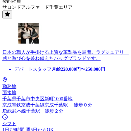
契約社員
サロンドアルファード千葉エリア
日本の職人が手掛ける上質な革製品を展開。ラグジュアリー
感と遊び心を兼ね備えたバッグブランドです。
デパートスタッフ
月給
220,000
円〜
250,000
円
勤務地
面接地
千葉県千葉市中央区新町1000番地
京成電鉄京成千葉線京成千葉駅 徒歩０分
JR総武本線千葉駅 徒歩２分
シフト
1日7.5時間 週5日からOK