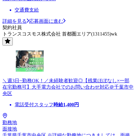
交通費支給
詳細を見る
応募画面に進む
契約社員
トランスコスモス株式会社 首都圏エリア(1311455)wk
＼週3日~勤務OK！／未経験者歓迎◎【残業ほぼなし×一部
在宅勤務可】大手電力会社でのお問い合わせ対応＠千葉市中
央区
電話受付スタッフ
時給
1,400
円
勤務地
面接地
千葉県千葉市中央区 ※詳細な勤務地につきましては、面接