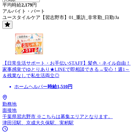
平均時給
2,179
円
アルバイト・パート
ユースタイルケア【習志野市】01_重訪_非常勤_日勤/Ja
【日常生活サポート・お手伝いSTAFF】髪色・ネイル自由！
家事感覚でゆとりあり★LINEで即相談できる→安心！週1～
＆残業なしで私生活両立◎
ホームヘルパー
時給
1,510
円
勤務地
面接地
千葉県習志野市 ※こちらは募集エリアとなります。
津田沼駅、京成大久保駅、実籾駅