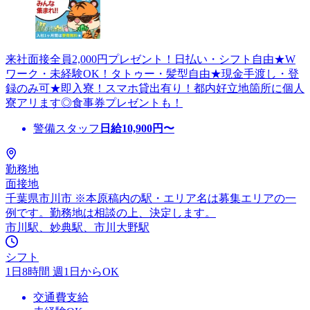
来社面接全員2,000円プレゼント！日払い・シフト自由★W
ワーク・未経験OK！タトゥー・髪型自由★現金手渡し・登
録のみ可★即入寮！スマホ貸出有り！都内好立地箇所に個人
寮アリます◎食事券プレゼントも！
警備スタッフ
日給
10,900
円〜
勤務地
面接地
千葉県市川市 ※本原稿内の駅・エリア名は募集エリアの一
例です。勤務地は相談の上、決定します。
市川駅、妙典駅、市川大野駅
シフト
1日8時間 週1日からOK
交通費支給