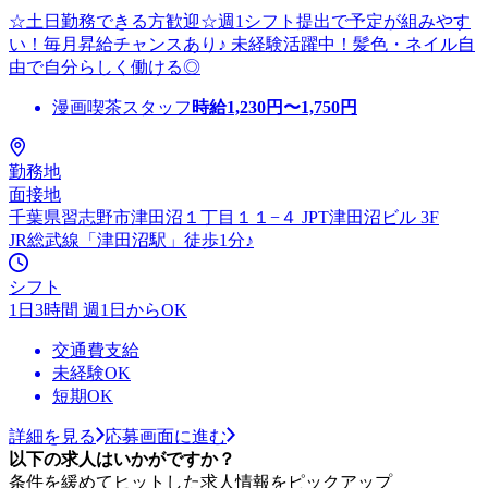
☆土日勤務できる方歓迎☆週1シフト提出で予定が組みやす
い！毎月昇給チャンスあり♪ 未経験活躍中！髪色・ネイル自
由で自分らしく働ける◎
漫画喫茶スタッフ
時給
1,230
円〜
1,750
円
勤務地
面接地
千葉県習志野市津田沼１丁目１１−４ JPT津田沼ビル 3F
JR総武線「津田沼駅」徒歩1分♪
シフト
1日3時間 週1日からOK
交通費支給
未経験OK
短期OK
詳細を見る
応募画面に進む
以下の求人はいかがですか？
条件を緩めてヒットした求人情報をピックアップ