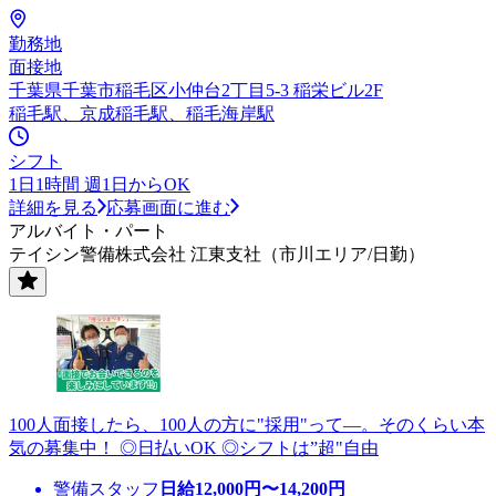
勤務地
面接地
千葉県千葉市稲毛区小仲台2丁目5-3 稲栄ビル2F
稲毛駅、京成稲毛駅、稲毛海岸駅
シフト
1日1時間 週1日からOK
詳細を見る
応募画面に進む
アルバイト・パート
テイシン警備株式会社 江東支社（市川エリア/日勤）
100人面接したら、100人の方に"採用"って―。そのくらい本
気の募集中！ ◎日払いOK ◎シフトは”超"自由
警備スタッフ
日給
12,000
円〜
14,200
円