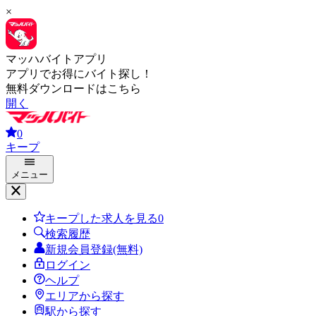
×
マッハバイトアプリ
アプリでお得にバイト探し！
無料ダウンロードはこちら
開く
0
キープ
メニュー
キープした求人を見る
0
検索履歴
新規会員登録(無料)
ログイン
ヘルプ
エリアから探す
駅から探す