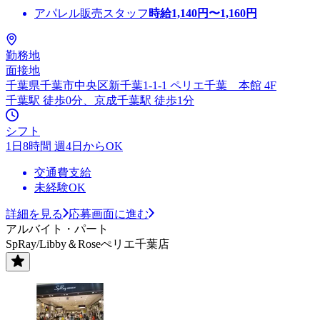
アパレル販売スタッフ
時給
1,140
円〜
1,160
円
勤務地
面接地
千葉県千葉市中央区新千葉1-1-1 ペリエ千葉 本館 4F
千葉駅 徒歩0分、京成千葉駅 徒歩1分
シフト
1日8時間 週4日からOK
交通費支給
未経験OK
詳細を見る
応募画面に進む
アルバイト・パート
SpRay/Libby＆Roseぺリエ千葉店