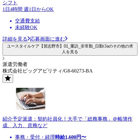
シフト
1日4時間 週1日からOK
交通費支給
未経験OK
詳細を見る
応募画面に進む
ユースタイルケア【習志野市】01_重訪_非常勤_日勤/Jaのその他の求
人を見る
派遣労働者
株式会社ビッグアビリティ/G8-60273-BA
紹介予定派遣：契約社員化！大手で「総務事務」＠帳簿作
成、入力、庶務など
事務・受付・経理
時給
1,600
円〜