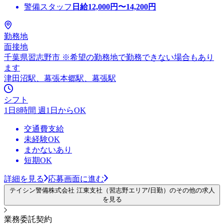
警備スタッフ
日給
12,000
円〜
14,200
円
勤務地
面接地
千葉県習志野市 ※希望の勤務地で勤務できない場合もあり
ます
津田沼駅、幕張本郷駅、幕張駅
シフト
1日8時間 週1日からOK
交通費支給
未経験OK
まかないあり
短期OK
詳細を見る
応募画面に進む
テイシン警備株式会社 江東支社（習志野エリア/日勤）のその他の求人
を見る
業務委託契約