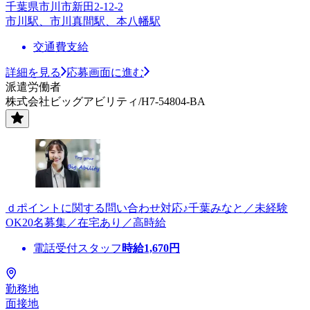
千葉県市川市新田2-12-2
市川駅、市川真間駅、本八幡駅
交通費支給
詳細を見る
応募画面に進む
派遣労働者
株式会社ビッグアビリティ/H7-54804-BA
ｄポイントに関する問い合わせ対応♪千葉みなと／未経験
OK20名募集／在宅あり／高時給
電話受付スタッフ
時給
1,670
円
勤務地
面接地