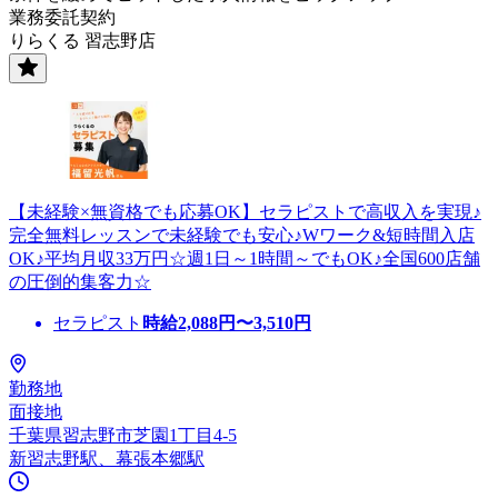
業務委託契約
りらくる 習志野店
【未経験×無資格でも応募OK】セラピストで高収入を実現♪
完全無料レッスンで未経験でも安心♪Wワーク&短時間入店
OK♪平均月収33万円☆週1日～1時間～でもOK♪全国600店舗
の圧倒的集客力☆
セラピスト
時給
2,088
円〜
3,510
円
勤務地
面接地
千葉県習志野市芝園1丁目4-5
新習志野駅、幕張本郷駅