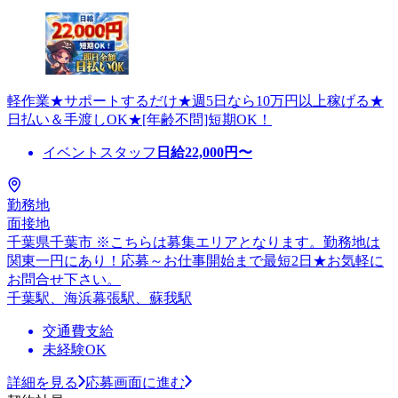
軽作業★サポートするだけ★週5日なら10万円以上稼げる★
日払い＆手渡しOK★[年齢不問]短期OK！
イベントスタッフ
日給
22,000
円〜
勤務地
面接地
千葉県千葉市 ※こちらは募集エリアとなります。勤務地は
関東一円にあり！応募～お仕事開始まで最短2日★お気軽に
お問合せ下さい。
千葉駅、海浜幕張駅、蘇我駅
交通費支給
未経験OK
詳細を見る
応募画面に進む