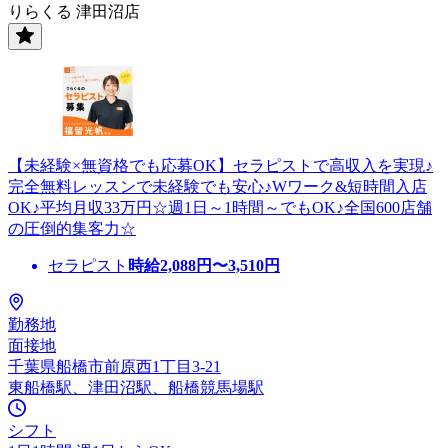
りらくる 津田沼店
【未経験×無資格でも応募OK】セラピストで高収入を実現♪
完全無料レッスンで未経験でも安心♪Wワーク&短時間入店
OK♪平均月収33万円☆週1日～1時間～でもOK♪全国600店舗
の圧倒的集客力☆
セラピスト
時給
2,088
円〜
3,510
円
勤務地
面接地
千葉県船橋市前原西1丁目3-21
東船橋駅、津田沼駅、船橋競馬場駅
シフト