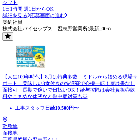
シフト
1日1時間 週1日からOK
詳細を見る
応募画面に進む
契約社員
株式会社バイセップス 習志野営業所(最新_005)
【人生100年時代】8月は特典多数！ミドルから始める現場サ
ポート！美味しい3食付きの快適寮で心機一転！履歴書なし
面接可！長期で稼いで日払いOK！給与控除は会社負担◎飲
料やこまめな休憩など熱中症対策も◎
工事スタッフ
日給
10,500
円〜
勤務地
面接地
千葉県船橋市習志野3-1-1