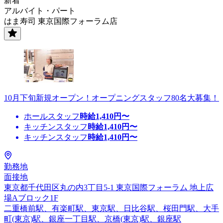
新着
アルバイト・パート
はま寿司 東京国際フォーラム店
10月下旬新規オープン！オープニングスタッフ80名大募集！
ホールスタッフ
時給
1,410
円〜
キッチンスタッフ
時給
1,410
円〜
キッチンスタッフ
時給
1,410
円〜
勤務地
面接地
東京都千代田区丸の内3丁目5-1 東京国際フォーラム 地上広
場Aブロック1F
二重橋前駅、有楽町駅、東京駅、日比谷駅、桜田門駅、大手
町(東京)駅、銀座一丁目駅、京橋(東京)駅、銀座駅