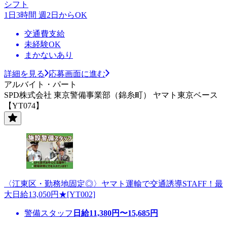
シフト
1日3時間 週2日からOK
交通費支給
未経験OK
まかないあり
詳細を見る
応募画面に進む
アルバイト・パート
SPD株式会社 東京警備事業部（錦糸町） ヤマト東京ベース
【YT074】
〈江東区・勤務地固定◎〉ヤマト運輸で交通誘導STAFF！最
大日給13,050円★[YT002]
警備スタッフ
日給
11,380
円〜
15,685
円