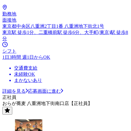
勤務地
面接地
東京都中央区八重洲2丁目1番 八重洲地下街北1号
東京駅 徒歩1分、二重橋前駅 徒歩6分、大手町(東京)駅 徒歩8
分
シフト
1日3時間 週1日からOK
交通費支給
未経験OK
まかないあり
詳細を見る
応募画面に進む
正社員
おらが蕎麦 八重洲地下街南口店【正社員】