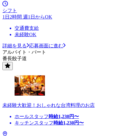
シフト
1日2時間 週1日からOK
交通費支給
未経験OK
詳細を見る
応募画面に進む
アルバイト・パート
番長餃子道
未経験大歓迎！おしゃれな台湾料理のお店
ホールスタッフ
時給
1,230
円〜
キッチンスタッフ
時給
1,230
円〜