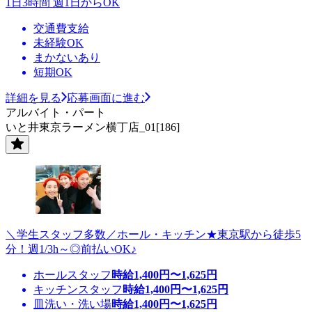
1日3時間 週1日からOK
交通費支給
未経験OK
まかないあり
短期OK
詳細を見る
応募画面に進む
アルバイト・パート
いと井東京ラーメン横丁店_01[186]
＼学生スタッフ多数／ホール・キッチン★東京駅から徒歩5
分！週1/3h～◎前払いOK♪
ホールスタッフ
時給
1,400
円〜
1,625
円
キッチンスタッフ
時給
1,400
円〜
1,625
円
皿洗い・洗い場
時給
1,400
円〜
1,625
円