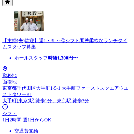
【主婦(夫)歓迎】週1・3h～◎シフト調整柔軟なランチタイ
ムスタッフ募集
ホールスタッフ
時給
1,300
円〜
勤務地
面接地
東京都千代田区大手町1-5-1 大手町ファーストスクエアウエ
ストタワーB1
大手町(東京)駅 徒歩1分、東京駅 徒歩3分
シフト
1日2時間 週1日からOK
交通費支給