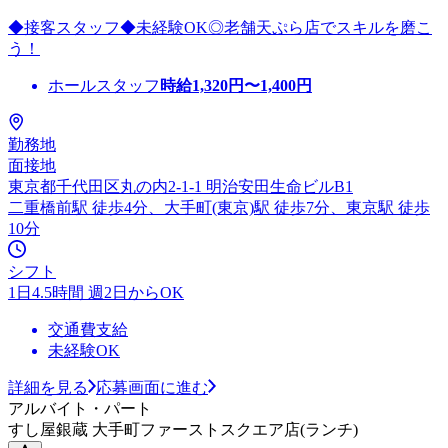
◆接客スタッフ◆未経験OK◎老舗天ぷら店でスキルを磨こ
う！
ホールスタッフ
時給
1,320
円〜
1,400
円
勤務地
面接地
東京都千代田区丸の内2-1-1 明治安田生命ビルB1
二重橋前駅 徒歩4分、大手町(東京)駅 徒歩7分、東京駅 徒歩
10分
シフト
1日4.5時間 週2日からOK
交通費支給
未経験OK
詳細を見る
応募画面に進む
アルバイト・パート
すし屋銀蔵 大手町ファーストスクエア店(ランチ)