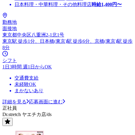
日本料理・中華料理・その他料理店
時給
1,400
円〜
勤務地
面接地
東京都中央区八重洲2-1北1号
東京駅 徒歩1分、日本橋(東京)駅 徒歩6分、京橋(東京)駅 徒歩
8分
シフト
1日3時間 週1日からOK
交通費支給
未経験OK
まかないあり
詳細を見る
応募画面に進む
正社員
Dr.stretch ヤエチカ店/ds