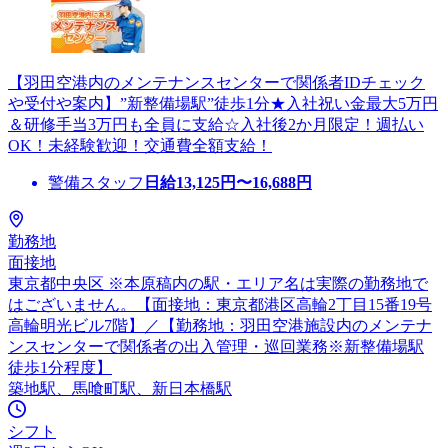
【羽田空港内のメンテナンスセンターで関係者IDチェック
や受付や案内】”新整備場駅”徒歩1分★入社祝い金最大5万円
＆研修手当3万円も全員に支給☆入社後2か月限定！週払い
OK！未経験歓迎！交通費全額支給！
警備スタッフ
日給
13,125
円〜
16,688
円
勤務地
面接地
東京都中央区 ※本原稿内の駅・エリア名は実際の勤務地で
はございません。【面接地：東京都港区高輪2丁目15番19号
高輪明光ビル7階】／【勤務地：羽田空港施設内のメンテナ
ンスセンターで関係者の出入管理・巡回業務※新整備場駅
徒歩1分程度】
築地駅、馬喰町駅、新日本橋駅
シフト