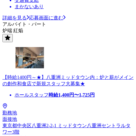
交通費支給
まかないあり
詳細を見る
応募画面に進む
アルバイト・パート
炉端 紅焔
【時給1400円～★】八重洲ミッドタウン内：炉と薪がメイン
の創作和食店で新規スタッフ大募集★
ホールスタッフ
時給
1,400
円〜
1,725
円
勤務地
面接地
東京都中央区八重洲2-2-1 ミッドタウン八重洲セントラルタ
ワー3階