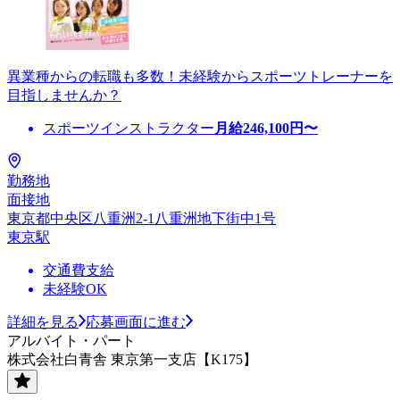
異業種からの転職も多数！未経験からスポーツトレーナーを
目指しませんか？
スポーツインストラクター
月給
246,100
円〜
勤務地
面接地
東京都中央区八重洲2-1八重洲地下街中1号
東京駅
交通費支給
未経験OK
詳細を見る
応募画面に進む
アルバイト・パート
株式会社白青舎 東京第一支店【K175】