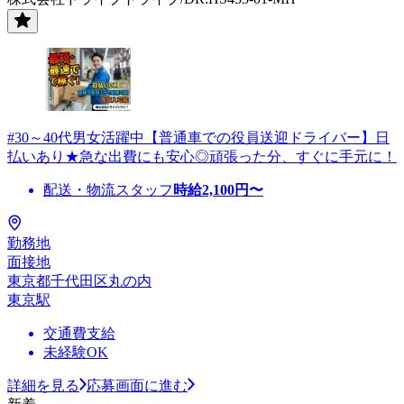
#30～40代男女活躍中【普通車での役員送迎ドライバー】日
払いあり★急な出費にも安心◎頑張った分、すぐに手元に！
配送・物流スタッフ
時給
2,100
円〜
勤務地
面接地
東京都千代田区丸の内
東京駅
交通費支給
未経験OK
詳細を見る
応募画面に進む