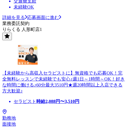
交通費支給
未経験OK
詳細を見る
応募画面に進む
業務委託契約
りらくる 人形町店1
【未経験から高収入セラピストに】無資格でも応募OK！完
全無料レッスンで未経験でも安心♪週1日～1時間～OK！好き
な時間に働ける♪60分最大3510円★週20時間以上入店できる
方大歓迎♪
セラピスト
時給
2,088
円〜
3,510
円
勤務地
面接地