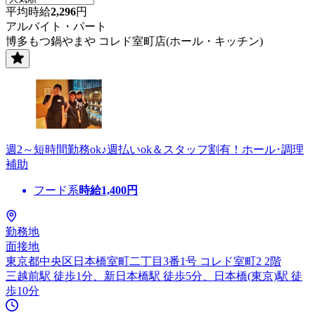
平均時給
2,296
円
アルバイト・パート
博多もつ鍋やまや コレド室町店(ホール・キッチン)
週2～短時間勤務ok♪週払いok＆スタッフ割有！ホール･調理
補助
フード系
時給
1,400
円
勤務地
面接地
東京都中央区日本橋室町二丁目3番1号 コレド室町2 2階
三越前駅 徒歩1分、新日本橋駅 徒歩5分、日本橋(東京)駅 徒
歩10分