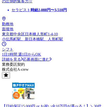
の圧倒的集客力☆
セラピスト
時給
2,088
円〜
3,510
円
勤務地
面接地
東京都中央区日本橋人形町1-4-10
小伝馬町駅、新日本橋駅、人形町駅
シフト
1日1時間 週1日からOK
詳細を見る
応募画面に進む
業務委託契約
株式会社A-crew
【日給保証15,000円 or お祝い金10万円が選べる！】＼30代