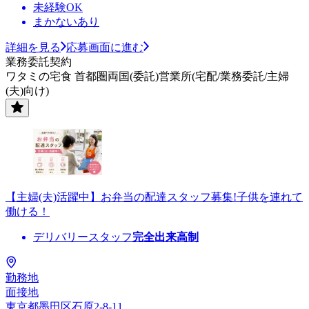
未経験OK
まかないあり
詳細を見る
応募画面に進む
業務委託契約
ワタミの宅食 首都圏両国(委託)営業所(宅配/業務委託/主婦
(夫)向け)
【主婦(夫)活躍中】お弁当の配達スタッフ募集!子供を連れて
働ける！
デリバリースタッフ
完全出来高制
勤務地
面接地
東京都墨田区石原2-8-11