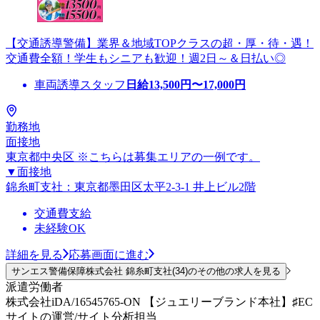
【交通誘導警備】業界＆地域TOPクラスの超・厚・待・遇！
交通費全額！学生もシニアも歓迎！週2日～＆日払い◎
車両誘導スタッフ
日給
13,500
円〜
17,000
円
勤務地
面接地
東京都中央区 ※こちらは募集エリアの一例です。
▼面接地
錦糸町支社：東京都墨田区太平2-3-1 井上ビル2階
交通費支給
未経験OK
詳細を見る
応募画面に進む
サンエス警備保障株式会社 錦糸町支社(34)のその他の求人を見る
派遣労働者
株式会社iDA/16545765-ON 【ジュエリーブランド本社】♯EC
サイトの運営/サイト分析担当