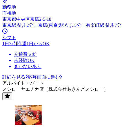
勤務地
面接地
東京都中央区京橋2-5-18
東京駅 徒歩2分、京橋(東京)駅 徒歩5分、有楽町駅 徒歩7分
シフト
1日3時間 週1日からOK
交通費支給
未経験OK
まかないあり
詳細を見る
応募画面に進む
アルバイト・パート
スシローヤエチカ店（株式会社あきんどスシロー）