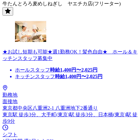
牛たんとろろ麦めしねぎし ヤエチカ店(フリーター)
★お試し短期も可能★週1勤務OK！髪色自由★ ホール＆キ
ッチンスタッフ募集中
ホールスタッフ
時給
1,400
円〜
2,025
円
キッチンスタッフ
時給
1,400
円〜
2,025
円
勤務地
面接地
東京都中央区八重洲2-1 八重洲地下2番通り
東京駅 徒歩3分、大手町(東京)駅 徒歩3分、日本橋(東京)駅 徒
歩9分
シフト