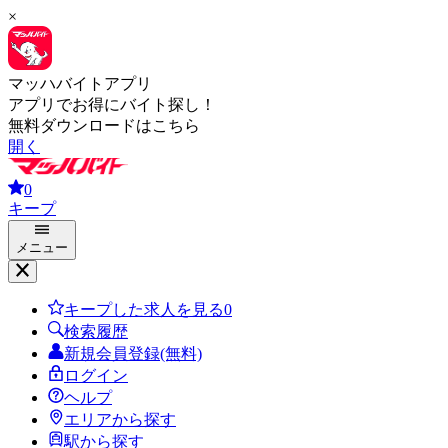
×
マッハバイトアプリ
アプリでお得にバイト探し！
無料ダウンロードはこちら
開く
0
キープ
メニュー
キープした求人を見る
0
検索履歴
新規会員登録(無料)
ログイン
ヘルプ
エリアから探す
駅から探す