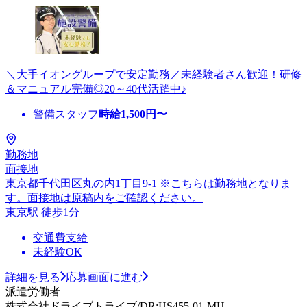
＼大手イオングループで安定勤務／未経験者さん歓迎！研修
＆マニュアル完備◎20～40代活躍中♪
警備スタッフ
時給
1,500
円〜
勤務地
面接地
東京都千代田区丸の内1丁目9-1 ※こちらは勤務地となりま
す。面接地は原稿内をご確認ください。
東京駅 徒歩1分
交通費支給
未経験OK
詳細を見る
応募画面に進む
派遣労働者
株式会社ドライブトライブ/DR:HS455-01-MH