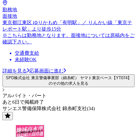
勤務地
面接地
東京都江東区 ゆりかもめ「有明駅」／ りんかい線「東京テ
レポート駅」より徒歩15分
※こちらは勤務地となります。面接地については原稿内をご
確認下さい。
交通費支給
未経験OK
詳細を見る
応募画面に進む
SPD株式会社 東京警備事業部（錦糸町） ヤマト東京ベース【YT074】
のその他の求人を見る
アルバイト・パート
あと6日で掲載終了
サンエス警備保障株式会社 錦糸町支社(34)