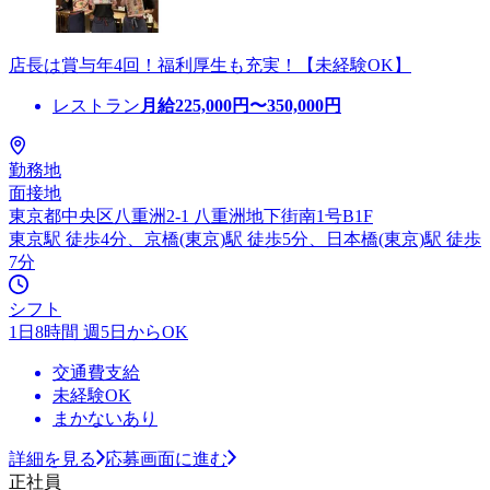
店長は賞与年4回！福利厚生も充実！【未経験OK】
レストラン
月給
225,000
円〜
350,000
円
勤務地
面接地
東京都中央区八重洲2-1 八重洲地下街南1号B1F
東京駅 徒歩4分、京橋(東京)駅 徒歩5分、日本橋(東京)駅 徒歩
7分
シフト
1日8時間 週5日からOK
交通費支給
未経験OK
まかないあり
詳細を見る
応募画面に進む
正社員