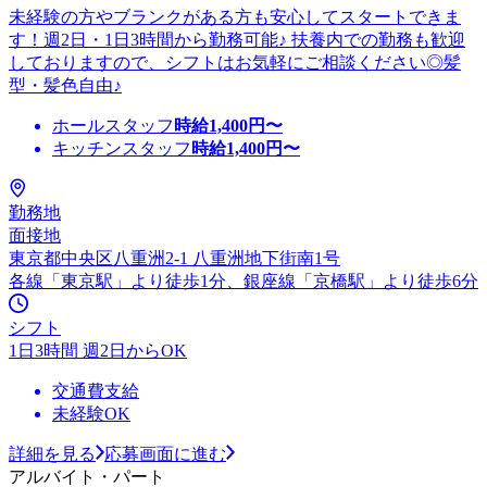
未経験の方やブランクがある方も安心してスタートできま
す！週2日・1日3時間から勤務可能♪ 扶養内での勤務も歓迎
しておりますので、シフトはお気軽にご相談ください◎髪
型・髪色自由♪
ホールスタッフ
時給
1,400
円〜
キッチンスタッフ
時給
1,400
円〜
勤務地
面接地
東京都中央区八重洲2-1 八重洲地下街南1号
各線「東京駅」より徒歩1分、銀座線「京橋駅」より徒歩6分
シフト
1日3時間 週2日からOK
交通費支給
未経験OK
詳細を見る
応募画面に進む
アルバイト・パート