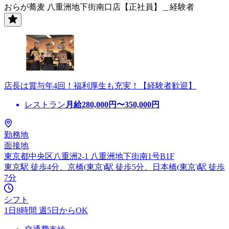
おらが蕎麦 八重洲地下街南口店【正社員】＿経験者
店長は賞与年4回！福利厚生も充実！【経験者歓迎】
レストラン
月給
280,000
円〜
350,000
円
勤務地
面接地
東京都中央区八重洲2-1 八重洲地下街南1号B1F
東京駅 徒歩4分、京橋(東京)駅 徒歩5分、日本橋(東京)駅 徒歩
7分
シフト
1日8時間 週5日からOK