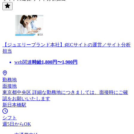
【ジュエリーブランド本社】♯ECサイトの運営／サイト分析
担当
web関連
時給
1,800
円〜
1,900
円
勤務地
面接地
東京都中央区 詳細な勤務地につきましては、面接時にご確
認をお願いいたします
新日本橋駅
シフト
週5日からOK