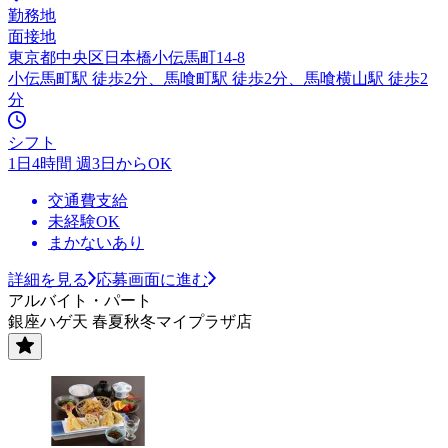
勤務地
面接地
東京都中央区日本橋小伝馬町14-8
小伝馬町駅 徒歩2分、馬喰町駅 徒歩2分、馬喰横山駅 徒歩2
分
シフト
1日4時間 週3日からOK
交通費支給
未経験OK
まかないあり
詳細を見る
応募画面に進む
アルバイト・パート
銀座ハゲ天 春夏秋冬マイプラザ店