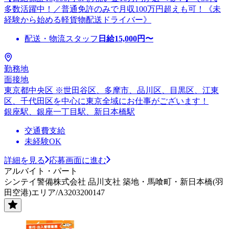
多数活躍中！／普通免許のみで月収100万円超えも可！《未
経験から始める軽貨物配送ドライバー》
配送・物流スタッフ
日給
15,000
円〜
勤務地
面接地
東京都中央区 ※世田谷区、多摩市、品川区、目黒区、江東
区、千代田区を中心に東京全域にお仕事がございます！
銀座駅、銀座一丁目駅、新日本橋駅
交通費支給
未経験OK
詳細を見る
応募画面に進む
アルバイト・パート
シンテイ警備株式会社 品川支社 築地・馬喰町・新日本橋(羽
田空港)エリア/A3203200147