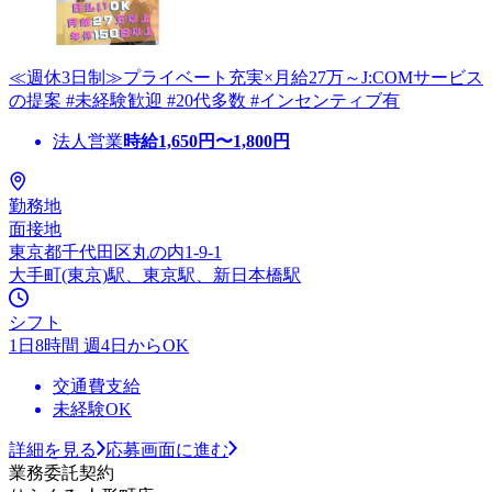
≪週休3日制≫プライベート充実×月給27万～J:COMサービス
の提案 #未経験歓迎 #20代多数 #インセンティブ有
法人営業
時給
1,650
円〜
1,800
円
勤務地
面接地
東京都千代田区丸の内1-9-1
大手町(東京)駅、東京駅、新日本橋駅
シフト
1日8時間 週4日からOK
交通費支給
未経験OK
詳細を見る
応募画面に進む
業務委託契約