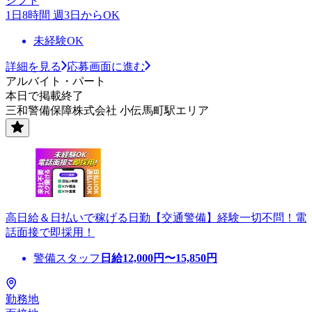
シフト
1日8時間 週3日からOK
未経験OK
詳細を見る
応募画面に進む
アルバイト・パート
本日で掲載終了
三和警備保障株式会社 小伝馬町駅エリア
高日給＆日払いで稼げる日勤【交通警備】経験一切不問！電
話面接で即採用！
警備スタッフ
日給
12,000
円〜
15,850
円
勤務地