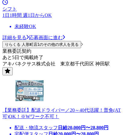
シフト
1日1時間 週1日からOK
未経験OK
詳細を見る
応募画面に進む
りらくる 人形町店1のその他の求人を見る
業務委託契約
あと5日で掲載終了
アキバネクサス株式会社 東京都千代田区 神田駅
【業務委託】配送ドライバー／20～40代活躍！普免(AT
可)OK！※Wワーク不可！
配送・物流スタッフ
日給
20,000
円〜
28,800
円
宅配便スタッフ
日給
20,000
円〜
28,800
円