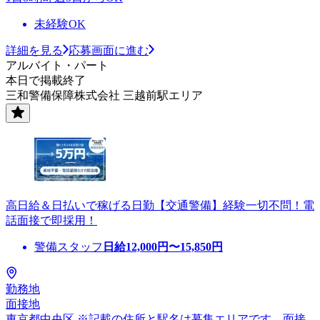
未経験OK
詳細を見る
応募画面に進む
アルバイト・パート
本日で掲載終了
三和警備保障株式会社 三越前駅エリア
高日給＆日払いで稼げる日勤【交通警備】経験一切不問！電
話面接で即採用！
警備スタッフ
日給
12,000
円〜
15,850
円
勤務地
面接地
東京都中央区 ※記載の住所と駅名は募集エリアです。面接