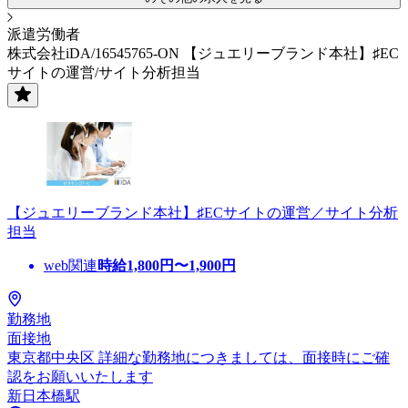
派遣労働者
株式会社iDA/16545765-ON 【ジュエリーブランド本社】♯EC
サイトの運営/サイト分析担当
【ジュエリーブランド本社】♯ECサイトの運営／サイト分析
担当
web関連
時給
1,800
円〜
1,900
円
勤務地
面接地
東京都中央区 詳細な勤務地につきましては、面接時にご確
認をお願いいたします
新日本橋駅