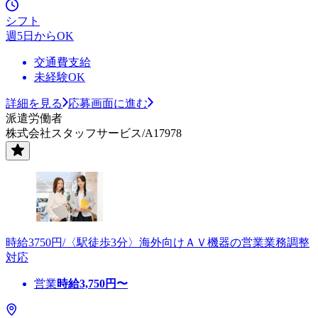
シフト
週5日からOK
交通費支給
未経験OK
詳細を見る
応募画面に進む
派遣労働者
株式会社スタッフサービス/A17978
時給3750円/〈駅徒歩3分〉海外向けＡＶ機器の営業業務調整
対応
営業
時給
3,750
円〜