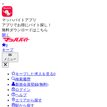
×
マッハバイトアプリ
アプリでお得にバイト探し！
無料ダウンロードはこちら
開く
0
キープ
メニュー
キープした求人を見る
0
検索履歴
新規会員登録(無料)
ログイン
ヘルプ
エリアから探す
駅から探す