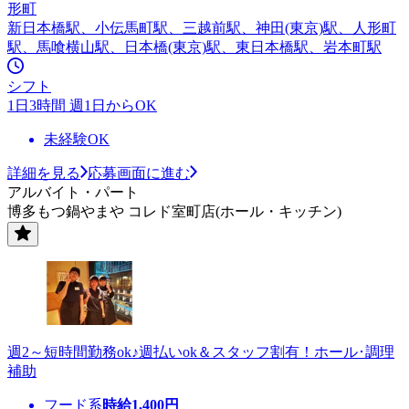
形町
新日本橋駅、小伝馬町駅、三越前駅、神田(東京)駅、人形町
駅、馬喰横山駅、日本橋(東京)駅、東日本橋駅、岩本町駅
シフト
1日3時間 週1日からOK
未経験OK
詳細を見る
応募画面に進む
アルバイト・パート
博多もつ鍋やまや コレド室町店(ホール・キッチン)
週2～短時間勤務ok♪週払いok＆スタッフ割有！ホール･調理
補助
フード系
時給
1,400
円