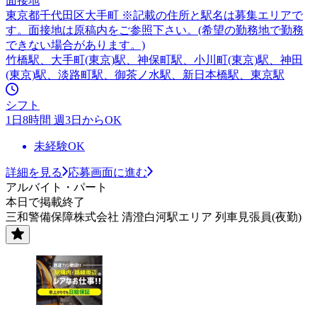
面接地
東京都千代田区大手町 ※記載の住所と駅名は募集エリアで
す。面接地は原稿内をご参照下さい。(希望の勤務地で勤務
できない場合があります。)
竹橋駅、大手町(東京)駅、神保町駅、小川町(東京)駅、神田
(東京)駅、淡路町駅、御茶ノ水駅、新日本橋駅、東京駅
シフト
1日8時間 週3日からOK
未経験OK
詳細を見る
応募画面に進む
アルバイト・パート
本日で掲載終了
三和警備保障株式会社 清澄白河駅エリア 列車見張員(夜勤)