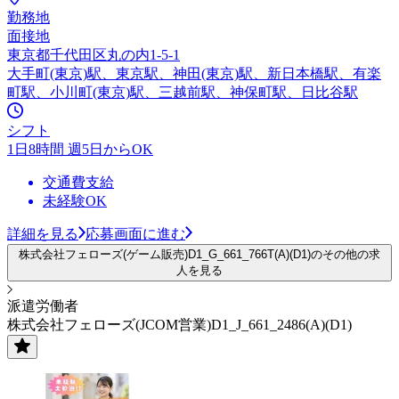
勤務地
面接地
東京都千代田区丸の内1-5-1
大手町(東京)駅、東京駅、神田(東京)駅、新日本橋駅、有楽
町駅、小川町(東京)駅、三越前駅、神保町駅、日比谷駅
シフト
1日8時間 週5日からOK
交通費支給
未経験OK
詳細を見る
応募画面に進む
株式会社フェローズ(ゲーム販売)D1_G_661_766T(A)(D1)のその他の求
人を見る
派遣労働者
株式会社フェローズ(JCOM営業)D1_J_661_2486(A)(D1)