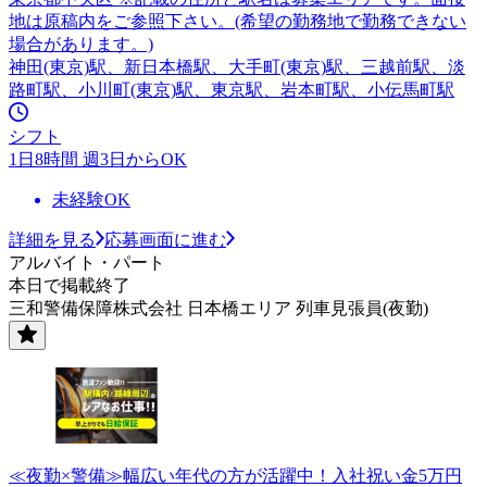
地は原稿内をご参照下さい。(希望の勤務地で勤務できない
場合があります。)
神田(東京)駅、新日本橋駅、大手町(東京)駅、三越前駅、淡
路町駅、小川町(東京)駅、東京駅、岩本町駅、小伝馬町駅
シフト
1日8時間 週3日からOK
未経験OK
詳細を見る
応募画面に進む
アルバイト・パート
本日で掲載終了
三和警備保障株式会社 日本橋エリア 列車見張員(夜勤)
≪夜勤×警備≫幅広い年代の方が活躍中！入社祝い金5万円