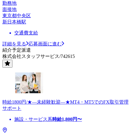
勤務地
面接地
東京都中央区
新日本橋駅
交通費支給
詳細を見る
応募画面に進む
紹介予定派遣
株式会社スタッフサービス/742615
時給1800円/★―未経験歓迎―★MT4・MT5でのFX取引管理
サポート
施設・サービス系
時給
1,800
円〜