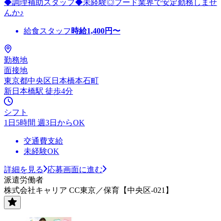
◆調理補助スタッフ◆未経験◎フード業界で安定勤務しませ
んか♪
給食スタッフ
時給
1,400
円〜
勤務地
面接地
東京都中央区日本橋本石町
新日本橋駅 徒歩4分
シフト
1日5時間 週3日からOK
交通費支給
未経験OK
詳細を見る
応募画面に進む
派遣労働者
株式会社キャリア CC東京／保育【中央区-021】