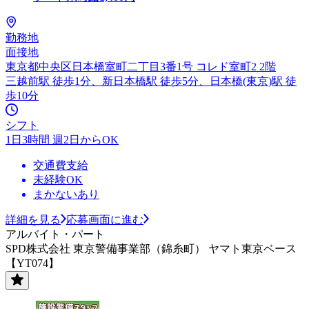
勤務地
面接地
東京都中央区日本橋室町二丁目3番1号 コレド室町2 2階
三越前駅 徒歩1分、新日本橋駅 徒歩5分、日本橋(東京)駅 徒
歩10分
シフト
1日3時間 週2日からOK
交通費支給
未経験OK
まかないあり
詳細を見る
応募画面に進む
アルバイト・パート
SPD株式会社 東京警備事業部（錦糸町） ヤマト東京ベース
【YT074】