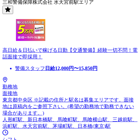
三和警備保障株式会社 水天宮前駅エリア
高日給＆日払いで稼げる日勤【交通警備】経験一切不問！電
話面接で即採用！
警備スタッフ
日給
12,000
円〜
15,850
円
勤務地
面接地
東京都中央区 ※記載の住所と駅名は募集エリアです。面接
地は原稿内をご参照下さい。(希望の勤務地で勤務できない
場合があります。)
人形町駅、新日本橋駅、馬喰町駅、馬喰横山駅、三越前駅、
浜町駅、水天宮前駅、茅場町駅、日本橋(東京)駅
シフト