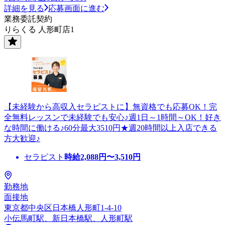
詳細を見る
応募画面に進む
業務委託契約
りらくる 人形町店1
【未経験から高収入セラピストに】無資格でも応募OK！完
全無料レッスンで未経験でも安心♪週1日～1時間～OK！好き
な時間に働ける♪60分最大3510円★週20時間以上入店できる
方大歓迎♪
セラピスト
時給
2,088
円〜
3,510
円
勤務地
面接地
東京都中央区日本橋人形町1-4-10
小伝馬町駅、新日本橋駅、人形町駅