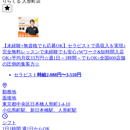
りらくる 人形町店
【未経験×無資格でも応募OK】セラピストで高収入を実現♪
完全無料レッスンで未経験でも安心♪Wワーク&短時間入店
OK♪平均月収33万円☆週1日～1時間～でもOK♪全国600店舗
の圧倒的集客力☆
セラピスト
時給
2,088
円〜
3,510
円
勤務地
面接地
東京都中央区日本橋人形町1-4-10
小伝馬町駅、新日本橋駅、人形町駅
シフト
1日1時間 週1日からOK