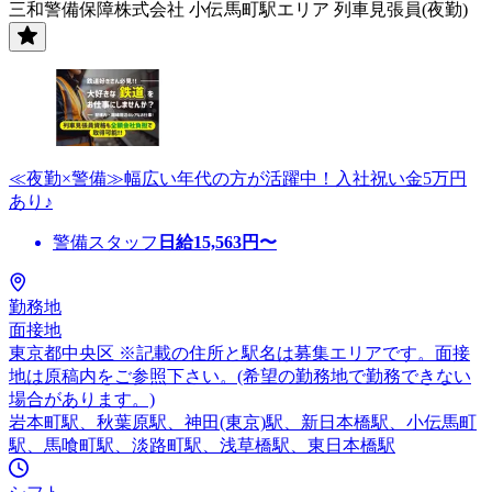
三和警備保障株式会社 小伝馬町駅エリア 列車見張員(夜勤)
≪夜勤×警備≫幅広い年代の方が活躍中！入社祝い金5万円
あり♪
警備スタッフ
日給
15,563
円〜
勤務地
面接地
東京都中央区 ※記載の住所と駅名は募集エリアです。面接
地は原稿内をご参照下さい。(希望の勤務地で勤務できない
場合があります。)
岩本町駅、秋葉原駅、神田(東京)駅、新日本橋駅、小伝馬町
駅、馬喰町駅、淡路町駅、浅草橋駅、東日本橋駅