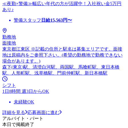
≪夜勤×警備≫幅広い年代の方が活躍中！入社祝い金5万円
あり♪
警備スタッフ
日給
15,563
円〜
勤務地
面接地
東京都江東区 ※記載の住所と駅名は募集エリアです。面接
地は原稿内をご参照下さい。(希望の勤務地で勤務できない
場合があります。)
森下(東京)駅、清澄白河駅、両国駅、馬喰町駅、東日本橋
駅、人形町駅、浅草橋駅、門前仲町駅、新日本橋駅
シフト
1日8時間 週3日からOK
未経験OK
詳細を見る
応募画面に進む
アルバイト・パート
本日で掲載終了