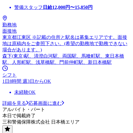
警備スタッフ
日給
12,000
円〜
15,850
円
勤務地
面接地
東京都江東区 ※記載の住所と駅名は募集エリアです。面接
地は原稿内をご参照下さい。(希望の勤務地で勤務できない
場合があります。)
森下(東京)駅、清澄白河駅、両国駅、馬喰町駅、東日本橋
駅、人形町駅、浅草橋駅、門前仲町駅、新日本橋駅
シフト
1日8時間 週3日からOK
未経験OK
詳細を見る
応募画面に進む
アルバイト・パート
本日で掲載終了
三和警備保障株式会社 日本橋エリア