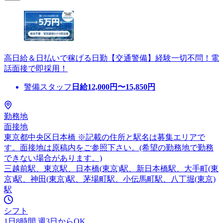
高日給＆日払いで稼げる日勤【交通警備】経験一切不問！電
話面接で即採用！
警備スタッフ
日給
12,000
円〜
15,850
円
勤務地
面接地
東京都中央区日本橋 ※記載の住所と駅名は募集エリアで
す。面接地は原稿内をご参照下さい。(希望の勤務地で勤務
できない場合があります。)
三越前駅、東京駅、日本橋(東京)駅、新日本橋駅、大手町(東
京)駅、神田(東京)駅、茅場町駅、小伝馬町駅、八丁堀(東京)
駅
シフト
1日8時間 週3日からOK