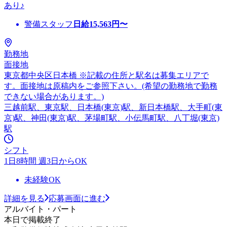
あり♪
警備スタッフ
日給
15,563
円〜
勤務地
面接地
東京都中央区日本橋 ※記載の住所と駅名は募集エリアで
す。面接地は原稿内をご参照下さい。(希望の勤務地で勤務
できない場合があります。)
三越前駅、東京駅、日本橋(東京)駅、新日本橋駅、大手町(東
京)駅、神田(東京)駅、茅場町駅、小伝馬町駅、八丁堀(東京)
駅
シフト
1日8時間 週3日からOK
未経験OK
詳細を見る
応募画面に進む
アルバイト・パート
本日で掲載終了