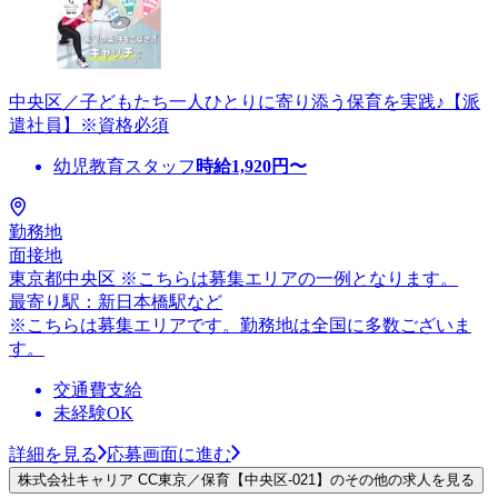
中央区／子どもたち一人ひとりに寄り添う保育を実践♪【派
遣社員】※資格必須
幼児教育スタッフ
時給
1,920
円〜
勤務地
面接地
東京都中央区 ※こちらは募集エリアの一例となります。
最寄り駅：新日本橋駅など
※こちらは募集エリアです。勤務地は全国に多数ございま
す。
交通費支給
未経験OK
詳細を見る
応募画面に進む
株式会社キャリア CC東京／保育【中央区-021】のその他の求人を見る