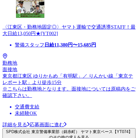
〈江東区・勤務地固定◎〉ヤマト運輸で交通誘導STAFF！最
大日給13,050円★[YT002]
警備スタッフ
日給
11,380
円〜
15,685
円
勤務地
面接地
東京都江東区 ゆりかもめ「有明駅」／ りんかい線「東京テ
レポート駅」より徒歩15分
※こちらは勤務地となります。面接地については原稿内をご
確認下さい。
交通費支給
未経験OK
詳細を見る
応募画面に進む
SPD株式会社 東京警備事業部（錦糸町） ヤマト東京ベース【YT074】
のその他の求人を見る