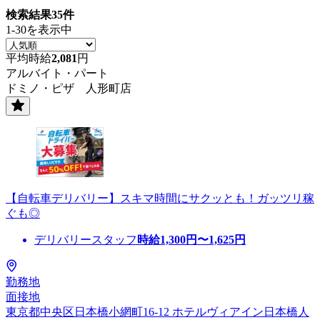
検索結果
35
件
1-30を表示中
平均時給
2,081
円
アルバイト・パート
ドミノ・ピザ 人形町店
【自転車デリバリー】スキマ時間にサクッとも！ガッツリ稼
ぐも◎
デリバリースタッフ
時給
1,300
円〜
1,625
円
勤務地
面接地
東京都中央区日本橋小網町16-12 ホテルヴィアイン日本橋人