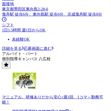
面接地
東京都墨田区東向島2-28-6
曳舟駅 徒歩6分、東向島駅 徒歩6分、京成曳舟駅 徒歩8分
シフト
1日1.5時間 週1日からOK
未経験OK
詳細を見る
応募画面に進む
アルバイト・パート
個別指導キャンパス 八広校
マニュアル、研修ありだから安心♪週1回、1コマ～勤務可
能！