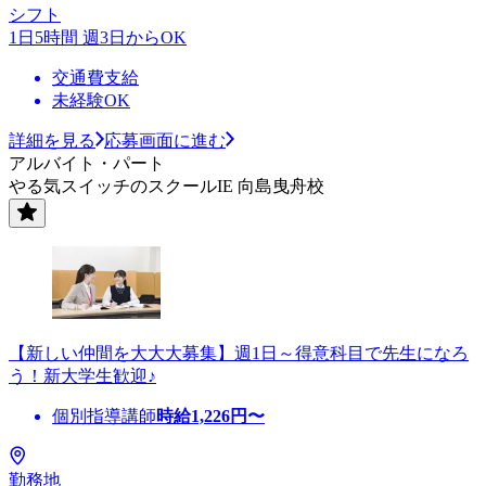
シフト
1日5時間 週3日からOK
交通費支給
未経験OK
詳細を見る
応募画面に進む
アルバイト・パート
やる気スイッチのスクールIE 向島曳舟校
【新しい仲間を大大大募集】週1日～得意科目で先生になろ
う！新大学生歓迎♪
個別指導講師
時給
1,226
円〜
勤務地