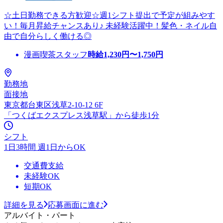
☆土日勤務できる方歓迎☆週1シフト提出で予定が組みやす
い！毎月昇給チャンスあり♪ 未経験活躍中！髪色・ネイル自
由で自分らしく働ける◎
漫画喫茶スタッフ
時給
1,230
円〜
1,750
円
勤務地
面接地
東京都台東区浅草2-10-12 6F
「つくばエクスプレス浅草駅」から徒歩1分
シフト
1日3時間 週1日からOK
交通費支給
未経験OK
短期OK
詳細を見る
応募画面に進む
アルバイト・パート