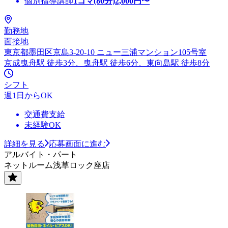
個別指導講師
1コマ(80分)
2,000
円〜
勤務地
面接地
東京都墨田区京島3-20-10 ニュー三浦マンション105号室
京成曳舟駅 徒歩3分、曳舟駅 徒歩6分、東向島駅 徒歩8分
シフト
週1日からOK
交通費支給
未経験OK
詳細を見る
応募画面に進む
アルバイト・パート
ネットルーム浅草ロック座店