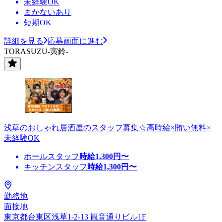
未経験OK
まかないあり
短期OK
詳細を見る
応募画面に進む
TORASUZU-寅鈴-
浅草のおしゃれ居酒屋のスタッフ募集☆高時給×賄い無料×
未経験OK
ホールスタッフ
時給
1,300
円〜
キッチンスタッフ
時給
1,300
円〜
勤務地
面接地
東京都台東区浅草1-2-13 観音通りビル1F