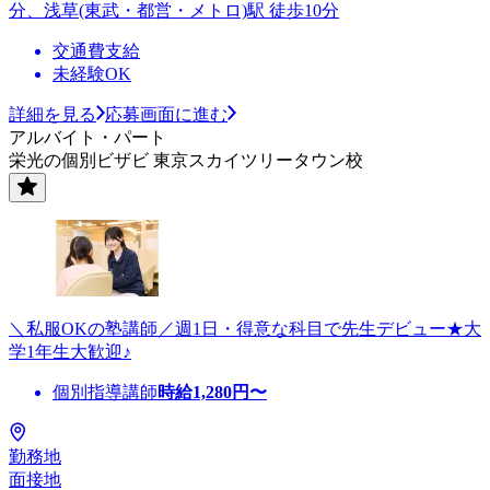
分、浅草(東武・都営・メトロ)駅 徒歩10分
交通費支給
未経験OK
詳細を見る
応募画面に進む
アルバイト・パート
栄光の個別ビザビ 東京スカイツリータウン校
＼私服OKの塾講師／週1日・得意な科目で先生デビュー★大
学1年生大歓迎♪
個別指導講師
時給
1,280
円〜
勤務地
面接地