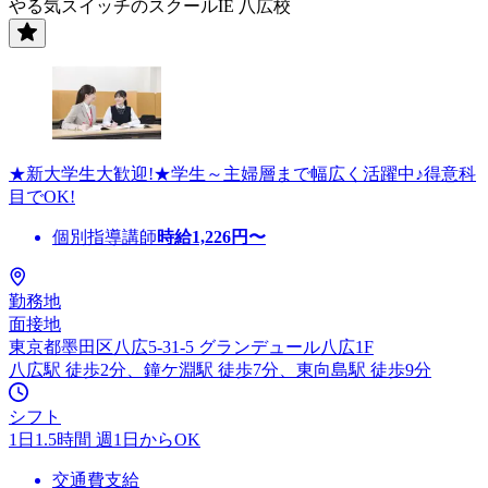
やる気スイッチのスクールIE 八広校
★新大学生大歓迎!★学生～主婦層まで幅広く活躍中♪得意科
目でOK!
個別指導講師
時給
1,226
円〜
勤務地
面接地
東京都墨田区八広5-31-5 グランデュール八広1F
八広駅 徒歩2分、鐘ケ淵駅 徒歩7分、東向島駅 徒歩9分
シフト
1日1.5時間 週1日からOK
交通費支給