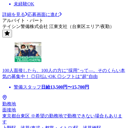
未経験OK
詳細を見る
応募画面に進む
アルバイト・パート
テイシン警備株式会社 江東支社（台東区エリア/夜勤）
100人面接したら、100人の方に"採用"って―。そのくらい本
気の募集中！ ◎日払いOK ◎シフトは”超"自由
警備スタッフ
日給
13,500
円〜
15,700
円
勤務地
面接地
東京都台東区 ※希望の勤務地で勤務できない場合もありま
す
上野駅、浅草(東武・都営・メトロ)駅、浅草橋駅