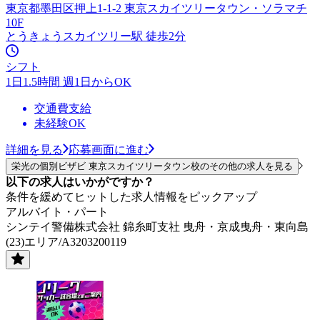
東京都墨田区押上1-1-2 東京スカイツリータウン・ソラマチ
10F
とうきょうスカイツリー駅 徒歩2分
シフト
1日1.5時間 週1日からOK
交通費支給
未経験OK
詳細を見る
応募画面に進む
栄光の個別ビザビ 東京スカイツリータウン校のその他の求人を見る
以下の求人はいかがですか？
条件を緩めてヒットした求人情報をピックアップ
アルバイト・パート
シンテイ警備株式会社 錦糸町支社 曳舟・京成曳舟・東向島
(23)エリア/A3203200119