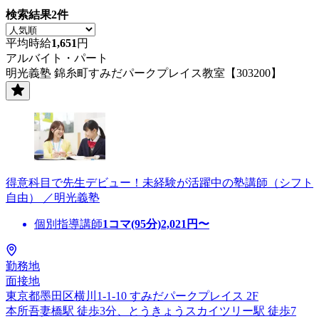
検索結果
2
件
平均時給
1,651
円
アルバイト・パート
明光義塾 錦糸町すみだパークプレイス教室【303200】
得意科目で先生デビュー！未経験が活躍中の塾講師（シフト
自由） ／明光義塾
個別指導講師
1コマ(95分)
2,021
円〜
勤務地
面接地
東京都墨田区横川1-1-10 すみだパークプレイス 2F
本所吾妻橋駅 徒歩3分、とうきょうスカイツリー駅 徒歩7