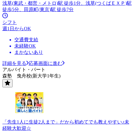
浅草(東武・都営・メトロ)駅 徒歩1分、浅草(つくばＥＸＰ)駅
徒歩5分、田原町(東京)駅 徒歩7分
シフト
週1日からOK
交通費支給
未経験OK
まかないあり
詳細を見る
応募画面に進む
アルバイト・パート
森塾 曳舟校(新大学1年生)
「先生1人に生徒2人まで」だから初めてでも教えやすい♪未
経験大歓迎☆