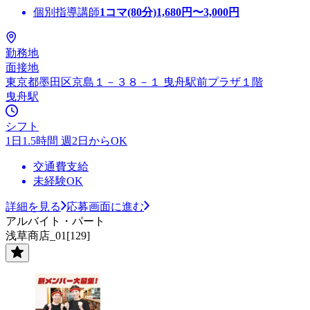
個別指導講師
1コマ(80分)
1,680
円〜
3,000
円
勤務地
面接地
東京都墨田区京島１－３８－１ 曳舟駅前プラザ１階
曳舟駅
シフト
1日1.5時間 週2日からOK
交通費支給
未経験OK
詳細を見る
応募画面に進む
アルバイト・パート
浅草商店_01[129]