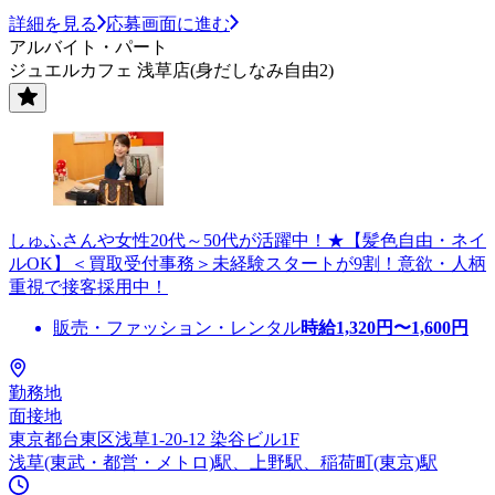
詳細を見る
応募画面に進む
アルバイト・パート
ジュエルカフェ 浅草店(身だしなみ自由2)
しゅふさんや女性20代～50代が活躍中！★【髪色自由・ネイ
ルOK】＜買取受付事務＞未経験スタートが9割！意欲・人柄
重視で接客採用中！
販売・ファッション・レンタル
時給
1,320
円〜
1,600
円
勤務地
面接地
東京都台東区浅草1-20-12 染谷ビル1F
浅草(東武・都営・メトロ)駅、上野駅、稲荷町(東京)駅