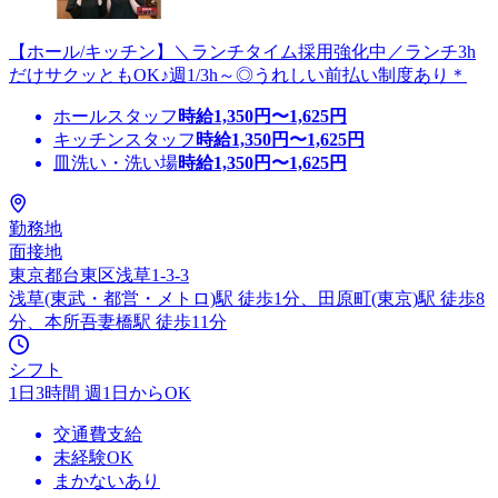
【ホール/キッチン】＼ランチタイム採用強化中／ランチ3h
だけサクッともOK♪週1/3h～◎うれしい前払い制度あり＊
ホールスタッフ
時給
1,350
円〜
1,625
円
キッチンスタッフ
時給
1,350
円〜
1,625
円
皿洗い・洗い場
時給
1,350
円〜
1,625
円
勤務地
面接地
東京都台東区浅草1-3-3
浅草(東武・都営・メトロ)駅 徒歩1分、田原町(東京)駅 徒歩8
分、本所吾妻橋駅 徒歩11分
シフト
1日3時間 週1日からOK
交通費支給
未経験OK
まかないあり