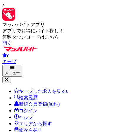
×
マッハバイトアプリ
アプリでお得にバイト探し！
無料ダウンロードはこちら
開く
0
キープ
メニュー
キープした求人を見る
0
検索履歴
新規会員登録(無料)
ログイン
ヘルプ
エリアから探す
駅から探す