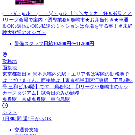
( ・∀・)oﾌﾚｰ！( ・∀・)oﾌﾚｰ！＼＼サッカー好き必見／／
Jリーグ会場で案内・誘導業務in鹿嶋市★お弁当付き★車通
勤OK♪週払いOK♪私達のミッションは会場を守る事！＃未経
験大歓迎のオシゴト
警備スタッフ
日給
10,500
円〜
11,500
円
勤務地
面接地
東京都墨田区 ※本原稿内の駅・エリア名は実際の勤務地で
はございません。面接地は【東京都墨田区江東橋二丁目2番3
号 三和ビル4階】です。勤務地は【Jリーグ※鹿嶋市のサッ
カースタジアム】試合日のみの勤務
曳舟駅、京成曳舟駅、東向島駅
シフト
1日8時間 週1日からOK
交通費支給