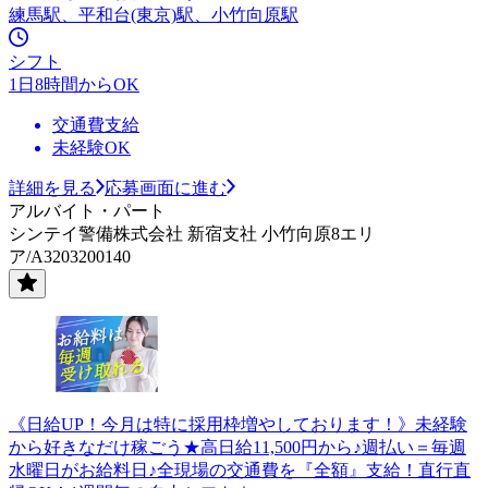
練馬駅、平和台(東京)駅、小竹向原駅
シフト
1日8時間からOK
交通費支給
未経験OK
詳細を見る
応募画面に進む
アルバイト・パート
シンテイ警備株式会社 新宿支社 小竹向原8エリ
ア/A3203200140
《日給UP！今月は特に採用枠増やしております！》未経験
から好きなだけ稼ごう★高日給11,500円から♪週払い＝毎週
水曜日がお給料日♪全現場の交通費を『全額』支給！直行直