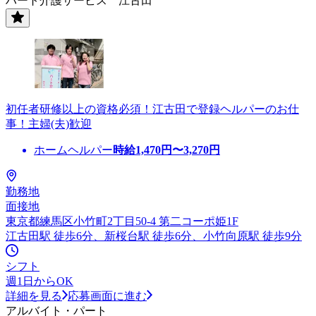
ハート介護サービス 江古田
初任者研修以上の資格必須！江古田で登録ヘルパーのお仕
事！主婦(夫)歓迎
ホームヘルパー
時給
1,470
円〜
3,270
円
勤務地
面接地
東京都練馬区小竹町2丁目50-4 第二コーポ姫1F
江古田駅 徒歩6分、新桜台駅 徒歩6分、小竹向原駅 徒歩9分
シフト
週1日からOK
詳細を見る
応募画面に進む
アルバイト・パート