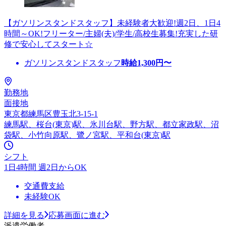
【ガソリンスタンドスタッフ】未経験者大歓迎!週2日、1日4
時間～OK!フリーター/主婦(夫)/学生/高校生募集!充実した研
修で安心してスタート☆
ガソリンスタンドスタッフ
時給
1,300
円〜
勤務地
面接地
東京都練馬区豊玉北3-15-1
練馬駅、桜台(東京)駅、氷川台駅、野方駅、都立家政駅、沼
袋駅、小竹向原駅、鷺ノ宮駅、平和台(東京)駅
シフト
1日4時間 週2日からOK
交通費支給
未経験OK
詳細を見る
応募画面に進む
派遣労働者