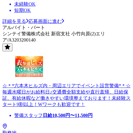
未経験OK
短期OK
詳細を見る
応募画面に進む
アルバイト・パート
シンテイ警備株式会社 新宿支社 小竹向原(2)エリ
ア/A3203200140
☆＊*六本木ヒルズ内・周辺エリアでイベント設営警備*＊☆
毎週水曜日がお給料日♪交通費全額支給や直行直帰、日給保
証、有給休暇など働きやすい環境整えております！未経験ス
タート9割以上！Wワークも歓迎です！
警備スタッフ
日給
10,500
円〜
11,500
円
勤務地