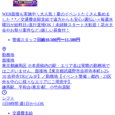
WEB面接も実施中＼大人気！夏のイベントたくさん集めま
した＊*／交通費全額支給で遠方からも安心♪週払い＝毎週水
曜日が給料日♪直行直帰OK！未経験スタート大歓迎！花火大
会やお祭り案件など♪嬉しい昼食付！
警備スタッフ
日給
10,500
円〜
11,500
円
勤務地
面接地
東京都練馬区 ※本原稿内の駅・エリア名は実際の勤務地で
はございません。面接地【東京都武蔵野市吉祥寺本町1-25-
10 吉祥寺TRビル3F】／勤務地【イベント警備：都内・23区
外を中心に様々なエリアにご用意中】
練馬駅、平和台(東京)駅、小竹向原駅
シフト
1日8時間 週1日からOK
交通費支給