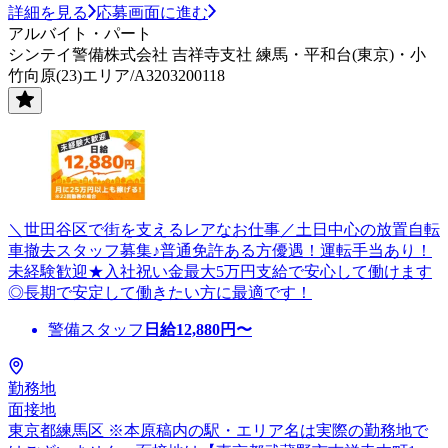
詳細を見る
応募画面に進む
アルバイト・パート
シンテイ警備株式会社 吉祥寺支社 練馬・平和台(東京)・小
竹向原(23)エリア/A3203200118
＼世田谷区で街を支えるレアなお仕事／土日中心の放置自転
車撤去スタッフ募集♪普通免許ある方優遇！運転手当あり！
未経験歓迎★入社祝い金最大5万円支給で安心して働けます
◎長期で安定して働きたい方に最適です！
警備スタッフ
日給
12,880
円〜
勤務地
面接地
東京都練馬区 ※本原稿内の駅・エリア名は実際の勤務地で