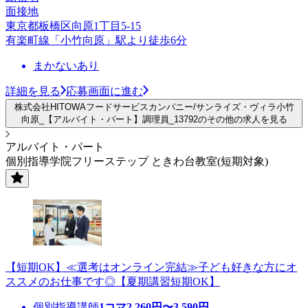
面接地
東京都板橋区向原1丁目5-15
有楽町線「小竹向原」駅より徒歩6分
まかないあり
詳細を見る
応募画面に進む
株式会社HITOWAフードサービスカンパニー/サンライズ・ヴィラ小竹
向原_【アルバイト・パート】調理員_13792のその他の求人を見る
アルバイト・パート
個別指導学院フリーステップ ときわ台教室(短期対象)
【短期OK】≪選考はオンライン完結≫子ども好きな方にオ
ススメのお仕事です◎【夏期講習短期OK】
個別指導講師
1コマ
2,260
円〜
3,590
円