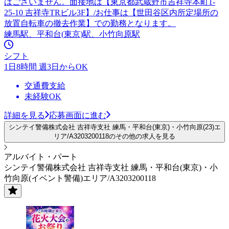
はございません。面接地は【東京都武蔵野市吉祥寺本町1-
25-10 吉祥寺TRビル3F】/お仕事は【世田谷区内所定場所の
放置自転車の撤去作業】での勤務となります。
練馬駅、平和台(東京)駅、小竹向原駅
シフト
1日8時間 週3日からOK
交通費支給
未経験OK
詳細を見る
応募画面に進む
シンテイ警備株式会社 吉祥寺支社 練馬・平和台(東京)・小竹向原(23)エ
リア/A3203200118のその他の求人を見る
アルバイト・パート
シンテイ警備株式会社 吉祥寺支社 練馬・平和台(東京)・小
竹向原(イベント警備)エリア/A3203200118