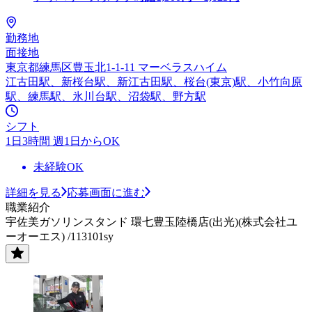
勤務地
面接地
東京都練馬区豊玉北1-1-11 マーベラスハイム
江古田駅、新桜台駅、新江古田駅、桜台(東京)駅、小竹向原
駅、練馬駅、氷川台駅、沼袋駅、野方駅
シフト
1日3時間 週1日からOK
未経験OK
詳細を見る
応募画面に進む
職業紹介
宇佐美ガソリンスタンド 環七豊玉陸橋店(出光)(株式会社ユ
ーオーエス) /113101sy