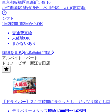
東京都板橋区東新町1-48-10
小竹向原駅 徒歩19分、氷川台駅、大山(東京)駅
シフト
1日2時間 週2日からOK
交通費支給
未経験OK
まかないあり
詳細を見る
応募画面に進む
アルバイト・パート
ドミノ・ピザ 新江古田店
【ドライバー】スキマ時間にサクッとも！ガッツリ稼ぐも◎
デリバリースタッフ
時給
1,300
円〜
1,625
円