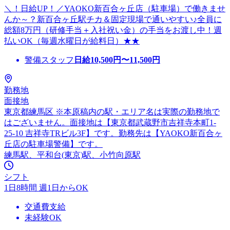
＼！日給UP！／YAOKO新百合ヶ丘店（駐車場）で働きませ
んか～？新百合ヶ丘駅チカ＆固定現場で通いやすい♪全員に
総額8万円（研修手当＋入社祝い金）の手当をお渡し中！週
払いOK（毎週水曜日が給料日）★★
警備スタッフ
日給
10,500
円〜
11,500
円
勤務地
面接地
東京都練馬区 ※本原稿内の駅・エリア名は実際の勤務地で
はございません。面接地は【東京都武蔵野市吉祥寺本町1-
25-10 吉祥寺TRビル3F】です。勤務先は【YAOKO新百合ヶ
丘店の駐車場警備】です。
練馬駅、平和台(東京)駅、小竹向原駅
シフト
1日8時間 週1日からOK
交通費支給
未経験OK