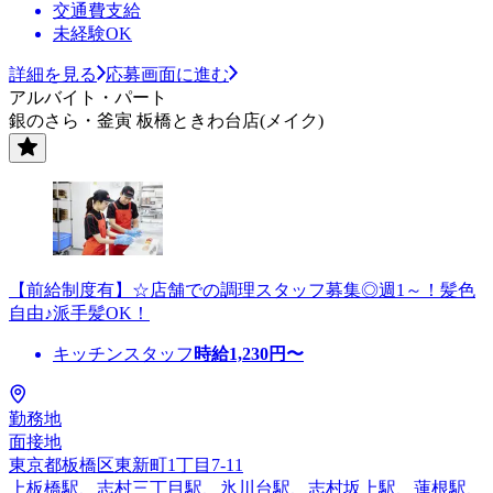
交通費支給
未経験OK
詳細を見る
応募画面に進む
アルバイト・パート
銀のさら・釜寅 板橋ときわ台店(メイク)
【前給制度有】☆店舗での調理スタッフ募集◎週1～！髪色
自由♪派手髪OK！
キッチンスタッフ
時給
1,230
円〜
勤務地
面接地
東京都板橋区東新町1丁目7-11
上板橋駅、志村三丁目駅、氷川台駅、志村坂上駅、蓮根駅、