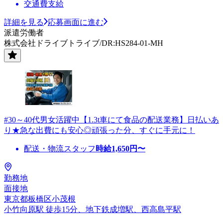
交通費支給
詳細を見る
応募画面に進む
派遣労働者
株式会社ドライブトライブ/DR:HS284-01-MH
#30～40代男女活躍中【1.3t車にて食品の配送業務】日払いあ
り★急な出費にも安心◎頑張った分、すぐに手元に！
配送・物流スタッフ
時給
1,650
円〜
勤務地
面接地
東京都板橋区小茂根
小竹向原駅 徒歩15分、地下鉄成増駅、西高島平駅