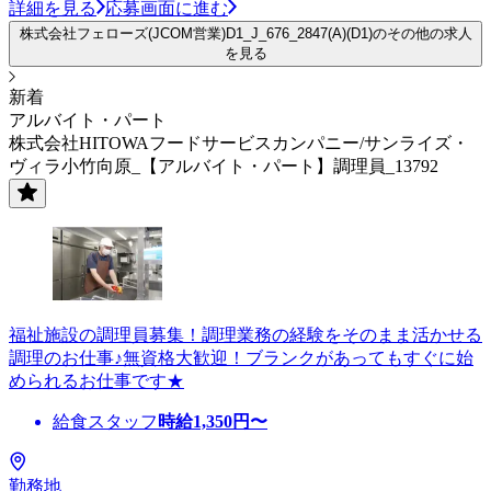
詳細を見る
応募画面に進む
株式会社フェローズ(JCOM営業)D1_J_676_2847(A)(D1)のその他の求人
を見る
新着
アルバイト・パート
株式会社HITOWAフードサービスカンパニー/サンライズ・
ヴィラ小竹向原_【アルバイト・パート】調理員_13792
福祉施設の調理員募集！調理業務の経験をそのまま活かせる
調理のお仕事♪無資格大歓迎！ブランクがあってもすぐに始
められるお仕事です★
給食スタッフ
時給
1,350
円〜
勤務地