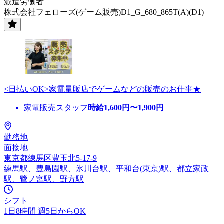
派遣労働者
株式会社フェローズ(ゲーム販売)D1_G_680_865T(A)(D1)
<日払いOK>家電量販店でゲームなどの販売のお仕事★
家電販売スタッフ
時給
1,600
円〜
1,900
円
勤務地
面接地
東京都練馬区豊玉北5-17-9
練馬駅、豊島園駅、氷川台駅、平和台(東京)駅、都立家政
駅、鷺ノ宮駅、野方駅
シフト
1日8時間 週5日からOK