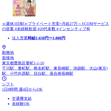
≪週休3日制≫プライベート充実×月給27万～J:COMサービス
の提案 #未経験歓迎 #20代多数 #インセンティブ有
法人営業
時給
1,650
円〜
1,800
円
勤務地
面接地
東京都豊島区要町1-1-10
千川駅、要町駅、椎名町駅、東長崎駅、池袋駅、大山(東京)
駅、小竹向原駅、目白駅、落合南長崎駅
シフト
1日8時間 週4日からOK
交通費支給
未経験OK