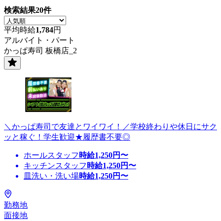
検索結果
20
件
平均時給
1,784
円
アルバイト・パート
かっぱ寿司 板橋店_2
＼かっぱ寿司で友達とワイワイ！／学校終わりや休日にサク
ッと稼ぐ！学生歓迎★履歴書不要◎
ホールスタッフ
時給
1,250
円〜
キッチンスタッフ
時給
1,250
円〜
皿洗い・洗い場
時給
1,250
円〜
勤務地
面接地