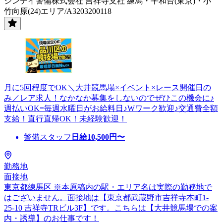
シンテイ警備株式会社 吉祥寺支社 練馬・平和台(東京)・小
竹向原(24)エリア/A3203200118
月に5回程度でOK＼大井競馬場×イベント×レース開催日の
み／レア求人！なかなか募集をしないのでぜひこの機会に♪
週払いOK=毎週水曜日がお給料日♪Wワーク歓迎♪交通費全額
支給！直行直帰OK！未経験歓迎！
警備スタッフ
日給
10,500
円〜
勤務地
面接地
東京都練馬区 ※本原稿内の駅・エリア名は実際の勤務地で
はございません。面接地は【東京都武蔵野市吉祥寺本町1-
25-10 吉祥寺TRビル3F】です。こちらは【大井競馬場での案
内・誘導】のお仕事です！