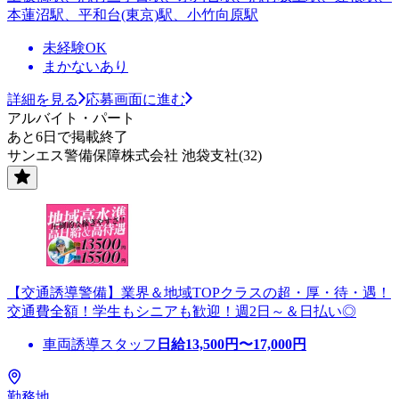
本蓮沼駅、平和台(東京)駅、小竹向原駅
未経験OK
まかないあり
詳細を見る
応募画面に進む
アルバイト・パート
あと6日で掲載終了
サンエス警備保障株式会社 池袋支社(32)
【交通誘導警備】業界＆地域TOPクラスの超・厚・待・遇！
交通費全額！学生もシニアも歓迎！週2日～＆日払い◎
車両誘導スタッフ
日給
13,500
円〜
17,000
円
勤務地