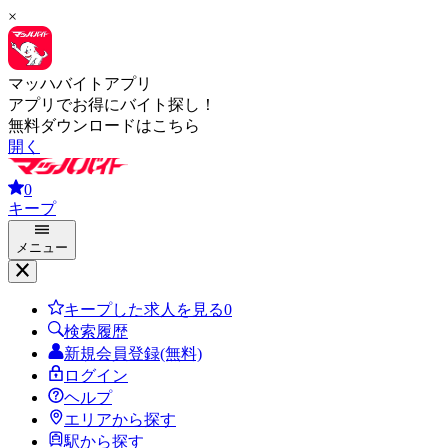
×
マッハバイトアプリ
アプリでお得にバイト探し！
無料ダウンロードはこちら
開く
0
キープ
メニュー
キープした求人を見る
0
検索履歴
新規会員登録(無料)
ログイン
ヘルプ
エリアから探す
駅から探す