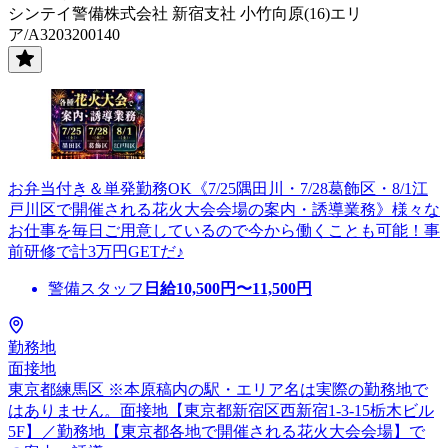
シンテイ警備株式会社 新宿支社 小竹向原(16)エリ
ア/A3203200140
お弁当付き＆単発勤務OK《7/25隅田川・7/28葛飾区・8/1江
戸川区で開催される花火大会会場の案内・誘導業務》様々な
お仕事を毎日ご用意しているので今から働くことも可能！事
前研修で計3万円GETだ♪
警備スタッフ
日給
10,500
円〜
11,500
円
勤務地
面接地
東京都練馬区 ※本原稿内の駅・エリア名は実際の勤務地で
はありません。面接地【東京都新宿区西新宿1-3-15栃木ビル
5F】／勤務地【東京都各地で開催される花火大会会場】で