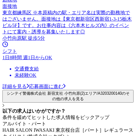
面接地
東京都練馬区 ※本原稿内の駅・エリア名は実際の勤務地で
はございません。面接地は【東京都新宿区西新宿1-3-15栃木
ビル5F】です。お仕事内容は《六本木ヒルズ内》のイベン
トにて案内・誘導を募集いたします◎
小竹向原駅 徒歩5分
シフト
1日8時間 週1日からOK
交通費支給
未経験OK
詳細を見る
応募画面に進む
シンテイ警備株式会社 新宿支社 小竹向原(2)エリア/A3203200140のそ
の他の求人を見る
以下の求人はいかがですか？
条件を緩めてヒットした求人情報をピックアップ
アルバイト・パート
HAIR SALON IWASAKI 東京桜台店［パート］レギュラース