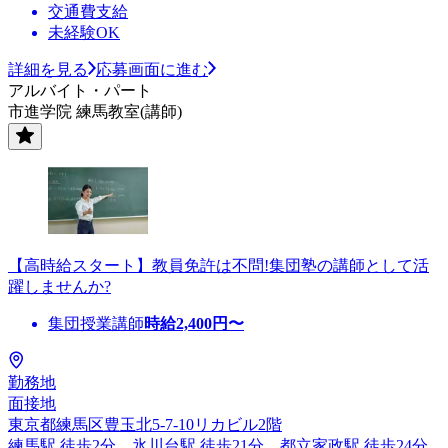
交通費支給
未経験OK
詳細を見る
応募画面に進む
アルバイト・パート
市進学院 練馬教室(講師)
【高時給スタート】教員免許は不問!集団塾の講師として活
躍しませんか?
集団授業講師
時給
2,400
円〜
勤務地
面接地
東京都練馬区豊玉北5-7-10リカビル2階
練馬駅 徒歩2分、氷川台駅 徒歩21分、都立家政駅 徒歩24分