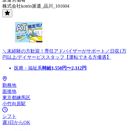
株式会社kotrio派遣_品川_101604
＼未経験の方歓迎！専任アドバイザーがサポート／日収1万
円以上/デイサービススタッフ【運転できる方優遇】
医療・福祉系
時給
1,550
円〜
2,312
円
勤務地
面接地
東京都練馬区
小竹向原駅
シフト
週3日からOK