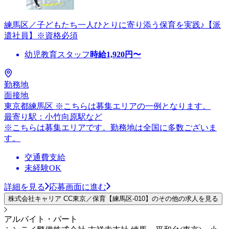
練馬区／子どもたち一人ひとりに寄り添う保育を実践♪【派
遣社員】※資格必須
幼児教育スタッフ
時給
1,920
円〜
勤務地
面接地
東京都練馬区 ※こちらは募集エリアの一例となります。
最寄り駅：小竹向原駅など
※こちらは募集エリアです。勤務地は全国に多数ございま
す。
交通費支給
未経験OK
詳細を見る
応募画面に進む
株式会社キャリア CC東京／保育【練馬区-010】のその他の求人を見る
アルバイト・パート