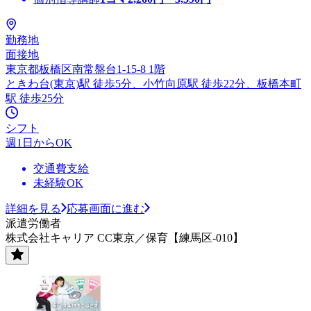
勤務地
面接地
東京都板橋区南常盤台1-15-8 1階
ときわ台(東京)駅 徒歩5分、小竹向原駅 徒歩22分、板橋本町
駅 徒歩25分
シフト
週1日からOK
交通費支給
未経験OK
詳細を見る
応募画面に進む
派遣労働者
株式会社キャリア CC東京／保育【練馬区-010】