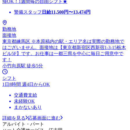
帰OK！1週間毎の自由シフト★
警備スタッフ
日給
11,500
円〜
13,474
円
勤務地
面接地
東京都練馬区 ※本原稿内の駅・エリア名は実際の勤務地で
はございません。面接地は【東京都新宿区西新宿1-3-15栃木
ビル5F】です。お仕事は一都三県を中心に毎日ご用意中で
す！
小竹向原駅 徒歩5分
シフト
1日8時間 週4日からOK
交通費支給
未経験OK
まかないあり
詳細を見る
応募画面に進む
アルバイト・パート