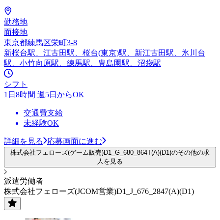
勤務地
面接地
東京都練馬区栄町3-8
新桜台駅、江古田駅、桜台(東京)駅、新江古田駅、氷川台
駅、小竹向原駅、練馬駅、豊島園駅、沼袋駅
シフト
1日8時間 週5日からOK
交通費支給
未経験OK
詳細を見る
応募画面に進む
株式会社フェローズ(ゲーム販売)D1_G_680_864T(A)(D1)のその他の求
人を見る
派遣労働者
株式会社フェローズ(JCOM営業)D1_J_676_2847(A)(D1)