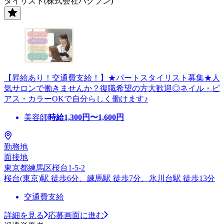
タイリスト(株式会社ハクブン)
【昇給あり！交通費支給！】★パートスタイリスト募集★人
気サロンで働きませんか？復職希望の方大歓迎◎ネイル・ピ
アス・カラーOKで自分らしく働けます♪
美容師
時給
1,300
円〜
1,600
円
勤務地
面接地
東京都練馬区桜台1-5-2
桜台(東京)駅 徒歩6分、練馬駅 徒歩7分、氷川台駅 徒歩13分
交通費支給
詳細を見る
応募画面に進む