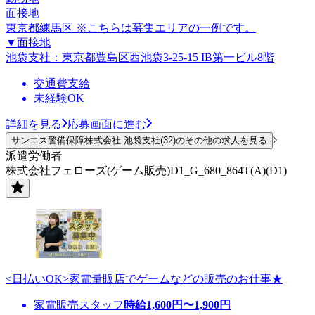
面接地
東京都練馬区 ※こちらは募集エリアの一例です。
▼面接地
池袋支社：東京都豊島区西池袋3-25-15 IB第一ビル8階
交通費支給
未経験OK
詳細を見る
応募画面に進む
サンエス警備保障株式会社 池袋支社(32)のその他の求人を見る
派遣労働者
株式会社フェローズ(ゲーム販売)D1_G_680_864T(A)(D1)
<日払いOK>家電量販店でゲームなどの販売のお仕事★
家電販売スタッフ
時給
1,600
円〜
1,900
円