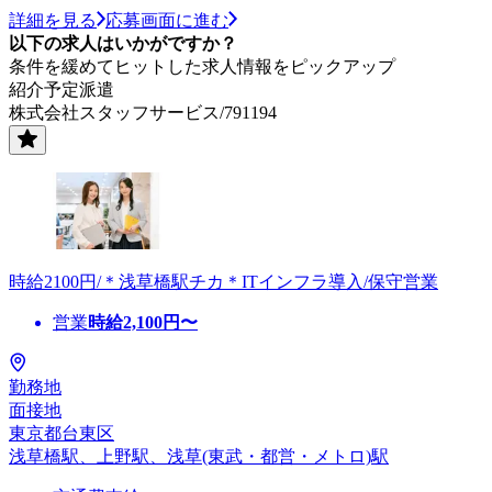
詳細を見る
応募画面に進む
以下の求人はいかがですか？
条件を緩めてヒットした求人情報をピックアップ
紹介予定派遣
株式会社スタッフサービス/791194
時給2100円/＊浅草橋駅チカ＊ITインフラ導入/保守営業
営業
時給
2,100
円〜
勤務地
面接地
東京都台東区
浅草橋駅、上野駅、浅草(東武・都営・メトロ)駅