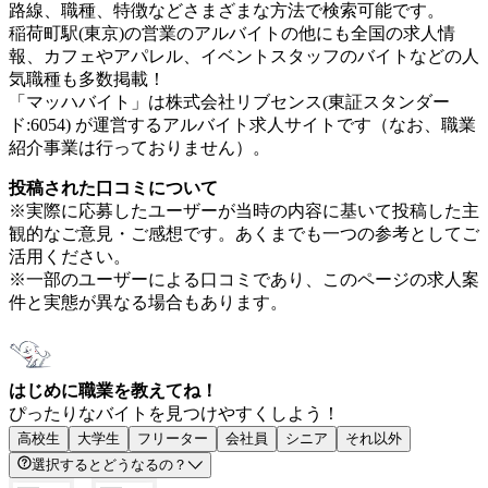
路線、職種、特徴などさまざまな方法で検索可能です。
稲荷町駅(東京)の営業のアルバイトの他にも全国の求人情
報、カフェやアパレル、イベントスタッフのバイトなどの人
気職種も多数掲載！
「マッハバイト」は株式会社リブセンス(東証スタンダー
ド:6054) が運営するアルバイト求人サイトです（なお、職業
紹介事業は行っておりません）。
投稿された口コミについて
※実際に応募したユーザーが当時の内容に基いて投稿した主
観的なご意見・ご感想です。あくまでも一つの参考としてご
活用ください。
※一部のユーザーによる口コミであり、このページの求人案
件と実態が異なる場合もあります。
はじめに職業を教えてね！
ぴったりなバイトを見つけやすくしよう！
高校生
大学生
フリーター
会社員
シニア
それ以外
選択するとどうなるの？