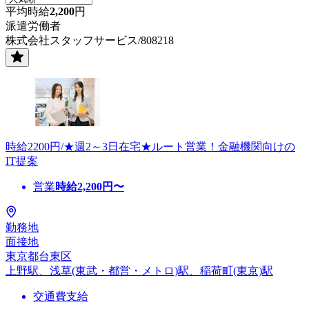
平均時給
2,200
円
派遣労働者
株式会社スタッフサービス/808218
時給2200円/★週2～3日在宅★ルート営業！金融機関向けの
IT提案
営業
時給
2,200
円〜
勤務地
面接地
東京都台東区
上野駅、浅草(東武・都営・メトロ)駅、稲荷町(東京)駅
交通費支給