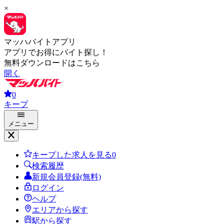
×
マッハバイトアプリ
アプリでお得にバイト探し！
無料ダウンロードはこちら
開く
0
キープ
メニュー
キープした求人を見る
0
検索履歴
新規会員登録(無料)
ログイン
ヘルプ
エリアから探す
駅から探す