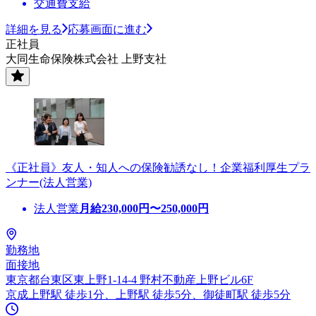
交通費支給
詳細を見る
応募画面に進む
正社員
大同生命保険株式会社 上野支社
《正社員》友人・知人への保険勧誘なし！企業福利厚生プラ
ンナー(法人営業)
法人営業
月給
230,000
円〜
250,000
円
勤務地
面接地
東京都台東区東上野1-14-4 野村不動産上野ビル6F
京成上野駅 徒歩1分、上野駅 徒歩5分、御徒町駅 徒歩5分