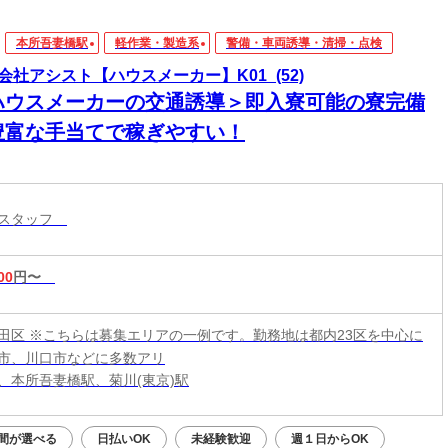
本所吾妻橋駅
軽作業・製造系
警備・車両誘導・清掃・点検
会社アシスト【ハウスメーカー】K01_(52)
ハウスメーカーの交通誘導＞即入寮可能の寮完備
豊富な手当てで稼ぎやすい！
導スタッフ
00
円〜
田区 ※こちらは募集エリアの一例です。勤務地は都内23区を中心に
市、川口市などに多数アリ
、本所吾妻橋駅、菊川(東京)駅
間が選べる
日払いOK
未経験歓迎
週１日からOK