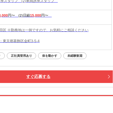
両誘導スタッフ (2)車両誘導スタッフ
3,000
円〜
(2)日給
15,000
円〜
田区 ※勤務地は一例ですので、お気軽にご相談ください
：東京都葛飾区金町3-5-4
り
正社員登用あり
体を動かす
未経験歓迎
すぐ応募する