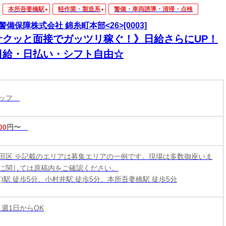
本所吾妻橋駅
軽作業・製造系
警備・車両誘導・清掃・点検
警備保障株式会社 錦糸町本部<26>[0003]
サクッと面接でガッツリ稼ぐ！》日給さらにUP！
日給・日払い・シフト自由☆
タッフ
00
円〜
田区 ※記載のエリアは募集エリアの一例です。現場は多数御座いま
に関しては原稿内をご確認ください。
京)駅 徒歩5分、小村井駅 徒歩5分、本所吾妻橋駅 徒歩5分
 週1日からOK