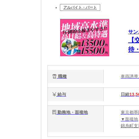
アルバイト・パート
サン
【
待
＆
職種
車両誘
給与
日給
13,5
勤務地・面接地
東京都墨
▼面接地
錦糸町支