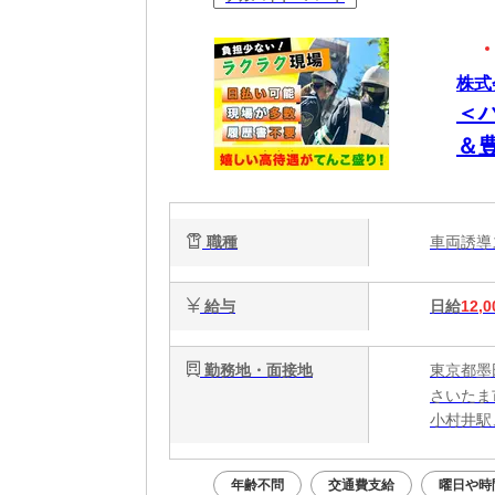
株式
＜
＆
職種
車両誘
給与
日給
12,0
勤務地・面接地
東京都墨
さいたま
小村井駅
年齢不問
交通費支給
曜日や時