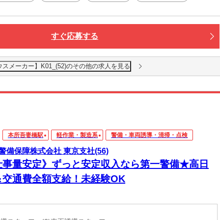
すぐ応募する
メーカー】K01_(52)のその他の求人を見る
本所吾妻橋駅
軽作業・製造系
警備・車両誘導・清掃・点検
警備保障株式会社 東京支社(56)
仕事量安定》ずっと安定収入なら第一警備★高日
＆交通費全額支給！未経験OK