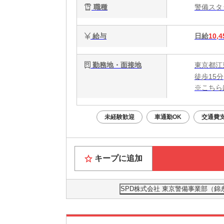
職種
警備ス
給与
日給
10,4
勤務地・面接地
東京都江
徒歩15分
※こちら
未経験歓迎
車通勤OK
交通費
キープに追加
SPD株式会社 東京警備事業部（錦