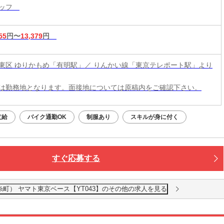
タッフ
55
円〜
13,379
円
東区 ゆりかもめ「有明駅」／ りんかい線「東京テレポート駅」より
は勤務地となります。面接地については原稿内をご確認下さい。
支給
バイク通勤OK
制服あり
スキルが身に付く
すぐ応募する
糸町） ヤマト東京ベース【YT043】のその他の求人を見る