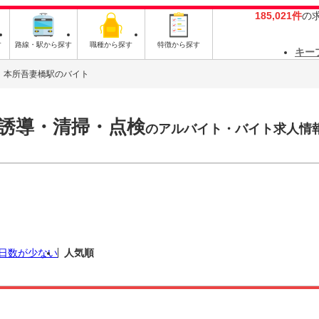
185,021件
の
す
路線・駅から探す
職種から探す
特徴から探す
キー
本所吾妻橋駅のバイト
誘導・清掃・点検
のアルバイト・バイト求人情
日数が少ない
人気順