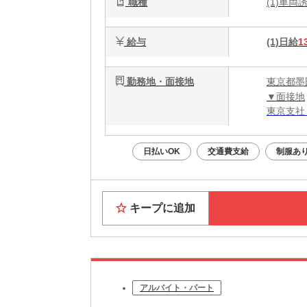
職種
(1)車
給与
(1)日給
1
勤務地・面接地
東京都墨
▼面接地
東京支社
日払いOK
交通費支給
制服あ
キープに追加
アルバイト・パート