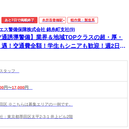
あと7日で掲載終了
本所吾妻橋駅
軽作業・製造系
エス警備保障株式会社 錦糸町支社(9)
交通誘導警備】業界＆地域TOPクラスの超・厚・
・遇！交通費全額！学生もシニアも歓迎！週2日～
日払い◎
導スタッフ
00
円〜
17,000
円
田区 ※こちらは募集エリアの一例です。
社：東京都墨田区太平2-3-1 井上ビル2階