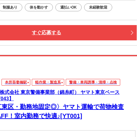
制服あり
体を動かす
週払いOK
未経験歓迎
すぐ応募する
本所吾妻橋駅
軽作業・製造系
警備・車両誘導・清掃・点検
D株式会社 東京警備事業部（錦糸町） ヤマト東京ベース
043】
江東区・勤務地固定◎〉ヤマト運輸で荷物検査
AFF！室内勤務で快適♪[YT001]