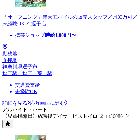
「オープニング」楽天モバイルの販売スタッフ／月33万可／
未経験OK／ 逗子店
携帯ショップ
時給
1,800
円〜
勤務地
面接地
神奈川県逗子市
逗子駅、逗子・葉山駅
交通費支給
未経験OK
詳細を見る
応募画面に進む
アルバイト・パート
【児童指導員】放課後デイサービストイロ 逗子(3608615)