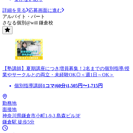
詳細を見る
応募画面に進む
アルバイト・パート
さなる個別@will 鎌倉校
【塾講師】夏期講座につき増員募集！2名までの個別指導/授
業やサークルとの両立・未経験OK◎＜週1日～OK＞
個別指導講師
1コマ(60分)
1,505
円〜
1,715
円
勤務地
面接地
神奈川県鎌倉市小町1-9-3 島森ビル3F
鎌倉駅 徒歩5分