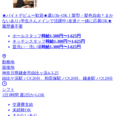
★バイトデビュー歓迎★週1/3h~OK！髪型・髪色自由＊まか
ないあり♪学生さんメインで活躍中♪友達と一緒に応募OK★
履歴書不要
ホールスタッフ
時給
1,300
円〜
1,625
円
キッチンスタッフ
時給
1,300
円〜
1,625
円
皿洗い・洗い場
時給
1,300
円〜
1,625
円
勤務地
面接地
神奈川県鎌倉市由比ヶ浜4-3-25
由比ケ浜駅 バス20分、和田塚駅 バス20分、鎌倉駅 バス20分
シフト
1日3時間 週2日からOK
交通費支給
未経験OK
まかないあり