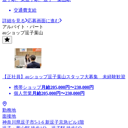
交通費支給
詳細を見る
応募画面に進む
アルバイト・パート
auショップ逗子葉山
【正社員】auショップ逗子葉山スタッフ大募集 未経験歓迎
携帯ショップ
月給
205,000
円〜
230,000
円
個人営業
月給
205,000
円〜
230,000
円
勤務地
面接地
神奈川県逗子市5-1-6 新逗子京急ビル1階