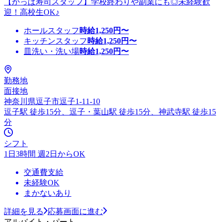
【かっぱ寿司スタッフ】学校終わりや副業にも◎未経験歓
迎！高校生OK♪
ホールスタッフ
時給
1,250
円〜
キッチンスタッフ
時給
1,250
円〜
皿洗い・洗い場
時給
1,250
円〜
勤務地
面接地
神奈川県逗子市逗子1-11-10
逗子駅 徒歩15分、逗子・葉山駅 徒歩15分、神武寺駅 徒歩15
分
シフト
1日3時間 週2日からOK
交通費支給
未経験OK
まかないあり
詳細を見る
応募画面に進む
アルバイト・パート