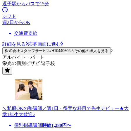
逗子駅からバスで15分
シフト
週2日からOK
交通費支給
詳細を見る
応募画面に進む
株式会社スタッフサービス/H10440602のその他の求人を見る
アルバイト・パート
栄光の個別ビザビ 逗子校
＼私服OKの塾講師／週1日・得意な科目で先生デビュー★大
学1年生大歓迎♪
個別指導講師
時給
1,280
円〜