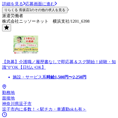
詳細を見る
応募画面に進む
りらくる 長坂店1のその他の求人を見る
派遣労働者
株式会社ニッソーネット 横浜支社/1201_6398
【急募】介護職／履歴書なしで即応募＆スグ開始！経験・知
識"0"OK【日払いOK】
施設・サービス系
時給
1,500
円〜
2,250
円
勤務地
面接地
神奈川県逗子市
逗子市内に多数！＜駅チカ・車通勤okも有＞