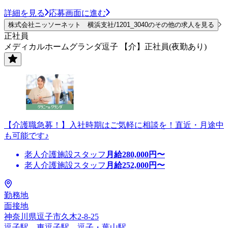
詳細を見る
応募画面に進む
株式会社ニッソーネット 横浜支社/1201_3040のその他の求人を見る
正社員
メディカルホームグランダ逗子 【介】正社員(夜勤あり)
【介護職急募！】入社時期はご気軽に相談を！直近・月途中
も可能です♪
老人介護施設スタッフ
月給
280,000
円〜
老人介護施設スタッフ
月給
252,000
円〜
勤務地
面接地
神奈川県逗子市久木2-8-25
逗子駅、東逗子駅、逗子・葉山駅