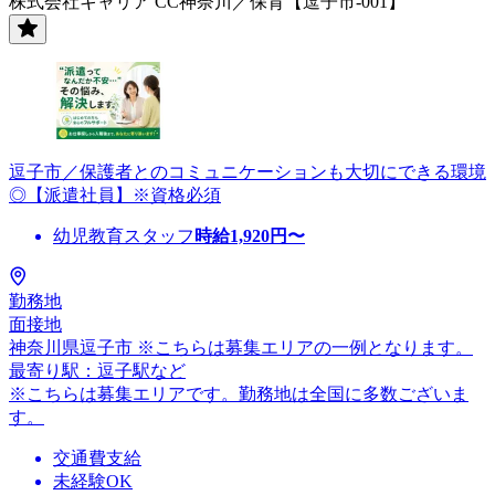
株式会社キャリア CC神奈川／保育【逗子市-001】
逗子市／保護者とのコミュニケーションも大切にできる環境
◎【派遣社員】※資格必須
幼児教育スタッフ
時給
1,920
円〜
勤務地
面接地
神奈川県逗子市 ※こちらは募集エリアの一例となります。
最寄り駅：逗子駅など
※こちらは募集エリアです。勤務地は全国に多数ございま
す。
交通費支給
未経験OK