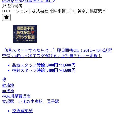
詳細を見る
応募画面に進む
派遣労働者
UTエージェント株式会社 南関東第二CU_神奈川県藤沢市
【8月スタートするなら今！】即日面接OK！20代～40代活躍
中◎＼日払いOKでスグ稼げる／正社員デビュー応援！
製造スタッフ
時給
1,400
円〜
1,600
円
梱包スタッフ
時給
1,400
円〜
1,600
円
勤務地
面接地
神奈川県藤沢市
立場駅、いずみ中央駅、逗子駅
交通費支給