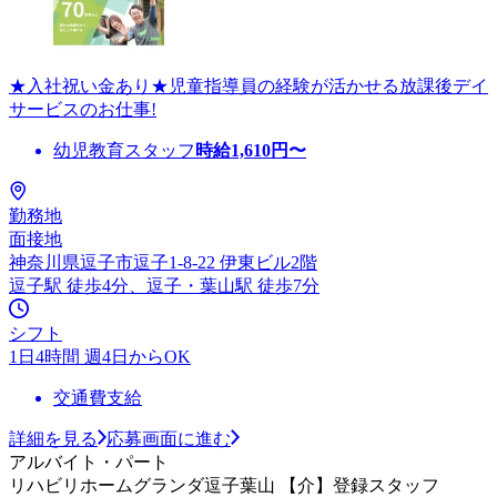
★入社祝い金あり★児童指導員の経験が活かせる放課後デイ
サービスのお仕事!
幼児教育スタッフ
時給
1,610
円〜
勤務地
面接地
神奈川県逗子市逗子1-8-22 伊東ビル2階
逗子駅 徒歩4分、逗子・葉山駅 徒歩7分
シフト
1日4時間 週4日からOK
交通費支給
詳細を見る
応募画面に進む
アルバイト・パート
リハビリホームグランダ逗子葉山 【介】登録スタッフ