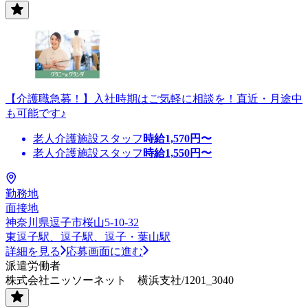
【介護職急募！】入社時期はご気軽に相談を！直近・月途中
も可能です♪
老人介護施設スタッフ
時給
1,570
円〜
老人介護施設スタッフ
時給
1,550
円〜
勤務地
面接地
神奈川県逗子市桜山5-10-32
東逗子駅、逗子駅、逗子・葉山駅
詳細を見る
応募画面に進む
派遣労働者
株式会社ニッソーネット 横浜支社/1201_3040