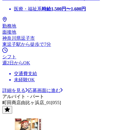
医療・福祉系
時給
1,500
円〜
1,600
円
勤務地
面接地
神奈川県逗子市
東逗子駅から徒歩で7分
シフト
週2日からOK
交通費支給
未経験OK
詳細を見る
応募画面に進む
アルバイト・パート
町田商店由比ヶ浜店_01[055]