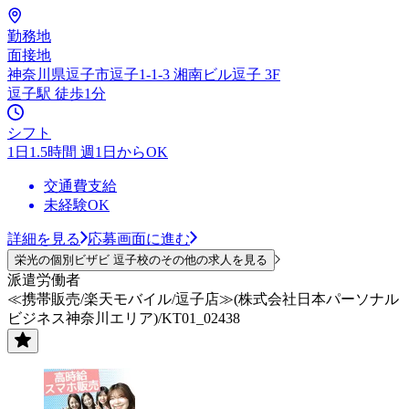
勤務地
面接地
神奈川県逗子市逗子1-1-3 湘南ビル逗子 3F
逗子駅 徒歩1分
シフト
1日1.5時間 週1日からOK
交通費支給
未経験OK
詳細を見る
応募画面に進む
栄光の個別ビザビ 逗子校のその他の求人を見る
派遣労働者
≪携帯販売/楽天モバイル/逗子店≫(株式会社日本パーソナル
ビジネス神奈川エリア)/KT01_02438