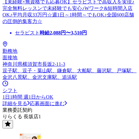
【未経験×無資格でも応募OK】セラピストで高収入を実現♪
完全無料レッスンで未経験でも安心♪Wワーク&短時間入店
OK♪平均月収33万円☆週1日～1時間～でもOK♪全国600店舗
の圧倒的集客力☆
セラピスト
時給
2,088
円〜
3,510
円
勤務地
面接地
神奈川県横須賀市長坂2-11-3
逗子駅、逗子・葉山駅、鎌倉駅、大船駅、藤沢駅、戸塚駅、
金沢八景駅、金沢文庫駅、追浜駅
シフト
1日1時間 週1日からOK
詳細を見る
応募画面に進む
業務委託契約
りらくる 長坂店1