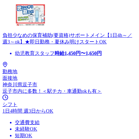
負担少なめの保育補助(要資格)サポートメイン【1日4h～／
週3～ok】★即日勤務・夏休み明けスタートOK
幼児教育スタッフ
時給
1,450
円〜
1,650
円
勤務地
面接地
神奈川県逗子市
逗子市内に多数！＜駅チカ・車通勤okも有＞
シフト
1日4時間 週3日からOK
交通費支給
未経験OK
短期OK