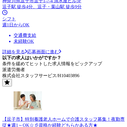
神奈川県逗子市逗子1-7-4 清水屋ビル3F
逗子駅 徒歩4分、逗子・葉山駅 徒歩9分
シフト
週1日からOK
交通費支給
未経験OK
詳細を見る
応募画面に進む
以下の求人はいかがですか？
条件を緩めてヒットした求人情報をピックアップ
派遣労働者
株式会社スタッフサービス/H10403896
【逗子市】特別養護老人ホームで介護スタッフ募集！夜勤専
従★週1～OK☆彡資格か経験どちらかある方★