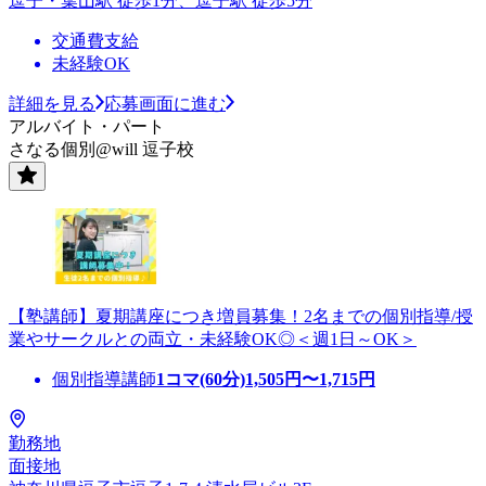
逗子・葉山駅 徒歩1分、逗子駅 徒歩5分
交通費支給
未経験OK
詳細を見る
応募画面に進む
アルバイト・パート
さなる個別@will 逗子校
【塾講師】夏期講座につき増員募集！2名までの個別指導/授
業やサークルとの両立・未経験OK◎＜週1日～OK＞
個別指導講師
1コマ(60分)
1,505
円〜
1,715
円
勤務地
面接地