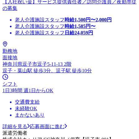
【入社祝い金】サービス提供責任者／訪問介護員／夜勤専従
の募集
老人介護施設スタッフ
時給
1,500
円〜
2,000
円
老人介護施設スタッフ
時給
1,585
円〜
老人介護施設スタッフ
日給
24,059
円
勤務地
面接地
神奈川県逗子市逗子5-11-13 2階
逗子・葉山駅 徒歩3分、逗子駅 徒歩10分
シフト
1日3時間 週1日からOK
交通費支給
未経験OK
まかないあり
詳細を見る
応募画面に進む
派遣労働者