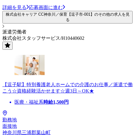
詳細を見る
応募画面に進む
株式会社キャリア CC神奈川／保育【逗子市-001】のその他の求人を見
る
派遣労働者
株式会社スタッフサービス/H10440602
【逗子駅】特別養護老人ホームでの介護のお仕事／派遣で働
こう☆資格経験活かせます☆週3日～OK★
医療・福祉系
時給
1,500
円
勤務地
面接地
神奈川県三浦郡葉山町