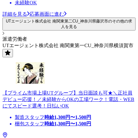
未経験OK
詳細を見る
応募画面に進む
UTエージェント株式会社 南関東第二CU_神奈川県藤沢市のその他の求
人を見る
派遣労働者
UTエージェント株式会社 南関東第一CU_神奈川県横須賀市
【プライム市場上場UTグループ】当日面談も可★＼正社員
デビュー応援！／未経験からOKの工場ワーク！電話・WEB
にてスピード選考！日払いOK
製造スタッフ
時給
1,300
円〜
1,500
円
梱包スタッフ
時給
1,300
円〜
1,500
円