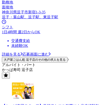
勤務地
面接地
神奈川県逗子市新宿1-3-35
逗子・葉山駅、逗子駅、東逗子駅
シフト
1日4時間 週2日からOK
交通費支給
未経験OK
詳細を見る
応募画面に進む
大戸屋ごはん処 逗子店のその他の求人を見る
アルバイト・パート
かっぱ寿司 逗子店