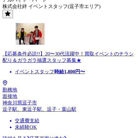
株式会社絆 イベントスタッフ(逗子市エリア)
【応募条件必読!!】20〜30代活躍中！買取イベントのチラシ
配り＆ガラガラ抽選スタッフ募集★
イベントスタッフ
時給
1,800
円〜
勤務地
面接地
神奈川県逗子市
逗子駅、東逗子駅、逗子・葉山駅
交通費支給
未経験OK