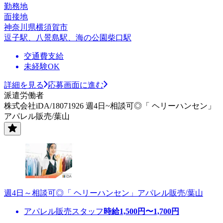
勤務地
面接地
神奈川県横須賀市
逗子駅、八景島駅、海の公園柴口駅
交通費支給
未経験OK
詳細を見る
応募画面に進む
派遣労働者
株式会社iDA/18071926 週4日~相談可◎「 ヘリーハンセン」
アパレル販売/葉山
週4日～相談可◎「 ヘリーハンセン」アパレル販売/葉山
アパレル販売スタッフ
時給
1,500
円〜
1,700
円