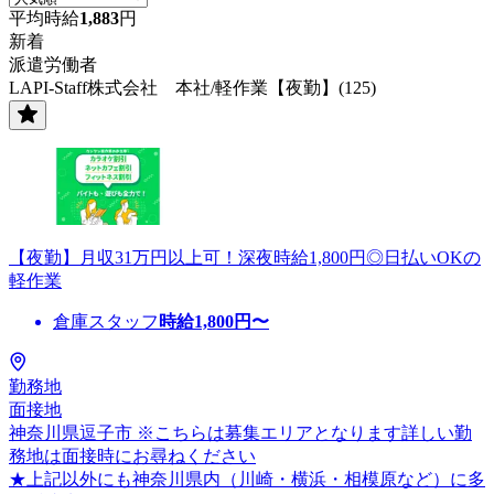
平均時給
1,883
円
新着
派遣労働者
LAPI-Staff株式会社 本社/軽作業【夜勤】(125)
【夜勤】月収31万円以上可！深夜時給1,800円◎日払いOKの
軽作業
倉庫スタッフ
時給
1,800
円〜
勤務地
面接地
神奈川県逗子市 ※こちらは募集エリアとなります詳しい勤
務地は面接時にお尋ねください
★上記以外にも神奈川県内（川崎・横浜・相模原など）に多