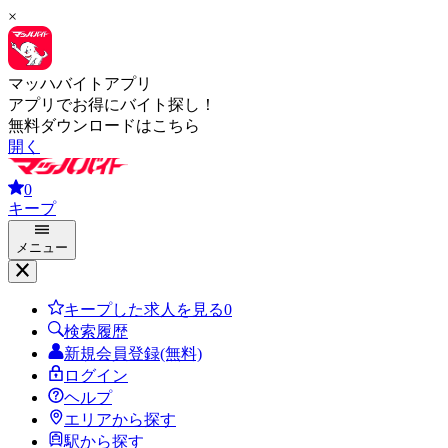
×
マッハバイトアプリ
アプリでお得にバイト探し！
無料ダウンロードはこちら
開く
0
キープ
メニュー
キープした求人を見る
0
検索履歴
新規会員登録(無料)
ログイン
ヘルプ
エリアから探す
駅から探す