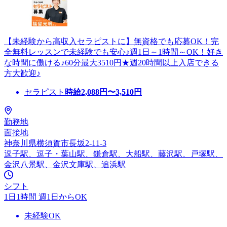
【未経験から高収入セラピストに】無資格でも応募OK！完
全無料レッスンで未経験でも安心♪週1日～1時間～OK！好き
な時間に働ける♪60分最大3510円★週20時間以上入店できる
方大歓迎♪
セラピスト
時給
2,088
円〜
3,510
円
勤務地
面接地
神奈川県横須賀市長坂2-11-3
逗子駅、逗子・葉山駅、鎌倉駅、大船駅、藤沢駅、戸塚駅、
金沢八景駅、金沢文庫駅、追浜駅
シフト
1日1時間 週1日からOK
未経験OK