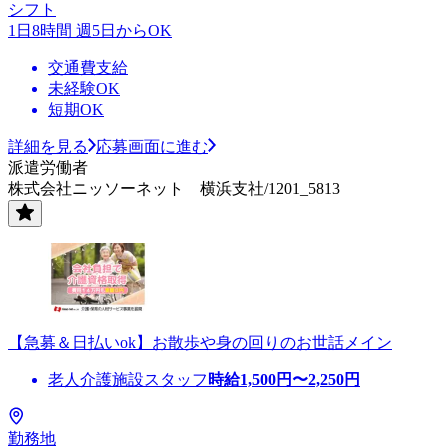
シフト
1日8時間 週5日からOK
交通費支給
未経験OK
短期OK
詳細を見る
応募画面に進む
派遣労働者
株式会社ニッソーネット 横浜支社/1201_5813
【急募＆日払いok】お散歩や身の回りのお世話メイン
老人介護施設スタッフ
時給
1,500
円〜
2,250
円
勤務地