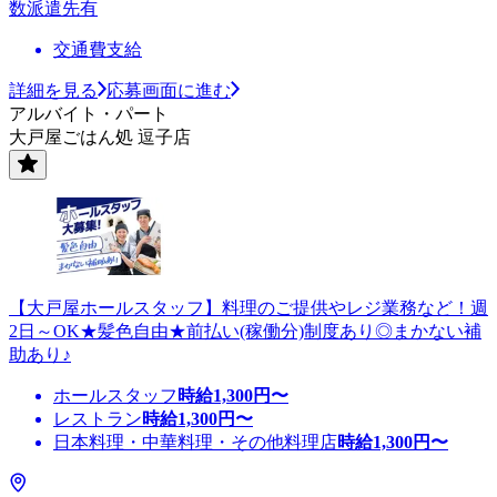
数派遣先有
交通費支給
詳細を見る
応募画面に進む
アルバイト・パート
大戸屋ごはん処 逗子店
【大戸屋ホールスタッフ】料理のご提供やレジ業務など！週
2日～OK★髪色自由★前払い(稼働分)制度あり◎まかない補
助あり♪
ホールスタッフ
時給
1,300
円〜
レストラン
時給
1,300
円〜
日本料理・中華料理・その他料理店
時給
1,300
円〜