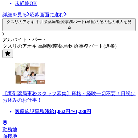
未経験OK
詳細を見る
応募画面に進む
クスリのアオキ 中川栄薬局/医療事務パート(早番)のその他の求人を見
る
アルバイト・パート
クスリのアオキ 高岡駅南薬局/医療事務パート(遅番)
【調剤薬局事務スタッフ募集】資格・経験一切不要！日祝は
お休みのお仕事！
医療施設事務
時給
1,062
円〜
1,280
円
勤務地
面接地