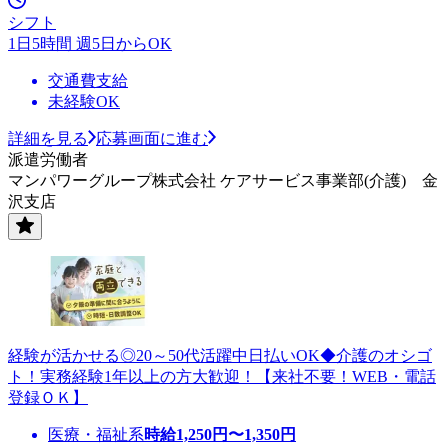
シフト
1日5時間 週5日からOK
交通費支給
未経験OK
詳細を見る
応募画面に進む
派遣労働者
マンパワーグループ株式会社 ケアサービス事業部(介護) 金
沢支店
経験が活かせる◎20～50代活躍中日払いOK◆介護のオシゴ
ト！実務経験1年以上の方大歓迎！【来社不要！WEB・電話
登録ＯＫ】
医療・福祉系
時給
1,250
円〜
1,350
円