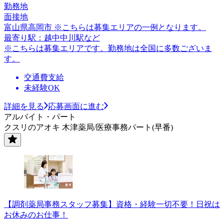
勤務地
面接地
富山県高岡市 ※こちらは募集エリアの一例となります。
最寄り駅：越中中川駅など
※こちらは募集エリアです。勤務地は全国に多数ございま
す。
交通費支給
未経験OK
詳細を見る
応募画面に進む
アルバイト・パート
クスリのアオキ 木津薬局/医療事務パート(早番)
【調剤薬局事務スタッフ募集】資格・経験一切不要！日祝は
お休みのお仕事！