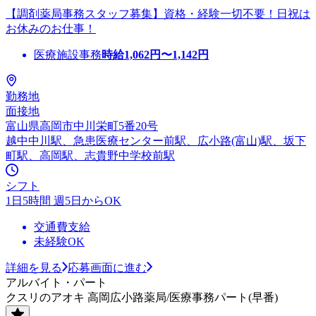
【調剤薬局事務スタッフ募集】資格・経験一切不要！日祝は
お休みのお仕事！
医療施設事務
時給
1,062
円〜
1,142
円
勤務地
面接地
富山県高岡市中川栄町5番20号
越中中川駅、急患医療センター前駅、広小路(富山)駅、坂下
町駅、高岡駅、志貴野中学校前駅
シフト
1日5時間 週5日からOK
交通費支給
未経験OK
詳細を見る
応募画面に進む
アルバイト・パート
クスリのアオキ 高岡広小路薬局/医療事務パート(早番)