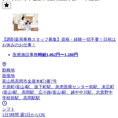
【調剤薬局事務スタッフ募集】資格・経験一切不要！日祝は
お休みのお仕事！
医療施設事務
時給
1,062
円〜
1,280
円
勤務地
面接地
富山県高岡市金屋本町3番7号
片原町(富山)駅、坂下町駅、急患医療センター前駅、末広町
(富山)駅、高岡駅、広小路(富山)駅、越中中川駅、志貴野中
学校前駅、高岡駅駅
シフト
1日5時間 週5日からOK