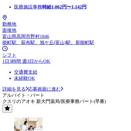
医療施設事務
時給
1,062
円〜
1,142
円
勤務地
面接地
富山県高岡市野村1846
能町駅、荻布駅、旭ケ丘(富山)駅、新能町駅
シフト
1日3時間 週3日からOK
交通費支給
未経験OK
詳細を見る
応募画面に進む
アルバイト・パート
クスリのアオキ 新大門薬局/医療事務パート(早番)