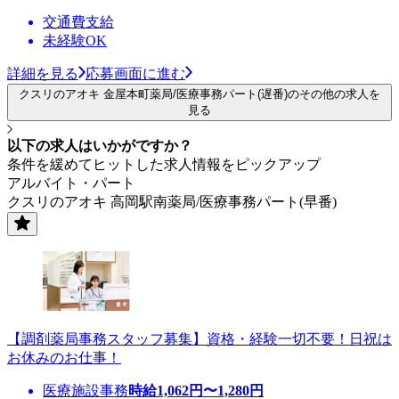
交通費支給
未経験OK
詳細を見る
応募画面に進む
クスリのアオキ 金屋本町薬局/医療事務パート(遅番)のその他の求人を
見る
以下の求人はいかがですか？
条件を緩めてヒットした求人情報をピックアップ
アルバイト・パート
クスリのアオキ 高岡駅南薬局/医療事務パート(早番)
【調剤薬局事務スタッフ募集】資格・経験一切不要！日祝は
お休みのお仕事！
医療施設事務
時給
1,062
円〜
1,280
円