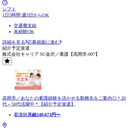
シフト
1日5時間 週5日からOK
交通費支給
未経験OK
詳細を見る
応募画面に進む
紹介予定派遣
株式会社キャリア SC金沢／看護【高岡市-007】
高岡市／あなたの看護経験を活かせる勤務先をご案内◎＊20
代～50代活躍中＊【紹介予定派遣】
看護師
月給
249,673
円〜