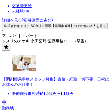
交通費支給
未経験OK
詳細を見る
応募画面に進む
株式会社キャリア SC金沢／看護【高岡市-001】のその他の求人を見る
アルバイト・パート
クスリのアオキ 京田薬局/医療事務パート(早番)
【調剤薬局事務スタッフ募集】資格・経験一切不要！日祝は
お休みのお仕事！
医療施設事務
時給
1,062
円〜
1,142
円
勤務地