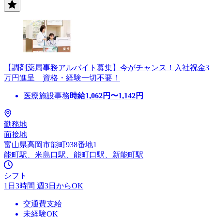
【調剤薬局事務アルバイト募集】今がチャンス！入社祝金3
万円進呈 資格・経験一切不要！
医療施設事務
時給
1,062
円〜
1,142
円
勤務地
面接地
富山県高岡市能町938番地1
能町駅、米島口駅、能町口駅、新能町駅
シフト
1日3時間 週3日からOK
交通費支給
未経験OK