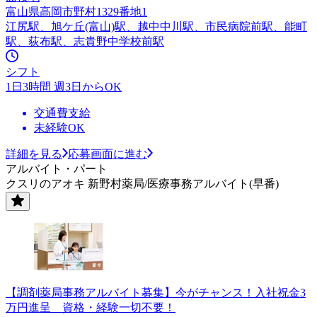
富山県高岡市野村1329番地1
江尻駅、旭ケ丘(富山)駅、越中中川駅、市民病院前駅、能町
駅、荻布駅、志貴野中学校前駅
シフト
1日3時間 週3日からOK
交通費支給
未経験OK
詳細を見る
応募画面に進む
アルバイト・パート
クスリのアオキ 新野村薬局/医療事務アルバイト(早番)
【調剤薬局事務アルバイト募集】今がチャンス！入社祝金3
万円進呈 資格・経験一切不要！