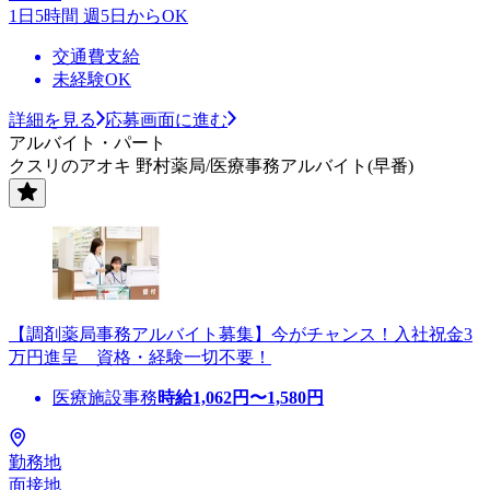
1日5時間 週5日からOK
交通費支給
未経験OK
詳細を見る
応募画面に進む
アルバイト・パート
クスリのアオキ 野村薬局/医療事務アルバイト(早番)
【調剤薬局事務アルバイト募集】今がチャンス！入社祝金3
万円進呈 資格・経験一切不要！
医療施設事務
時給
1,062
円〜
1,580
円
勤務地
面接地