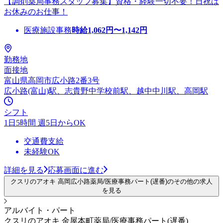
【調剤薬局事務スタッフ募集】資格・経験一切不要！日祝は
お休みのお仕事！
医療施設事務
時給
1,062
円〜
1,142
円
勤務地
面接地
富山県高岡市広小路2番3号
広小路(富山)駅、志貴野中学校前駅、越中中川駅、高岡駅
シフト
1日5時間 週5日からOK
交通費支給
未経験OK
詳細を見る
応募画面に進む
クスリのアオキ 高岡広小路薬局/医療事務パート(遅番)のその他の求人
を見る
アルバイト・パート
クスリのアオキ 金屋本町薬局/医療事務パート(遅番)