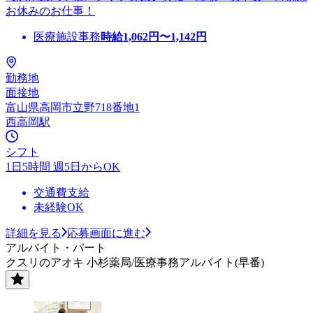
お休みのお仕事！
医療施設事務
時給
1,062
円〜
1,142
円
勤務地
面接地
富山県高岡市立野718番地1
西高岡駅
シフト
1日5時間 週5日からOK
交通費支給
未経験OK
詳細を見る
応募画面に進む
アルバイト・パート
クスリのアオキ 小杉薬局/医療事務アルバイト(早番)