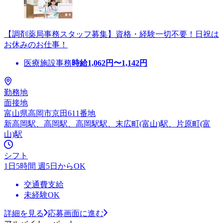
【調剤薬局事務スタッフ募集】資格・経験一切不要！日祝は
お休みのお仕事！
医療施設事務
時給
1,062
円〜
1,142
円
勤務地
面接地
富山県高岡市京田611番地
新高岡駅、高岡駅、高岡駅駅、末広町(富山)駅、片原町(富
山)駅
シフト
1日5時間 週5日からOK
交通費支給
未経験OK
詳細を見る
応募画面に進む