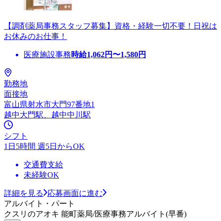
【調剤薬局事務スタッフ募集】資格・経験一切不要！日祝は
お休みのお仕事！
医療施設事務
時給
1,062
円〜
1,580
円
勤務地
面接地
富山県射水市大門97番地1
越中大門駅、越中中川駅
シフト
1日5時間 週5日からOK
交通費支給
未経験OK
詳細を見る
応募画面に進む
アルバイト・パート
クスリのアオキ 能町薬局/医療事務アルバイト(早番)