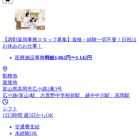
【調剤薬局事務スタッフ募集】資格・経験一切不要！日祝は
お休みのお仕事！
医療施設事務
時給
1,062
円〜
1,142
円
勤務地
面接地
富山県高岡市広小路2番3号
広小路(富山)駅、志貴野中学校前駅、越中中川駅、高岡駅
シフト
1日5時間 週5日からOK
交通費支給
未経験OK