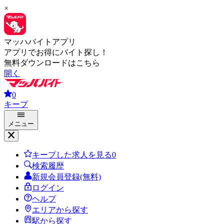
×
マッハバイトアプリ
アプリでお得にバイト探し！
無料ダウンロードはこちら
開く
0
キープ
メニュー
キープした求人を見る
0
検索履歴
新規会員登録(無料)
ログイン
ヘルプ
エリアから探す
駅から探す