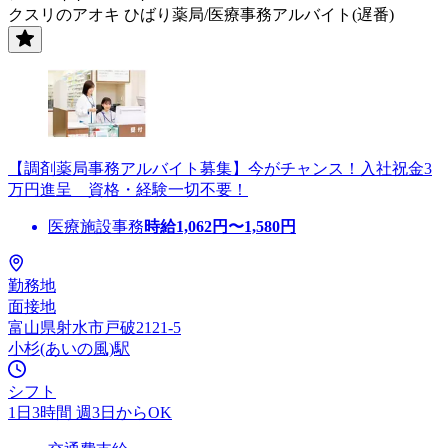
クスリのアオキ ひばり薬局/医療事務アルバイト(遅番)
【調剤薬局事務アルバイト募集】今がチャンス！入社祝金3
万円進呈 資格・経験一切不要！
医療施設事務
時給
1,062
円〜
1,580
円
勤務地
面接地
富山県射水市戸破2121-5
小杉(あいの風)駅
シフト
1日3時間 週3日からOK