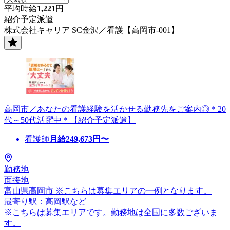
平均時給
1,221
円
紹介予定派遣
株式会社キャリア SC金沢／看護【高岡市-001】
高岡市／あなたの看護経験を活かせる勤務先をご案内◎＊20
代～50代活躍中＊【紹介予定派遣】
看護師
月給
249,673
円〜
勤務地
面接地
富山県高岡市 ※こちらは募集エリアの一例となります。
最寄り駅：高岡駅など
※こちらは募集エリアです。勤務地は全国に多数ございま
す。