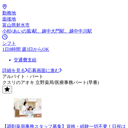
勤務地
面接地
富山県射水市
小杉(あいの風)駅、越中大門駅、越中中川駅
シフト
1日8時間 週3日からOK
交通費支給
詳細を見る
応募画面に進む
アルバイト・パート
クスリのアオキ 立野薬局/医療事務パート(早番)
【調剤薬局事務スタッフ募集】資格・経験一切不要！日祝は