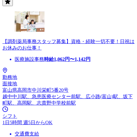
【調剤薬局事務スタッフ募集】資格・経験一切不要！日祝は
お休みのお仕事！
医療施設事務
時給
1,062
円〜
1,142
円
勤務地
面接地
富山県高岡市中川栄町5番20号
越中中川駅、急患医療センター前駅、広小路(富山)駅、坂下
町駅、高岡駅、志貴野中学校前駅
シフト
1日5時間 週5日からOK
交通費支給