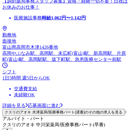
【調剤薬局事務スタッフ募集】資格・経験一切不要！日祝は
お休みのお仕事！
医療施設事務
時給
1,062
円〜
1,142
円
勤務地
面接地
富山県高岡市木津1426番地
高岡やぶなみ駅、高岡駅、末広町(富山)駅、新高岡駅、片原
町(富山)駅、高岡駅駅、坂下町駅、急患医療センター前駅
シフト
1日5時間 週5日からOK
交通費支給
未経験OK
詳細を見る
応募画面に進む
クスリのアオキ 木津薬局/医療事務パート(遅番)のその他の求人を見る
アルバイト・パート
クスリのアオキ 中川栄薬局/医療事務パート(早番)