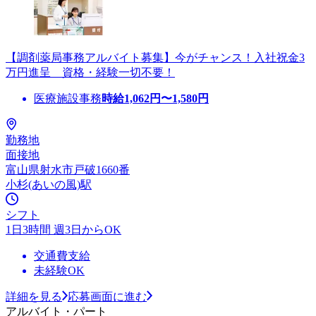
【調剤薬局事務アルバイト募集】今がチャンス！入社祝金3
万円進呈 資格・経験一切不要！
医療施設事務
時給
1,062
円〜
1,580
円
勤務地
面接地
富山県射水市戸破1660番
小杉(あいの風)駅
シフト
1日3時間 週3日からOK
交通費支給
未経験OK
詳細を見る
応募画面に進む
アルバイト・パート