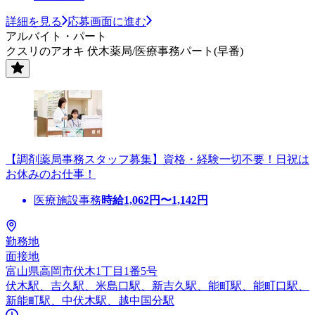
詳細を見る
応募画面に進む
アルバイト・パート
クスリのアオキ 伏木薬局/医療事務パート(早番)
【調剤薬局事務スタッフ募集】資格・経験一切不要！日祝は
お休みのお仕事！
医療施設事務
時給
1,062
円〜
1,142
円
勤務地
面接地
富山県高岡市伏木1丁目1番5号
伏木駅、吉久駅、米島口駅、新吉久駅、能町駅、能町口駅、
新能町駅、中伏木駅、越中国分駅