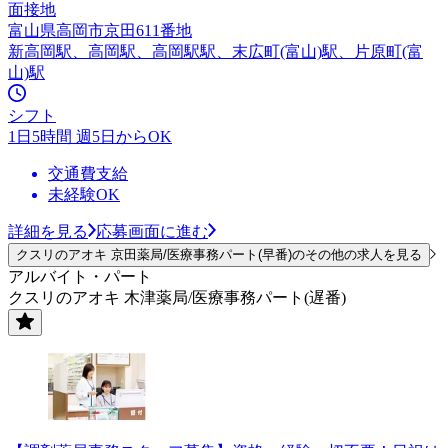
面接地
富山県高岡市京田611番地
新高岡駅、高岡駅、高岡駅駅、末広町(富山)駅、片原町(富
山)駅
シフト
1日5時間 週5日からOK
交通費支給
未経験OK
詳細を見る
応募画面に進む
クスリのアオキ 京田薬局/医療事務パート(早番)のその他の求人を見る
アルバイト・パート
クスリのアオキ 木津薬局/医療事務パート(遅番)