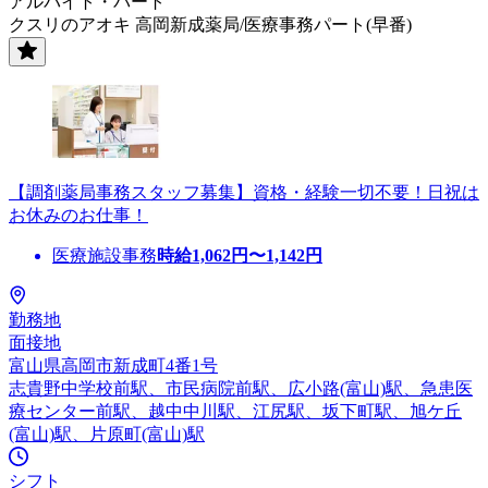
アルバイト・パート
クスリのアオキ 高岡新成薬局/医療事務パート(早番)
【調剤薬局事務スタッフ募集】資格・経験一切不要！日祝は
お休みのお仕事！
医療施設事務
時給
1,062
円〜
1,142
円
勤務地
面接地
富山県高岡市新成町4番1号
志貴野中学校前駅、市民病院前駅、広小路(富山)駅、急患医
療センター前駅、越中中川駅、江尻駅、坂下町駅、旭ケ丘
(富山)駅、片原町(富山)駅
シフト