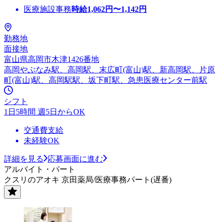
医療施設事務
時給
1,062
円〜
1,142
円
勤務地
面接地
富山県高岡市木津1426番地
高岡やぶなみ駅、高岡駅、末広町(富山)駅、新高岡駅、片原
町(富山)駅、高岡駅駅、坂下町駅、急患医療センター前駅
シフト
1日5時間 週5日からOK
交通費支給
未経験OK
詳細を見る
応募画面に進む
アルバイト・パート
クスリのアオキ 京田薬局/医療事務パート(遅番)