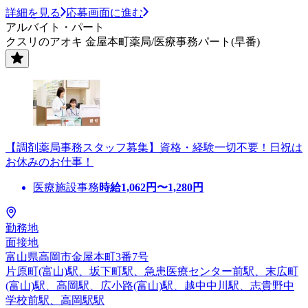
詳細を見る
応募画面に進む
アルバイト・パート
クスリのアオキ 金屋本町薬局/医療事務パート(早番)
【調剤薬局事務スタッフ募集】資格・経験一切不要！日祝は
お休みのお仕事！
医療施設事務
時給
1,062
円〜
1,280
円
勤務地
面接地
富山県高岡市金屋本町3番7号
片原町(富山)駅、坂下町駅、急患医療センター前駅、末広町
(富山)駅、高岡駅、広小路(富山)駅、越中中川駅、志貴野中
学校前駅、高岡駅駅