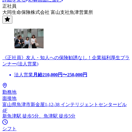
正社員
大同生命保険株式会社 富山支社魚津営業所
《正社員》友人・知人への保険勧誘なし！企業福利厚生プラ
ンナー(法人営業)
法人営業
月給
210,000
円〜
250,000
円
勤務地
面接地
富山県魚津市新金屋1-12-38 インテリジェントセンタービル
4F
新魚津駅 徒歩5分、魚津駅 徒歩5分
シフト