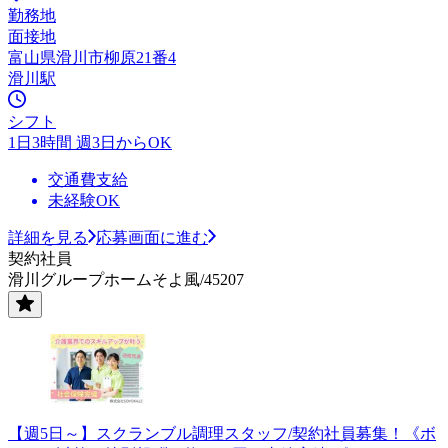
勤務地
面接地
富山県滑川市柳原21番4
滑川駅
シフト
1日3時間 週3日からOK
交通費支給
未経験OK
詳細を見る
応募画面に進む
契約社員
滑川グループホームそよ風/45207
【週5日～】スクランブル調理スタッフ/契約社員募集！《ボ