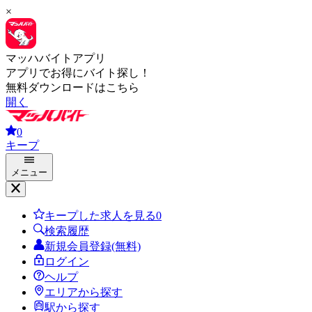
×
マッハバイトアプリ
アプリでお得にバイト探し！
無料ダウンロードはこちら
開く
0
キープ
メニュー
キープした求人を見る
0
検索履歴
新規会員登録(無料)
ログイン
ヘルプ
エリアから探す
駅から探す