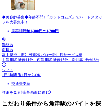
◆美容師募集◆年齢不問♪『カットコムズ』でパートスタッ
フを大募集中！
美容師
時給
1,300
円〜
1,700
円
勤務地
面接地
富山県滑川市沖田新26 バロー滑川店サービス棟
中滑川駅 徒歩11分、西滑川駅 徒歩15分、滑川駅 徒歩16分
シフト
1日3時間 週1日からOK
交通費支給
詳細を見る
応募画面に進む
こだわり条件から魚津駅のバイトを探