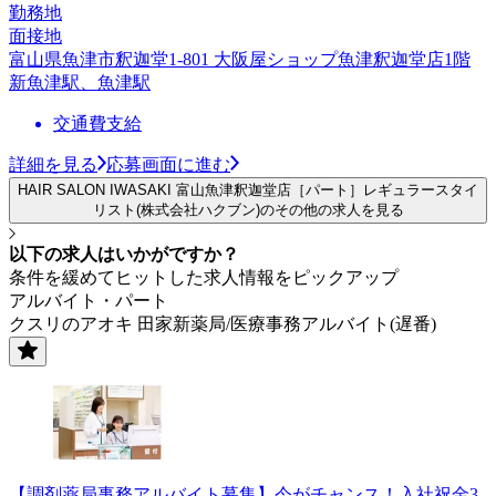
勤務地
面接地
富山県魚津市釈迦堂1-801 大阪屋ショップ魚津釈迦堂店1階
新魚津駅、魚津駅
交通費支給
詳細を見る
応募画面に進む
HAIR SALON IWASAKI 富山魚津釈迦堂店［パート］レギュラースタイ
リスト(株式会社ハクブン)のその他の求人を見る
以下の求人はいかがですか？
条件を緩めてヒットした求人情報をピックアップ
アルバイト・パート
クスリのアオキ 田家新薬局/医療事務アルバイト(遅番)
【調剤薬局事務アルバイト募集】今がチャンス！入社祝金3