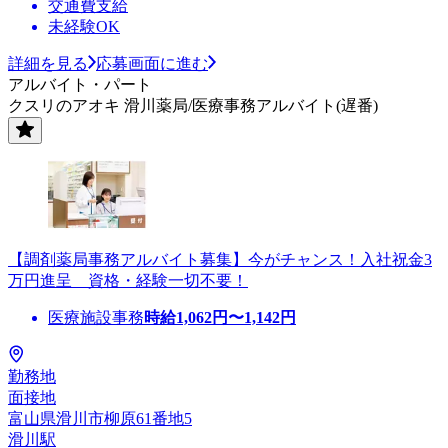
交通費支給
未経験OK
詳細を見る
応募画面に進む
アルバイト・パート
クスリのアオキ 滑川薬局/医療事務アルバイト(遅番)
【調剤薬局事務アルバイト募集】今がチャンス！入社祝金3
万円進呈 資格・経験一切不要！
医療施設事務
時給
1,062
円〜
1,142
円
勤務地
面接地
富山県滑川市柳原61番地5
滑川駅