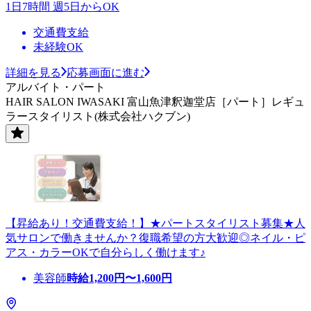
1日7時間 週5日からOK
交通費支給
未経験OK
詳細を見る
応募画面に進む
アルバイト・パート
HAIR SALON IWASAKI 富山魚津釈迦堂店［パート］レギュ
ラースタイリスト(株式会社ハクブン)
【昇給あり！交通費支給！】★パートスタイリスト募集★人
気サロンで働きませんか？復職希望の方大歓迎◎ネイル・ピ
アス・カラーOKで自分らしく働けます♪
美容師
時給
1,200
円〜
1,600
円