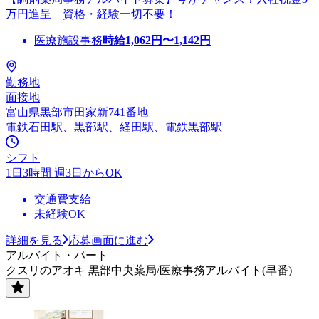
万円進呈 資格・経験一切不要！
医療施設事務
時給
1,062
円〜
1,142
円
勤務地
面接地
富山県黒部市田家新741番地
電鉄石田駅、黒部駅、経田駅、電鉄黒部駅
シフト
1日3時間 週3日からOK
交通費支給
未経験OK
詳細を見る
応募画面に進む
アルバイト・パート
クスリのアオキ 黒部中央薬局/医療事務アルバイト(早番)