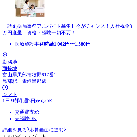
【調剤薬局事務アルバイト募集】今がチャンス！入社祝金3
万円進呈 資格・経験一切不要！
医療施設事務
時給
1,062
円〜
1,580
円
勤務地
面接地
富山県黒部市牧野817番1
黒部駅、電鉄黒部駅
シフト
1日3時間 週3日からOK
交通費支給
未経験OK
詳細を見る
応募画面に進む
アルバイト・パート