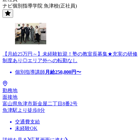
ナビ個別指導学院 魚津校(正社員)
【月給25万円～】未経験歓迎！塾の教室長募集★充実の研修
制度あり◎エリア外への転勤なし
個別指導講師
月給
250,000
円〜
勤務地
面接地
富山県魚津市新金屋二丁目8番2号
魚津駅より徒歩8分
交通費支給
未経験OK
詳細を見る
応募画面に進む