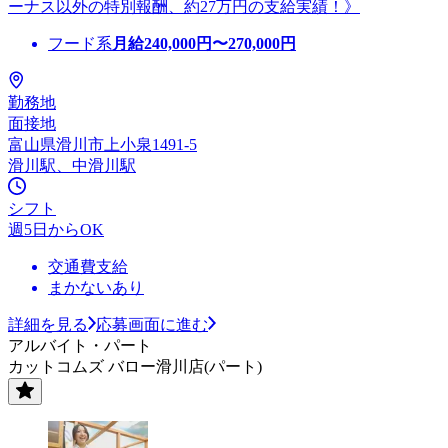
ーナス以外の特別報酬、約27万円の支給実績！》
フード系
月給
240,000
円〜
270,000
円
勤務地
面接地
富山県滑川市上小泉1491-5
滑川駅、中滑川駅
シフト
週5日からOK
交通費支給
まかないあり
詳細を見る
応募画面に進む
アルバイト・パート
カットコムズ バロー滑川店(パート)