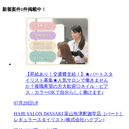
新着案件1件掲載中！
【昇給あり！交通費支給！】★パートスタ
イリスト募集★人気サロンで働きません
か？復職希望の方大歓迎◎ネイル・ピア
ス・カラーOKで自分らしく働けます♪
07月29日UP
HAIR SALON IWASAKI 富山魚津釈迦堂店［パート］
レギュラースタイリスト(株式会社ハクブン)