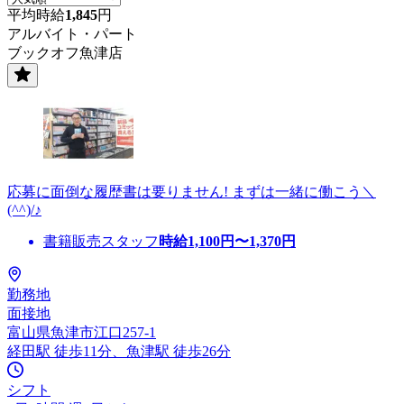
平均時給
1,845
円
アルバイト・パート
ブックオフ魚津店
応募に面倒な履歴書は要りません! まずは一緒に働こう＼
(^^)/♪
書籍販売スタッフ
時給
1,100
円〜
1,370
円
勤務地
面接地
富山県魚津市江口257-1
経田駅 徒歩11分、魚津駅 徒歩26分
シフト