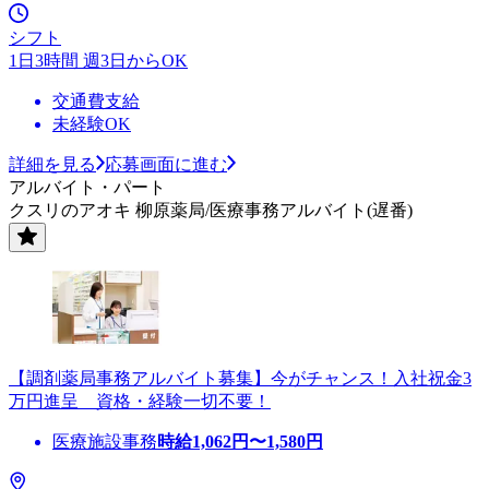
シフト
1日3時間 週3日からOK
交通費支給
未経験OK
詳細を見る
応募画面に進む
アルバイト・パート
クスリのアオキ 柳原薬局/医療事務アルバイト(遅番)
【調剤薬局事務アルバイト募集】今がチャンス！入社祝金3
万円進呈 資格・経験一切不要！
医療施設事務
時給
1,062
円〜
1,580
円