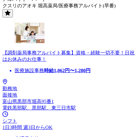
クスリのアオキ 堀高薬局/医療事務アルバイト(早番)
【調剤薬局事務アルバイト募集】資格・経験一切不要！日祝
はお休みのお仕事！
医療施設事務
時給
1,062
円〜
1,280
円
勤務地
面接地
富山県黒部市堀高95番1
電鉄黒部駅、黒部駅、東三日市駅
シフト
1日3時間 週3日からOK