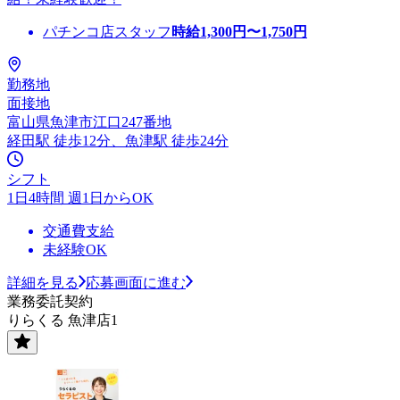
パチンコ店スタッフ
時給
1,300
円〜
1,750
円
勤務地
面接地
富山県魚津市江口247番地
経田駅 徒歩12分、魚津駅 徒歩24分
シフト
1日4時間 週1日からOK
交通費支給
未経験OK
詳細を見る
応募画面に進む
業務委託契約
りらくる 魚津店1