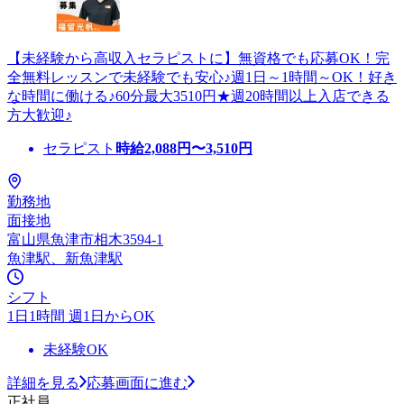
【未経験から高収入セラピストに】無資格でも応募OK！完
全無料レッスンで未経験でも安心♪週1日～1時間～OK！好き
な時間に働ける♪60分最大3510円★週20時間以上入店できる
方大歓迎♪
セラピスト
時給
2,088
円〜
3,510
円
勤務地
面接地
富山県魚津市相木3594-1
魚津駅、新魚津駅
シフト
1日1時間 週1日からOK
未経験OK
詳細を見る
応募画面に進む
正社員