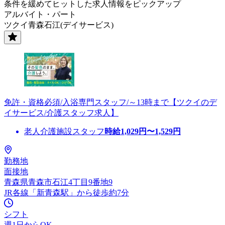
条件を緩めてヒットした求人情報をピックアップ
アルバイト・パート
ツクイ青森石江(デイサービス)
免許・資格必須/入浴専門スタッフ/～13時まで【ツクイのデ
イサービス/介護スタッフ求人】
老人介護施設スタッフ
時給
1,029
円〜
1,529
円
勤務地
面接地
青森県青森市石江4丁目9番地9
JR各線「新青森駅」から徒歩約7分
シフト
週1日からOK