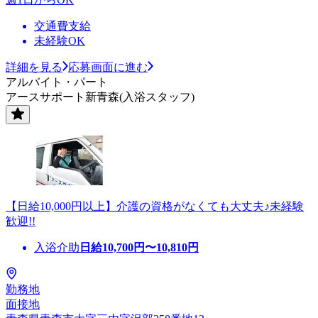
交通費支給
未経験OK
詳細を見る
応募画面に進む
アルバイト・パート
アースサポート新青森(入浴スタッフ)
【日給10,000円以上】介護の資格がなくても大丈夫♪未経験
歓迎!!
入浴介助
日給
10,700
円〜
10,810
円
勤務地
面接地