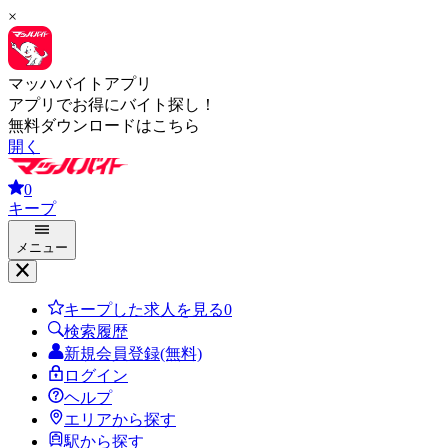
×
マッハバイトアプリ
アプリでお得にバイト探し！
無料ダウンロードはこちら
開く
0
キープ
メニュー
キープした求人を見る
0
検索履歴
新規会員登録(無料)
ログイン
ヘルプ
エリアから探す
駅から探す