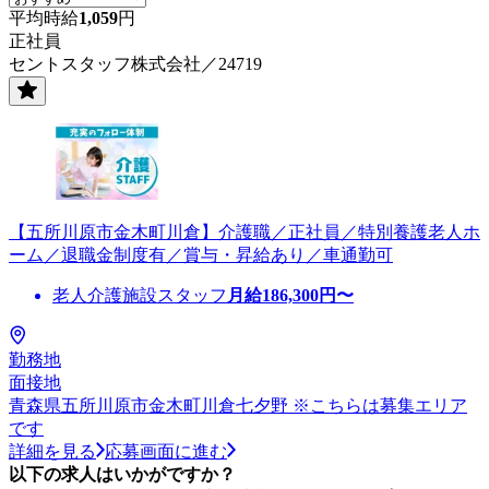
平均時給
1,059
円
正社員
セントスタッフ株式会社／24719
【五所川原市金木町川倉】介護職／正社員／特別養護老人ホ
ーム／退職金制度有／賞与・昇給あり／車通勤可
老人介護施設スタッフ
月給
186,300
円〜
勤務地
面接地
青森県五所川原市金木町川倉七夕野 ※こちらは募集エリア
です
詳細を見る
応募画面に進む
以下の求人はいかがですか？