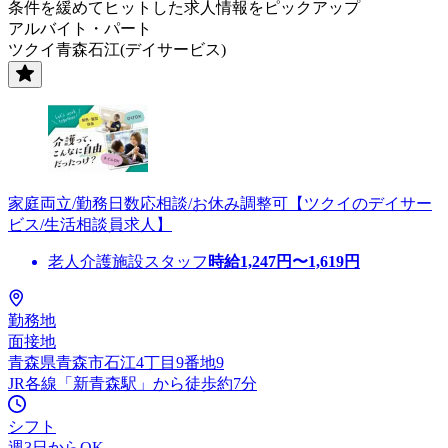
条件を緩めてヒットした求人情報をピックアップ
アルバイト・パート
ツクイ青森石江(デイサービス)
家庭両立/勤務日数応相談/お休み調整可【ツクイのデイサー
ビス/生活相談員求人】
老人介護施設スタッフ
時給
1,247
円〜
1,619
円
勤務地
面接地
青森県青森市石江4丁目9番地9
JR各線「新青森駅」から徒歩約7分
シフト
週3日からOK