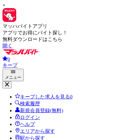
×
マッハバイトアプリ
アプリでお得にバイト探し！
無料ダウンロードはこちら
開く
0
キープ
メニュー
キープした求人を見る
0
検索履歴
新規会員登録(無料)
ログイン
ヘルプ
エリアから探す
駅から探す