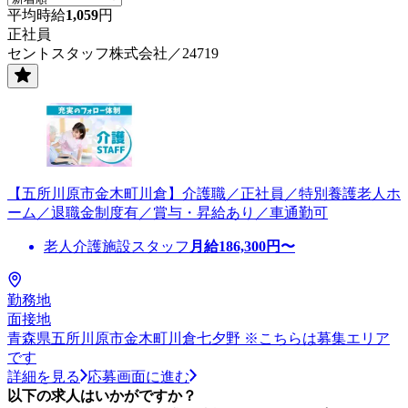
平均時給
1,059
円
正社員
セントスタッフ株式会社／24719
【五所川原市金木町川倉】介護職／正社員／特別養護老人ホ
ーム／退職金制度有／賞与・昇給あり／車通勤可
老人介護施設スタッフ
月給
186,300
円〜
勤務地
面接地
青森県五所川原市金木町川倉七夕野 ※こちらは募集エリア
です
詳細を見る
応募画面に進む
以下の求人はいかがですか？