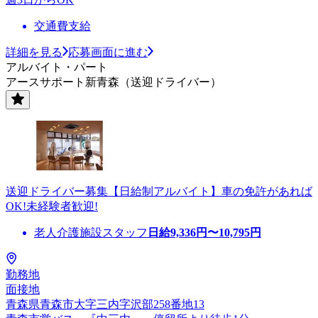
交通費支給
詳細を見る
応募画面に進む
アルバイト・パート
アースサポート新青森（送迎ドライバー）
送迎ドライバー募集【日給制アルバイト】車の免許があれば
OK!未経験者歓迎!
老人介護施設スタッフ
日給
9,336
円〜
10,795
円
勤務地
面接地
青森県青森市大字三内字沢部258番地13