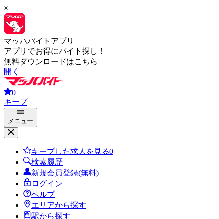
×
マッハバイトアプリ
アプリでお得にバイト探し！
無料ダウンロードはこちら
開く
0
キープ
メニュー
キープした求人を見る
0
検索履歴
新規会員登録(無料)
ログイン
ヘルプ
エリアから探す
駅から探す