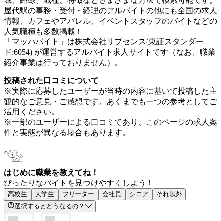
域、路線、職種、特徴などさまざまな方法で検索可能です。
屋代駅の事務・受付・経理のアルバイトの他にも全国の求人
情報、カフェやアパレル、イベントスタッフのバイトなどの
人気職種も多数掲載！
「マッハバイト」は株式会社リブセンス(東証スタンダー
ド:6054) が運営するアルバイト求人サイトです（なお、職業
紹介事業は行っておりません）。
投稿された口コミについて
※実際に応募したユーザーが当時の内容に基いて投稿した主
観的なご意見・ご感想です。あくまでも一つの参考としてご
活用ください。
※一部のユーザーによる口コミであり、このページの求人案
件と実態が異なる場合もあります。
はじめに職業を教えてね！
ぴったりなバイトを見つけやすくしよう！
高校生
大学生
フリーター
会社員
シニア
それ以外
選択するとどうなるの？