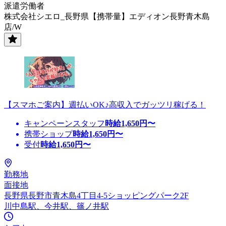
派遣労働者
株式会社シエロ_長野県【携帯量】エディオン長野青木島
店/W
【スマホご案内】週払いOK♪高収入でガッツリ稼げる！
キャンペーンスタッフ
時給
1,650
円〜
携帯ショップ
時給
1,650
円〜
受付
時給
1,650
円〜
勤務地
面接地
長野県長野市青木島4丁目4-5ショッピングパーク2F
川中島駅、今井駅、篠ノ井駅