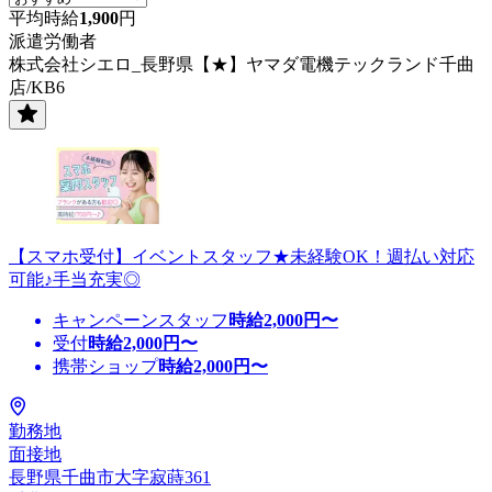
平均時給
1,900
円
派遣労働者
株式会社シエロ_長野県【★】ヤマダ電機テックランド千曲
店/KB6
【スマホ受付】イベントスタッフ★未経験OK！週払い対応
可能♪手当充実◎
キャンペーンスタッフ
時給
2,000
円〜
受付
時給
2,000
円〜
携帯ショップ
時給
2,000
円〜
勤務地
面接地
長野県千曲市大字寂蒔361