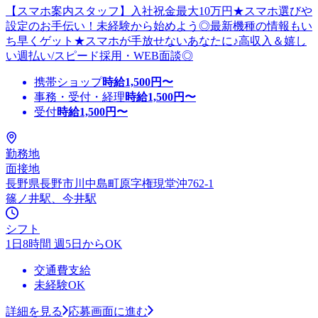
【スマホ案内スタッフ】入社祝金最大10万円★スマホ選びや
設定のお手伝い！未経験から始めよう◎最新機種の情報もい
ち早くゲット★スマホが手放せないあなたに♪高収入＆嬉し
い週払い/スピード採用・WEB面談◎
携帯ショップ
時給
1,500
円〜
事務・受付・経理
時給
1,500
円〜
受付
時給
1,500
円〜
勤務地
面接地
長野県長野市川中島町原字権現堂沖762-1
篠ノ井駅、今井駅
シフト
1日8時間 週5日からOK
交通費支給
未経験OK
詳細を見る
応募画面に進む