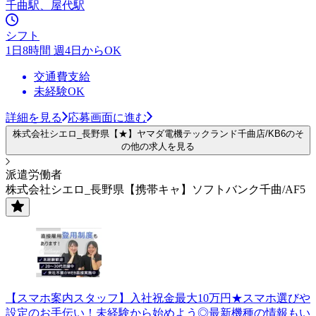
千曲駅、屋代駅
シフト
1日8時間 週4日からOK
交通費支給
未経験OK
詳細を見る
応募画面に進む
株式会社シエロ_長野県【★】ヤマダ電機テックランド千曲店/KB6のそ
の他の求人を見る
派遣労働者
株式会社シエロ_長野県【携帯キャ】ソフトバンク千曲/AF5
【スマホ案内スタッフ】入社祝金最大10万円★スマホ選びや
設定のお手伝い！未経験から始めよう◎最新機種の情報もい