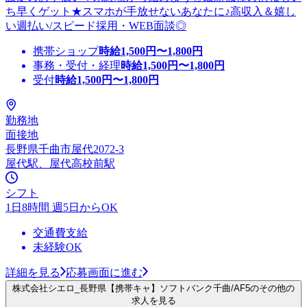
ち早くゲット★スマホが手放せないあなたに♪高収入＆嬉し
い週払い/スピード採用・WEB面談◎
携帯ショップ
時給
1,500
円〜
1,800
円
事務・受付・経理
時給
1,500
円〜
1,800
円
受付
時給
1,500
円〜
1,800
円
勤務地
面接地
長野県千曲市屋代2072-3
屋代駅、屋代高校前駅
シフト
1日8時間 週5日からOK
交通費支給
未経験OK
詳細を見る
応募画面に進む
株式会社シエロ_長野県【携帯キャ】ソフトバンク千曲/AF5のその他の
求人を見る