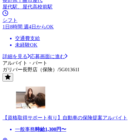
長野県千曲市屋代
屋代駅、屋代高校前駅
シフト
1日8時間 週4日からOK
交通費支給
未経験OK
詳細を見る
応募画面に進む
アルバイト・パート
ガリバー長野店（保険）/5G01361I
【資格取得サポート有り】自動車の保険提案アルバイト
一般事務
時給
1,300
円〜