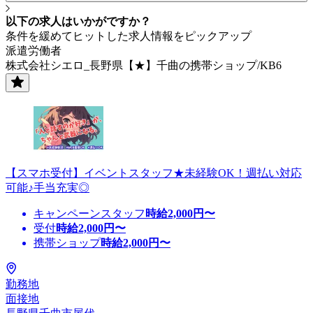
以下の求人はいかがですか？
条件を緩めてヒットした求人情報をピックアップ
派遣労働者
株式会社シエロ_長野県【★】千曲の携帯ショップ/KB6
【スマホ受付】イベントスタッフ★未経験OK！週払い対応
可能♪手当充実◎
キャンペーンスタッフ
時給
2,000
円〜
受付
時給
2,000
円〜
携帯ショップ
時給
2,000
円〜
勤務地
面接地