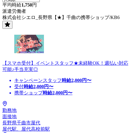
平均時給
1,750
円
派遣労働者
株式会社シエロ_長野県【★】千曲の携帯ショップ/KB6
【スマホ受付】イベントスタッフ★未経験OK！週払い対応
可能♪手当充実◎
キャンペーンスタッフ
時給
2,000
円〜
受付
時給
2,000
円〜
携帯ショップ
時給
2,000
円〜
勤務地
面接地
長野県千曲市屋代
屋代駅、屋代高校前駅