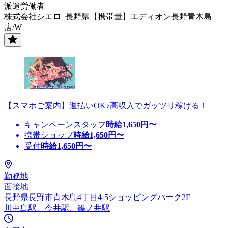
派遣労働者
株式会社シエロ_長野県【携帯量】エディオン長野青木島
店/W
【スマホご案内】週払いOK♪高収入でガッツリ稼げる！
キャンペーンスタッフ
時給
1,650
円〜
携帯ショップ
時給
1,650
円〜
受付
時給
1,650
円〜
勤務地
面接地
長野県長野市青木島4丁目4-5ショッピングパーク2F
川中島駅、今井駅、篠ノ井駅