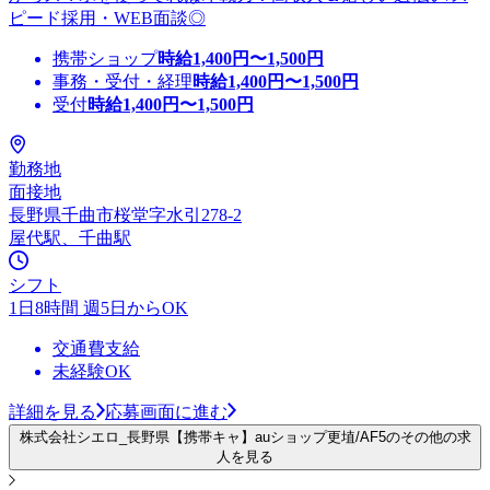
ピード採用・WEB面談◎
携帯ショップ
時給
1,400
円〜
1,500
円
事務・受付・経理
時給
1,400
円〜
1,500
円
受付
時給
1,400
円〜
1,500
円
勤務地
面接地
長野県千曲市桜堂字水引278-2
屋代駅、千曲駅
シフト
1日8時間 週5日からOK
交通費支給
未経験OK
詳細を見る
応募画面に進む
株式会社シエロ_長野県【携帯キャ】auショップ更埴/AF5のその他の求
人を見る