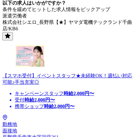
以下の求人はいかがですか？
条件を緩めてヒットした求人情報をピックアップ
派遣労働者
株式会社シエロ_長野県【★】ヤマダ電機テックランド千曲
店/KB6
【スマホ受付】イベントスタッフ★未経験OK！週払い対応
可能♪手当充実◎
キャンペーンスタッフ
時給
2,000
円〜
受付
時給
2,000
円〜
携帯ショップ
時給
2,000
円〜
勤務地
面接地