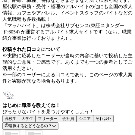
域、路線、職種、特徴などさまざまな方法で検索可能です。
屋代駅の事務・受付・経理のアルバイトの他にも全国の求人
情報、カフェやアパレル、イベントスタッフのバイトなどの
人気職種も多数掲載！
「マッハバイト」は株式会社リブセンス(東証スタンダー
ド:6054) が運営するアルバイト求人サイトです（なお、職業
紹介事業は行っておりません）。
投稿された口コミについて
※実際に応募したユーザーが当時の内容に基いて投稿した主
観的なご意見・ご感想です。あくまでも一つの参考としてご
活用ください。
※一部のユーザーによる口コミであり、このページの求人案
件と実態が異なる場合もあります。
はじめに職業を教えてね！
ぴったりなバイトを見つけやすくしよう！
高校生
大学生
フリーター
会社員
シニア
それ以外
選択するとどうなるの？