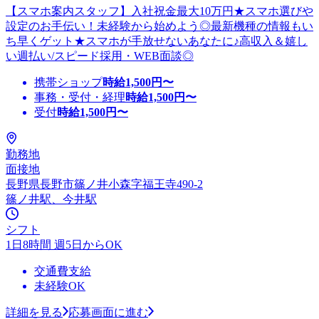
【スマホ案内スタッフ】入社祝金最大10万円★スマホ選びや
設定のお手伝い！未経験から始めよう◎最新機種の情報もい
ち早くゲット★スマホが手放せないあなたに♪高収入＆嬉し
い週払い/スピード採用・WEB面談◎
携帯ショップ
時給
1,500
円〜
事務・受付・経理
時給
1,500
円〜
受付
時給
1,500
円〜
勤務地
面接地
長野県長野市篠ノ井小森字福王寺490-2
篠ノ井駅、今井駅
シフト
1日8時間 週5日からOK
交通費支給
未経験OK
詳細を見る
応募画面に進む