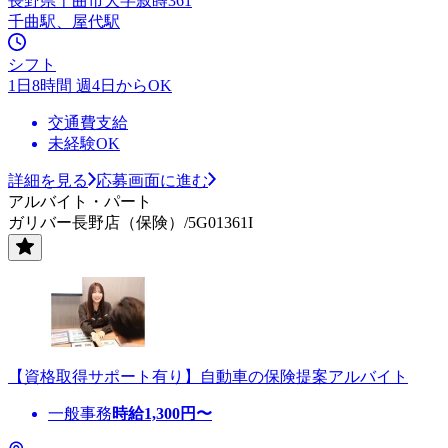
長野県千曲市大字寂蒔361
千曲駅、屋代駅
シフト
1日8時間 週4日からOK
交通費支給
未経験OK
詳細を見る
応募画面に進む
アルバイト・パート
ガリバー長野店（保険）/5G01361I
【資格取得サポート有り】自動車の保険提案アルバイト
一般事務
時給
1,300
円〜