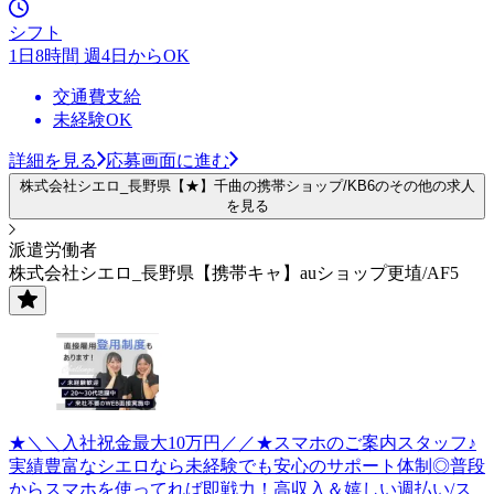
シフト
1日8時間 週4日からOK
交通費支給
未経験OK
詳細を見る
応募画面に進む
株式会社シエロ_長野県【★】千曲の携帯ショップ/KB6のその他の求人
を見る
派遣労働者
株式会社シエロ_長野県【携帯キャ】auショップ更埴/AF5
★＼＼入社祝金最大10万円／／★スマホのご案内スタッフ♪
実績豊富なシエロなら未経験でも安心のサポート体制◎普段
からスマホを使ってれば即戦力！高収入＆嬉しい週払い/ス