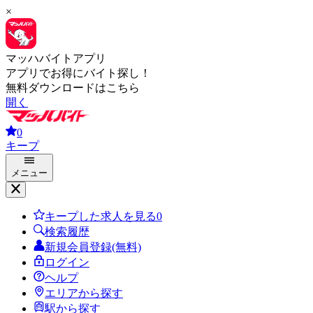
×
マッハバイトアプリ
アプリでお得にバイト探し！
無料ダウンロードはこちら
開く
0
キープ
メニュー
キープした求人を見る
0
検索履歴
新規会員登録(無料)
ログイン
ヘルプ
エリアから探す
駅から探す