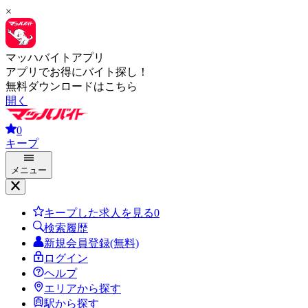
×
マッハバイトアプリ
アプリでお得にバイト探し！
無料ダウンロードはこちら
開く
0
キープ
メニュー
キープした求人を見る
0
検索履歴
新規会員登録(無料)
ログイン
ヘルプ
エリアから探す
駅から探す