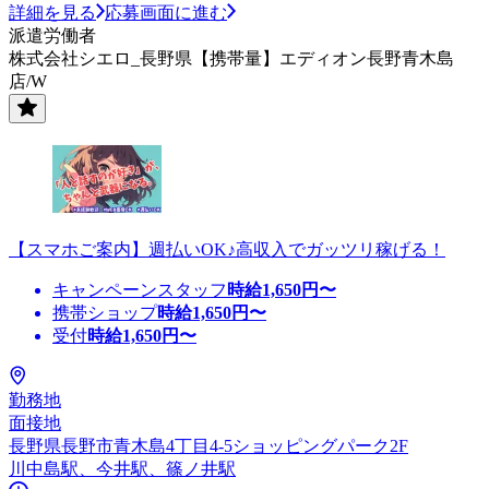
詳細を見る
応募画面に進む
派遣労働者
株式会社シエロ_長野県【携帯量】エディオン長野青木島
店/W
【スマホご案内】週払いOK♪高収入でガッツリ稼げる！
キャンペーンスタッフ
時給
1,650
円〜
携帯ショップ
時給
1,650
円〜
受付
時給
1,650
円〜
勤務地
面接地
長野県長野市青木島4丁目4-5ショッピングパーク2F
川中島駅、今井駅、篠ノ井駅