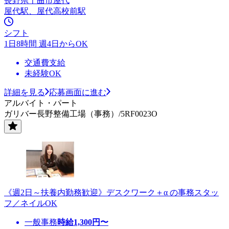
長野県千曲市屋代
屋代駅、屋代高校前駅
シフト
1日8時間 週4日からOK
交通費支給
未経験OK
詳細を見る
応募画面に進む
アルバイト・パート
ガリバー長野整備工場（事務）/5RF0023O
《週2日～扶養内勤務歓迎》デスクワーク＋α の事務スタッ
フ／ネイルOK
一般事務
時給
1,300
円〜