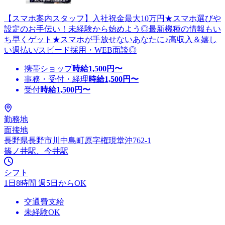
【スマホ案内スタッフ】入社祝金最大10万円★スマホ選びや
設定のお手伝い！未経験から始めよう◎最新機種の情報もい
ち早くゲット★スマホが手放せないあなたに♪高収入＆嬉し
い週払い/スピード採用・WEB面談◎
携帯ショップ
時給
1,500
円〜
事務・受付・経理
時給
1,500
円〜
受付
時給
1,500
円〜
勤務地
面接地
長野県長野市川中島町原字権現堂沖762-1
篠ノ井駅、今井駅
シフト
1日8時間 週5日からOK
交通費支給
未経験OK