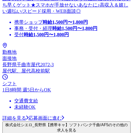
ち早くゲット★スマホが手放せないあなたに♪高収入＆嬉し
い週払い/スピード採用・WEB面談◎
携帯ショップ
時給
1,500
円〜
1,800
円
事務・受付・経理
時給
1,500
円〜
1,800
円
受付
時給
1,500
円〜
1,800
円
勤務地
面接地
長野県千曲市屋代2072-3
屋代駅、屋代高校前駅
シフト
1日8時間 週5日からOK
交通費支給
未経験OK
詳細を見る
応募画面に進む
株式会社シエロ_長野県【携帯キャ】ソフトバンク千曲/AF5のその他の
求人を見る