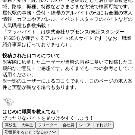
事務・受付・経理のアルバイトを始めとしたお仕事情報を地
域、路線、職種、特徴などさまざまな方法で検索可能です。
屋代駅の事務・受付・経理のアルバイトの他にも全国の求人
情報、カフェやアパレル、イベントスタッフのバイトなどの
人気職種も多数掲載！
「マッハバイト」は株式会社リブセンス(東証スタンダー
ド:6054) が運営するアルバイト求人サイトです（なお、職業
紹介事業は行っておりません）。
投稿された口コミについて
※実際に応募したユーザーが当時の内容に基いて投稿した主
観的なご意見・ご感想です。あくまでも一つの参考としてご
活用ください。
※一部のユーザーによる口コミであり、このページの求人案
件と実態が異なる場合もあります。
はじめに職業を教えてね！
ぴったりなバイトを見つけやすくしよう！
高校生
大学生
フリーター
会社員
シニア
それ以外
選択するとどうなるの？