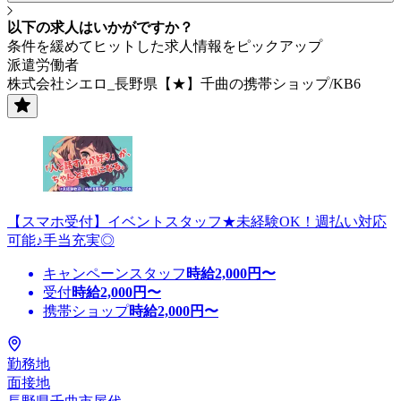
以下の求人はいかがですか？
条件を緩めてヒットした求人情報をピックアップ
派遣労働者
株式会社シエロ_長野県【★】千曲の携帯ショップ/KB6
【スマホ受付】イベントスタッフ★未経験OK！週払い対応
可能♪手当充実◎
キャンペーンスタッフ
時給
2,000
円〜
受付
時給
2,000
円〜
携帯ショップ
時給
2,000
円〜
勤務地
面接地