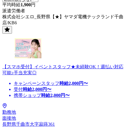
平均時給
1,900
円
派遣労働者
株式会社シエロ_長野県【★】ヤマダ電機テックランド千曲
店/KB6
【スマホ受付】イベントスタッフ★未経験OK！週払い対応
可能♪手当充実◎
キャンペーンスタッフ
時給
2,000
円〜
受付
時給
2,000
円〜
携帯ショップ
時給
2,000
円〜
勤務地
面接地
長野県千曲市大字寂蒔361