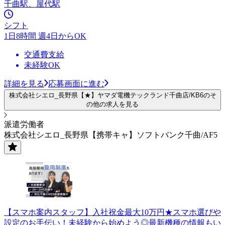
千曲駅、屋代駅
シフト
1日8時間 週4日からOK
交通費支給
未経験OK
詳細を見る
応募画面に進む
株式会社シエロ_長野県【★】ヤマダ電機テックランド千曲店/KB6のそ
の他の求人を見る
派遣労働者
株式会社シエロ_長野県【携帯キャ】ソフトバンク千曲/AF5
【スマホ案内スタッフ】入社祝金最大10万円★スマホ選びや
設定のお手伝い！未経験から始めよう◎最新機種の情報もい