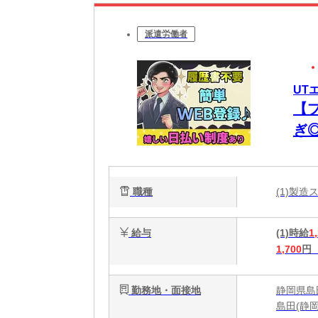
派遣労働者
UT
【
ぎ
ー
職種
(1)製
給与
(1)時給
1
1,700
円
勤務地・面接地
静岡県島
島田(静