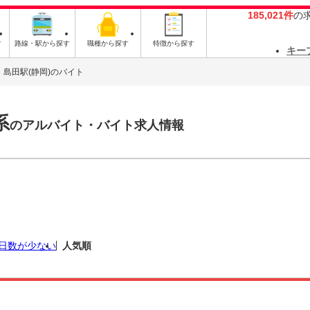
185,021件
の
す
路線・駅から探す
職種から探す
特徴から探す
キー
島田駅(静岡)のバイト
系
のアルバイト・バイト求人情報
日数が少ない
人気順