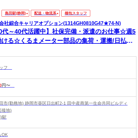
島田駅(静岡)
配送・物流系
梱包スタッフ
会社綜合キャリアオプション(1314GH0810G47★74-N)
20代～40代活躍中】社保完備・派遣のお仕事☆週5
働ける☆くるまメーター部品の集荷・運搬/日払い
タッフ
0
円〜
田市(勤務地) 静岡市葵区日出町2-1 田中産商第一生命共同ビルディ
面接地)
)駅
らOK