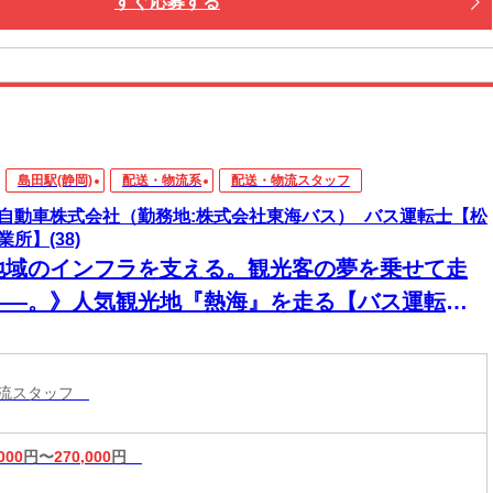
すぐ応募する
島田駅(静岡)
配送・物流系
配送・物流スタッフ
自動車株式会社（勤務地:株式会社東海バス）_バス運転士【松
業所】(38)
地域のインフラを支える。観光客の夢を乗せて走
――。》人気観光地『熱海』を走る【バス運転
】普通免許で応募OK◎
物流スタッフ
000
円〜
270,000
円