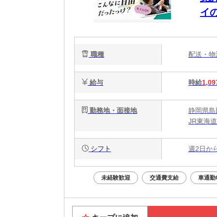
イ
職種
配送・
給与
時給
1,09
勤務地・面接地
静岡県島田
JR東海
シフト
週2日か
未経験歓迎
交通費支給
車通勤