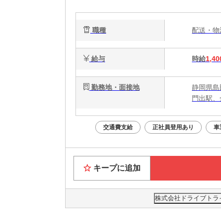
タ
す
職種
配送・
給与
時給
1,40
勤務地・面接地
静岡県島
門出駅、
交通費支給
正社員登用あり
車
キープに追加
株式会社ドライブトライブ