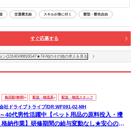
迎
交通費支給
スキルが身に付く
髪型・髪色自由
すぐ応募する
1314GH0810G47★74-N)のその他の求人を見る
島田駅(静岡)
配送・物流系
配送・物流スタッフ
会社ドライブトライブ/DR:WF091-02-MH
30～40代男性活躍中【ペット用品の原料投入・攪
・格納作業】研修期間の給与変動なし★安心のス