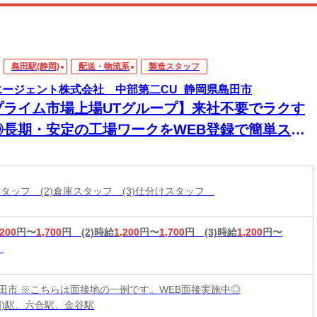
島田駅(静岡)
配送・物流系
製造スタッフ
エージェント株式会社 中部第二CU_静岡県島田市
プライム市場上場UTグループ】来社不要でラクす
◎長期・安定の工場ワークをWEB登録で簡単スタ
ト！
造スタッフ (2)倉庫スタッフ (3)仕分けスタッフ
,200
円〜
1,700
円
(2)時給
1,200
円〜
1,700
円
(3)時給
1,200
円〜
田市 ※こちらは面接地の一例です。WEB面接実施中◎
岡)駅、六合駅、金谷駅