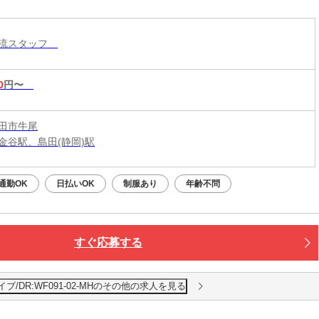
ート！初めての方も収入面で不安なく始められま
！
物流スタッフ
0
円〜
田市牛尾
金谷駅、島田(静岡)駅
通勤OK
日払いOK
制服あり
年齢不問
すぐ応募する
/DR:WF091-02-MHのその他の求人を見る