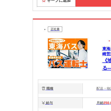
キープに追加
正社員
東海
崎営
《
る
士
職種
配送・
給与
月給
250,