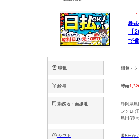
株式
【
で
OK
職種
梱包ス
給与
時給
1,32
勤務地・面接地
静岡県島
ング1F(
島田(静岡
シフト
週5日か