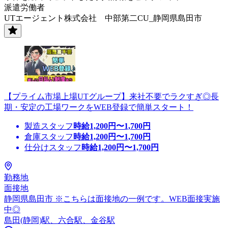
派遣労働者
UTエージェント株式会社 中部第二CU_静岡県島田市
【プライム市場上場UTグループ】来社不要でラクすぎ◎長
期・安定の工場ワークをWEB登録で簡単スタート！
製造スタッフ
時給
1,200
円〜
1,700
円
倉庫スタッフ
時給
1,200
円〜
1,700
円
仕分けスタッフ
時給
1,200
円〜
1,700
円
勤務地
面接地
静岡県島田市 ※こちらは面接地の一例です。WEB面接実施
中◎
島田(静岡)駅、六合駅、金谷駅