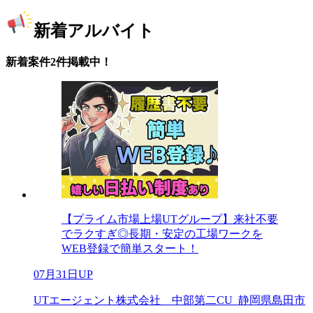
新着アルバイト
新着案件2件掲載中！
【プライム市場上場UTグループ】来社不要
でラクすぎ◎長期・安定の工場ワークを
WEB登録で簡単スタート！
07月31日UP
UTエージェント株式会社 中部第二CU_静岡県島田市