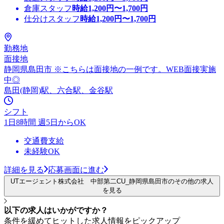
倉庫スタッフ
時給
1,200
円〜
1,700
円
仕分けスタッフ
時給
1,200
円〜
1,700
円
勤務地
面接地
静岡県島田市 ※こちらは面接地の一例です。WEB面接実施
中◎
島田(静岡)駅、六合駅、金谷駅
シフト
1日8時間 週5日からOK
交通費支給
未経験OK
詳細を見る
応募画面に進む
UTエージェント株式会社 中部第二CU_静岡県島田市のその他の求人
を見る
以下の求人はいかがですか？
条件を緩めてヒットした求人情報をピックアップ