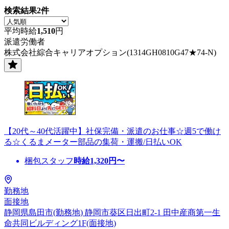
検索結果
2
件
平均時給
1,510
円
派遣労働者
株式会社綜合キャリアオプション(1314GH0810G47★74-N)
【20代～40代活躍中】社保完備・派遣のお仕事☆週5で働け
る☆くるまメーター部品の集荷・運搬/日払いOK
梱包スタッフ
時給
1,320
円〜
勤務地
面接地
静岡県島田市(勤務地) 静岡市葵区日出町2-1 田中産商第一生
命共同ビルディング1F(面接地)