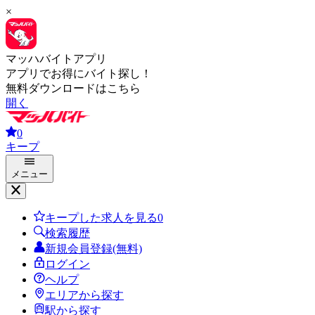
×
マッハバイトアプリ
アプリでお得にバイト探し！
無料ダウンロードはこちら
開く
0
キープ
メニュー
キープした求人を見る
0
検索履歴
新規会員登録(無料)
ログイン
ヘルプ
エリアから探す
駅から探す