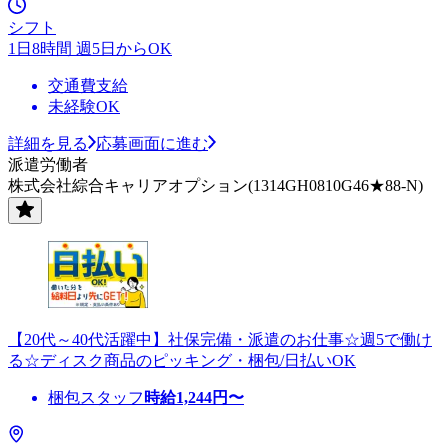
シフト
1日8時間 週5日からOK
交通費支給
未経験OK
詳細を見る
応募画面に進む
派遣労働者
株式会社綜合キャリアオプション(1314GH0810G46★88-N)
【20代～40代活躍中】社保完備・派遣のお仕事☆週5で働け
る☆ディスク商品のピッキング・梱包/日払いOK
梱包スタッフ
時給
1,244
円〜