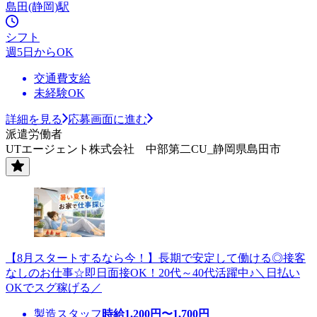
島田(静岡)駅
シフト
週5日からOK
交通費支給
未経験OK
詳細を見る
応募画面に進む
派遣労働者
UTエージェント株式会社 中部第二CU_静岡県島田市
【8月スタートするなら今！】長期で安定して働ける◎接客
なしのお仕事☆即日面接OK！20代～40代活躍中♪＼日払い
OKでスグ稼げる／
製造スタッフ
時給
1,200
円〜
1,700
円