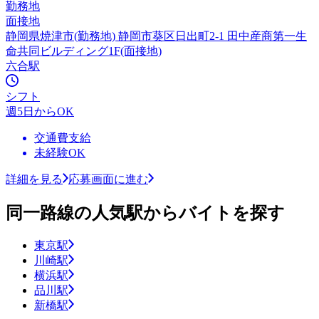
勤務地
面接地
静岡県焼津市(勤務地) 静岡市葵区日出町2-1 田中産商第一生
命共同ビルディング1F(面接地)
六合駅
シフト
週5日からOK
交通費支給
未経験OK
詳細を見る
応募画面に進む
同一路線の人気駅からバイトを探す
東京駅
川崎駅
横浜駅
品川駅
新橋駅