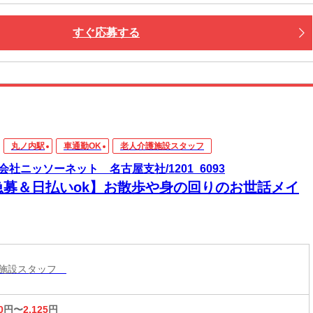
すぐ応募する
丸ノ内駅
車通勤OK
老人介護施設スタッフ
会社ニッソーネット 名古屋支社/1201_6093
急募＆日払いok】お散歩や身の回りのお世話メイ
護施設スタッフ
0
円〜
2,125
円