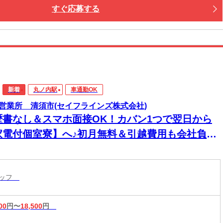
すぐ応募する
新着
丸ノ内駅
車通勤OK
営業所 清須市(セイフラインズ株式会社)
歴書なし＆スマホ面接OK！カバン1つで翌日から
家電付個室寮】へ♪初月無料＆引越費用も会社負担
タッフ
00
円〜
18,500
円