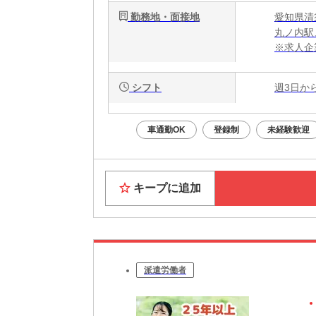
勤務地・面接地
愛知県清
丸ノ内駅
※求人企
シフト
週3日か
車通勤OK
登録制
未経験歓迎
キープに追加
派遣労働者