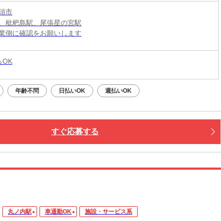
須市
、枇杷島駅、尾張星の宮駅
業側に確認をお願いします
らOK
年齢不問
日払いOK
週払いOK
すぐ応募する
丸ノ内駅
車通勤OK
施設・サービス系