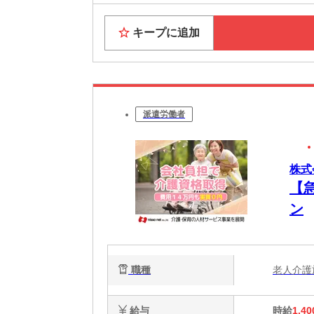
キープに追加
派遣労働者
株式
【
ン
職種
老人介
給与
時給
1,40