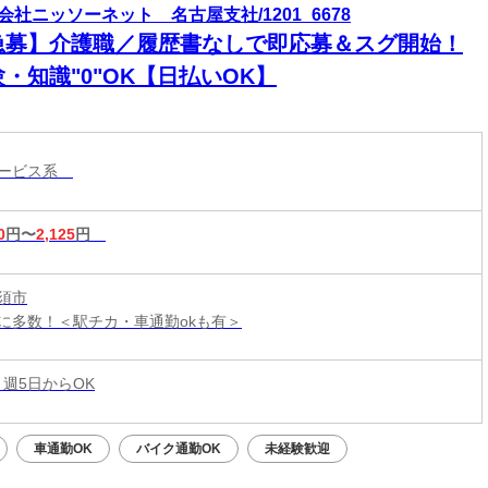
会社ニッソーネット 名古屋支社/1201_6678
急募】介護職／履歴書なしで即応募＆スグ開始！
・知識"0"OK【日払いOK】
サービス系
0
円〜
2,125
円
須市
に多数！＜駅チカ・車通勤okも有＞
 週5日からOK
車通勤OK
バイク通勤OK
未経験歓迎