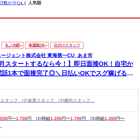
日数が少ない
人気順
丸ノ内駅
車通勤OK
仕分けスタッフ
エージェント株式会社 東海第一CU_あま市
8月スタートするなら今！】即日面接OK！自宅か
電話1本で面接完了◎＼日払いOKでスグ稼げる／
経験から始められる年内お仕事多数あり！
分けスタッフ (2)倉庫スタッフ (3)梱包スタッフ
,200
円〜
1,700
円
(2)時給
1,200
円〜
1,700
円
(3)時給
1,200
円〜