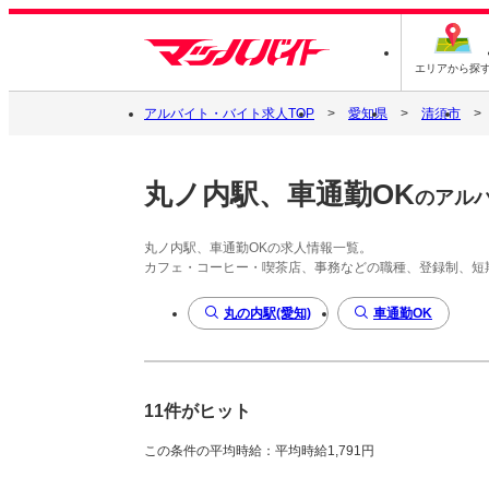
エリアから探
アルバイト・バイト求人TOP
愛知県
清須市
丸ノ内駅、車通勤OK
のアル
丸ノ内駅、車通勤OKの求人情報一覧。
カフェ・コーヒー・喫茶店、事務などの職種、登録制、短
丸の内駅(愛知)
車通勤OK
11件がヒット
この条件の平均時給：平均時給1,791円