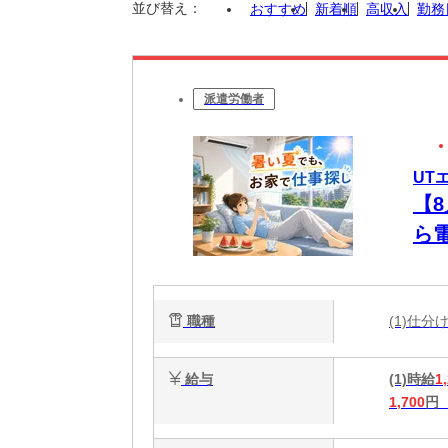
並び替え：
おすすめ
新着順
高収入
勤務
派遣労働者
UT
【
ら
未
職種
(1)仕
給与
(1)時給
1
1,700
円