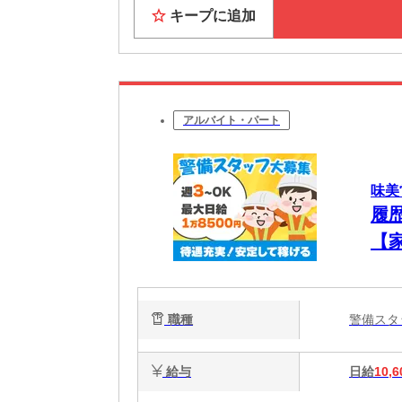
キープに追加
アルバイト・パート
味美
履
【
◎
職種
警備ス
給与
日給
10,6