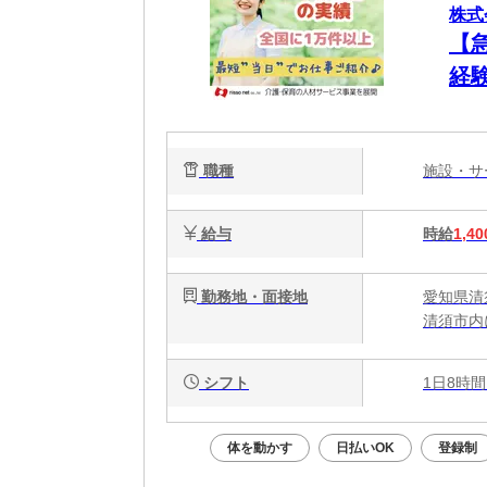
株式
【
経験
職種
施設・
給与
時給
1,40
勤務地・面接地
愛知県清
清須市内
シフト
1日8時間
体を動かす
日払いOK
登録制