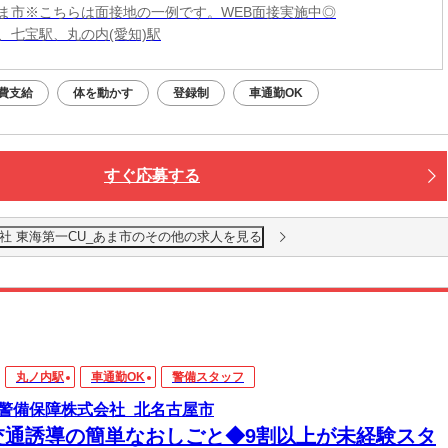
ま市※こちらは面接地の一例です。WEB面接実施中◎
、七宝駅、丸の内(愛知)駅
費支給
体を動かす
登録制
車通勤OK
すぐ応募する
社 東海第一CU_あま市のその他の求人を見る
丸ノ内駅
車通勤OK
警備スタッフ
警備保障株式会社_北名古屋市
交通誘導の簡単なおしごと◆9割以上が未経験スタ