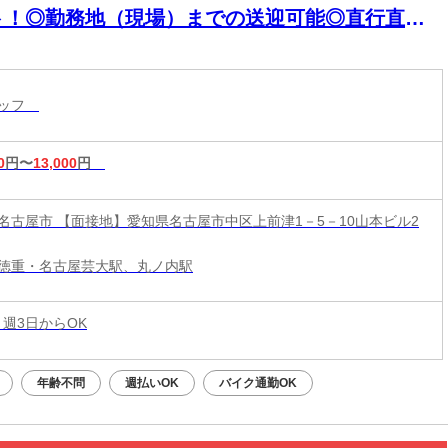
ト！◎勤務地（現場）までの送迎可能◎直行直帰
可能◎無償提供される物も多数！?制服・ヒーター
ベスト・飲料水・氷・スポドリなど♪
タッフ
0
円〜
13,000
円
名古屋市 【面接地】愛知県名古屋市中区上前津1－5－10山本ビル2
徳重・名古屋芸大駅、丸ノ内駅
 週3日からOK
年齢不問
週払いOK
バイク通勤OK