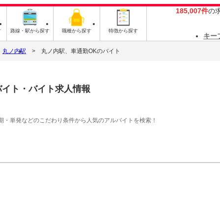
185,007件
の
す
路線・駅から探す
職種から探す
特徴から探す
キー
丸ノ内駅
丸ノ内駅、車通勤OKのバイト
バイト・バイト求人情報
期・単発などのこだわり条件から人気のアルバイトを検索！