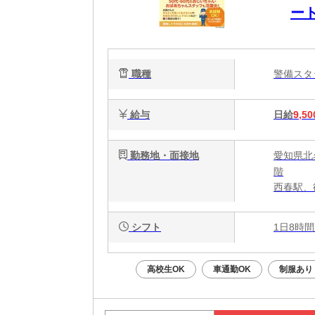
ー
も
付
職種
警備ス
給与
日給
9,50
勤務地・面接地
愛知県北
階
西春駅、
シフト
1日8時間
高校生OK
車通勤OK
制服あり