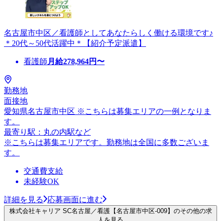
名古屋市中区／看護師としてあなたらしく働ける環境です♪
＊20代～50代活躍中＊【紹介予定派遣】
看護師
月給
278,964
円〜
勤務地
面接地
愛知県名古屋市中区 ※こちらは募集エリアの一例となりま
す。
最寄り駅：丸の内駅など
※こちらは募集エリアです。勤務地は全国に多数ございま
す。
交通費支給
未経験OK
詳細を見る
応募画面に進む
株式会社キャリア SC名古屋／看護【名古屋市中区-009】のその他の求
人を見る