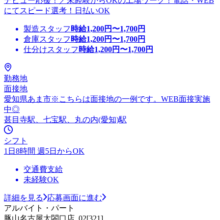
デビュー応援！／未経験からOKの工場ワーク！電話・WEB
にてスピード選考！日払いOK
製造スタッフ
時給
1,200
円〜
1,700
円
倉庫スタッフ
時給
1,200
円〜
1,700
円
仕分けスタッフ
時給
1,200
円〜
1,700
円
勤務地
面接地
愛知県あま市※こちらは面接地の一例です。WEB面接実施
中◎
甚目寺駅、七宝駅、丸の内(愛知)駅
シフト
1日8時間 週5日からOK
交通費支給
未経験OK
詳細を見る
応募画面に進む
アルバイト・パート
豚山名古屋太閤口店_02[321]