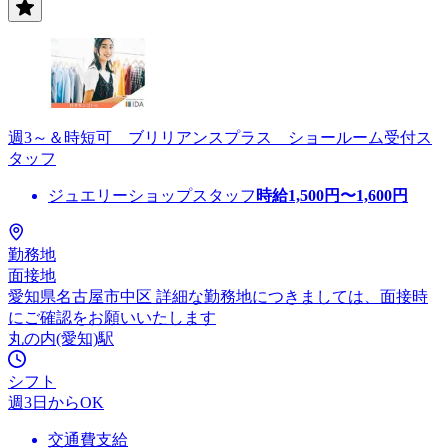
週3～＆時短可 ブリリアンスプラス ショールーム受付ス
タッフ
ジュエリーショップスタッフ
時給
1,500
円〜
1,600
円
勤務地
面接地
愛知県名古屋市中区 詳細な勤務地につきましては、面接時
にご確認をお願いいたします
丸の内(愛知)駅
シフト
週3日からOK
交通費支給