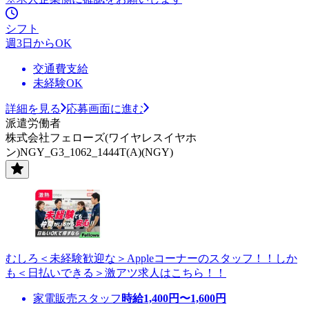
シフト
週3日からOK
交通費支給
未経験OK
詳細を見る
応募画面に進む
派遣労働者
株式会社フェローズ(ワイヤレスイヤホ
ン)NGY_G3_1062_1444T(A)(NGY)
むしろ＜未経験歓迎な＞Appleコーナーのスタッフ！！しか
も＜日払いできる＞激アツ求人はこちら！！
家電販売スタッフ
時給
1,400
円〜
1,600
円