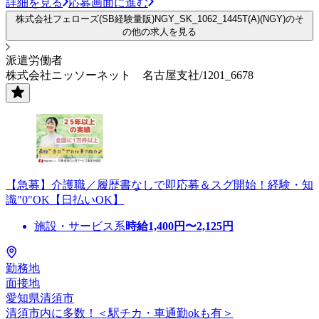
詳細を見る
応募画面に進む
株式会社フェローズ(SB経験量販)NGY_SK_1062_1445T(A)(NGY)のそ
の他の求人を見る
派遣労働者
株式会社ニッソーネット 名古屋支社/1201_6678
【急募】介護職／履歴書なしで即応募＆スグ開始！経験・知
識"0"OK【日払いOK】
施設・サービス系
時給
1,400
円〜
2,125
円
勤務地
面接地
愛知県清須市
清須市内に多数！＜駅チカ・車通勤okも有＞