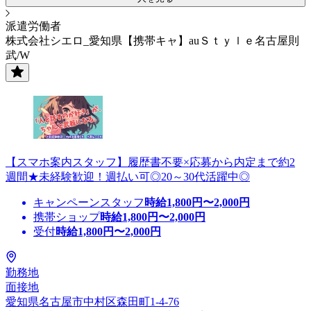
派遣労働者
株式会社シエロ_愛知県【携帯キャ】auＳｔｙｌｅ名古屋則
武/W
【スマホ案内スタッフ】履歴書不要×応募から内定まで約2
週間★未経験歓迎！週払い可◎20～30代活躍中◎
キャンペーンスタッフ
時給
1,800
円〜
2,000
円
携帯ショップ
時給
1,800
円〜
2,000
円
受付
時給
1,800
円〜
2,000
円
勤務地
面接地
愛知県名古屋市中村区森田町1-4-76