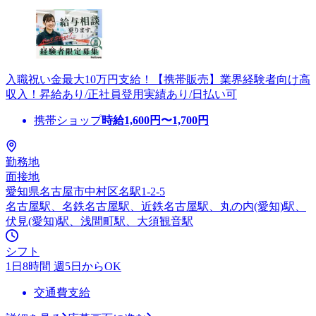
入職祝い金最大10万円支給！【携帯販売】業界経験者向け高
収入！昇給あり/正社員登用実績あり/日払い可
携帯ショップ
時給
1,600
円〜
1,700
円
勤務地
面接地
愛知県名古屋市中村区名駅1-2-5
名古屋駅、名鉄名古屋駅、近鉄名古屋駅、丸の内(愛知)駅、
伏見(愛知)駅、浅間町駅、大須観音駅
シフト
1日8時間 週5日からOK
交通費支給