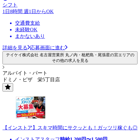
シフト
1日8時間 週1日からOK
交通費支給
未経験OK
まかないあり
詳細を見る
応募画面に進む
テイケイ株式会社 名古屋営業所 丸ノ内・枇杷島・尾張星の宮エリアの
その他の求人を見る
アルバイト・パート
ドミノ・ピザ 栄5丁目店
【インストア】スキマ時間にサクッとも！ガッツリ稼ぐも◎
インストアスタッフ
時給
1,200
円〜
1,500
円