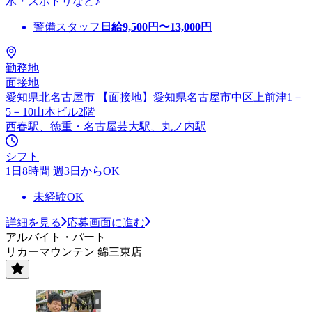
氷・スポドリなど♪
警備スタッフ
日給
9,500
円〜
13,000
円
勤務地
面接地
愛知県北名古屋市 【面接地】愛知県名古屋市中区上前津1－
5－10山本ビル2階
西春駅、徳重・名古屋芸大駅、丸ノ内駅
シフト
1日8時間 週3日からOK
未経験OK
詳細を見る
応募画面に進む
アルバイト・パート
リカーマウンテン 錦三東店