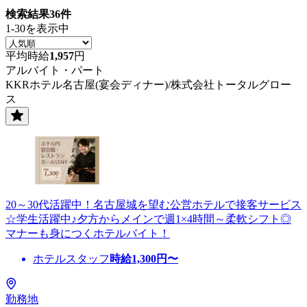
検索結果
36
件
1-30を表示中
平均時給
1,957
円
アルバイト・パート
KKRホテル名古屋(宴会ディナー)/株式会社トータルグロー
ス
20～30代活躍中！名古屋城を望む公営ホテルで接客サービス
☆学生活躍中♪夕方からメインで週1×4時間～柔軟シフト◎
マナーも身につくホテルバイト！
ホテルスタッフ
時給
1,300
円〜
勤務地