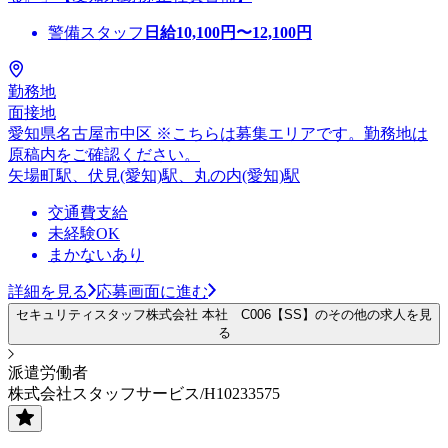
警備スタッフ
日給
10,100
円〜
12,100
円
勤務地
面接地
愛知県名古屋市中区 ※こちらは募集エリアです。勤務地は
原稿内をご確認ください。
矢場町駅、伏見(愛知)駅、丸の内(愛知)駅
交通費支給
未経験OK
まかないあり
詳細を見る
応募画面に進む
セキュリティスタッフ株式会社 本社 C006【SS】のその他の求人を見
る
派遣労働者
株式会社スタッフサービス/H10233575