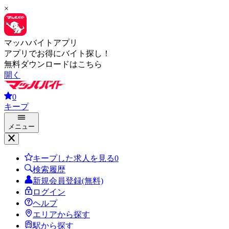
×
マッハバイトアプリ
アプリでお得にバイト探し！
無料ダウンロードはこちら
開く
0
キープ
メニュー
キープした求人を見る
0
検索履歴
新規会員登録(無料)
ログイン
ヘルプ
エリアから探す
駅から探す