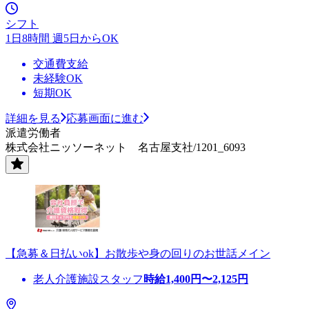
シフト
1日8時間 週5日からOK
交通費支給
未経験OK
短期OK
詳細を見る
応募画面に進む
派遣労働者
株式会社ニッソーネット 名古屋支社/1201_6093
【急募＆日払いok】お散歩や身の回りのお世話メイン
老人介護施設スタッフ
時給
1,400
円〜
2,125
円