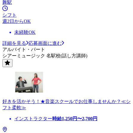
舞駅
シフト
週2日からOK
未経験OK
詳細を見る
応募画面に進む
アルバイト・パート
シアーミュージック 名駅校(話し方講師)
好きを活かそう！★音楽スクールでお仕事しませんか？≪シ
フト柔軟≫
インストラクター
時給
1,250
円〜
2,700
円