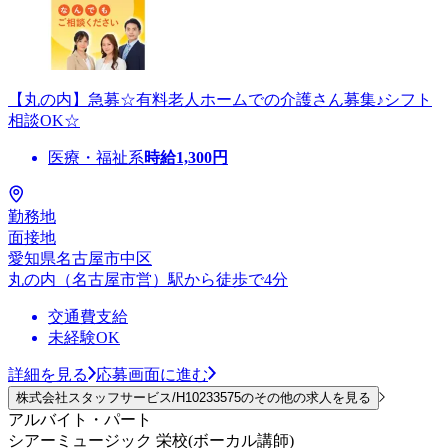
【丸の内】急募☆有料老人ホームでの介護さん募集♪シフト
相談OK☆
医療・福祉系
時給
1,300
円
勤務地
面接地
愛知県名古屋市中区
丸の内（名古屋市営）駅から徒歩で4分
交通費支給
未経験OK
詳細を見る
応募画面に進む
株式会社スタッフサービス/H10233575のその他の求人を見る
アルバイト・パート
シアーミュージック 栄校(ボーカル講師)