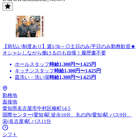
【前払い制度あり】週1/3h～◎土日のみ/平日のみ勤務歓迎★
オシャレしながら働けるのも自慢！履歴書不要
ホールスタッフ
時給
1,300
円〜
1,625
円
キッチンスタッフ
時給
1,300
円〜
1,625
円
皿洗い・洗い場
時給
1,300
円〜
1,625
円
勤務地
面接地
愛知県名古屋市中村区椿町14-5
国際センター(愛知)駅 徒歩16分、丸の内(愛知)駅 バス9分、
栄(名古屋)駅 バス11分
シフト