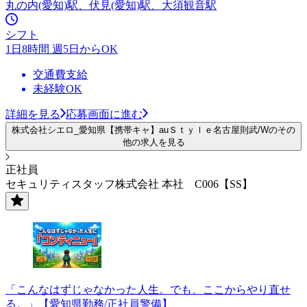
丸の内(愛知)駅、伏見(愛知)駅、大須観音駅
シフト
1日8時間 週5日からOK
交通費支給
未経験OK
詳細を見る
応募画面に進む
株式会社シエロ_愛知県【携帯キャ】auＳｔｙｌｅ名古屋則武/Wのその
他の求人を見る
正社員
セキュリティスタッフ株式会社 本社 C006【SS】
「こんなはずじゃなかった人生。でも、ここからやり直せ
る。」【愛知県勤務/正社員警備】