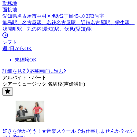
勤務地
面接地
愛知県名古屋市中村区名駅2丁目45-10 3FB号室
亀島駅、名古屋駅、名鉄名古屋駅、近鉄名古屋駅、栄生駅、
浅間町駅、丸の内(愛知)駅、伏見(愛知)駅
シフト
週2日からOK
未経験OK
詳細を見る
応募画面に進む
アルバイト・パート
シアーミュージック 名駅校(声優講師)
好きを活かそう！★音楽スクールでお仕事しませんか？≪シ