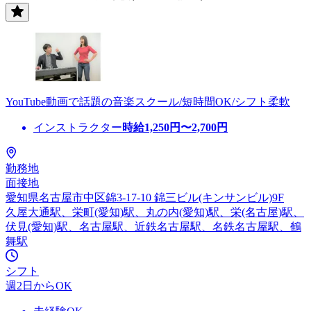
YouTube動画で話題の音楽スクール/短時間OK/シフト柔軟
インストラクター
時給
1,250
円〜
2,700
円
勤務地
面接地
愛知県名古屋市中区錦3-17-10 錦三ビル(キンサンビル)9F
久屋大通駅、栄町(愛知)駅、丸の内(愛知)駅、栄(名古屋)駅、
伏見(愛知)駅、名古屋駅、近鉄名古屋駅、名鉄名古屋駅、鶴
舞駅
シフト
週2日からOK