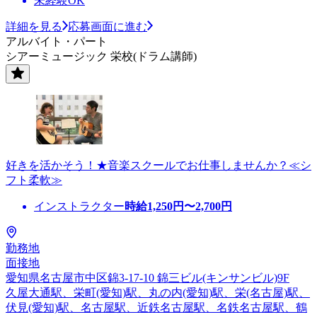
未経験OK
詳細を見る
応募画面に進む
アルバイト・パート
シアーミュージック 栄校(ドラム講師)
好きを活かそう！★音楽スクールでお仕事しませんか？≪シ
フト柔軟≫
インストラクター
時給
1,250
円〜
2,700
円
勤務地
面接地
愛知県名古屋市中区錦3-17-10 錦三ビル(キンサンビル)9F
久屋大通駅、栄町(愛知)駅、丸の内(愛知)駅、栄(名古屋)駅、
伏見(愛知)駅、名古屋駅、近鉄名古屋駅、名鉄名古屋駅、鶴