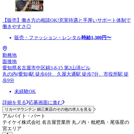
【販売】働き方の相談OK!充実待遇と手厚いサポート体制で
働きやすさ◎
販売・ファッション・レンタル
時給
1,300
円〜
勤務地
面接地
愛知県名古屋市中区錦3-8-15 第2山清ビル
丸の内(愛知)駅 徒歩6分、久屋大通駅 徒歩7分、市役所駅 徒
歩9分
未経験OK
詳細を見る
応募画面に進む
リカーマウンテン 錦三東店のその他の求人を見る
アルバイト・パート
テイケイ株式会社 名古屋営業所 丸ノ内・枇杷島・尾張星の
宮エリア