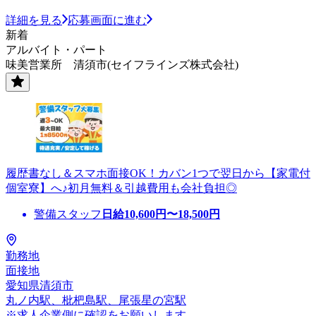
詳細を見る
応募画面に進む
新着
アルバイト・パート
味美営業所 清須市(セイフラインズ株式会社)
履歴書なし＆スマホ面接OK！カバン1つで翌日から【家電付
個室寮】へ♪初月無料＆引越費用も会社負担◎
警備スタッフ
日給
10,600
円〜
18,500
円
勤務地
面接地
愛知県清須市
丸ノ内駅、枇杷島駅、尾張星の宮駅
※求人企業側に確認をお願いします