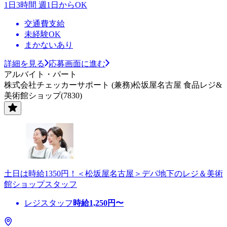
1日3時間 週1日からOK
交通費支給
未経験OK
まかないあり
詳細を見る
応募画面に進む
アルバイト・パート
株式会社チェッカーサポート (兼務)松坂屋名古屋 食品レジ&
美術館ショップ(7830)
土日は時給1350円！＜松坂屋名古屋＞デパ地下のレジ＆美術
館ショップスタッフ
レジスタッフ
時給
1,250
円〜