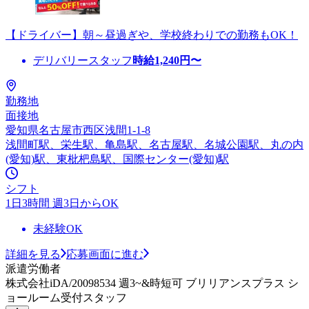
【ドライバー】朝～昼過ぎや、学校終わりでの勤務もOK！
デリバリースタッフ
時給
1,240
円〜
勤務地
面接地
愛知県名古屋市西区浅間1-1-8
浅間町駅、栄生駅、亀島駅、名古屋駅、名城公園駅、丸の内
(愛知)駅、東枇杷島駅、国際センター(愛知)駅
シフト
1日3時間 週3日からOK
未経験OK
詳細を見る
応募画面に進む
派遣労働者
株式会社iDA/20098534 週3~&時短可 ブリリアンスプラス シ
ョールーム受付スタッフ