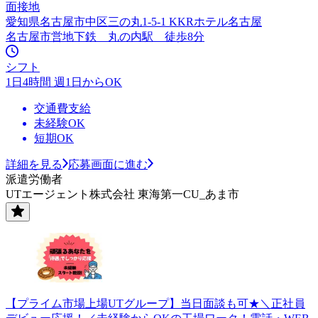
面接地
愛知県名古屋市中区三の丸1-5-1 KKRホテル名古屋
名古屋市営地下鉄 丸の内駅 徒歩8分
シフト
1日4時間 週1日からOK
交通費支給
未経験OK
短期OK
詳細を見る
応募画面に進む
派遣労働者
UTエージェント株式会社 東海第一CU_あま市
【プライム市場上場UTグループ】当日面談も可★＼正社員