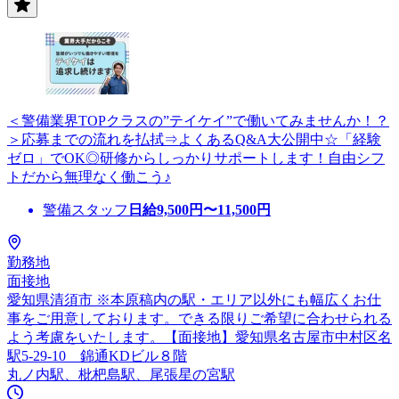
＜警備業界TOPクラスの”テイケイ”で働いてみませんか！？
＞応募までの流れを払拭⇒よくあるQ&A大公開中☆「経験
ゼロ」でOK◎研修からしっかりサポートします！自由シフ
トだから無理なく働こう♪
警備スタッフ
日給
9,500
円〜
11,500
円
勤務地
面接地
愛知県清須市 ※本原稿内の駅・エリア以外にも幅広くお仕
事をご用意しております。できる限りご希望に合わせられる
よう考慮をいたします。【面接地】愛知県名古屋市中村区名
駅5-29-10 錦通KDビル８階
丸ノ内駅、枇杷島駅、尾張星の宮駅