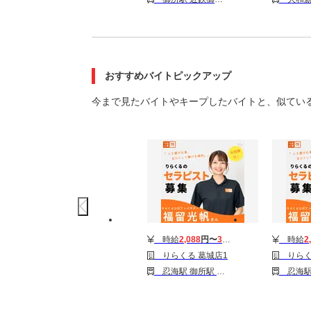
おすすめバイトピックアップ
今まで見たバイトやキープしたバイトと、似てい
時給
2,088
円〜
3,510
円
時給
2
りらくる 葛城店1
りらく
忍海駅 御所駅 大和新庄駅
忍海駅 御所