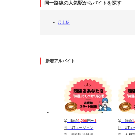
同一路線の人気駅からバイトを探す
尺土駅
新着アルバイト
時給
1,200
円〜
1,700
円
時給
1
UTエージェント株式会社 東海第一CU_御所市
UTエージェント株式会社
御所駅 近鉄御所駅 忍海駅
大和新庄駅 近