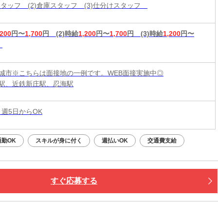
造スタッフ (2)倉庫スタッフ (3)仕分けスタッフ
,200
円〜
1,700
円
(2)時給
1,200
円〜
1,700
円
(3)時給
1,200
円〜
城市※こちらは面接地の一例です。WEB面接実施中◎
駅、近鉄新庄駅、忍海駅
 週5日からOK
通勤OK
スキルが身に付く
週払いOK
交通費支給
すぐ応募する