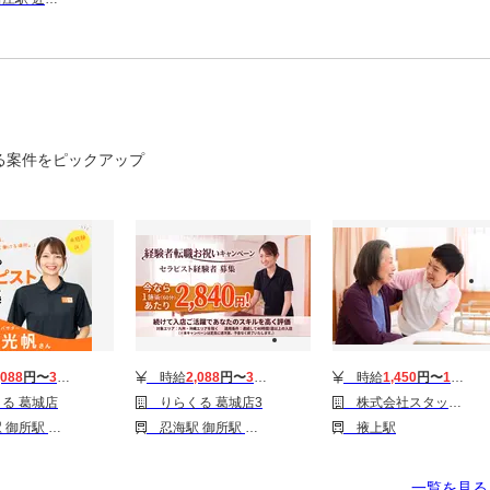
る案件をピックアップ
,088
円〜
3,510
円
時給
2,088
円〜
3,510
円
時給
1,450
円〜
1,500
円
る 葛城店
りらくる 葛城店3
株式会社スタッフサービス/H10470498
駅 大和新庄駅
忍海駅 御所駅 大和新庄駅
掖上駅
一覧を見