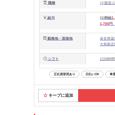
職種
(1)製
給与
(1)時給
1
1,700
円
勤務地・面接地
奈良県葛
大和新庄
シフト
1日8時間
正社員登用あり
日払いOK
車
キープに追加