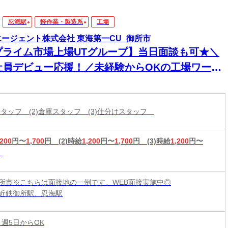
忍海駅
軽作業・製造系
工場
エージェント株式会社 東海第一CU_御所市
プライム市場上場UTグループ】当日面談も可★＼
社員デビュー応援！／未経験からOKの工場ワー
！電話・WEBにてスピード選考！日払いOK
造スタッフ (2)倉庫スタッフ (3)仕分けスタッフ
,200
円〜
1,700
円
(2)時給
1,200
円〜
1,700
円
(3)時給
1,200
円〜
所市※こちらは面接地の一例です。WEB面接実施中◎
近鉄御所駅、忍海駅
 週5日からOK