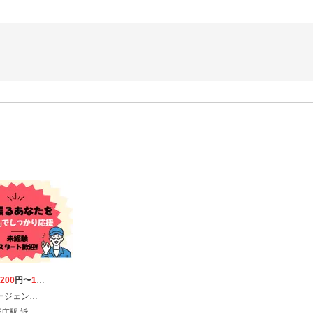
,200
円〜
1,700
円
 東海第一CU_葛城市
鉄新庄駅 忍海駅