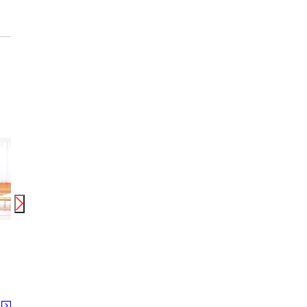
時給
1,350
円〜
2,062
円
時給
1,200
円〜
1,700
円
時給
株式会社ニッソーネット 南大阪支社/1201_4603
UTエージェント株式会社 東海第一CU_御所市
株式会社ニッソーネット
御所駅 近鉄御所駅 忍海駅
る