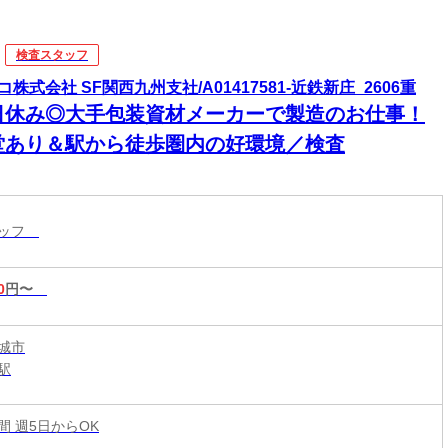
検査スタッフ
コ株式会社 SF関西九州支社/A01417581-近鉄新庄_2606重
日休み◎大手包装資材メーカーで製造のお仕事！
堂あり＆駅から徒歩圏内の好環境／検査
タッフ
0
円〜
城市
駅
時間 週5日からOK