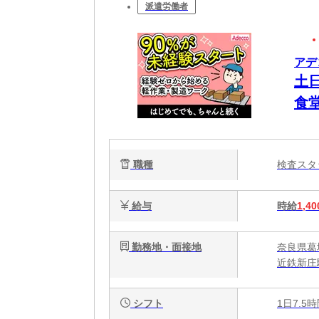
派遣労働者
アデ
土
食
職種
検査ス
給与
時給
1,40
勤務地・面接地
奈良県葛
近鉄新庄
シフト
1日7.5