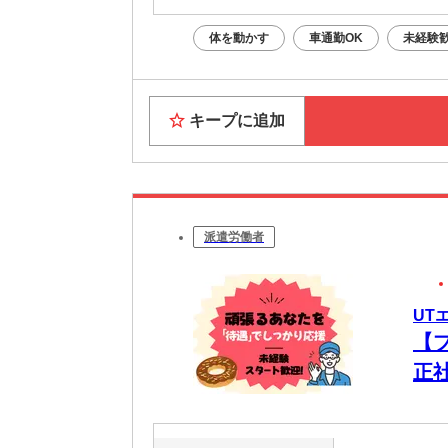
体を動かす
車通勤OK
未経験
キープに追加
派遣労働者
UT
【
正
ク