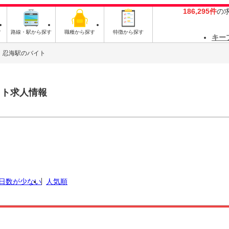
186,295件
の
す
路線・駅から探す
職種から探す
特徴から探す
キー
忍海駅のバイト
イト求人情報
日数が少ない
人気順