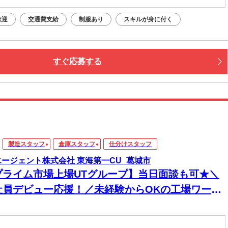
歓迎
交通費支給
制服あり
スキルが身に付く
すぐ応募する
製造スタッフ
倉庫スタッフ
仕分けスタッフ
エージェント株式会社 東海第一CU_葛城市
プライム市場上場UTグループ】当日面談も可★＼
社員デビュー応援！／未経験からOKの工場ワー
！電話・WEBにてスピード選考！日払いOK