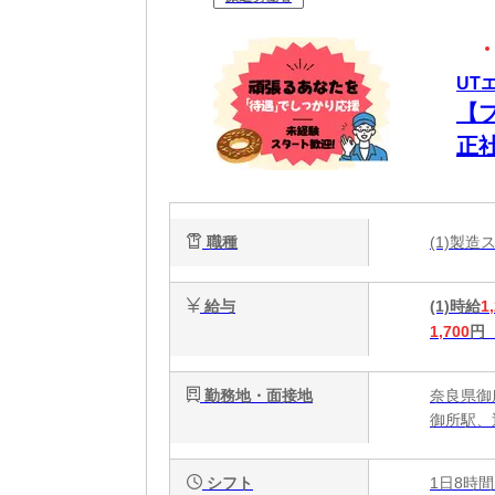
UT
【
正
ク
職種
(1)製
給与
(1)時給
1
1,700
円
勤務地・面接地
奈良県御
御所駅、
シフト
1日8時間