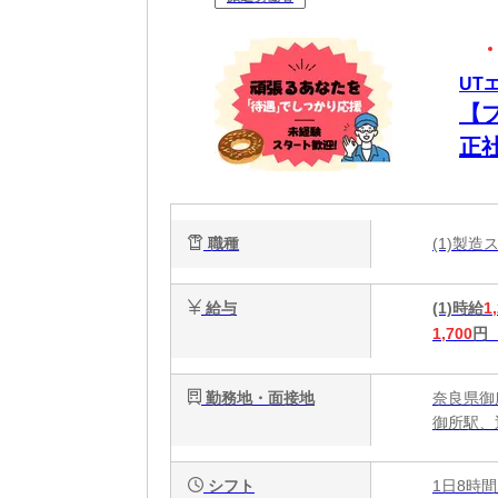
UT
【
正
ク
職種
(1)製
給与
(1)時給
1
1,700
円
勤務地・面接地
奈良県御
御所駅、
シフト
1日8時間