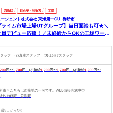
忍海駅
軽作業・製造系
工場
エージェント株式会社 東海第一CU_御所市
プライム市場上場UTグループ】当日面談も可★＼
社員デビュー応援！／未経験からOKの工場ワー
！電話・WEBにてスピード選考！日払いOK
造スタッフ (2)倉庫スタッフ (3)仕分けスタッフ
,200
円〜
1,700
円
(2)時給
1,200
円〜
1,700
円
(3)時給
1,200
円〜
所市※こちらは面接地の一例です。WEB面接実施中◎
近鉄御所駅、忍海駅
 週5日からOK