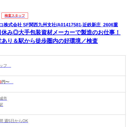
検査スタッフ
コ株式会社 SF関西九州支社/A01417581-近鉄新庄_2606重
日休み◎大手包装資材メーカーで製造のお仕事！
堂あり＆駅から徒歩圏内の好環境／検査
タッフ
0
円〜
城市
駅
時間 週5日からOK