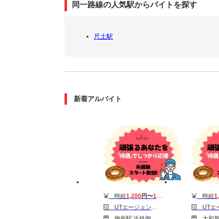
同一路線の人気駅からバイトを探す
尺土駅
新着アルバイト
時給
1,200
円〜
1,700
円
時給
1
UTエージェント株式会社 東海第一CU_御所市
UTエージェント株式会社
御所駅 近鉄御所駅 忍海駅
大和新庄駅 近