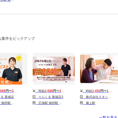
る案件をピックアップ
,088
円〜
3,510
円
時給
2,088
円〜
3,510
円
時給
1,450
円〜
1,500
円
る 葛城店
りらくる 葛城店3
株式会社スタッフサービス/H10470498
駅 大和新庄駅
忍海駅 御所駅 大和新庄駅
掖上駅
一覧を見