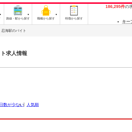
186,295件
の
す
路線・駅から探す
職種から探す
特徴から探す
キー
忍海駅のバイト
イト求人情報
日数が少ない
人気順