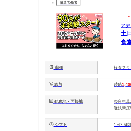
派遣労働者
アデ
土
食
職種
検査ス
給与
時給
1,40
勤務地・面接地
奈良県葛
近鉄新庄
シフト
1日7.5