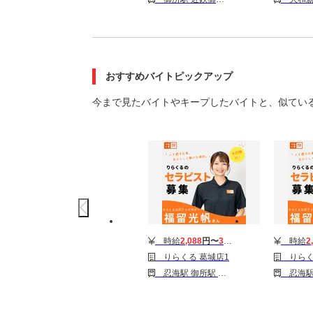
おすすめバイトピックアップ
今まで見たバイトやキープしたバイトと、似てい
時給
2,088
円〜
3,510
円
時給
2
りらくる 葛城店1
りらく
忍海駅 御所駅 大和新庄駅
忍海駅 御所