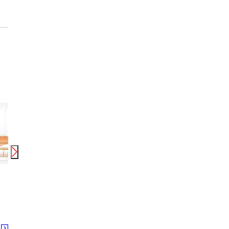
時給
1,350
円〜
2,062
円
時給
1,200
円〜
1,700
円
時給
株式会社ニッソーネット 南大阪支社/1201_4603
UTエージェント株式会社 東海第一CU_御所市
株式会社ニッソーネット
御所駅 近鉄御所駅 忍海駅
る