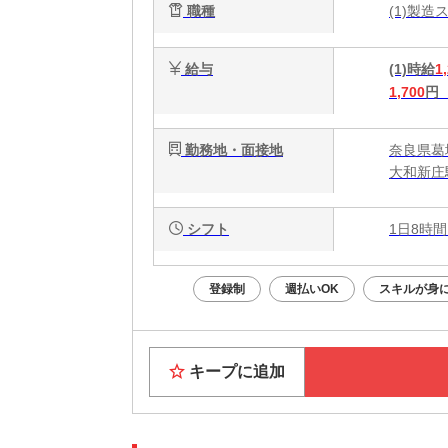
職種
(1)製
給与
(1)時給
1
1,700
円
勤務地・面接地
奈良県葛
大和新庄
シフト
1日8時間
登録制
週払いOK
スキルが身
キープに追加