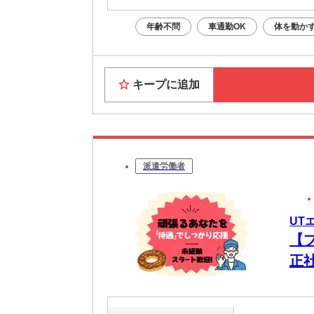
年齢不問
車通勤OK
体を動か
キープに追加
派遣労働者
UT
【
正
ク