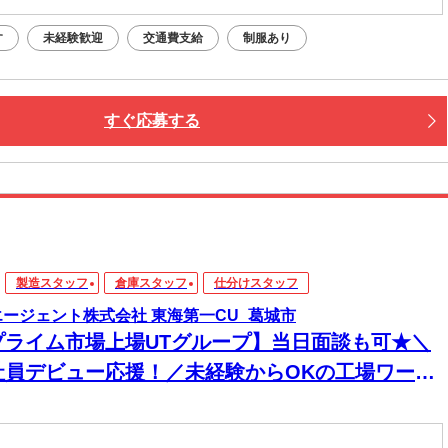
す
未経験歓迎
交通費支給
制服あり
すぐ応募する
製造スタッフ
倉庫スタッフ
仕分けスタッフ
エージェント株式会社 東海第一CU_葛城市
プライム市場上場UTグループ】当日面談も可★＼
社員デビュー応援！／未経験からOKの工場ワー
！電話・WEBにてスピード選考！日払いOK