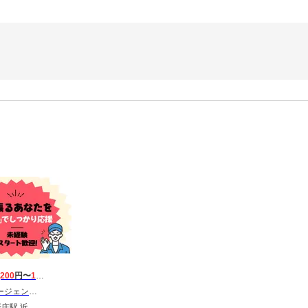
,200
円〜
1,700
円
 東海第一CU_葛城市
鉄新庄駅 忍海駅