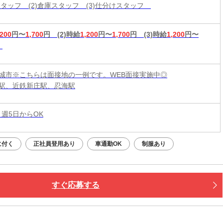
造スタッフ (2)倉庫スタッフ (3)仕分けスタッフ
,200
円〜
1,700
円
(2)時給
1,200
円〜
1,700
円
(3)時給
1,200
円〜
城市※こちらは面接地の一例です。WEB面接実施中◎
駅、近鉄新庄駅、忍海駅
 週5日からOK
に付く
正社員登用あり
車通勤OK
制服あり
すぐ応募する