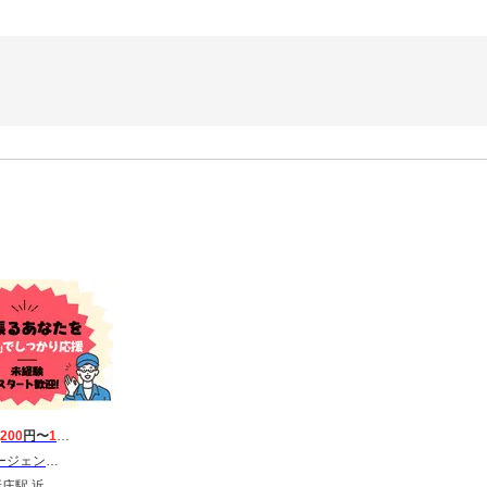
,200
円〜
1,700
円
 東海第一CU_葛城市
鉄新庄駅 忍海駅