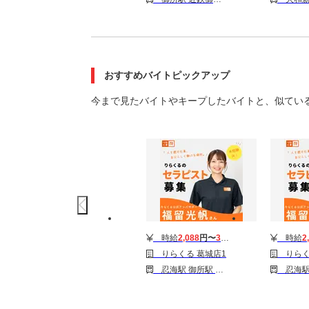
おすすめバイトピックアップ
今まで見たバイトやキープしたバイトと、似てい
時給
2,088
円〜
3,510
円
時給
2
りらくる 葛城店1
りらく
忍海駅 御所駅 大和新庄駅
忍海駅 御所