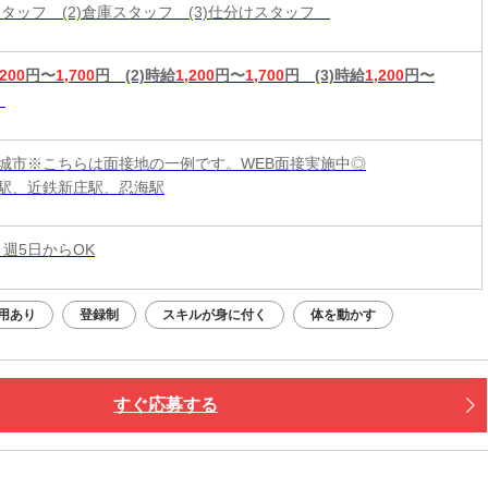
造スタッフ (2)倉庫スタッフ (3)仕分けスタッフ
,200
円〜
1,700
円
(2)時給
1,200
円〜
1,700
円
(3)時給
1,200
円〜
城市※こちらは面接地の一例です。WEB面接実施中◎
駅、近鉄新庄駅、忍海駅
 週5日からOK
用あり
登録制
スキルが身に付く
体を動かす
すぐ応募する