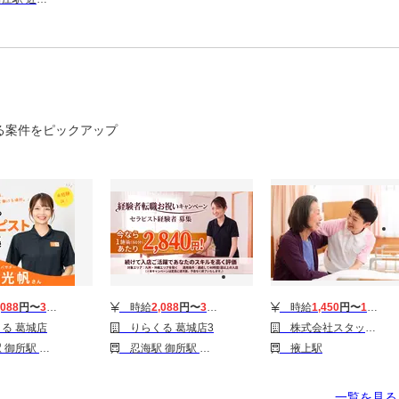
る案件をピックアップ
,088
円〜
3,510
円
時給
2,088
円〜
3,510
円
時給
1,450
円〜
1,500
円
る 葛城店
りらくる 葛城店3
株式会社スタッフサービス/H10470498
駅 大和新庄駅
忍海駅 御所駅 大和新庄駅
掖上駅
一覧を見