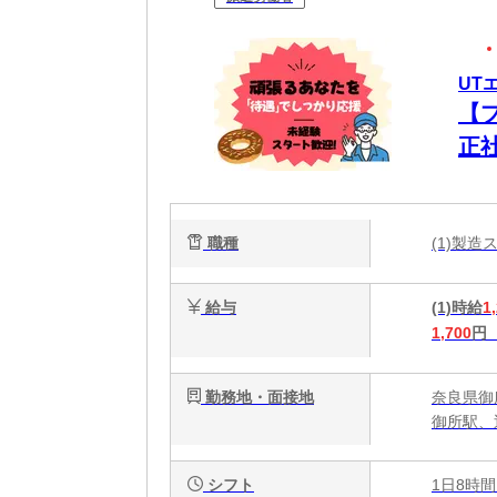
UT
【
正
ク
職種
(1)製
給与
(1)時給
1
1,700
円
勤務地・面接地
奈良県御
御所駅、
シフト
1日8時間