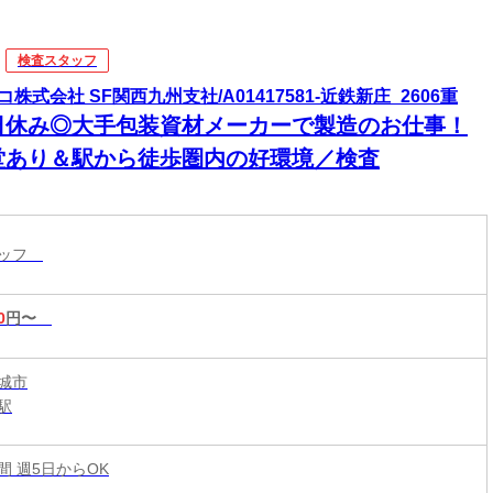
検査スタッフ
コ株式会社 SF関西九州支社/A01417581-近鉄新庄_2606重
日休み◎大手包装資材メーカーで製造のお仕事！
堂あり＆駅から徒歩圏内の好環境／検査
タッフ
0
円〜
城市
駅
時間 週5日からOK