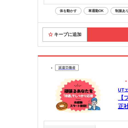
体を動かす
車通勤OK
制服あ
キープに追加
派遣労働者
UT
【
正
ク