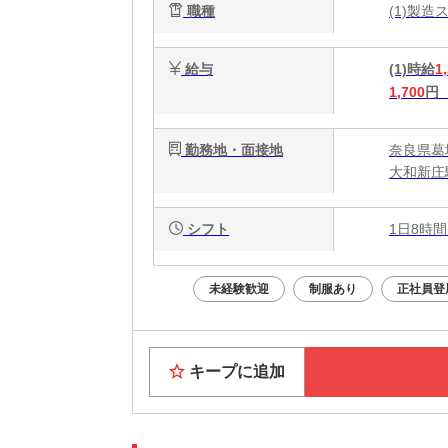
職種
(1)製
給与
(1)時給
1
1,700
円
勤務地・面接地
奈良県葛
大和新庄
シフト
1日8時間
未経験歓迎
制服あり
正社員登
キープに追加