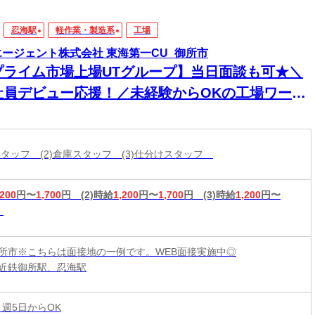
忍海駅
軽作業・製造系
工場
エージェント株式会社 東海第一CU_御所市
プライム市場上場UTグループ】当日面談も可★＼
社員デビュー応援！／未経験からOKの工場ワー
！電話・WEBにてスピード選考！日払いOK
造スタッフ (2)倉庫スタッフ (3)仕分けスタッフ
,200
円〜
1,700
円
(2)時給
1,200
円〜
1,700
円
(3)時給
1,200
円〜
所市※こちらは面接地の一例です。WEB面接実施中◎
近鉄御所駅、忍海駅
 週5日からOK