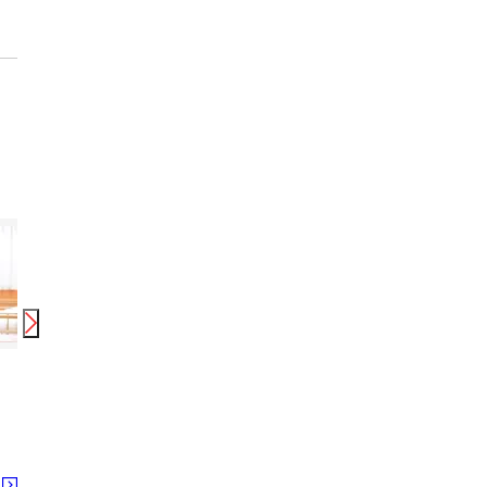
時給
1,350
円〜
2,062
円
時給
1,200
円〜
1,700
円
時給
株式会社ニッソーネット 南大阪支社/1201_4603
UTエージェント株式会社 東海第一CU_御所市
株式会社ニッソーネット
御所駅 近鉄御所駅 忍海駅
る