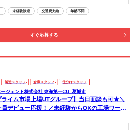
り
未経験歓迎
交通費支給
年齢不問
すぐ応募する
製造スタッフ
倉庫スタッフ
仕分けスタッフ
エージェント株式会社 東海第一CU_葛城市
プライム市場上場UTグループ】当日面談も可★＼
社員デビュー応援！／未経験からOKの工場ワー
！電話・WEBにてスピード選考！日払いOK