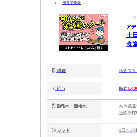
派遣労働者
アデ
土
食
職種
検査ス
給与
時給
1,40
勤務地・面接地
奈良県葛
近鉄新庄
シフト
1日7.5