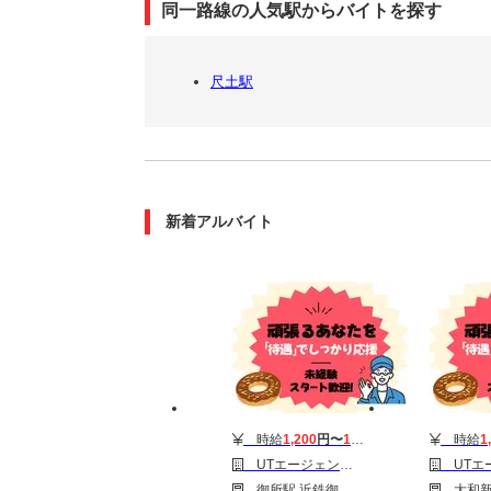
同一路線の人気駅からバイトを探す
尺土駅
新着アルバイト
時給
1,200
円〜
1,700
円
時給
1
UTエージェント株式会社 東海第一CU_御所市
UTエージェント株式会社
御所駅 近鉄御所駅 忍海駅
大和新庄駅 近