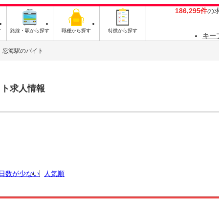
186,295件
の
す
路線・駅から探す
職種から探す
特徴から探す
キー
忍海駅のバイト
イト求人情報
日数が少ない
人気順