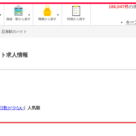
186,047件
の
す
路線・駅から探す
職種から探す
特徴から探す
キー
忍海駅のバイト
イト求人情報
日数が少ない
人気順