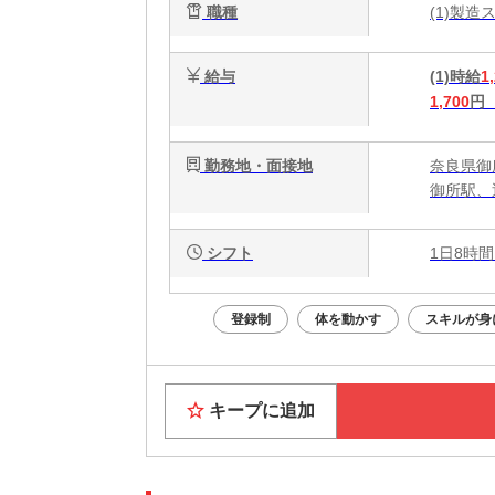
職種
(1)製
給与
(1)時給
1
1,700
円
勤務地・面接地
奈良県御
御所駅、
シフト
1日8時間
登録制
体を動かす
スキルが身
キープに追加