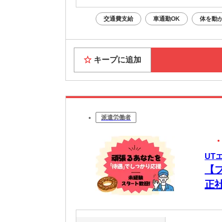
交通費支給
車通勤OK
体を動
キープに追加
派遣労働者
UT
【
正
ク