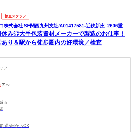
検査スタッフ
コ株式会社 SF関西九州支社/A01417581-近鉄新庄_2606重
日休み◎大手包装資材メーカーで製造のお仕事！
堂あり＆駅から徒歩圏内の好環境／検査
タッフ
0
円〜
城市
駅
時間 週5日からOK