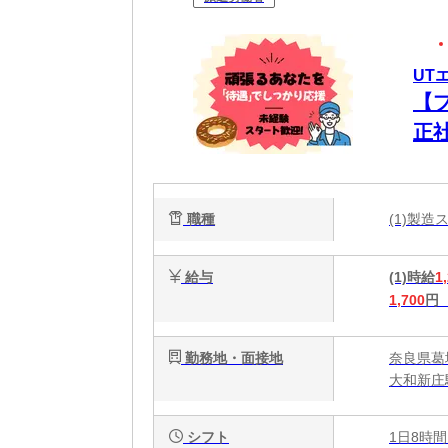
UT
【
正
ク
職種
(1)製
給与
(1)時給
1
1,700
円
勤務地・面接地
奈良県葛
大和新庄
シフト
1日8時間