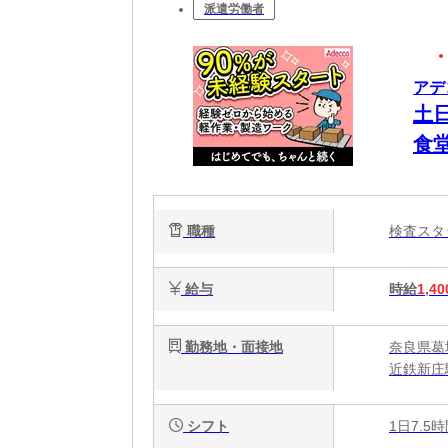
派遣労働者
アデ
土
食
職種
検査ス
給与
時給
1,40
勤務地・面接地
奈良県葛
近鉄新庄
シフト
1日7.5