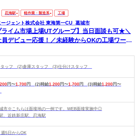
忍海駅
軽作業・製造系
工場
エージェント株式会社 東海第一CU_葛城市
プライム市場上場UTグループ】当日面談も可★＼
社員デビュー応援！／未経験からOKの工場ワー
！電話・WEBにてスピード選考！日払いOK
造スタッフ (2)倉庫スタッフ (3)仕分けスタッフ
,200
円〜
1,700
円
(2)時給
1,200
円〜
1,700
円
(3)時給
1,200
円〜
城市※こちらは面接地の一例です。WEB面接実施中◎
駅、近鉄新庄駅、忍海駅
 週5日からOK