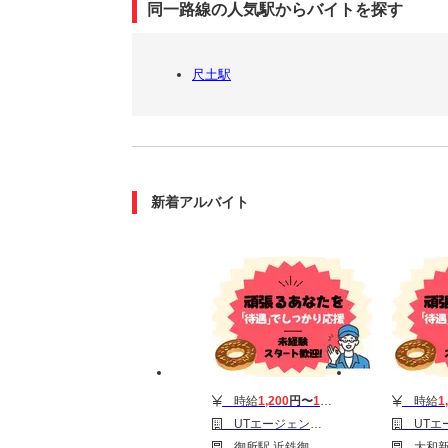
同一路線の人気駅からバイトを探す
尺土駅
新着アルバイト
時給
1,200
円〜
1,700
円
時給
1
UTエージェント株式会社 東海第一CU_御所市
UTエージェント株式会社
御所駅 近鉄御所駅 忍海駅
大和新庄駅 近