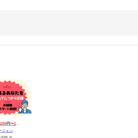
,200
円〜
1,700
円
 東海第一CU_葛城市
鉄新庄駅 忍海駅