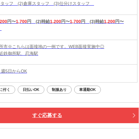
造スタッフ (2)倉庫スタッフ (3)仕分けスタッフ
,200
円〜
1,700
円
(2)時給
1,200
円〜
1,700
円
(3)時給
1,200
円〜
所市※こちらは面接地の一例です。WEB面接実施中◎
近鉄御所駅、忍海駅
 週5日からOK
に付く
日払いOK
制服あり
車通勤OK
すぐ応募する