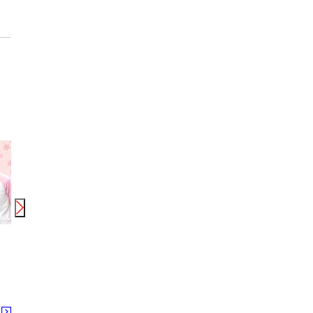
時給
1,450
円
時給
1,051
円
時給
株式会社スタッフサービス/H10456128
株式会社スタッフサービス/H10487043
株式会社シエロ_奈良県【携帯キ
大和新庄駅
忍海駅
忍海駅 
る