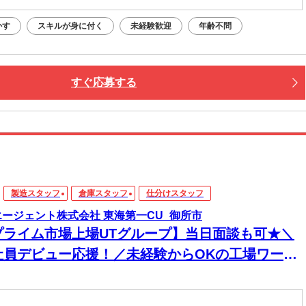
かす
スキルが身に付く
未経験歓迎
年齢不問
すぐ応募する
製造スタッフ
倉庫スタッフ
仕分けスタッフ
エージェント株式会社 東海第一CU_御所市
プライム市場上場UTグループ】当日面談も可★＼
社員デビュー応援！／未経験からOKの工場ワー
！電話・WEBにてスピード選考！日払いOK