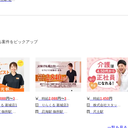
る案件をピックアップ
,088
円〜
3,510
円
時給
2,088
円〜
3,510
円
時給
1,450
円
る 葛城店1
りらくる 葛城店3
株式会社スタッフサービス/H10461690
駅 大和新庄駅
忍海駅 御所駅 大和新庄駅
尺土駅
一覧を見