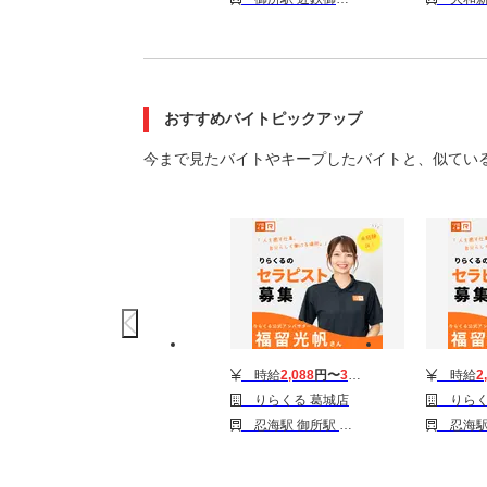
おすすめバイトピックアップ
今まで見たバイトやキープしたバイトと、似てい
時給
2,088
円〜
3,510
円
時給
2
りらくる 葛城店
りらく
忍海駅 御所駅 大和新庄駅
忍海駅 御所