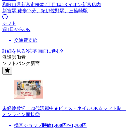
和歌山県新宮市橋本2丁目14-23 イオン新宮店内
新宮駅 徒歩13分、紀伊佐野駅、三輪崎駅
シフト
週1日からOK
交通費支給
詳細を見る
応募画面に進む
派遣労働者
ソフトバンク新宮
未経験歓迎！20代活躍中★ピアス・ネイルOK☆シフト制！
オンライン面接◎
携帯ショップ
時給
1,400
円〜
1,700
円