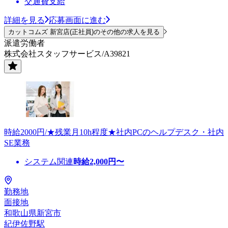
交通費支給
詳細を見る
応募画面に進む
カットコムズ 新宮店(正社員)のその他の求人を見る
派遣労働者
株式会社スタッフサービス/A39821
時給2000円/★残業月10h程度★社内PCのヘルプデスク・社内
SE業務
システム関連
時給
2,000
円〜
勤務地
面接地
和歌山県新宮市
紀伊佐野駅