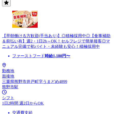
【早朝働ける方歓迎(手当あり)】◎積極採用中◎【食事補助
＆前払い有】週2・1日2h～OK！セルフレジで簡単接客◎マ
ニュアル完備で初バイト・未経験も安心！積極採用中
ファーストフード
時給
1,180
円〜
勤務地
面接地
三重県熊野市井戸町字うまどめ4899
熊野市駅
シフト
1日2時間 週2日からOK
交通費支給