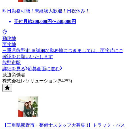
即日勤務可能！未経験大歓迎！日祝休み！
受付
月給
200,000
円〜
240,000
円
勤務地
面接地
三重県熊野市 ※詳細な勤務地につきましては、面接時にご
確認をお願いいたします
熊野市駅
詳細を見る
応募画面に進む
派遣労働者
株式会社レソリューション(54253)
【三重県熊野市・整備士スタッフ大募集!!】トラック・バス