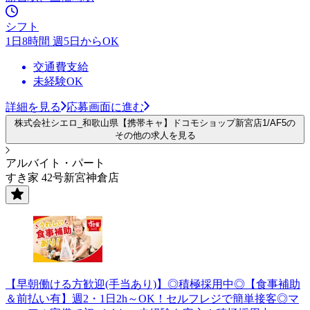
シフト
1日8時間 週5日からOK
交通費支給
未経験OK
詳細を見る
応募画面に進む
株式会社シエロ_和歌山県【携帯キャ】ドコモショップ新宮店1/AF5の
その他の求人を見る
アルバイト・パート
すき家 42号新宮神倉店
【早朝働ける方歓迎(手当あり)】◎積極採用中◎【食事補助
＆前払い有】週2・1日2h～OK！セルフレジで簡単接客◎マ