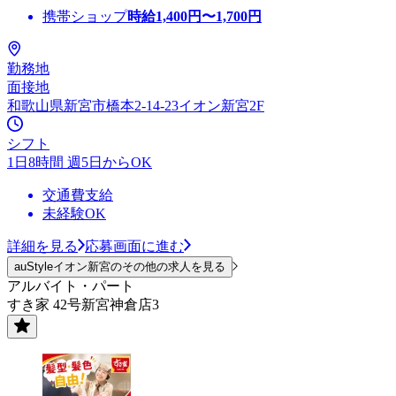
携帯ショップ
時給
1,400
円〜
1,700
円
勤務地
面接地
和歌山県新宮市橋本2-14-23イオン新宮2F
シフト
1日8時間 週5日からOK
交通費支給
未経験OK
詳細を見る
応募画面に進む
auStyleイオン新宮のその他の求人を見る
アルバイト・パート
すき家 42号新宮神倉店3