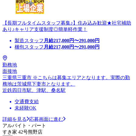
【長期フルタイムスタッフ募集♪】住み込み歓迎★社宅補助
あり♪キャリア支援制度◎簡単軽作業！
製造スタッフ
月給
217,000
円〜
291,000
円
梱包スタッフ
月給
217,000
円〜
291,000
円
勤務地
面接地
三重県三重市 ※こちらは募集エリアとなります。実際の勤
務地は茨城県下妻市となります。
近鉄四日市駅、津駅、桑名駅
交通費支給
未経験OK
詳細を見る
応募画面に進む
アルバイト・パート
すき家 42号熊野店