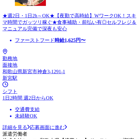
★週2日・1日2h～OK★【夜勤で高時給】WワークOK！スキ
マ時間でガッツリ稼ぐ★食事補助・前払い有◎セルフレジ＆
マニュアル完備で深夜も安心
ファーストフード
時給
1,625
円〜
勤務地
面接地
和歌山県新宮市神倉3-1291-1
新宮駅
シフト
1日2時間 週2日からOK
交通費支給
未経験OK
詳細を見る
応募画面に進む
派遣労働者