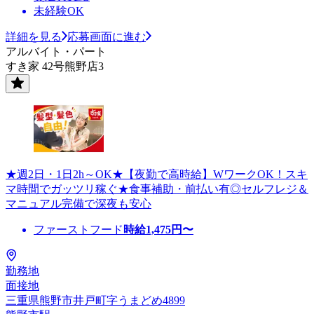
未経験OK
詳細を見る
応募画面に進む
アルバイト・パート
すき家 42号熊野店3
★週2日・1日2h～OK★【夜勤で高時給】WワークOK！スキ
マ時間でガッツリ稼ぐ★食事補助・前払い有◎セルフレジ＆
マニュアル完備で深夜も安心
ファーストフード
時給
1,475
円〜
勤務地
面接地
三重県熊野市井戸町字うまどめ4899