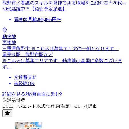
熊野市／看護のスキルを発揮できる職場をご紹介◎＊20代～
50代活躍中＊【紹介予定派遣】
看護師
月給
269,065
円〜
勤務地
面接地
三重県熊野市 ※こちらは募集エリアの一例となります。
最寄り駅：熊野市駅など
※こちらは募集エリアです。勤務地は全国に多数ございま
す。
交通費支給
未経験OK
詳細を見る
応募画面に進む
派遣労働者
UTエージェント株式会社 東海第一CU_熊野市