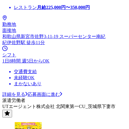
レストラン
月給
225,000
円〜
350,000
円
勤務地
面接地
和歌山県新宮市佐野3-11-19 スーパーセンター南紀
紀伊佐野駅 徒歩11分
シフト
1日8時間 週5日からOK
交通費支給
未経験OK
まかないあり
詳細を見る
応募画面に進む
派遣労働者
UTエージェント株式会社 北関東第一CU_茨城県下妻市