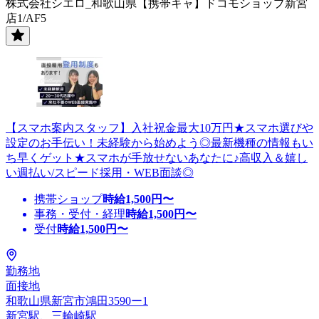
株式会社シエロ_和歌山県【携帯キャ】ドコモショップ新宮
店1/AF5
【スマホ案内スタッフ】入社祝金最大10万円★スマホ選びや
設定のお手伝い！未経験から始めよう◎最新機種の情報もい
ち早くゲット★スマホが手放せないあなたに♪高収入＆嬉し
い週払い/スピード採用・WEB面談◎
携帯ショップ
時給
1,500
円〜
事務・受付・経理
時給
1,500
円〜
受付
時給
1,500
円〜
勤務地
面接地
和歌山県新宮市鴻田3590ー1
新宮駅、三輪崎駅