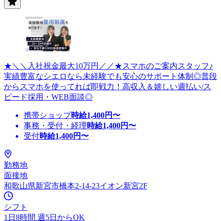
★＼＼入社祝金最大10万円／／★スマホのご案内スタッフ♪
実績豊富なシエロなら未経験でも安心のサポート体制◎普段
からスマホを使ってれば即戦力！高収入＆嬉しい週払い/ス
ピード採用・WEB面談◎
携帯ショップ
時給
1,400
円〜
事務・受付・経理
時給
1,400
円〜
受付
時給
1,400
円〜
勤務地
面接地
和歌山県新宮市橋本2-14-23イオン新宮2F
シフト
1日8時間 週5日からOK