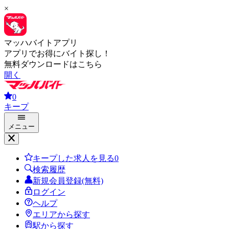
×
マッハバイトアプリ
アプリでお得にバイト探し！
無料ダウンロードはこちら
開く
0
キープ
メニュー
キープした求人を見る
0
検索履歴
新規会員登録(無料)
ログイン
ヘルプ
エリアから探す
駅から探す