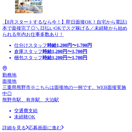
【8月スタートするなら今！】即日面接OK！自宅から電話1
本で面接完了◎＼日払いOKでスグ稼げる／未経験から始め
られる年内お仕事多数あり！
仕分けスタッフ
時給
1,200
円〜
1,700
円
倉庫スタッフ
時給
1,200
円〜
1,700
円
梱包スタッフ
時給
1,200
円〜
1,700
円
勤務地
面接地
三重県熊野市※こちらは面接地の一例です。WEB面接実施
中◎
熊野市駅、有井駅、大泊駅
交通費支給
未経験OK
詳細を見る
応募画面に進む