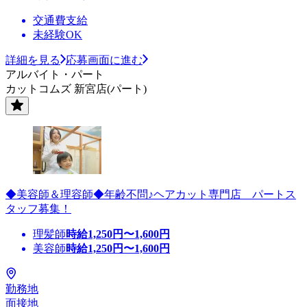
交通費支給
未経験OK
詳細を見る
応募画面に進む
アルバイト・パート
カットコムズ 新宮店(パート)
◆美容師＆理容師◆年齢不問♪ヘアカット専門店 パートス
タッフ募集！
理髪師
時給
1,250
円〜
1,600
円
美容師
時給
1,250
円〜
1,600
円
勤務地
面接地