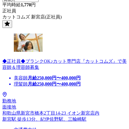
平均時給
1,770
円
正社員
カットコムズ 新宮店(正社員)
◆正社員◆ブランクOK♪カット専門店『カットコムズ』で美
容師＆理容師募集
美容師
月給
250,000
円〜
400,000
円
理髪師
月給
250,000
円〜
400,000
円
勤務地
面接地
和歌山県新宮市橋本2丁目14-23 イオン新宮店内
新宮駅 徒歩13分、紀伊佐野駅、三輪崎駅