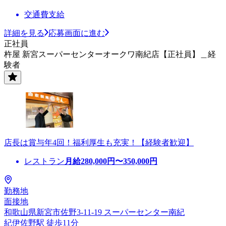
交通費支給
詳細を見る
応募画面に進む
正社員
杵屋 新宮スーパーセンターオークワ南紀店【正社員】＿経
験者
店長は賞与年4回！福利厚生も充実！【経験者歓迎】
レストラン
月給
280,000
円〜
350,000
円
勤務地
面接地
和歌山県新宮市佐野3-11-19 スーパーセンター南紀
紀伊佐野駅 徒歩11分