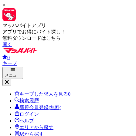
×
マッハバイトアプリ
アプリでお得にバイト探し！
無料ダウンロードはこちら
開く
0
キープ
メニュー
キープした求人を見る
0
検索履歴
新規会員登録(無料)
ログイン
ヘルプ
エリアから探す
駅から探す