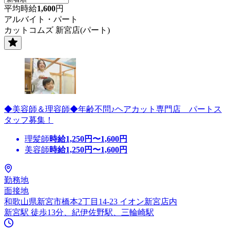
平均時給
1,600
円
アルバイト・パート
カットコムズ 新宮店(パート)
◆美容師＆理容師◆年齢不問♪ヘアカット専門店 パートス
タッフ募集！
理髪師
時給
1,250
円〜
1,600
円
美容師
時給
1,250
円〜
1,600
円
勤務地
面接地
和歌山県新宮市橋本2丁目14-23 イオン新宮店内
新宮駅 徒歩13分、紀伊佐野駅、三輪崎駅