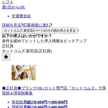
シフト
週1日からOK
交通費支給
詳細を見る
応募画面に進む
カットコムズ 新宮店(パート)のその他の求人を見る
以下の求人はいかがですか？
条件を緩めてヒットした求人情報をピックアップ
正社員
カットコムズ 新宮店(正社員)
◆正社員◆ブランクOK♪カット専門店『カットコムズ』で美
容師＆理容師募集
美容師
月給
250,000
円〜
400,000
円
理髪師
月給
250,000
円〜
400,000
円