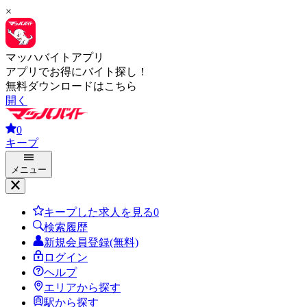
×
マッハバイトアプリ
アプリでお得にバイト探し！
無料ダウンロードはこちら
開く
0
キープ
メニュー
キープした求人を見る
0
検索履歴
新規会員登録(無料)
ログイン
ヘルプ
エリアから探す
駅から探す