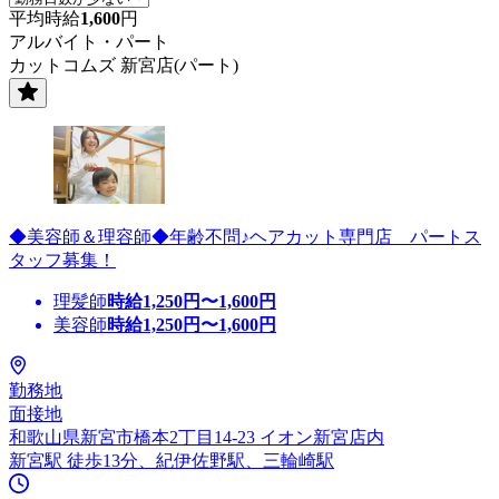
平均時給
1,600
円
アルバイト・パート
カットコムズ 新宮店(パート)
◆美容師＆理容師◆年齢不問♪ヘアカット専門店 パートス
タッフ募集！
理髪師
時給
1,250
円〜
1,600
円
美容師
時給
1,250
円〜
1,600
円
勤務地
面接地
和歌山県新宮市橋本2丁目14-23 イオン新宮店内
新宮駅 徒歩13分、紀伊佐野駅、三輪崎駅