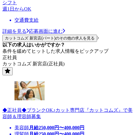
シフト
週1日からOK
交通費支給
詳細を見る
応募画面に進む
カットコムズ 新宮店(パート)のその他の求人を見る
以下の求人はいかがですか？
条件を緩めてヒットした求人情報をピックアップ
正社員
カットコムズ 新宮店(正社員)
◆正社員◆ブランクOK♪カット専門店『カットコムズ』で美
容師＆理容師募集
美容師
月給
250,000
円〜
400,000
円
理髪師
月給
250,000
円〜
400,000
円