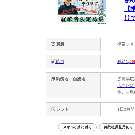
株式会
【
け
職種
携帯シ
給与
時給
1,50
勤務地・面接地
広島県広島
広島駅駅
駅、白島
シフト
1日8時間
スキルが身に付く
契約社員登用あり