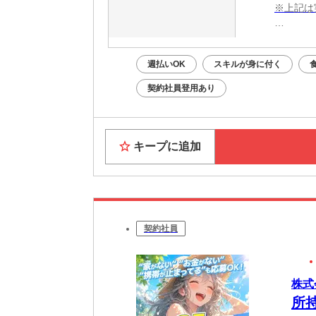
※上記は
・電話応募
・WEB
週払いOK
スキルが身に付く
面接はあ
契約社員登用あり
Web面
キープに追加
契約社員
株式
所