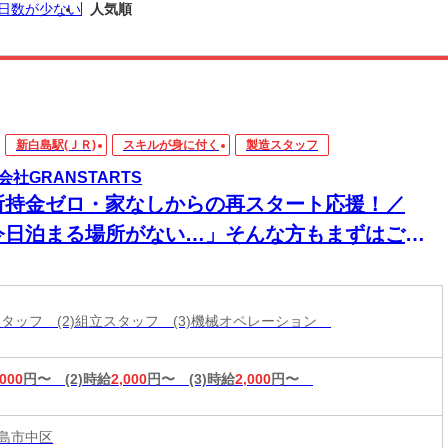
日数が少ない
人気順
新白島駅(ＪＲ)
スキルが身に付く
製造スタッフ
会社GRANSTARTS
所持金ゼロ・家なしからの再スタート応援！／
今日泊まる場所がない…」そんな方もまずはご相
ください！即入寮OK×食事サポートあり★家具家
付き個室寮でカバンひとつでも新生活スタート可
造スタッフ (2)組立スタッフ (3)機械オペレーション
◎働く場所も
,000
円〜
(2)時給
2,000
円〜
(3)時給
2,000
円〜
島市中区