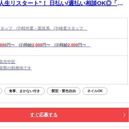
“人生リスタート”！ 日払い/週払い相談OK◎「今
寝る場所どうしよう…」を今すぐ解決◎ ハイグレ
ド家具家電付き個室寮完備に即入寮も可能です♪
庫スタッフ (2)軽作業・製造系 (3)検査スタッフ
,000
円〜
(2)時給
2,000
円〜
(3)時給
2,000
円〜
島市中区
実際の勤務地です
：平日・土日祝OK（9:00～20:00）
応募：24時間いつでもOK
食事、まかない付き
髪型・髪色自由
ネイルOK
なたの予定に合わせて調整します！
接・電話面接・対面面接から、ご希望の方法を選べます◎
すぐ応募する