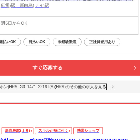
(広電)駅、新白島(ＪＲ)駅
 週5日からOK
週払いOK
日払いOK
未経験歓迎
正社員登用あり
すぐ応募する
RS_G3_1471_2216T(A)(HRS)のその他の求人を見る
新白島駅(ＪＲ)
スキルが身に付く
携帯ショップ