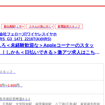
新白島駅(ＪＲ)
スキルが身に付く
家電販売スタッフ
会社フェローズ(ワイヤレスイヤホ
RS_G3_1471_2216T(A)(HRS)
しろ＜未経験歓迎な＞Appleコーナーのスタッ
！！しかも＜日払いできる＞激アツ求人はこち
！！
売スタッフ
0
円〜
1,600
円
市南区西蟹屋4-1-1
、広島駅、女学院前駅、縮景園前駅、八丁堀(広島)駅、家庭裁判所前