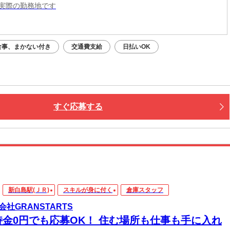
実際の勤務地です
：平日・土日祝OK（9:00～20:00）
応募：24時間いつでもOK
食事、まかない付き
交通費支給
日払いOK
なたの予定に合わせて調整します！
接・電話面接・対面面接から、ご希望の方法を選べます◎
すぐ応募する
新白島駅(ＪＲ)
スキルが身に付く
倉庫スタッフ
会社GRANSTARTS
持金0円でも応募OK！ 住む場所も仕事も手に入れ