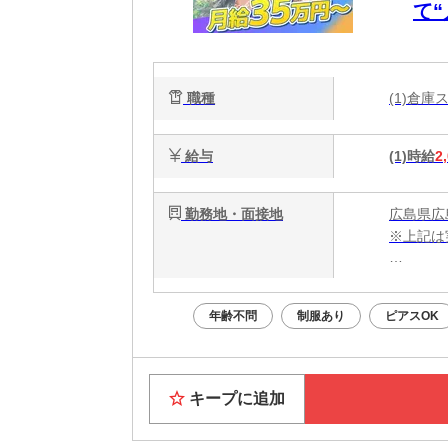
て
日
ー
職種
(1)倉
給与
(1)時給
2
勤務地・面接地
広島県広
※上記は
・電話応募
・WEB
年齢不問
制服あり
ピアスOK
面接はあ
Web面
キープに追加