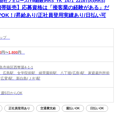
社フェローズ(YM経験)HRS_YK_1471_2216T(A)(HRS)
携帯販売】応募資格は「接客業の経験がある」だ
でOK！/昇給あり/正社員登用実績あり/日払い可
ョップ
0
円〜
1,800
円
市南区西蟹屋4-1-1
、広島駅、女学院前駅、縮景園前駅、八丁堀(広島)駅、家庭裁判所前
(広電)駅、新白島(ＪＲ)駅
 週5日からOK
正社員登用あり
交通費支給
週払いOK
日払いOK