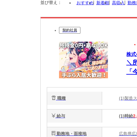
並び替え：
おすすめ
新着順
高収入
勤務
契約社員
株式
＼
「
談
電
職種
(1)製
能
給与
(1)時給
2
勤務地・面接地
広島県広