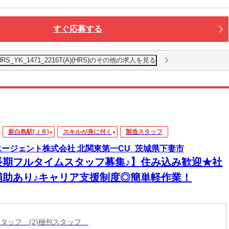
すぐ応募する
_YK_1471_2216T(A)(HRS)のその他の求人を見る
新白島駅(ＪＲ)
スキルが身に付く
製造スタッフ
エージェント株式会社 北関東第一CU_茨城県下妻市
長期フルタイムスタッフ募集♪】住み込み歓迎★社
補助あり♪キャリア支援制度◎簡単軽作業！
造スタッフ (2)梱包スタッフ