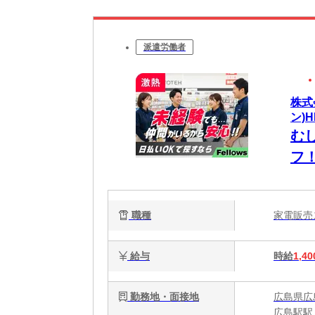
派遣労働者
株式
ン)H
む
フ
ら
職種
家電販
給与
時給
1,40
勤務地・面接地
広島県広島
広島駅駅