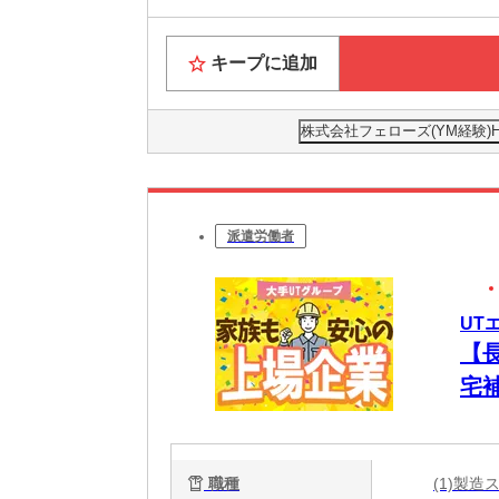
キープに追加
株式会社フェローズ(YM経験)HRS
派遣労働者
UT
【
宅
職種
(1)製