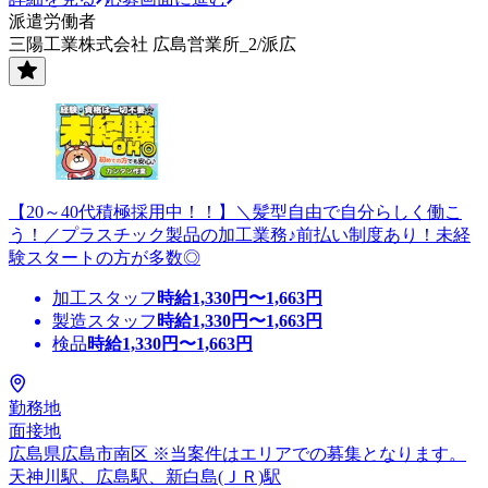
派遣労働者
三陽工業株式会社 広島営業所_2/派広
【20～40代積極採用中！！】＼髪型自由で自分らしく働こ
う！／プラスチック製品の加工業務♪前払い制度あり！未経
験スタートの方が多数◎
加工スタッフ
時給
1,330
円〜
1,663
円
製造スタッフ
時給
1,330
円〜
1,663
円
検品
時給
1,330
円〜
1,663
円
勤務地
面接地
広島県広島市南区 ※当案件はエリアでの募集となります。
天神川駅、広島駅、新白島(ＪＲ)駅