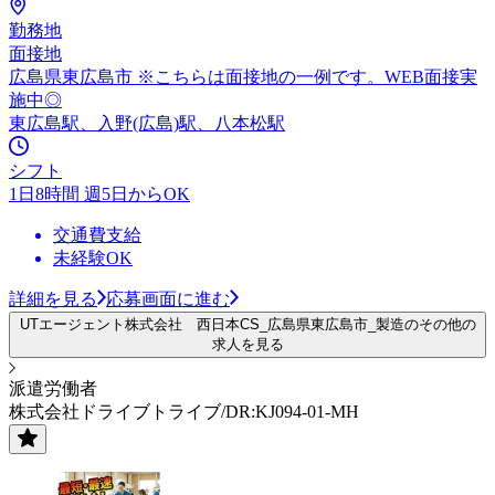
勤務地
面接地
広島県東広島市 ※こちらは面接地の一例です。WEB面接実
施中◎
東広島駅、入野(広島)駅、八本松駅
シフト
1日8時間 週5日からOK
交通費支給
未経験OK
詳細を見る
応募画面に進む
UTエージェント株式会社 西日本CS_広島県東広島市_製造のその他の
求人を見る
派遣労働者
株式会社ドライブトライブ/DR:KJ094-01-MH