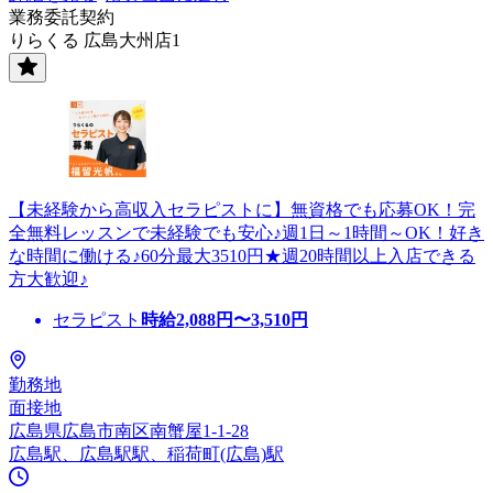
業務委託契約
りらくる 広島大州店1
【未経験から高収入セラピストに】無資格でも応募OK！完
全無料レッスンで未経験でも安心♪週1日～1時間～OK！好き
な時間に働ける♪60分最大3510円★週20時間以上入店できる
方大歓迎♪
セラピスト
時給
2,088
円〜
3,510
円
勤務地
面接地
広島県広島市南区南蟹屋1-1-28
広島駅、広島駅駅、稲荷町(広島)駅