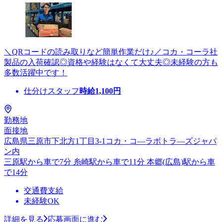
＼QRコードの読み取りなど簡単作業だけ♪／コカ・コーラ社
製品の入荷確認◎資格や経験はなくて大丈夫◎未経験の方も
多数活躍中です！
仕分けスタッフ
時給
1,100
円
勤務地
面接地
広島県三原市下北方1丁目3-1コカ・コ―ラボトラ―ズジャパ
ン内
三原駅から車で7分 糸崎駅から車で11分 本郷(広島)駅から車
で14分
交通費支給
未経験OK
詳細を見る
応募画面に進む