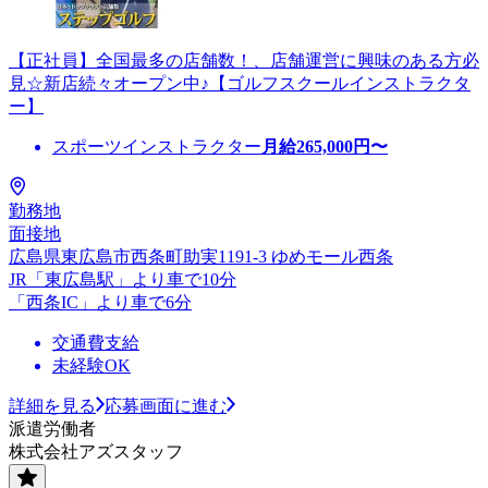
【正社員】全国最多の店舗数！、店舗運営に興味のある方必
見☆新店続々オープン中♪【ゴルフスクールインストラクタ
ー】
スポーツインストラクター
月給
265,000
円〜
勤務地
面接地
広島県東広島市西条町助実1191-3 ゆめモール西条
JR「東広島駅」より車で10分
「西条IC」より車で6分
交通費支給
未経験OK
詳細を見る
応募画面に進む
派遣労働者
株式会社アズスタッフ