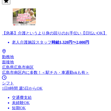
【急募】介護というより身の回りのお手伝い【日払いOK】
老人介護施設スタッフ
時給
1,320
円〜
2,000
円
勤務地
面接地
広島県広島市南区
広島市南区内に多数！＜駅チカ・車通勤okも有＞
シフト
1日8時間 週5日からOK
交通費支給
未経験OK
短期OK