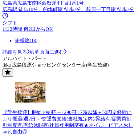
広島県広島市南区西蟹屋4丁目1番1号
広島駅 徒歩10分、的場町駅 徒歩7分、段原一丁目駅 徒歩7分
シフト
1日2時間 週2日からOK
未経験OK
詳細を見る
応募画面に進む
アルバイト・パート
ikka 広島段原ショッピングセンター店(学生歓迎)
【学生歓迎】時給1090円～1290円 17時以降＋50円※経験に
より優遇/週2日～/交通費支給(当社規定内)/昇給有/従業員割
引制度有/有給休暇有/社員登用制度有★ネイル・ピアスおし
ゃれ自由◎