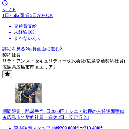
シフト
1日7.5時間 週5日からOK
交通費支給
未経験OK
まかないあり
詳細を見る
応募画面に進む
契約社員
リライアンス・セキュリティー株式会社(広島交通契約社員)
広島県広島市南区エリア1
期間限定！酷暑手当1日2000円！シニア歓迎の交通誘導警備
★広島市で契約社員・週休2日・安定収入!
車両誘導スタッフ
月給
209,000
円〜
213,400
円