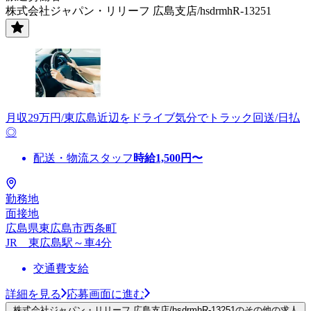
株式会社ジャパン・リリーフ 広島支店/hsdrmhR-13251
月収29万円/東広島近辺をドライブ気分でトラック回送/日払
◎
配送・物流スタッフ
時給
1,500
円〜
勤務地
面接地
広島県東広島市西条町
JR 東広島駅～車4分
交通費支給
詳細を見る
応募画面に進む
株式会社ジャパン・リリーフ 広島支店/hsdrmhR-13251のその他の求人