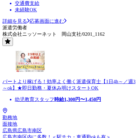
交通費支給
未経験OK
詳細を見る
応募画面に進む
派遣労働者
株式会社ニッソーネット 岡山支社/0201_1162
パートより稼げる！効率よく働く派遣保育士【1日4h～／週3
～ok】★即日勤務・夏休み明けスタートOK
幼児教育スタッフ
時給
1,300
円〜
1,450
円
勤務地
面接地
広島県広島市南区
広島市南区内に多数！＜駅チカ・車通勤okも有＞