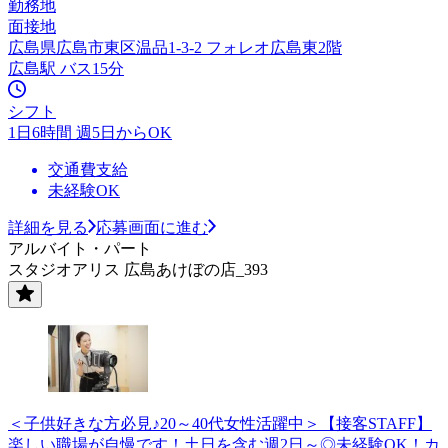
勤務地
面接地
広島県広島市東区温品1-3-2 フォレオ広島東2階
広島駅 バス15分
シフト
1日6時間 週5日からOK
交通費支給
未経験OK
詳細を見る
応募画面に進む
アルバイト・パート
スタジオアリス 広島あけぼの店_393
＜子供好きな方必見♪20～40代女性活躍中＞【接客STAFF】
楽しい職場が自慢です！土日を含む週2日～◎未経験OK！カ