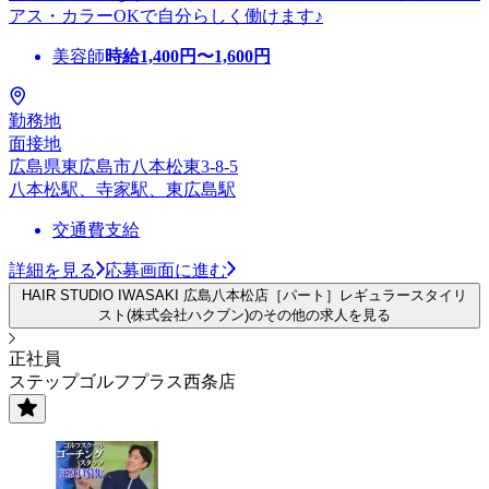
アス・カラーOKで自分らしく働けます♪
美容師
時給
1,400
円〜
1,600
円
勤務地
面接地
広島県東広島市八本松東3-8-5
八本松駅、寺家駅、東広島駅
交通費支給
詳細を見る
応募画面に進む
HAIR STUDIO IWASAKI 広島八本松店［パート］レギュラースタイリ
スト(株式会社ハクブン)のその他の求人を見る
正社員
ステップゴルフプラス西条店