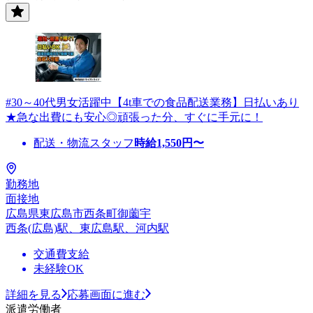
#30～40代男女活躍中【4t車での食品配送業務】日払いあり
★急な出費にも安心◎頑張った分、すぐに手元に！
配送・物流スタッフ
時給
1,550
円〜
勤務地
面接地
広島県東広島市西条町御薗宇
西条(広島)駅、東広島駅、河内駅
交通費支給
未経験OK
詳細を見る
応募画面に進む
派遣労働者