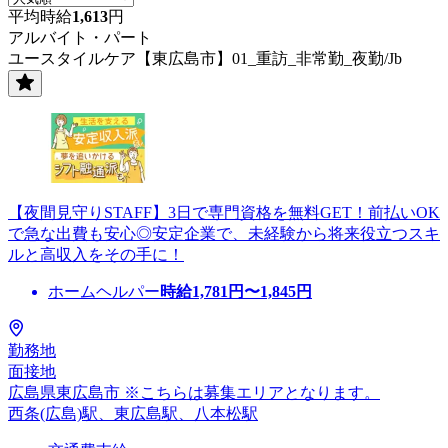
平均時給
1,613
円
アルバイト・パート
ユースタイルケア【東広島市】01_重訪_非常勤_夜勤/Jb
【夜間見守りSTAFF】3日で専門資格を無料GET！前払いOK
で急な出費も安心◎安定企業で、未経験から将来役立つスキ
ルと高収入をその手に！
ホームヘルパー
時給
1,781
円〜
1,845
円
勤務地
面接地
広島県東広島市 ※こちらは募集エリアとなります。
西条(広島)駅、東広島駅、八本松駅