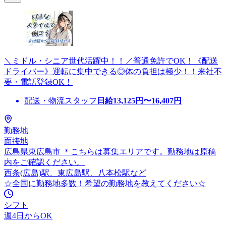
＼ミドル・シニア世代活躍中！！／普通免許でOK！《配送
ドライバー》運転に集中できる◎体の負担は極少！！来社不
要・電話登録OK！
配送・物流スタッフ
日給
13,125
円〜
16,407
円
勤務地
面接地
広島県東広島市 ＊こちらは募集エリアです。勤務地は原稿
内をご確認ください。
西条(広島)駅、東広島駅、八本松駅など
☆全国に勤務地多数！希望の勤務地を教えてください☆
シフト
週4日からOK