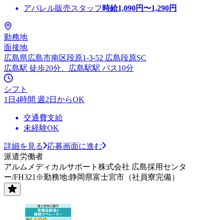
アパレル販売スタッフ
時給
1,090
円〜
1,290
円
勤務地
面接地
広島県広島市南区段原1-3-52 広島段原SC
広島駅 徒歩20分、広島駅駅 バス10分
シフト
1日4時間 週2日からOK
交通費支給
未経験OK
詳細を見る
応募画面に進む
派遣労働者
アルムメディカルサポート株式会社 広島採用センタ
ー/FH321※勤務地:静岡県富士宮市（社員寮完備）