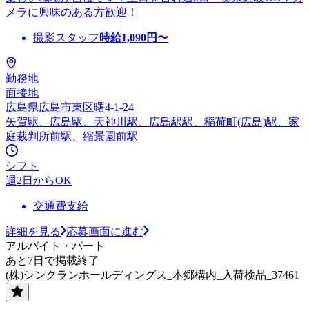
メラに興味のある方歓迎！
撮影スタッフ
時給
1,090
円〜
勤務地
面接地
広島県広島市東区曙4-1-24
矢賀駅、広島駅、天神川駅、広島駅駅、稲荷町(広島)駅、家
庭裁判所前駅、縮景園前駅
シフト
週2日からOK
交通費支給
詳細を見る
応募画面に進む
アルバイト・パート
あと7日で掲載終了
(株)シンクランホールディングス_本郷構内_入荷検品_37461