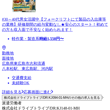
#30～40代男女活躍中【フォークリフトにて製品の入出庫等
の業務】研修期間の給与変動なし★安心のスタート！初めて
の方も収入面で不安なく始められます！
軽作業・製造系
時給
1,550
円〜
勤務地
面接地
広島県東広島市志和流通
八本松駅、東広島駅、河内駅
交通費支給
未経験OK
詳細を見る
応募画面に進む
株式会社ドライブトライブ/DR:KJ094-01-MHのその他の求人を見る
派遣労働者
株式会社ドライブトライブ/DR:KJ148-01-MH