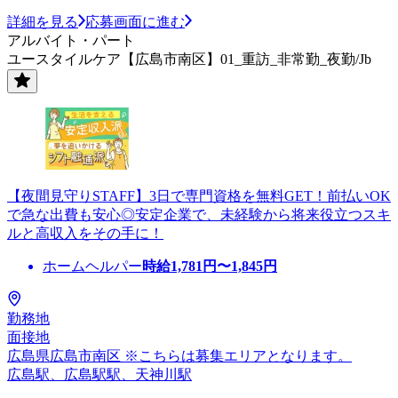
詳細を見る
応募画面に進む
アルバイト・パート
ユースタイルケア【広島市南区】01_重訪_非常勤_夜勤/Jb
【夜間見守りSTAFF】3日で専門資格を無料GET！前払いOK
で急な出費も安心◎安定企業で、未経験から将来役立つスキ
ルと高収入をその手に！
ホームヘルパー
時給
1,781
円〜
1,845
円
勤務地
面接地
広島県広島市南区 ※こちらは募集エリアとなります。
広島駅、広島駅駅、天神川駅