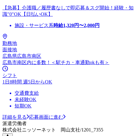
【急募】介護職／履歴書なしで即応募＆スグ開始！経験・知
識"0"OK【日払いOK】
施設・サービス系
時給
1,320
円〜
2,000
円
勤務地
面接地
広島県広島市南区
広島市南区内に多数！＜駅チカ・車通勤okも有＞
シフト
1日8時間 週5日からOK
交通費支給
未経験OK
短期OK
詳細を見る
応募画面に進む
派遣労働者
株式会社ニッソーネット 岡山支社/1201_7355