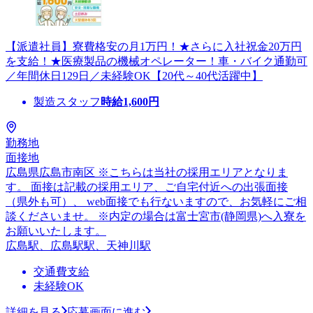
【派遣社員】寮費格安の月1万円！★さらに入社祝金20万円
を支給！★医療製品の機械オペレーター！車・バイク通勤可
／年間休日129日／未経験OK【20代～40代活躍中】
製造スタッフ
時給
1,600
円
勤務地
面接地
広島県広島市南区 ※こちらは当社の採用エリアとなりま
す。 面接は記載の採用エリア、ご自宅付近への出張面接
（県外も可）、 web面接でも行ないますので、お気軽にご相
談くださいませ。 ※内定の場合は富士宮市(静岡県)へ入寮を
お願いいたします。
広島駅、広島駅駅、天神川駅
交通費支給
未経験OK
詳細を見る
応募画面に進む