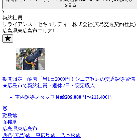
を見る
契約社員
リライアンス・セキュリティー株式会社(広島交通契約社員)
広島県東広島市エリア1
期間限定！酷暑手当1日2000円！シニア歓迎の交通誘導警備
★広島市で契約社員・週休2日・安定収入!
車両誘導スタッフ
月給
209,000
円〜
213,400
円
勤務地
面接地
広島県東広島市
西条(広島)駅、東広島駅、八本松駅