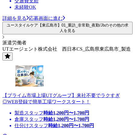
交通費支給
未経験OK
詳細を見る
応募画面に進む
ユースタイルケア【東広島市】01_重訪_非常勤_夜勤/Jbのその他の求
人を見る
派遣労働者
UTエージェント株式会社 西日本CS_広島県東広島市_製造
【プライム市場上場UTグループ】来社不要でラクすぎ
◎WEB登録で簡単工場ワークスタート！
製造スタッフ
時給
1,200
円〜
1,700
円
倉庫スタッフ
時給
1,200
円〜
1,700
円
仕分けスタッフ
時給
1,200
円〜
1,700
円