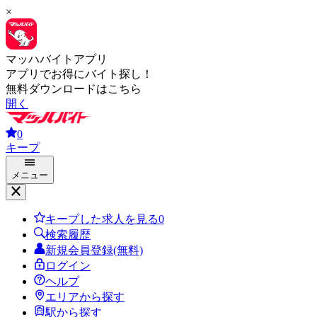
×
マッハバイトアプリ
アプリでお得にバイト探し！
無料ダウンロードはこちら
開く
0
キープ
メニュー
キープした求人を見る
0
検索履歴
新規会員登録(無料)
ログイン
ヘルプ
エリアから探す
駅から探す