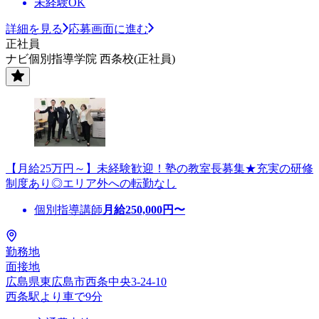
未経験OK
詳細を見る
応募画面に進む
正社員
ナビ個別指導学院 西条校(正社員)
【月給25万円～】未経験歓迎！塾の教室長募集★充実の研修
制度あり◎エリア外への転勤なし
個別指導講師
月給
250,000
円〜
勤務地
面接地
広島県東広島市西条中央3-24-10
西条駅より車で9分