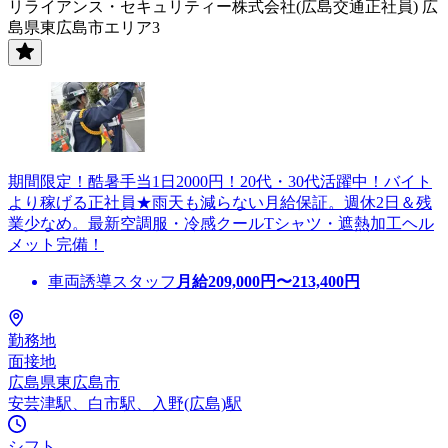
リライアンス・セキュリティー株式会社(広島交通正社員) 広
島県東広島市エリア3
期間限定！酷暑手当1日2000円！20代・30代活躍中！バイト
より稼げる正社員★雨天も減らない月給保証。週休2日＆残
業少なめ。最新空調服・冷感クールTシャツ・遮熱加工ヘル
メット完備！
車両誘導スタッフ
月給
209,000
円〜
213,400
円
勤務地
面接地
広島県東広島市
安芸津駅、白市駅、入野(広島)駅
シフト