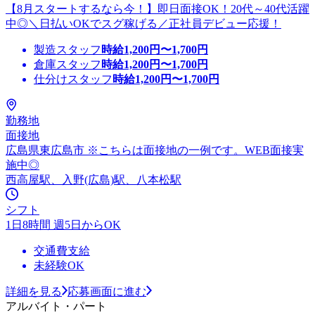
【8月スタートするなら今！】即日面接OK！20代～40代活躍
中◎＼日払いOKでスグ稼げる／正社員デビュー応援！
製造スタッフ
時給
1,200
円〜
1,700
円
倉庫スタッフ
時給
1,200
円〜
1,700
円
仕分けスタッフ
時給
1,200
円〜
1,700
円
勤務地
面接地
広島県東広島市 ※こちらは面接地の一例です。WEB面接実
施中◎
西高屋駅、入野(広島)駅、八本松駅
シフト
1日8時間 週5日からOK
交通費支給
未経験OK
詳細を見る
応募画面に進む
アルバイト・パート