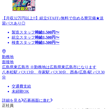
【月収32万円以上!!】組立STAFF♪無料で住める寮完備★送
迎バスあり◎
製造スタッフ
時給
1,500
円〜
組立スタッフ
時給
1,500
円〜
検査スタッフ
時給
1,500
円〜
勤務地
面接地
広島県東広島市 ※勤務地は広島県東広島市になります
八本松駅 バス13分、寺家駅 バス30分、西条(広島)駅 バス30
分
交通費支給
未経験OK
詳細を見る
応募画面に進む
正社員