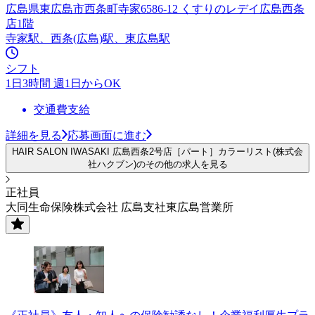
広島県東広島市西条町寺家6586-12 くすりのレデイ広島西条
店1階
寺家駅、西条(広島)駅、東広島駅
シフト
1日3時間 週1日からOK
交通費支給
詳細を見る
応募画面に進む
HAIR SALON IWASAKI 広島西条2号店［パート］カラーリスト(株式会
社ハクブン)のその他の求人を見る
正社員
大同生命保険株式会社 広島支社東広島営業所