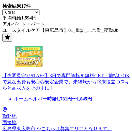
検索結果
17
件
平均時給
1,594
円
アルバイト・パート
ユースタイルケア【東広島市】01_重訪_非常勤_夜勤/Jb
【夜間見守りSTAFF】3日で専門資格を無料GET！前払いOK
で急な出費も安心◎安定企業で、未経験から将来役立つスキ
ルと高収入をその手に！
ホームヘルパー
時給
1,781
円〜
1,845
円
勤務地
面接地
広島県東広島市 ※こちらは募集エリアとなります。