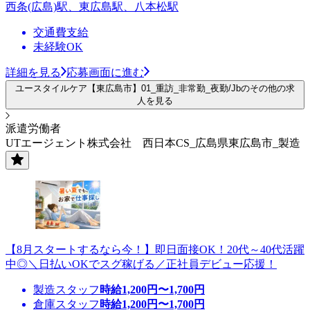
西条(広島)駅、東広島駅、八本松駅
交通費支給
未経験OK
詳細を見る
応募画面に進む
ユースタイルケア【東広島市】01_重訪_非常勤_夜勤/Jbのその他の求
人を見る
派遣労働者
UTエージェント株式会社 西日本CS_広島県東広島市_製造
【8月スタートするなら今！】即日面接OK！20代～40代活躍
中◎＼日払いOKでスグ稼げる／正社員デビュー応援！
製造スタッフ
時給
1,200
円〜
1,700
円
倉庫スタッフ
時給
1,200
円〜
1,700
円