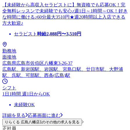
【未経験から高収入セラピストに】無資格でも応募OK！完
全無料レッスンで未経験でも安心♪週1日～1時間～OK！好き
な時間に働ける♪60分最大3510円★週20時間以上入店できる
方大歓迎♪
セラピスト
時給
2,088
円〜
3,510
円
勤務地
面接地
広島県広島市佐伯区八幡東3-26-37
広島駅、新岩国駅、岩国駅、宮島口駅、廿日市駅、大野浦
駅、呉駅、可部駅、西条(広島)駅
シフト
1日1時間 週1日からOK
未経験OK
詳細を見る
応募画面に進む
りらくる 広島八幡店1のその他の求人を見る
正社員