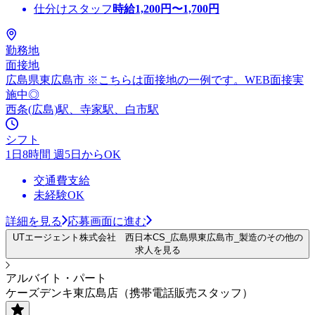
仕分けスタッフ
時給
1,200
円〜
1,700
円
勤務地
面接地
広島県東広島市 ※こちらは面接地の一例です。WEB面接実
施中◎
西条(広島)駅、寺家駅、白市駅
シフト
1日8時間 週5日からOK
交通費支給
未経験OK
詳細を見る
応募画面に進む
UTエージェント株式会社 西日本CS_広島県東広島市_製造のその他の
求人を見る
アルバイト・パート
ケーズデンキ東広島店（携帯電話販売スタッフ）