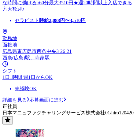
な時間に働ける♪60分最大3510円★週20時間以上入店できる
方大歓迎♪
セラピスト
時給
2,088
円〜
3,510
円
勤務地
面接地
広島県東広島市西条中央3-26-21
西条(広島)駅、寺家駅
シフト
1日1時間 週1日からOK
未経験OK
詳細を見る
応募画面に進む
正社員
日本マニュファクチャリングサービス株式会社01/hiro120420