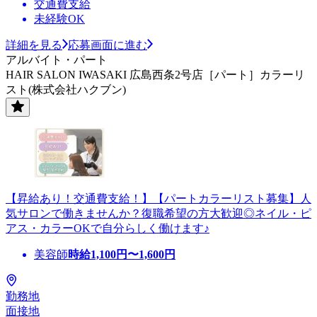
交通費支給
未経験OK
詳細を見る
応募画面に進む
アルバイト・パート
HAIR SALON IWASAKI 広島西条2号店［パート］カラーリ
スト(株式会社ハクブン)
【昇給あり！交通費支給！】【パートカラーリスト募集】人
気サロンで働きませんか？復職希望の方大歓迎◎ネイル・ピ
アス・カラーOKで自分らしく働けます♪
美容師
時給
1,100
円〜
1,600
円
勤務地
面接地