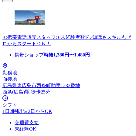
≪携帯電話販売スタッフ≫未経験者歓迎♪知識もスキルもゼ
ロからスタートＯＫ！
携帯ショップ
時給
1,380
円〜
1,480
円
勤務地
面接地
広島県東広島市西条町助実1232番地
西条(広島)駅 徒歩25分
シフト
1日2時間 週2日からOK
交通費支給
未経験OK