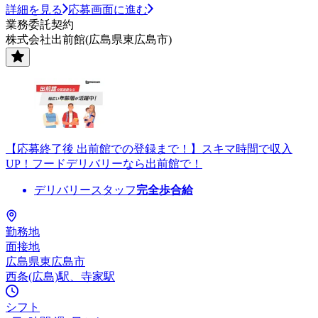
詳細を見る
応募画面に進む
業務委託契約
株式会社出前館(広島県東広島市)
【応募終了後 出前館での登録まで！】スキマ時間で収入
UP！フードデリバリーなら出前館で！
デリバリースタッフ
完全歩合給
勤務地
面接地
広島県東広島市
西条(広島)駅、寺家駅
シフト