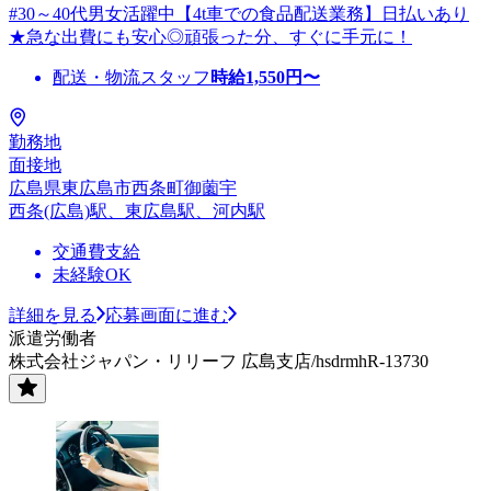
#30～40代男女活躍中【4t車での食品配送業務】日払いあり
★急な出費にも安心◎頑張った分、すぐに手元に！
配送・物流スタッフ
時給
1,550
円〜
勤務地
面接地
広島県東広島市西条町御薗宇
西条(広島)駅、東広島駅、河内駅
交通費支給
未経験OK
詳細を見る
応募画面に進む
派遣労働者
株式会社ジャパン・リリーフ 広島支店/hsdrmhR-13730