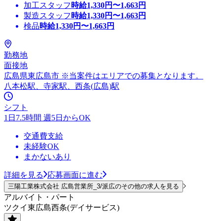
加工スタッフ
時給
1,330
円〜
1,663
円
製造スタッフ
時給
1,330
円〜
1,663
円
検品
時給
1,330
円〜
1,663
円
勤務地
面接地
広島県東広島市 ※当案件はエリアでの募集となります。
八本松駅、寺家駅、西条(広島)駅
シフト
1日7.5時間 週5日からOK
交通費支給
未経験OK
まかないあり
詳細を見る
応募画面に進む
三陽工業株式会社 広島営業所_3/派広のその他の求人を見る
アルバイト・パート
ツクイ東広島西条(デイサービス)