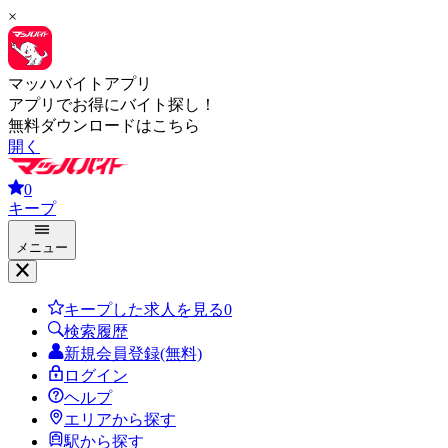
×
マッハバイトアプリ
アプリでお得にバイト探し！
無料ダウンロードはこちら
開く
0
キープ
メニュー
キープした求人を見る
0
検索履歴
新規会員登録(無料)
ログイン
ヘルプ
エリアから探す
駅から探す