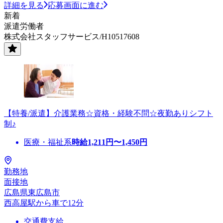
詳細を見る
応募画面に進む
新着
派遣労働者
株式会社スタッフサービス/H10517608
【特養/派遣】介護業務☆資格・経験不問☆夜勤ありシフト
制♪
医療・福祉系
時給
1,211
円〜
1,450
円
勤務地
面接地
広島県東広島市
西高屋駅から車で12分
交通費支給