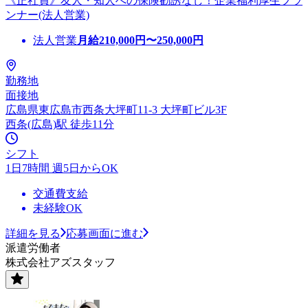
《正社員》友人・知人への保険勧誘なし！企業福利厚生プラ
ンナー(法人営業)
法人営業
月給
210,000
円〜
250,000
円
勤務地
面接地
広島県東広島市西条大坪町11-3 大坪町ビル3F
西条(広島)駅 徒歩11分
シフト
1日7時間 週5日からOK
交通費支給
未経験OK
詳細を見る
応募画面に進む
派遣労働者
株式会社アズスタッフ