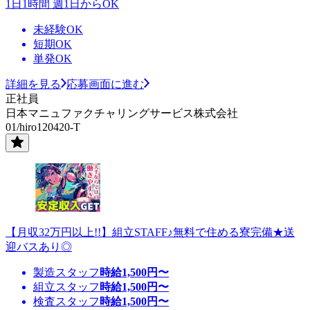
1日1時間 週1日からOK
未経験OK
短期OK
単発OK
詳細を見る
応募画面に進む
正社員
日本マニュファクチャリングサービス株式会社
01/hiro120420-T
【月収32万円以上!!】組立STAFF♪無料で住める寮完備★送
迎バスあり◎
製造スタッフ
時給
1,500
円〜
組立スタッフ
時給
1,500
円〜
検査スタッフ
時給
1,500
円〜