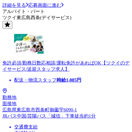
詳細を見る
応募画面に進む
アルバイト・パート
ツクイ東広島西条(デイサービス)
免許必須/勤務日数応相談/運転免許があればOK【ツクイのデ
イサービス/送迎スタッフ求人】
配送・物流スタッフ
時給
1,085
円
勤務地
面接地
広島県東広島市西条町御薗宇6090-1
JRバス中国/芸陽バス「城信」下車徒歩約1分
交通費支給