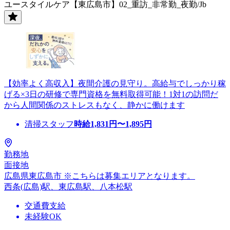
ユースタイルケア【東広島市】02_重訪_非常勤_夜勤/Jb
【効率よく高収入】夜間介護の見守り。高給与でしっかり稼
げる×3日の研修で専門資格を無料取得可能！1対1の訪問だ
から人間関係のストレスもなく、静かに働けます
清掃スタッフ
時給
1,831
円〜
1,895
円
勤務地
面接地
広島県東広島市 ※こちらは募集エリアとなります。
西条(広島)駅、東広島駅、八本松駅
交通費支給
未経験OK