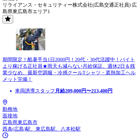
リライアンス・セキュリティー株式会社(広島交通正社員) 広
島県東広島市エリア1
期間限定！酷暑手当1日2000円！20代・30代活躍中！バイト
より稼げる正社員★雨天も減らない月給保証。週休2日＆残
業少なめ。最新空調服・冷感クールTシャツ・遮熱加工ヘル
メット完備！
車両誘導スタッフ
月給
209,000
円〜
213,400
円
勤務地
面接地
広島県東広島市
西条(広島)駅、東広島駅、八本松駅