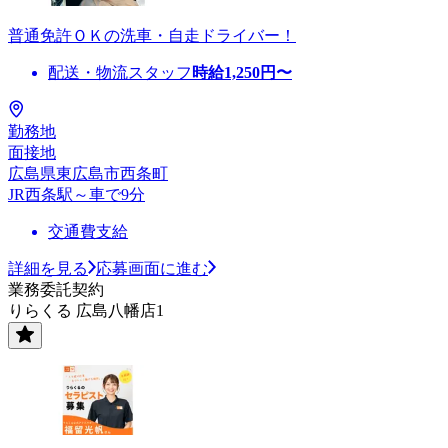
普通免許ＯＫの洗車・自走ドライバー！
配送・物流スタッフ
時給
1,250
円〜
勤務地
面接地
広島県東広島市西条町
JR西条駅～車で9分
交通費支給
詳細を見る
応募画面に進む
業務委託契約
りらくる 広島八幡店1