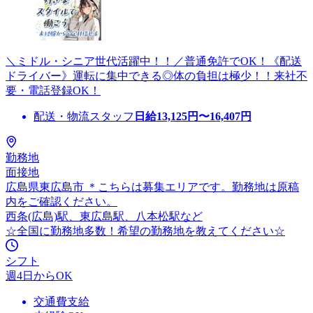
＼ミドル・シニア世代活躍中！！／普通免許でOK！《配送
ドライバー》運転に集中できる◎体の負担は極少！！来社不
要・電話登録OK！
配送・物流スタッフ
日給
13,125
円〜
16,407
円
勤務地
面接地
広島県東広島市 ＊こちらは募集エリアです。勤務地は原稿
内をご確認ください。
西条(広島)駅、東広島駅、八本松駅など
☆全国に勤務地多数！希望の勤務地を教えてください☆
シフト
週4日からOK
交通費支給