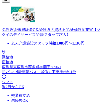
免許必須/未経験者OK/介護系の資格不問/研修制度充実【ツ
クイのデイサービス/介護スタッフ求人】
老人介護施設スタッフ
時給
1,085
円〜
1,103
円
勤務地
面接地
広島県東広島市西条町御薗宇6090-1
JRバス中国/芸陽バス「城信」下車徒歩約1分
シフト
週2日からOK
交通費支給
未経験OK