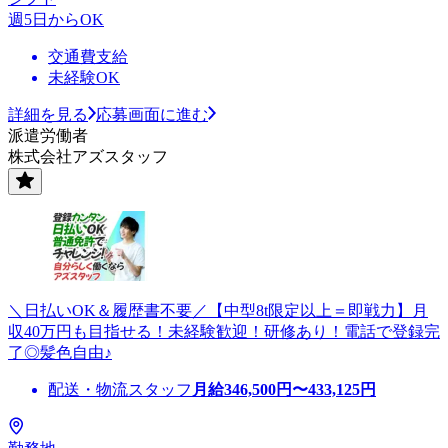
週5日からOK
交通費支給
未経験OK
詳細を見る
応募画面に進む
派遣労働者
株式会社アズスタッフ
＼日払いOK＆履歴書不要／【中型8t限定以上＝即戦力】月
収40万円も目指せる！未経験歓迎！研修あり！電話で登録完
了◎髪色自由♪
配送・物流スタッフ
月給
346,500
円〜
433,125
円