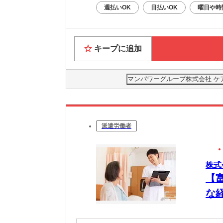
週払いOK
日払いOK
曜日や時
キープに追加
マンパワーグループ株式会社 ケ
派遣労働者
株式
【
な
◎