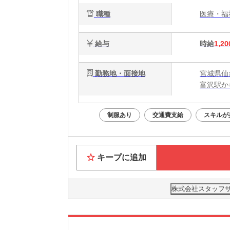
職種
医療・
給与
時給
1,20
勤務地・面接地
宮城県仙
富沢駅か
制服あり
交通費支給
スキルが
キープに追加
株式会社スタッフサー