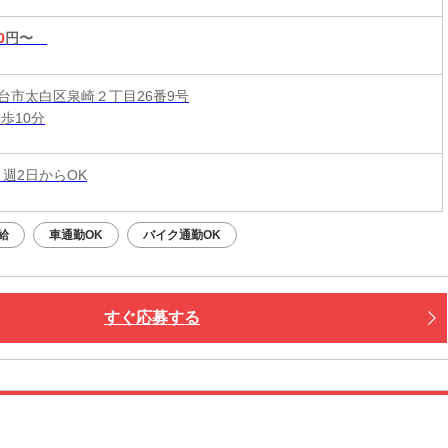
0
円〜
台市太白区泉崎２丁目26番9号
歩10分
 週2日からOK
給
車通勤OK
バイク通勤OK
すぐ応募する