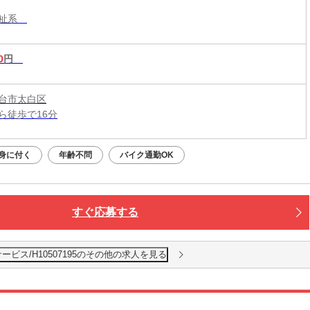
福祉系
0
円
台市太白区
ら徒歩で16分
身に付く
年齢不問
バイク通勤OK
すぐ応募する
ビス/H10507195のその他の求人を見る