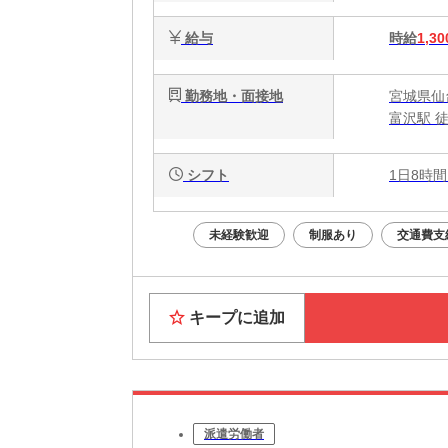
給与
時給
1,30
勤務地・面接地
宮城県仙
富沢駅 徒
シフト
1日8時間
未経験歓迎
制服あり
交通費支
キープに追加
派遣労働者