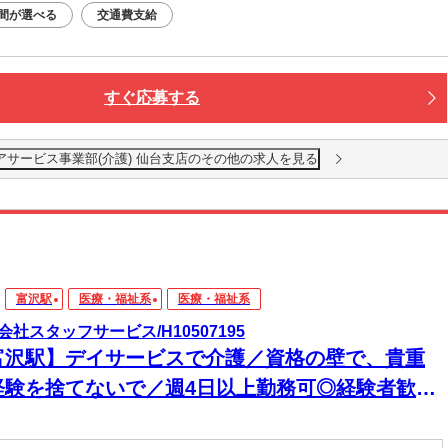
間が選べる
交通費支給
すぐ応募する
アサービス事業部(介護) 仙台支店のその他の求人を見る
富沢駅
医療・福祉系
医療・福祉系
会社スタッフサービス/H10507195
富沢駅】デイサービスで介護／資格の壁で、貴重
経験を捨てないで／週4日以上勤務可◎経験者歓迎
ブランクあってもOK◎