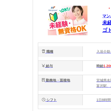
マン
未
ゴ
W
職種
入浴介
給与
時給
1,20
勤務地・面接地
宮城県名
富沢駅、
シフト
1日8時間