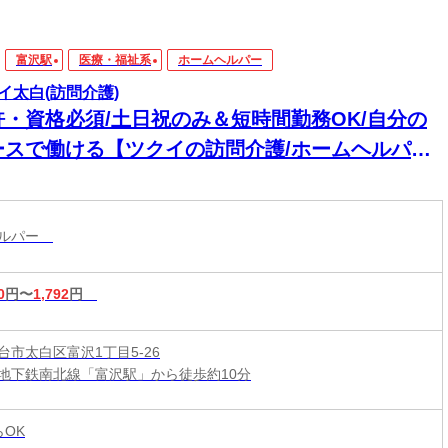
富沢駅
医療・福祉系
ホームヘルパー
イ太白(訪問介護)
許・資格必須/土日祝のみ＆短時間勤務OK/自分の
ースで働ける【ツクイの訪問介護/ホームヘルパー
人】
ヘルパー
0
円〜
1,792
円
台市太白区富沢1丁目5-26
地下鉄南北線「富沢駅」から徒歩約10分
らOK