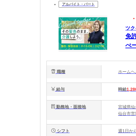
アルバイト・パート
ツク
免
ぺ
求
職種
ホーム
給与
時給
1,28
勤務地・面接地
宮城県仙
仙台市営
シフト
週1日か