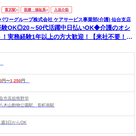
富沢駅
医療・福祉系
入浴介助
パワーグループ株式会社 ケアサービス事業部(介護) 仙台支店
経験OK◎20～50代活躍中日払いOK◆介護のオシ
ト！実務経験1年以上の方大歓迎！【来社不要！
EB・電話登録ＯＫ】
助
0
円〜
1,250
円
取市高舘熊野堂
八木山動物公園駅、長町南駅
 週3日からOK