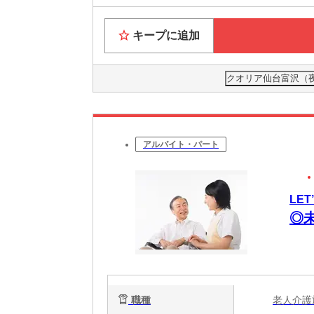
キープに追加
クオリア仙台富沢（
アルバイト・パート
LE
◎
職種
老人介