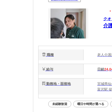
クオ
介
職種
老人介
給与
日給
24,0
勤務地・面接地
宮城県仙
富沢駅 
未経験歓迎
曜日や時間が選べる