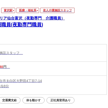
富沢駅
医療・福祉系
老人介護施設スタッフ
リア仙台富沢（夜勤専門 介護職員）
護職員(夜勤専門職員)
護施設スタッフ
40
円
台市太白区大野田4丁目7-14
徒歩8分
交通費支給
体を動かす
正社員登用あり