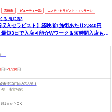
宮崎市
ビューティー系
エステ・セラピスト・マッサージ
くる 清武店3
高収入セラピスト】経験者1施術あたり2,840円
！最短3日で入店可能☆Wワーク＆短時間入店も
☆週1日～1時間～でもOK♪
スト
8
円〜
3,510
円
崎市清武町加納乙225-1
崎)駅、南宮崎駅
 週1日からOK