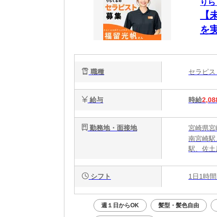
りら
【
を
ク
で
職種
セラピ
給与
時給
2,08
勤務地・面接地
宮崎県宮崎
南宮崎駅
駅、佐土
シフト
1日1時間
週１日からOK
髪型・髪色自由