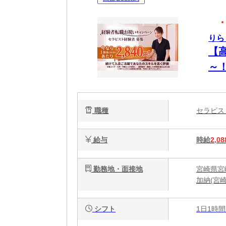
りら
【
～
OK
職種
セラピ
給与
時給
2,08
勤務地・面接地
宮崎県宮
加納(宮
シフト
1日1時間