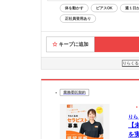
体を動かす
ピアスOK
週１日か
正社員登用あり
キープに追加
りらくる
業務委託契約
りら
【
を