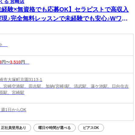
くる 宮崎店
未経験×無資格でも応募OK】セラピストで高収入
実現♪完全無料レッスンで未経験でも安心♪Wワー
&短時間入店OK♪平均月収33万円☆週1日～1時間～
もOK♪全国600店舗の圧倒的集客力☆
スト
8
円〜
3,510
円
市大塚町京園3113-1
、宮崎空港駅、田吉駅、加納(宮崎)駅、清武駅、蓮ケ池駅、日向住吉
原駅、宮崎駅
 週1日からOK
正社員登用あり
曜日や時間が選べる
ピアスOK