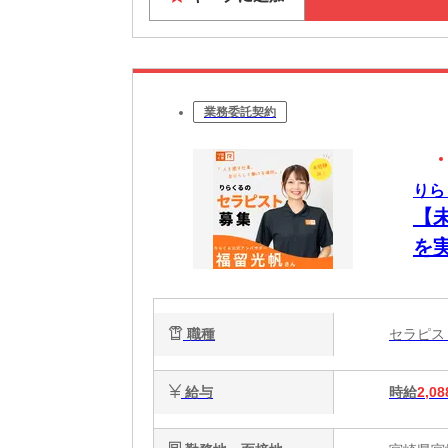
業務委託契約
りら
【
を
ク
で
職種
セラピ
給与
時給
2,08