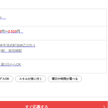
&短時間入店OK♪平均月収33万円☆週1日～1時間～
もOK♪全国600店舗の圧倒的集客力☆
スト
8
円〜
3,510
円
崎市清武町加納乙225-1
崎)駅、南宮崎駅
 週1日からOK
アスOK
スキルが身に付く
曜日や時間が選べる
すぐ応募する