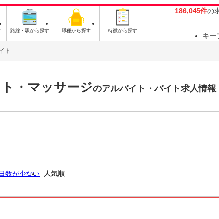
186,045件
の
す
路線・駅から探す
職種から探す
特徴から探す
キー
イト
スト・マッサージ
のアルバイト・バイト求人情報
日数が少ない
人気順