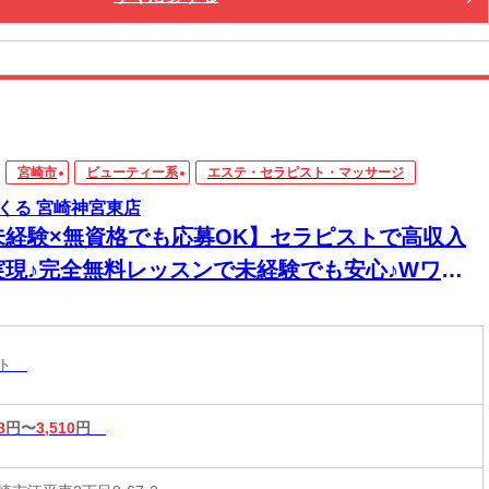
宮崎市
ビューティー系
エステ・セラピスト・マッサージ
くる 宮崎神宮東店
未経験×無資格でも応募OK】セラピストで高収入
実現♪完全無料レッスンで未経験でも安心♪Wワー
&短時間入店OK♪平均月収33万円☆週1日～1時間～
もOK♪全国600店舗の圧倒的集客力☆
スト
8
円〜
3,510
円