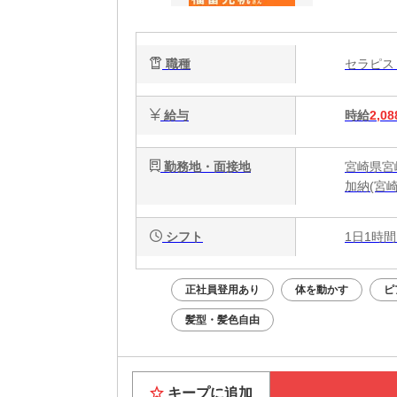
ク
で
職種
セラピ
給与
時給
2,08
勤務地・面接地
宮崎県宮
加納(宮
シフト
1日1時間
正社員登用あり
体を動かす
ピ
髪型・髪色自由
キープに追加