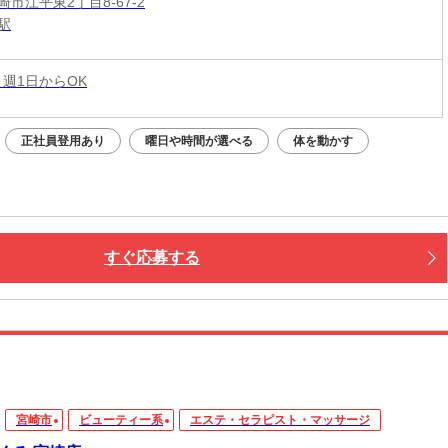
市江平東2丁目8-67-2
駅
 週1日からOK
正社員登用あり
曜日や時間が選べる
体を動かす
すぐ応募する
宮崎市
ビューティー系
エステ・セラピスト・マッサージ