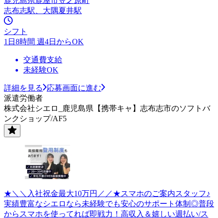
鹿児島県鹿屋市笠之原町
志布志駅、大隅夏井駅
シフト
1日8時間 週4日からOK
交通費支給
未経験OK
詳細を見る
応募画面に進む
派遣労働者
株式会社シエロ_鹿児島県【携帯キャ】志布志市のソフトバ
ンクショップ/AF5
★＼＼入社祝金最大10万円／／★スマホのご案内スタッフ♪
実績豊富なシエロなら未経験でも安心のサポート体制◎普段
からスマホを使ってれば即戦力！高収入＆嬉しい週払い/ス