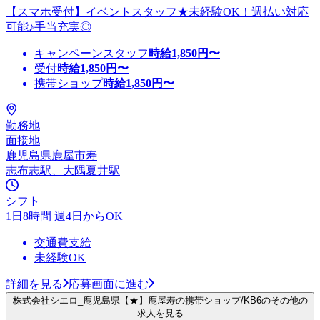
【スマホ受付】イベントスタッフ★未経験OK！週払い対応
可能♪手当充実◎
キャンペーンスタッフ
時給
1,850
円〜
受付
時給
1,850
円〜
携帯ショップ
時給
1,850
円〜
勤務地
面接地
鹿児島県鹿屋市寿
志布志駅、大隅夏井駅
シフト
1日8時間 週4日からOK
交通費支給
未経験OK
詳細を見る
応募画面に進む
株式会社シエロ_鹿児島県【★】鹿屋寿の携帯ショップ/KB6のその他の
求人を見る