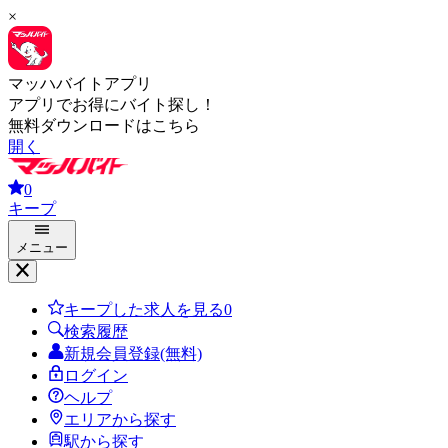
×
マッハバイトアプリ
アプリでお得にバイト探し！
無料ダウンロードはこちら
開く
0
キープ
メニュー
キープした求人を見る
0
検索履歴
新規会員登録(無料)
ログイン
ヘルプ
エリアから探す
駅から探す