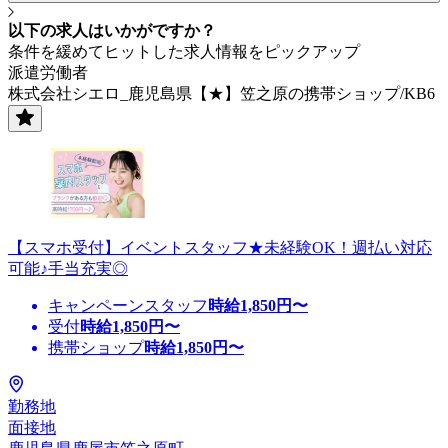
以下の求人はいかがですか？
条件を緩めてヒットした求人情報をピックアップ
派遣労働者
株式会社シエロ_鹿児島県【★】笠之原の携帯ショップ/KB6
【スマホ受付】イベントスタッフ★未経験OK！週払い対応
可能♪手当充実◎
キャンペーンスタッフ
時給
1,850
円〜
受付
時給
1,850
円〜
携帯ショップ
時給
1,850
円〜
勤務地
面接地