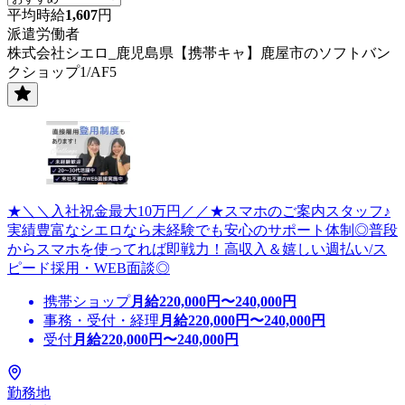
平均時給
1,607
円
派遣労働者
株式会社シエロ_鹿児島県【携帯キャ】鹿屋市のソフトバン
クショップ1/AF5
★＼＼入社祝金最大10万円／／★スマホのご案内スタッフ♪
実績豊富なシエロなら未経験でも安心のサポート体制◎普段
からスマホを使ってれば即戦力！高収入＆嬉しい週払い/ス
ピード採用・WEB面談◎
携帯ショップ
月給
220,000
円〜
240,000
円
事務・受付・経理
月給
220,000
円〜
240,000
円
受付
月給
220,000
円〜
240,000
円
勤務地