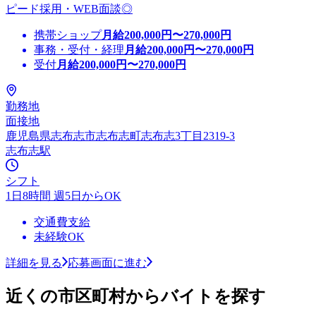
ピード採用・WEB面談◎
携帯ショップ
月給
200,000
円〜
270,000
円
事務・受付・経理
月給
200,000
円〜
270,000
円
受付
月給
200,000
円〜
270,000
円
勤務地
面接地
鹿児島県志布志市志布志町志布志3丁目2319-3
志布志駅
シフト
1日8時間 週5日からOK
交通費支給
未経験OK
詳細を見る
応募画面に進む
近くの市区町村からバイトを探す