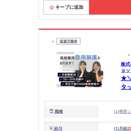
キープに追加
派遣労働者
株式
ョッ
★
タ
ー
収
職種
(1)携
給与
(1)月給
2