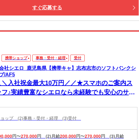
すぐ応募する
携帯ショップ
事務・受付・経理
受付
会社シエロ_鹿児島県【携帯キャ】志布志市のソフトバンクシ
プ/AF5
＼＼入社祝金最大10万円／／★スマホのご案内ス
ッフ♪実績豊富なシエロなら未経験でも安心のサポ
ト体制◎普段からスマホを使ってれば即戦力！高
入＆嬉しい週払い/スピード採用・WEB面談◎
帯ショップ (2)事務・受付・経理 (3)受付
00,000
円〜
270,000
円
(2)月給
200,000
円〜
270,000
円
(3)月給