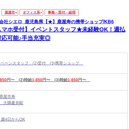
鹿屋市
オフィス系
事務・受付・経理
会社シエロ_鹿児島県【★】鹿屋寿の携帯ショップ/KB6
スマホ受付】イベントスタッフ★未経験OK！週払
対応可能♪手当充実◎
ャンペーンスタッフ (2)受付 (3)携帯ショップ
,850
円〜
(2)時給
1,850
円〜
(3)時給
1,850
円〜
鹿屋市寿
、大隅夏井駅
 週4日からOK