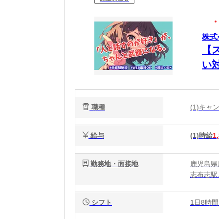
株式
【
い
職種
(1)キ
給与
(1)時給
1
勤務地・面接地
鹿児島県
志布志駅
シフト
1日8時間