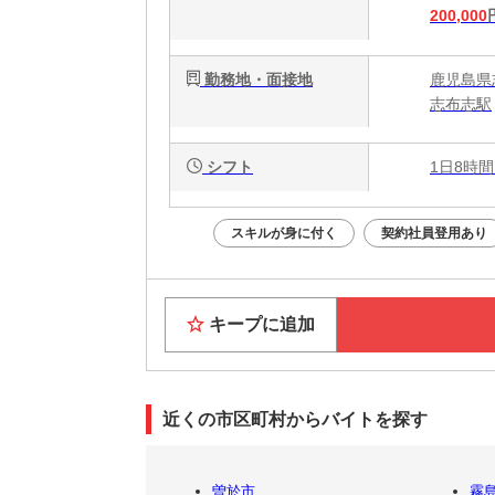
200,000
勤務地・面接地
鹿児島県
志布志駅
シフト
1日8時間
スキルが身に付く
契約社員登用あり
キープに追加
近くの市区町村からバイトを探す
曽於市
霧