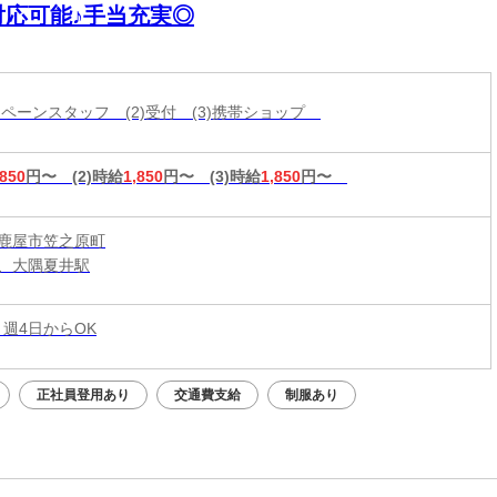
対応可能♪手当充実◎
ャンペーンスタッフ (2)受付 (3)携帯ショップ
,850
円〜
(2)時給
1,850
円〜
(3)時給
1,850
円〜
鹿屋市笠之原町
、大隅夏井駅
 週4日からOK
正社員登用あり
交通費支給
制服あり