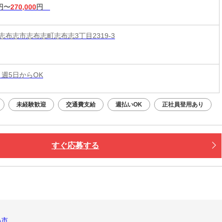
円〜
270,000
円
志布志市志布志町志布志3丁目2319-3
 週5日からOK
未経験歓迎
交通費支給
週払いOK
正社員登用あり
すぐ応募する
島市