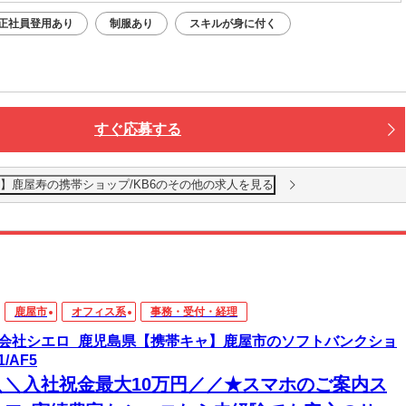
正社員登用あり
制服あり
スキルが身に付く
すぐ応募する
】鹿屋寿の携帯ショップ/KB6のその他の求人を見る
鹿屋市
オフィス系
事務・受付・経理
会社シエロ_鹿児島県【携帯キャ】鹿屋市のソフトバンクショ
/AF5
＼＼入社祝金最大10万円／／★スマホのご案内ス