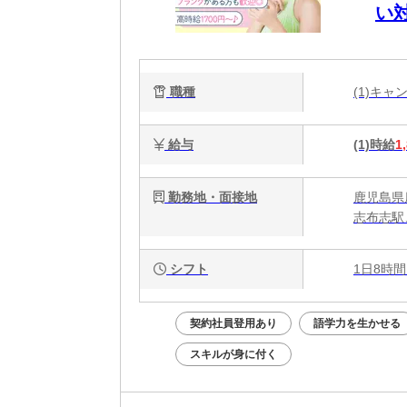
い
職種
(1)キ
給与
(1)時給
1
勤務地・面接地
鹿児島県
志布志駅
シフト
1日8時間
契約社員登用あり
語学力を生かせる
スキルが身に付く