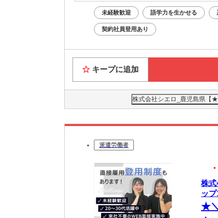
未経験歓迎
語学力を生かせる
契約社員登用あり
キープに追加
株式会社シエロ_鹿児島県【★
派遣労働者
株式
ップ1
★