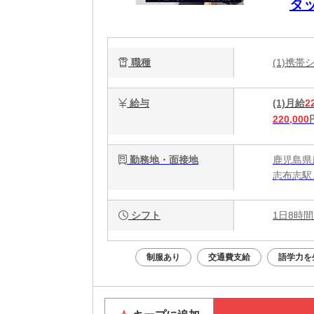
タ
ー
収
職種
(1)携
給与
(1)月給
2
220,000
勤務地・面接地
鹿児島県鹿
志布志駅
シフト
1日8時間
制服あり
交通費支給
語学力を