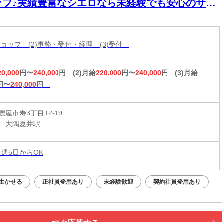
ッフ♪実績豊富なシエロなら未経験でも安心のサポ
ト体制◎普段からスマホを使ってれば即戦力！高
入＆嬉しい週払い/スピード採用・WEB面談◎
帯ショップ (2)事務・受付・経理 (3)受付
20,000
円〜
240,000
円
(2)月給
220,000
円〜
240,000
円
(3)月給
円〜
240,000
円
屋市寿3丁目12-19
、大隅夏井駅
 週5日からOK
生かせる
正社員登用あり
未経験歓迎
契約社員登用あり