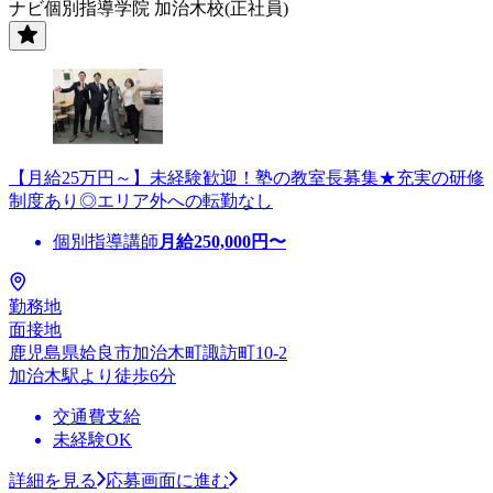
ナビ個別指導学院 加治木校(正社員)
【月給25万円～】未経験歓迎！塾の教室長募集★充実の研修
制度あり◎エリア外への転勤なし
個別指導講師
月給
250,000
円〜
勤務地
面接地
鹿児島県姶良市加治木町諏訪町10-2
加治木駅より徒歩6分
交通費支給
未経験OK
詳細を見る
応募画面に進む