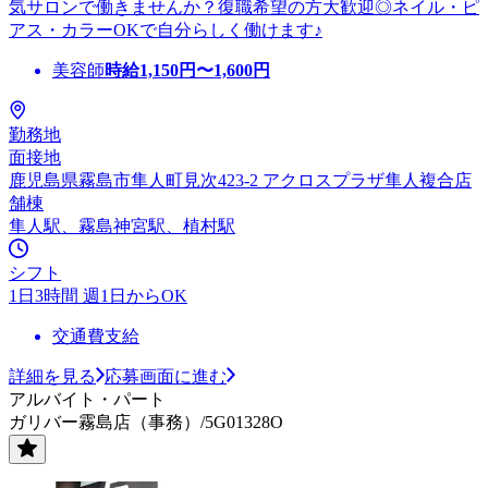
気サロンで働きませんか？復職希望の方大歓迎◎ネイル・ピ
アス・カラーOKで自分らしく働けます♪
美容師
時給
1,150
円〜
1,600
円
勤務地
面接地
鹿児島県霧島市隼人町見次423-2 アクロスプラザ隼人複合店
舗棟
隼人駅、霧島神宮駅、植村駅
シフト
1日3時間 週1日からOK
交通費支給
詳細を見る
応募画面に進む
アルバイト・パート
ガリバー霧島店（事務）/5G01328O