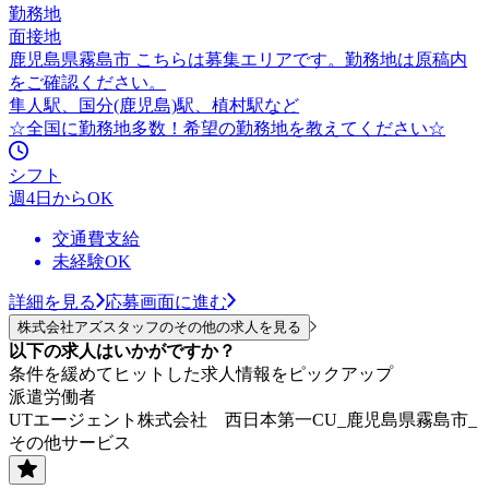
勤務地
面接地
鹿児島県霧島市 こちらは募集エリアです。勤務地は原稿内
をご確認ください。
隼人駅、国分(鹿児島)駅、植村駅など
☆全国に勤務地多数！希望の勤務地を教えてください☆
シフト
週4日からOK
交通費支給
未経験OK
詳細を見る
応募画面に進む
株式会社アズスタッフのその他の求人を見る
以下の求人はいかがですか？
条件を緩めてヒットした求人情報をピックアップ
派遣労働者
UTエージェント株式会社 西日本第一CU_鹿児島県霧島市_
その他サービス