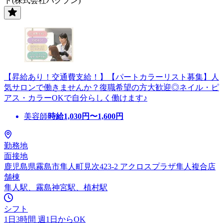
ト(株式会社ハクブン)
【昇給あり！交通費支給！】【パートカラーリスト募集】人
気サロンで働きませんか？復職希望の方大歓迎◎ネイル・ピ
アス・カラーOKで自分らしく働けます♪
美容師
時給
1,030
円〜
1,600
円
勤務地
面接地
鹿児島県霧島市隼人町見次423-2 アクロスプラザ隼人複合店
舗棟
隼人駅、霧島神宮駅、植村駅
シフト
1日3時間 週1日からOK