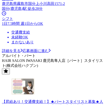
鹿児島県霧島市国分上小川高田1571-2
国分(鹿児島)駅 徒歩28分
シフト
1日7.5時間 週1日からOK
交通費支給
未経験OK
まかないあり
詳細を見る
応募画面に進む
アルバイト・パート
HAIR SALON IWASAKI 鹿児島隼人店［パート］スタイリス
ト(株式会社ハクブン)
【昇給あり！交通費支給！】★パートスタイリスト募集★人