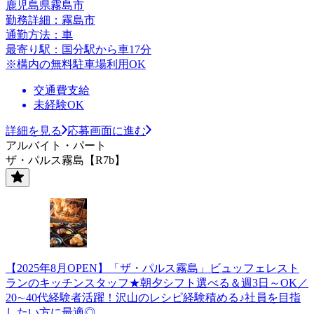
鹿児島県霧島市
勤務詳細：霧島市
通勤方法：車
最寄り駅：国分駅から車17分
※構内の無料駐車場利用OK
交通費支給
未経験OK
詳細を見る
応募画面に進む
アルバイト・パート
ザ・パルス霧島【R7b】
【2025年8月OPEN】「ザ・パルス霧島」ビュッフェレスト
ランのキッチンスタッフ★朝夕シフト選べる＆週3日～OK／
20∼40代経験者活躍！沢山のレシピ経験積める♪社員を目指
したい方に最適◎