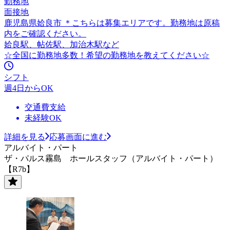
勤務地
面接地
鹿児島県姶良市 ＊こちらは募集エリアです。勤務地は原稿
内をご確認ください。
姶良駅、帖佐駅、加治木駅など
☆全国に勤務地多数！希望の勤務地を教えてください☆
シフト
週4日からOK
交通費支給
未経験OK
詳細を見る
応募画面に進む
アルバイト・パート
ザ・パルス霧島 ホールスタッフ（アルバイト・パート）
【R7b】