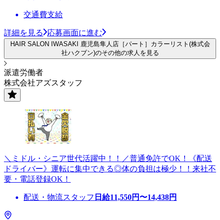
交通費支給
詳細を見る
応募画面に進む
HAIR SALON IWASAKI 鹿児島隼人店［パート］カラーリスト(株式会
社ハクブン)のその他の求人を見る
派遣労働者
株式会社アズスタッフ
＼ミドル・シニア世代活躍中！！／普通免許でOK！《配送
ドライバー》運転に集中できる◎体の負担は極少！！来社不
要・電話登録OK！
配送・物流スタッフ
日給
11,550
円〜
14,438
円