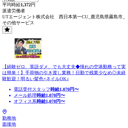
平均時給
1,372
円
派遣労働者
UTエージェント株式会社 西日本第一CU_鹿児島県霧島市_
その他サービス
【経験ゼロ、英語ダメ、でも大丈夫◆憧れの空港勤務って実
は簡単！】手荷物の引き渡し業務！日勤で残業少なめ◎未経
験歓迎！明るい髪色×ネイルOK♪
電話受付スタッフ
時給
1,070
円〜
メール処理
時給
1,070
円〜
オフィス系
時給
1,070
円〜
勤務地
面接地