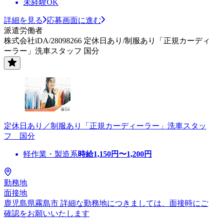
未経験OK
詳細を見る
応募画面に進む
派遣労働者
株式会社iDA/28098266 定休日あり/制服あり「正規カーディ
ーラー」洗車スタッフ 国分
定休日あり／制服あり「正規カーディーラー」洗車スタッ
フ 国分
軽作業・製造系
時給
1,150
円〜
1,200
円
勤務地
面接地
鹿児島県霧島市 詳細な勤務地につきましては、面接時にご
確認をお願いいたします