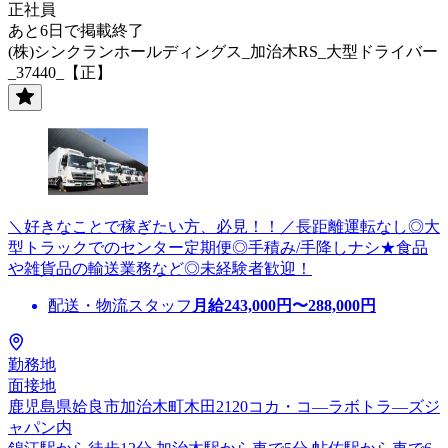
正社員
あと6日で掲載終了
(株)シンクランホールディングス_加治木RS_大型ドライバー
_37440_【正】
＼好きなことで稼ぎたい方、必見！！／長距離運転なし◎大
型トラックでのセンター定期便◎手積み/手降しナシ★食品
や雑貨品の輸送業務など◎未経験者歓迎！
配送・物流スタッフ
月給
243,000
円〜
288,000
円
勤務地
面接地
鹿児島県姶良市加治木町木田2120コカ・コ―ラボトラ―ズジ
ャパン内