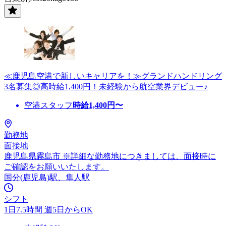
≪鹿児島空港で新しいキャリアを！≫グランドハンドリング
3名募集◎高時給1,400円！未経験から航空業界デビュー♪
空港スタッフ
時給
1,400
円〜
勤務地
面接地
鹿児島県霧島市 ※詳細な勤務地につきましては、面接時に
ご確認をお願いいたします。
国分(鹿児島)駅、隼人駅
シフト
1日7.5時間 週5日からOK