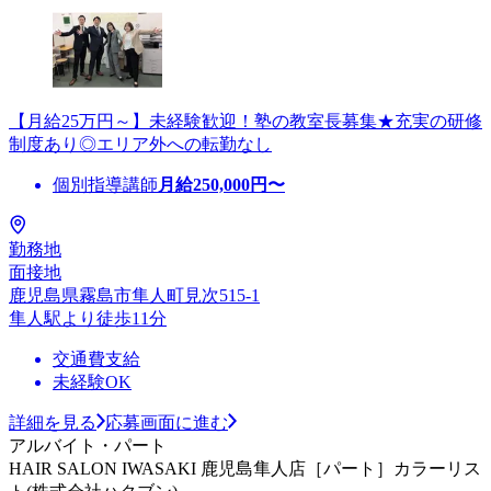
【月給25万円～】未経験歓迎！塾の教室長募集★充実の研修
制度あり◎エリア外への転勤なし
個別指導講師
月給
250,000
円〜
勤務地
面接地
鹿児島県霧島市隼人町見次515-1
隼人駅より徒歩11分
交通費支給
未経験OK
詳細を見る
応募画面に進む
アルバイト・パート
HAIR SALON IWASAKI 鹿児島隼人店［パート］カラーリス