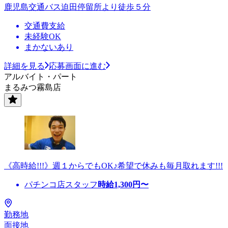
鹿児島交通バス迫田停留所より徒歩５分
交通費支給
未経験OK
まかないあり
詳細を見る
応募画面に進む
アルバイト・パート
まるみつ霧島店
《高時給!!!》週１からでもOK♪希望で休みも毎月取れます!!!
パチンコ店スタッフ
時給
1,300
円〜
勤務地
面接地