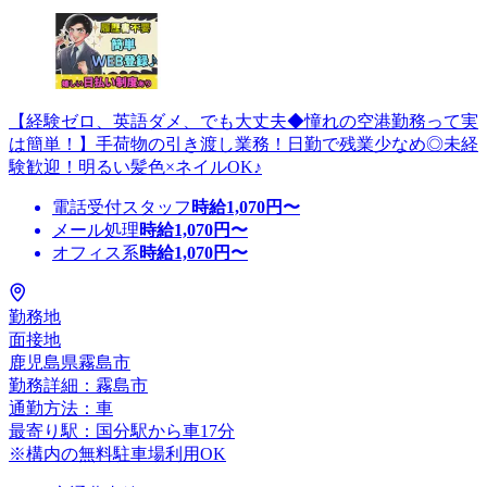
【経験ゼロ、英語ダメ、でも大丈夫◆憧れの空港勤務って実
は簡単！】手荷物の引き渡し業務！日勤で残業少なめ◎未経
験歓迎！明るい髪色×ネイルOK♪
電話受付スタッフ
時給
1,070
円〜
メール処理
時給
1,070
円〜
オフィス系
時給
1,070
円〜
勤務地
面接地
鹿児島県霧島市
勤務詳細：霧島市
通勤方法：車
最寄り駅：国分駅から車17分
※構内の無料駐車場利用OK