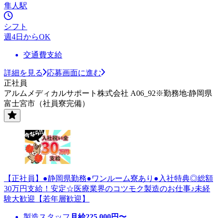
隼人駅
シフト
週4日からOK
交通費支給
詳細を見る
応募画面に進む
正社員
アルムメディカルサポート株式会社 A06_92※勤務地:静岡県
富士宮市（社員寮完備）
【正社員】●静岡県勤務●ワンルーム寮あり●入社特典◎総額
30万円支給！安定☆医療業界のコツモク製造のお仕事♪未経
験大歓迎【若年層歓迎】
製造スタッフ
月給
225,000
円〜