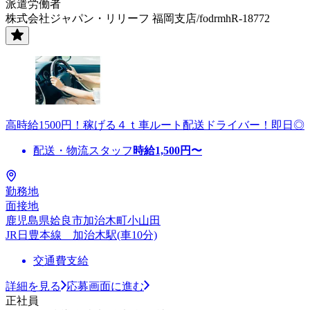
派遣労働者
株式会社ジャパン・リリーフ 福岡支店/fodrmhR-18772
高時給1500円！稼げる４ｔ車ルート配送ドライバー！即日◎
配送・物流スタッフ
時給
1,500
円〜
勤務地
面接地
鹿児島県姶良市加治木町小山田
JR日豊本線 加治木駅(車10分)
交通費支給
詳細を見る
応募画面に進む
正社員