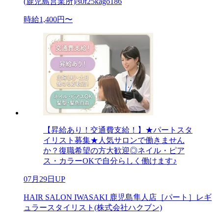
(鹿児島営業所)/s0f25kago186
時給1,400円〜
【昇給あり！交通費支給！】★パートスタ
イリスト募集★人気サロンで働きません
か？復職希望の方大歓迎◎ネイル・ピア
ス・カラーOKで自分らしく働けます♪
07月29日UP
HAIR SALON IWASAKI 鹿児島隼人店［パート］レギ
ュラースタイリスト(株式会社ハクブン)