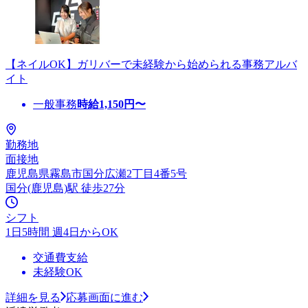
【ネイルOK】ガリバーで未経験から始められる事務アルバ
イト
一般事務
時給
1,150
円〜
勤務地
面接地
鹿児島県霧島市国分広瀬2丁目4番5号
国分(鹿児島)駅 徒歩27分
シフト
1日5時間 週4日からOK
交通費支給
未経験OK
詳細を見る
応募画面に進む