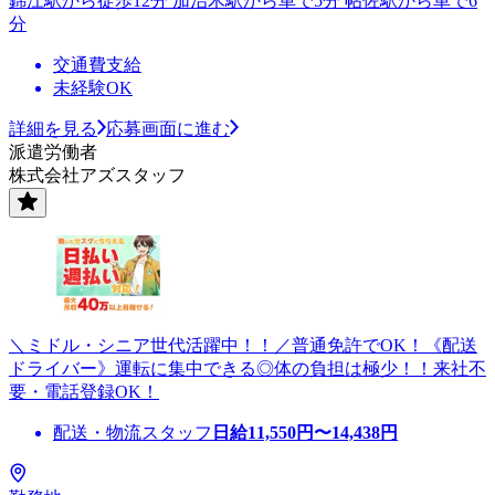
錦江駅から徒歩12分 加治木駅から車で5分 帖佐駅から車で6
分
交通費支給
未経験OK
詳細を見る
応募画面に進む
派遣労働者
株式会社アズスタッフ
＼ミドル・シニア世代活躍中！！／普通免許でOK！《配送
ドライバー》運転に集中できる◎体の負担は極少！！来社不
要・電話登録OK！
配送・物流スタッフ
日給
11,550
円〜
14,438
円