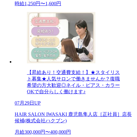
時給1,250円〜1,600円
【昇給あり！交通費支給！】★スタイリス
ト募集★人気サロンで働きませんか？復職
希望の方大歓迎◎ネイル・ピアス・カラー
OKで自分らしく働けます♪
07月29日UP
HAIR SALON IWASAKI 鹿児島隼人店［正社員］店長
候補(株式会社ハクブン)
月給300,000円〜400,000円