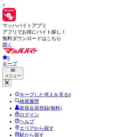
×
マッハバイトアプリ
アプリでお得にバイト探し！
無料ダウンロードはこちら
開く
0
キープ
メニュー
キープした求人を見る
0
検索履歴
新規会員登録(無料)
ログイン
ヘルプ
エリアから探す
駅から探す