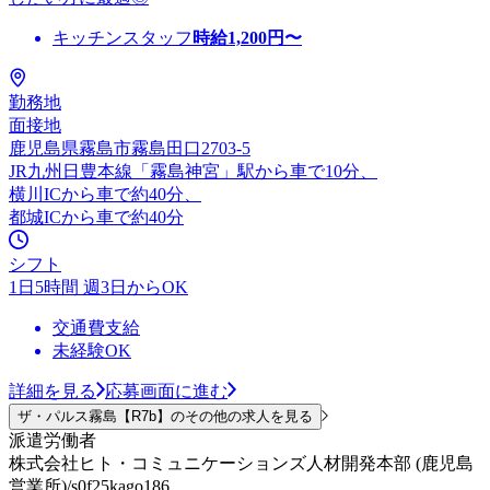
キッチンスタッフ
時給
1,200
円〜
勤務地
面接地
鹿児島県霧島市霧島田口2703-5
JR九州日豊本線「霧島神宮」駅から車で10分、
横川ICから車で約40分、
都城ICから車で約40分
シフト
1日5時間 週3日からOK
交通費支給
未経験OK
詳細を見る
応募画面に進む
ザ・パルス霧島【R7b】のその他の求人を見る
派遣労働者
株式会社ヒト・コミュニケーションズ人材開発本部 (鹿児島
営業所)/s0f25kago186