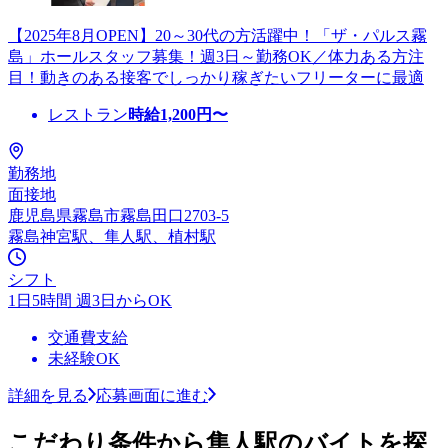
【2025年8月OPEN】20～30代の方活躍中！「ザ・パルス霧
島」ホールスタッフ募集！週3日～勤務OK／体力ある方注
目！動きのある接客でしっかり稼ぎたいフリーターに最適
レストラン
時給
1,200
円〜
勤務地
面接地
鹿児島県霧島市霧島田口2703-5
霧島神宮駅、隼人駅、植村駅
シフト
1日5時間 週3日からOK
交通費支給
未経験OK
詳細を見る
応募画面に進む
こだわり条件から隼人駅のバイトを探