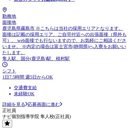
勤務地
面接地
鹿児島県霧島市 ※こちらは当社の採用エリアとなります。
面接は記載の採用エリア、ご自宅付近への出張面接（県外も
可）、 web面接でも行ないますので、お気軽にご相談くださ
いませ。 ※内定の場合は富士宮市(静岡県)へ入寮をお願いい
たします。
隼人駅、国分(鹿児島)駅、植村駅
シフト
1日7.5時間 週5日からOK
交通費支給
未経験OK
詳細を見る
応募画面に進む
正社員
ナビ個別指導学院 隼人校(正社員)