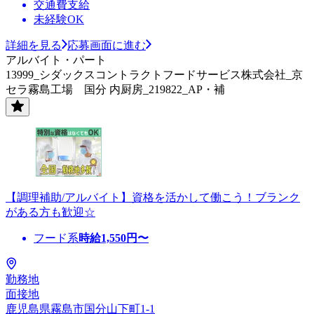
交通費支給
未経験OK
詳細を見る
応募画面に進む
アルバイト・パート
13999_シダックスコントラクトフードサービス株式会社_京
セラ霧島工場 国分 内厨房_219822_AP・補
【調理補助/アルバイト】資格を活かして働こう！ブランク
がある方も歓迎☆
フード系
時給
1,550
円〜
勤務地
面接地
鹿児島県霧島市国分山下町1-1