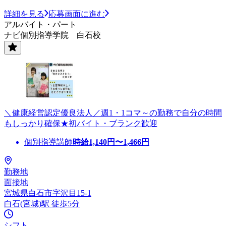
詳細を見る
応募画面に進む
アルバイト・パート
ナビ個別指導学院 白石校
＼健康経営認定優良法人／週1・1コマ～の勤務で自分の時間
もしっかり確保★初バイト・ブランク歓迎
個別指導講師
時給
1,140
円〜
1,466
円
勤務地
面接地
宮城県白石市字沢目15-1
白石(宮城)駅 徒歩5分
シフト