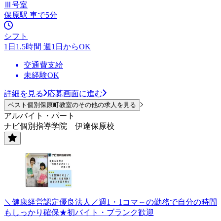
Ⅲ号室
保原駅 車で5分
シフト
1日1.5時間 週1日からOK
交通費支給
未経験OK
詳細を見る
応募画面に進む
ベスト個別保原町教室のその他の求人を見る
アルバイト・パート
ナビ個別指導学院 伊達保原校
＼健康経営認定優良法人／週1・1コマ～の勤務で自分の時間
もしっかり確保★初バイト・ブランク歓迎