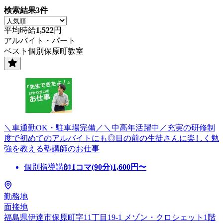
検索結果
3
件
平均時給
1,522
円
アルバイト・パート
ベスト個別保原町教室
＼車通勤OK・駐車場完備／＼中高年活躍中／充実の研修制
度で初めてのアルバイトにも◎目の前の生徒さんに楽しく勉
強を教える塾講師のお仕事
個別指導講師
1コマ(90分)
1,600
円〜
勤務地
面接地
福島県伊達市保原町字11丁目19-1 メゾン・クロシェット1階