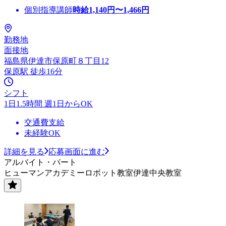
個別指導講師
時給
1,140
円〜
1,466
円
勤務地
面接地
福島県伊達市保原町８丁目12
保原駅 徒歩16分
シフト
1日1.5時間 週1日からOK
交通費支給
未経験OK
詳細を見る
応募画面に進む
アルバイト・パート
ヒューマンアカデミーロボット教室伊達中央教室