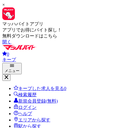
×
マッハバイトアプリ
アプリでお得にバイト探し！
無料ダウンロードはこちら
開く
0
キープ
メニュー
キープした求人を見る
0
検索履歴
新規会員登録(無料)
ログイン
ヘルプ
エリアから探す
駅から探す