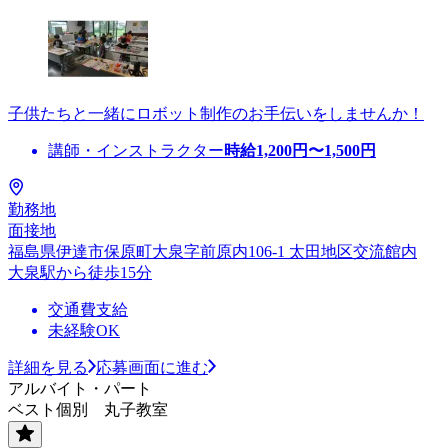
子供たちと一緒にロボット制作のお手伝いをしませんか！
講師・インストラクター
時給
1,200
円〜
1,500
円
勤務地
面接地
福島県伊達市保原町大泉字前原内106-1 太田地区交流館内
大泉駅から徒歩15分
交通費支給
未経験OK
詳細を見る
応募画面に進む
アルバイト・パート
ベスト個別 丸子教室