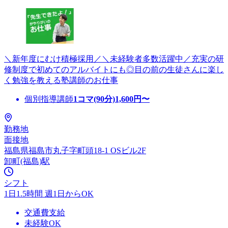
＼新年度にむけ積極採用／＼未経験者多数活躍中／充実の研
修制度で初めてのアルバイトにも◎目の前の生徒さんに楽し
く勉強を教える塾講師のお仕事
個別指導講師
1コマ(90分)
1,600
円〜
勤務地
面接地
福島県福島市丸子字町頭18-1 OSビル2F
卸町(福島)駅
シフト
1日1.5時間 週1日からOK
交通費支給
未経験OK