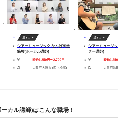
週2日〜
週2日〜
シアーミュージック なんば御堂
シアーミュージッ
筋校(ボーカル講師)
ター講師)
時給1,250円〜2,700円
時給1,25
大阪府大阪市 (四ツ橋駅)
大阪府吹田
ボーカル講師)はこんな職場！