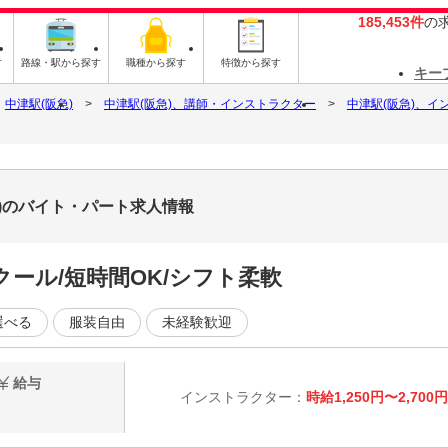
185,453件
の
す
路線・駅から探す
職種から探す
特徴から探す
キー
中津駅(阪急)
中津駅(阪急)、講師・インストラクター
中津駅(阪急)、イ
)のバイト・パート求人情報
スクール/短時間OK/シフト柔軟
選べる
服装自由
未経験歓迎
給与
インストラクター：
時給1,250円〜2,700円