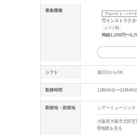
募集職種
アルバイト・パー
①インストラクタ
シフト制
時給
1,250
円〜
2,7
シフト
週2日からOK
勤務時間
12時45分〜21時45
勤務地・面接地
シアーミュージック 
大阪府大阪市北区芝田1
地図を見る