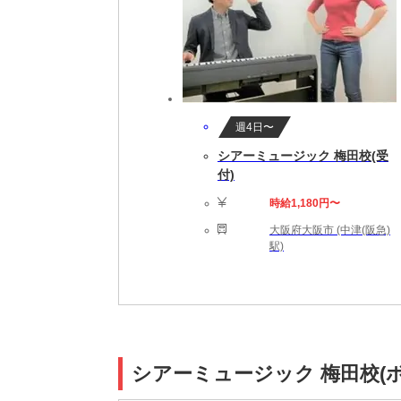
週4日〜
シアーミュージック 梅田校(受
付)
時給1,180円〜
大阪府大阪市 (中津(阪急)
駅)
シアーミュージック 梅田校(