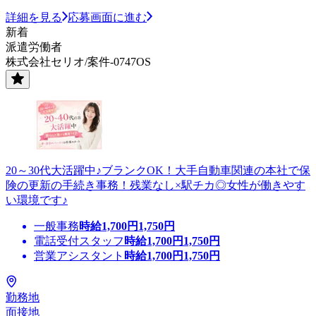
詳細を見る
応募画面に進む
新着
派遣労働者
株式会社セリオ/案件-0747OS
20～30代大活躍中♪ブランクOK！大手自動車関連の本社で保
険の更新の手続き事務！残業なし×駅チカ◎女性が働きやす
い環境です♪
一般事務
時給
1,700
円
1,750
円
電話受付スタッフ
時給
1,700
円
1,750
円
営業アシスタント
時給
1,700
円
1,750
円
勤務地
面接地