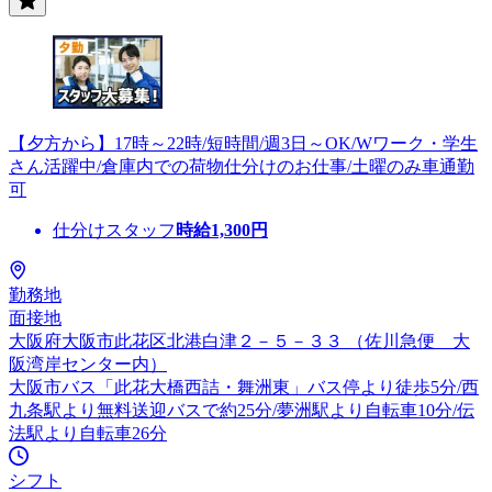
【夕方から】17時～22時/短時間/週3日～OK/Wワーク・学生
さん活躍中/倉庫内での荷物仕分けのお仕事/土曜のみ車通勤
可
仕分けスタッフ
時給
1,300
円
勤務地
面接地
大阪府大阪市此花区北港白津２－５－３３ （佐川急便 大
阪湾岸センター内）
大阪市バス「此花大橋西詰・舞洲東」バス停より徒歩5分/西
九条駅より無料送迎バスで約25分/夢洲駅より自転車10分/伝
法駅より自転車26分
シフト