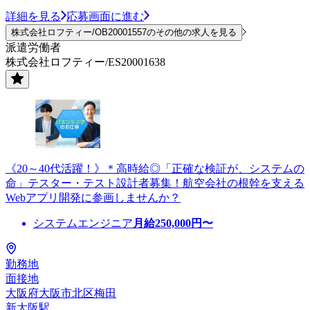
詳細を見る
応募画面に進む
株式会社ロフティー/OB20001557のその他の求人を見る
派遣労働者
株式会社ロフティー/ES20001638
《20～40代活躍！》＊高時給◎「正確な検証が、システムの
命」テスター・テスト設計者募集！航空会社の根幹を支える
Webアプリ開発に参画しませんか？
システムエンジニア
月給
250,000
円〜
勤務地
面接地
大阪府大阪市北区梅田
新大阪駅