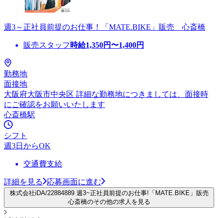
週3～正社員前提のお仕事！「MATE.BIKE」販売 心斎橋
販売スタッフ
時給
1,350
円〜
1,400
円
勤務地
面接地
大阪府大阪市中央区 詳細な勤務地につきましては、面接時
にご確認をお願いいたします
心斎橋駅
シフト
週3日からOK
交通費支給
詳細を見る
応募画面に進む
株式会社iDA/22884889 週3~正社員前提のお仕事!「MATE.BIKE」販売
心斎橋のその他の求人を見る