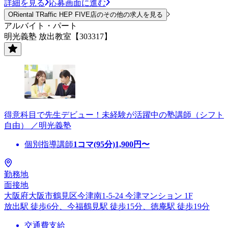
詳細を見る
応募画面に進む
ORiental TRaffic HEP FIVE店のその他の求人を見る
アルバイト・パート
明光義塾 放出教室【303317】
得意科目で先生デビュー！未経験が活躍中の塾講師（シフト
自由） ／明光義塾
個別指導講師
1コマ(95分)
1,900
円〜
勤務地
面接地
大阪府大阪市鶴見区今津南1-5-24 今津マンション 1F
放出駅 徒歩6分、今福鶴見駅 徒歩15分、徳庵駅 徒歩19分
交通費支給