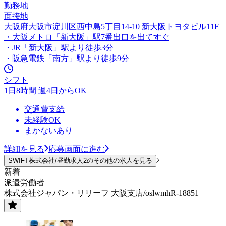
勤務地
面接地
大阪府大阪市淀川区西中島5丁目14-10 新大阪トヨタビル11F
・大阪メトロ「新大阪」駅7番出口を出てすぐ
・JR「新大阪」駅より徒歩3分
・阪急電鉄「南方」駅より徒歩9分
シフト
1日8時間 週4日からOK
交通費支給
未経験OK
まかないあり
詳細を見る
応募画面に進む
SWIFT株式会社/昼勤求人2のその他の求人を見る
新着
派遣労働者
株式会社ジャパン・リリーフ 大阪支店/oslwmhR-18851