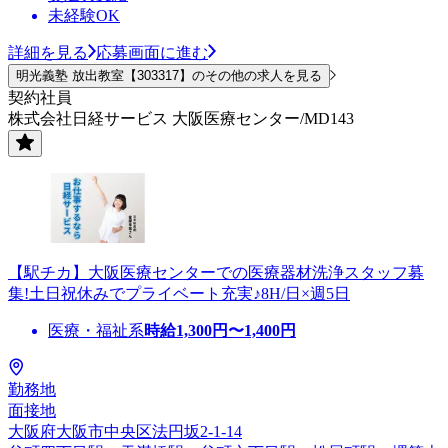
未経験OK
詳細を見る
応募画面に進む
明光義塾 放出教室【303317】のその他の求人を見る
契約社員
株式会社日経サービス 大阪医療センター/MD143
【駅チカ】大阪医療センターでの医療器材洗浄スタッフ募
集!土日祝休みでプライベート充実♪8H/日×週5日
医療・福祉系
時給
1,300
円〜
1,400
円
勤務地
面接地
大阪府大阪市中央区法円坂2-1-14