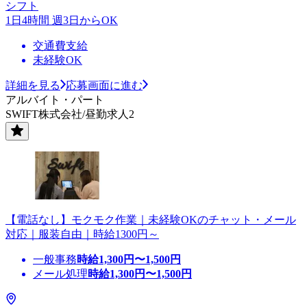
シフト
1日4時間 週3日からOK
交通費支給
未経験OK
詳細を見る
応募画面に進む
アルバイト・パート
SWIFT株式会社/昼勤求人2
【電話なし】モクモク作業｜未経験OKのチャット・メール
対応｜服装自由｜時給1300円～
一般事務
時給
1,300
円〜
1,500
円
メール処理
時給
1,300
円〜
1,500
円