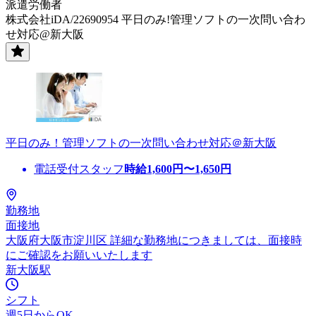
派遣労働者
株式会社iDA/22690954 平日のみ!管理ソフトの一次問い合わ
せ対応@新大阪
平日のみ！管理ソフトの一次問い合わせ対応＠新大阪
電話受付スタッフ
時給
1,600
円〜
1,650
円
勤務地
面接地
大阪府大阪市淀川区 詳細な勤務地につきましては、面接時
にご確認をお願いいたします
新大阪駅
シフト
週5日からOK