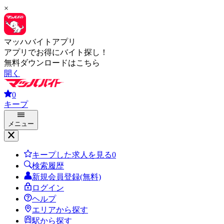
×
マッハバイトアプリ
アプリでお得にバイト探し！
無料ダウンロードはこちら
開く
0
キープ
メニュー
キープした求人を見る
0
検索履歴
新規会員登録(無料)
ログイン
ヘルプ
エリアから探す
駅から探す