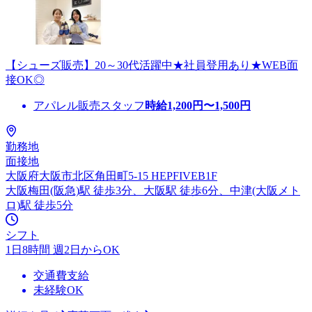
【シューズ販売】20～30代活躍中★社員登用あり★WEB面
接OK◎
アパレル販売スタッフ
時給
1,200
円〜
1,500
円
勤務地
面接地
大阪府大阪市北区角田町5-15 HEPFIVEB1F
大阪梅田(阪急)駅 徒歩3分、大阪駅 徒歩6分、中津(大阪メト
ロ)駅 徒歩5分
シフト
1日8時間 週2日からOK
交通費支給
未経験OK