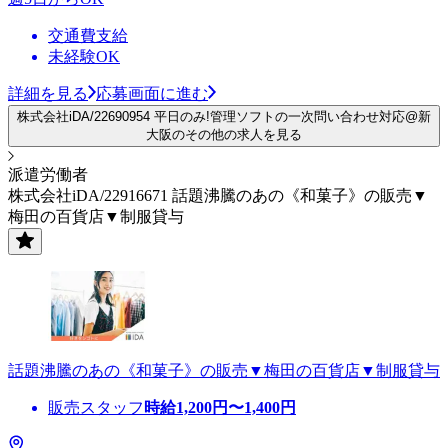
交通費支給
未経験OK
詳細を見る
応募画面に進む
株式会社iDA/22690954 平日のみ!管理ソフトの一次問い合わせ対応@新
大阪のその他の求人を見る
派遣労働者
株式会社iDA/22916671 話題沸騰のあの《和菓子》の販売▼
梅田の百貨店▼制服貸与
話題沸騰のあの《和菓子》の販売▼梅田の百貨店▼制服貸与
販売スタッフ
時給
1,200
円〜
1,400
円