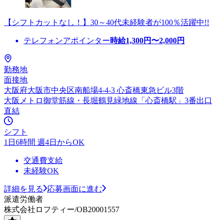
【シフトカットなし！】30～40代未経験者が100％活躍中!!
テレフォンアポインター
時給
1,300
円〜
2,000
円
勤務地
面接地
大阪府大阪市中央区南船場4-4-3 心斎橋東急ビル3階
大阪メトロ御堂筋線・長堀鶴見緑地線「心斎橋駅」3番出口
直結
シフト
1日6時間 週4日からOK
交通費支給
未経験OK
詳細を見る
応募画面に進む
派遣労働者
株式会社ロフティー/OB20001557