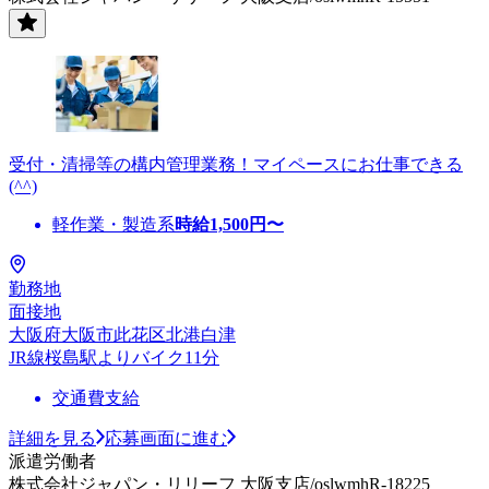
受付・清掃等の構内管理業務！マイペースにお仕事できる
(^^)
軽作業・製造系
時給
1,500
円〜
勤務地
面接地
大阪府大阪市此花区北港白津
JR線桜島駅よりバイク11分
交通費支給
詳細を見る
応募画面に進む
派遣労働者
株式会社ジャパン・リリーフ 大阪支店/oslwmhR-18225