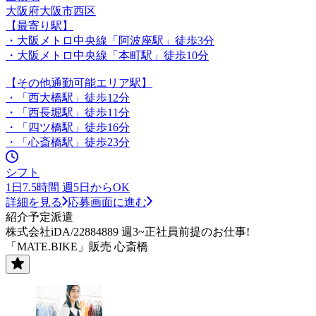
大阪府大阪市西区
【最寄り駅】
・大阪メトロ中央線「阿波座駅」徒歩3分
・大阪メトロ中央線「本町駅」徒歩10分
【その他通勤可能エリア駅】
・「西大橋駅」徒歩12分
・「西長堀駅」徒歩11分
・「四ツ橋駅」徒歩16分
・「心斎橋駅」徒歩23分
シフト
1日7.5時間 週5日からOK
詳細を見る
応募画面に進む
紹介予定派遣
株式会社iDA/22884889 週3~正社員前提のお仕事!
「MATE.BIKE」販売 心斎橋