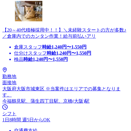
【20～40代積極採用中！！】＼未経験スタートの方が多数♪
／倉庫内でのカンタン作業！給与前払いアリ
倉庫スタッフ
時給
1,240
円〜
1,550
円
仕分けスタッフ
時給
1,240
円〜
1,550
円
検品
時給
1,240
円〜
1,550
円
勤務地
面接地
大阪府大阪市城東区 ※当案件はエリアでの募集となりま
す。
今福鶴見駅、蒲生四丁目駅、京橋(大阪)駅
シフト
1日8時間 週5日からOK
交通費支給