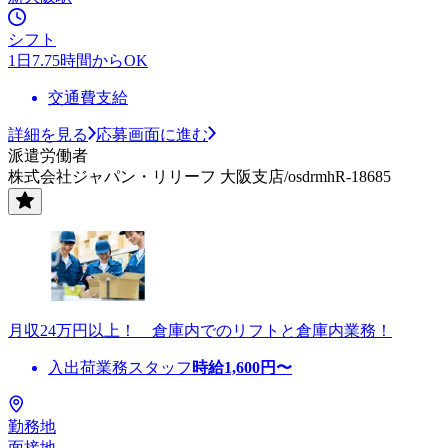
シフト
1日7.75時間からOK
交通費支給
詳細を見る
応募画面に進む
派遣労働者
株式会社ジャパン・リリーフ 大阪支店/osdrmhR-18685
月収24万円以上！ 倉庫内でのリフトと倉庫内業務！
入出荷業務スタッフ
時給
1,600
円〜
勤務地
面接地