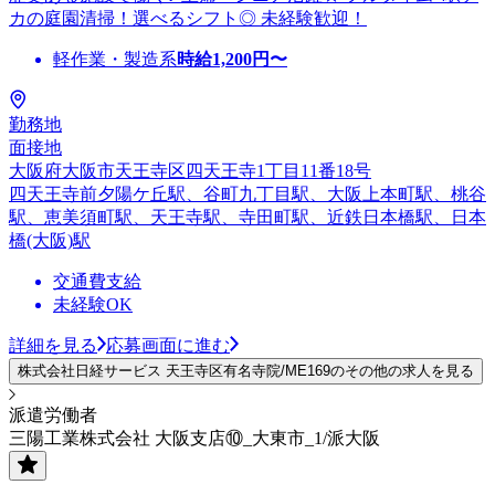
カの庭園清掃！選べるシフト◎ 未経験歓迎！
軽作業・製造系
時給
1,200
円〜
勤務地
面接地
大阪府大阪市天王寺区四天王寺1丁目11番18号
四天王寺前夕陽ケ丘駅、谷町九丁目駅、大阪上本町駅、桃谷
駅、恵美須町駅、天王寺駅、寺田町駅、近鉄日本橋駅、日本
橋(大阪)駅
交通費支給
未経験OK
詳細を見る
応募画面に進む
株式会社日経サービス 天王寺区有名寺院/ME169のその他の求人を見る
派遣労働者
三陽工業株式会社 大阪支店⑩_大東市_1/派大阪