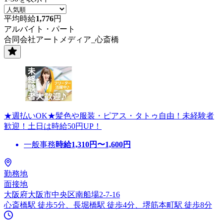
平均時給
1,776
円
アルバイト・パート
合同会社アートメディア_心斎橋
★週払いOK★髪色や服装・ピアス・タトゥ自由！未経験者
歓迎！土日は時給50円UP！
一般事務
時給
1,310
円〜
1,600
円
勤務地
面接地
大阪府大阪市中央区南船場2-7-16
心斎橋駅 徒歩5分、長堀橋駅 徒歩4分、堺筋本町駅 徒歩8分