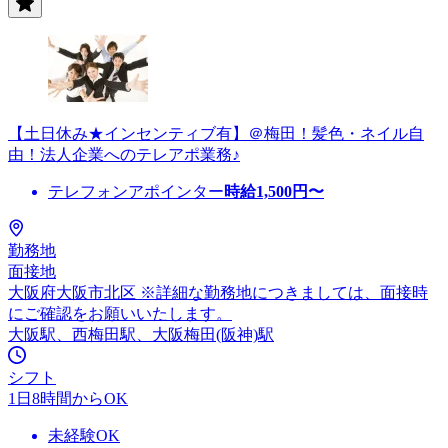
【土日休み★インセンティブ有】＠梅田！髪色・ネイル自
由！法人企業へのテレアポ業務♪
テレフォンアポインター
時給
1,500
円〜
勤務地
面接地
大阪府大阪市北区 ※詳細な勤務地につきましては、面接時
にご確認をお願いいたします。
大阪駅、西梅田駅、大阪梅田(阪神)駅
シフト
1日8時間からOK
未経験OK