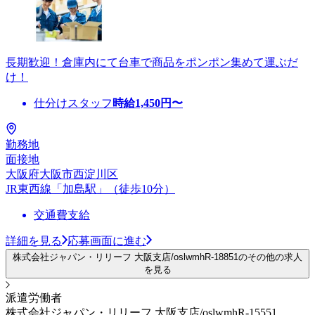
長期歓迎！倉庫内にて台車で商品をポンポン集めて運ぶだ
け！
仕分けスタッフ
時給
1,450
円〜
勤務地
面接地
大阪府大阪市西淀川区
JR東西線「加島駅」（徒歩10分）
交通費支給
詳細を見る
応募画面に進む
株式会社ジャパン・リリーフ 大阪支店/oslwmhR-18851のその他の求人
を見る
派遣労働者
株式会社ジャパン・リリーフ 大阪支店/oslwmhR-15551