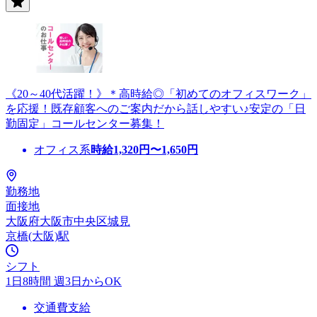
《20～40代活躍！》＊高時給◎「初めてのオフィスワーク」
を応援！既存顧客へのご案内だから話しやすい♪安定の「日
勤固定」コールセンター募集！
オフィス系
時給
1,320
円〜
1,650
円
勤務地
面接地
大阪府大阪市中央区城見
京橋(大阪)駅
シフト
1日8時間 週3日からOK
交通費支給