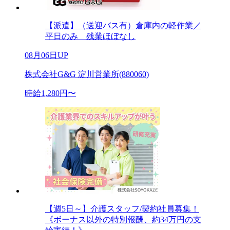
【派遣】（送迎バス有）倉庫内の軽作業／
平日のみ 残業ほぼなし
08月06日UP
株式会社G&G 淀川営業所(880060)
時給1,280円〜
【週5日～】介護スタッフ/契約社員募集！
《ボーナス以外の特別報酬、約34万円の支