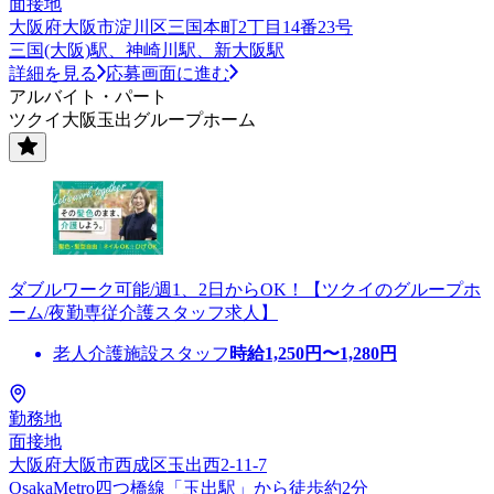
面接地
大阪府大阪市淀川区三国本町2丁目14番23号
三国(大阪)駅、神崎川駅、新大阪駅
詳細を見る
応募画面に進む
アルバイト・パート
ツクイ大阪玉出グループホーム
ダブルワーク可能/週1、2日からOK！【ツクイのグループホ
ーム/夜勤専従介護スタッフ求人】
老人介護施設スタッフ
時給
1,250
円〜
1,280
円
勤務地
面接地
大阪府大阪市西成区玉出西2-11-7
OsakaMetro四つ橋線「玉出駅」から徒歩約2分