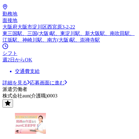
勤務地
面接地
大阪府大阪市淀川区西宮原3-2-22
東三国駅、三国(大阪)駅、東淀川駅、新大阪駅、南吹田駅、
江坂駅、神崎川駅、南方(大阪)駅、崇禅寺駅
シフト
週2日からOK
交通費支給
詳細を見る
応募画面に進む
派遣労働者
株式会社aun(介護職)0003