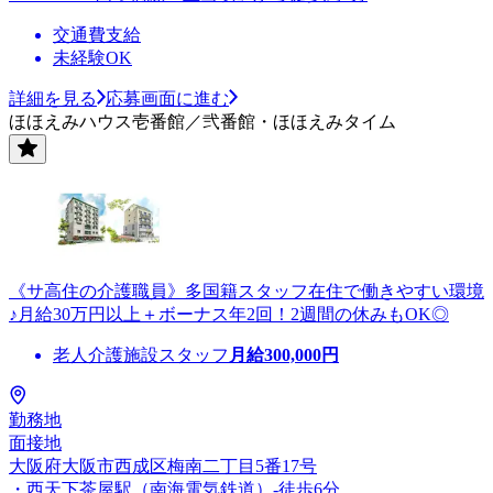
交通費支給
未経験OK
詳細を見る
応募画面に進む
ほほえみハウス壱番館／弐番館・ほほえみタイム
《サ高住の介護職員》多国籍スタッフ在住で働きやすい環境
♪月給30万円以上＋ボーナス年2回！2週間の休みもOK◎
老人介護施設スタッフ
月給
300,000
円
勤務地
面接地
大阪府大阪市西成区梅南二丁目5番17号
・西天下茶屋駅（南海電気鉄道）-徒歩6分