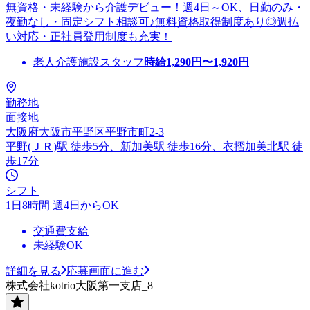
無資格・未経験から介護デビュー！週4日～OK、日勤のみ・
夜勤なし・固定シフト相談可♪無料資格取得制度あり◎週払
い対応・正社員登用制度も充実！
老人介護施設スタッフ
時給
1,290
円〜
1,920
円
勤務地
面接地
大阪府大阪市平野区平野市町2-3
平野(ＪＲ)駅 徒歩5分、新加美駅 徒歩16分、衣摺加美北駅 徒
歩17分
シフト
1日8時間 週4日からOK
交通費支給
未経験OK
詳細を見る
応募画面に進む
株式会社kotrio大阪第一支店_8