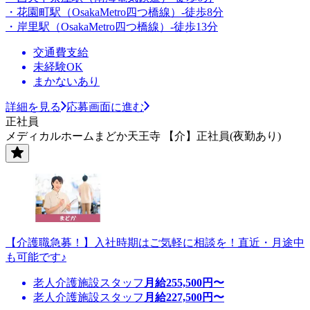
・花園町駅（OsakaMetro四つ橋線）-徒歩8分
・岸里駅（OsakaMetro四つ橋線）-徒歩13分
交通費支給
未経験OK
まかないあり
詳細を見る
応募画面に進む
正社員
メディカルホームまどか天王寺 【介】正社員(夜勤あり)
【介護職急募！】入社時期はご気軽に相談を！直近・月途中
も可能です♪
老人介護施設スタッフ
月給
255,500
円〜
老人介護施設スタッフ
月給
227,500
円〜