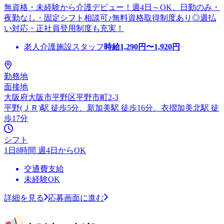
無資格・未経験から介護デビュー！週4日～OK、日勤のみ・
夜勤なし・固定シフト相談可♪無料資格取得制度あり◎週払
い対応・正社員登用制度も充実！
老人介護施設スタッフ
時給
1,290
円〜
1,920
円
勤務地
面接地
大阪府大阪市平野区平野市町2-3
平野(ＪＲ)駅 徒歩5分、新加美駅 徒歩16分、衣摺加美北駅 徒
歩17分
シフト
1日8時間 週4日からOK
交通費支給
未経験OK
詳細を見る
応募画面に進む