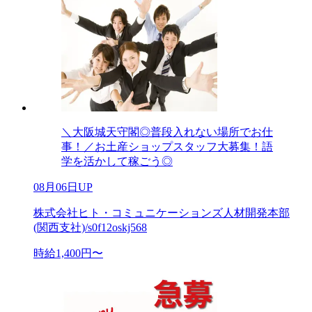
＼大阪城天守閣◎普段入れない場所でお仕
事！／お土産ショップスタッフ大募集！語
学を活かして稼ごう◎
08月06日UP
株式会社ヒト・コミュニケーションズ人材開発本部
(関西支社)/s0f12oskj568
時給1,400円〜