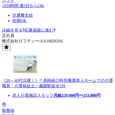
シフト
1日8時間 週5日からOK
交通費支給
短期OK
詳細を見る
応募画面に進む
正社員
株式会社ロフティー/AA10026316
《20～40代活躍！》＊高時給◎特別養護老人ホームでの介護
職員・介護福祉士／藤阪駅徒歩5分
老人介護施設スタッフ
月給
229,000
円〜
253,000
円
勤務地