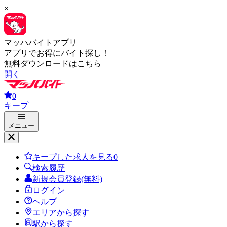
×
マッハバイトアプリ
アプリでお得にバイト探し！
無料ダウンロードはこちら
開く
0
キープ
メニュー
キープした求人を見る
0
検索履歴
新規会員登録(無料)
ログイン
ヘルプ
エリアから探す
駅から探す