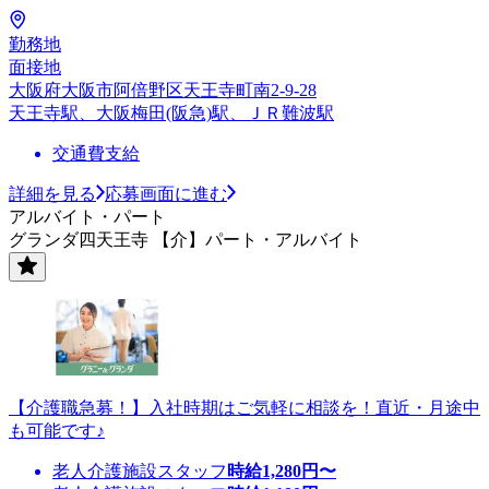
勤務地
面接地
大阪府大阪市阿倍野区天王寺町南2-9-28
天王寺駅、大阪梅田(阪急)駅、ＪＲ難波駅
交通費支給
詳細を見る
応募画面に進む
アルバイト・パート
グランダ四天王寺 【介】パート・アルバイト
【介護職急募！】入社時期はご気軽に相談を！直近・月途中
も可能です♪
老人介護施設スタッフ
時給
1,280
円〜