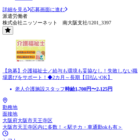
詳細を見る
応募画面に進む
派遣労働者
株式会社ニッソーネット 南大阪支社/1201_3397
【急募】介護福祉士／給与も環境も妥協なし！失敗しない職
場選びをサポート！◆2カ月～長期【日払いOK】
老人介護施設スタッフ
時給
1,700
円〜
2,125
円
勤務地
面接地
大阪府大阪市天王寺区
大阪市天王寺区内に多数！＜駅チカ・車通勤okも有＞