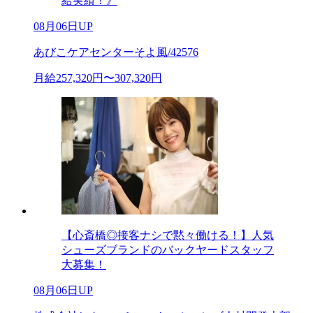
給実績！》
08月06日UP
あびこケアセンターそよ風/42576
月給257,320円〜307,320円
【心斎橋◎接客ナシで黙々働ける！】人気
シューズブランドのバックヤードスタッフ
大募集！
08月06日UP