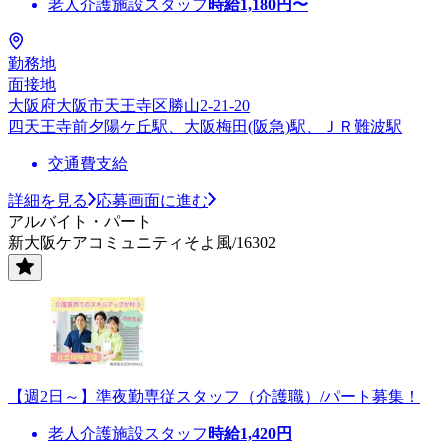
老人介護施設スタッフ
時給
1,180
円〜
勤務地
面接地
大阪府大阪市天王寺区勝山2-21-20
四天王寺前夕陽ケ丘駅、大阪梅田(阪急)駅、ＪＲ難波駅
交通費支給
詳細を見る
応募画面に進む
アルバイト・パート
新大阪ケアコミュニティそよ風/16302
【週2日～】準夜勤専従スタッフ（介護職）/パート募集！
老人介護施設スタッフ
時給
1,420
円