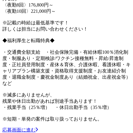
〈夜勤8回〉176,800円～
〈夜勤10回〉221,000円～
※記載の時給は最低基準です！
詳しくは担当にお問い合わせください！
◆福利厚生と転職特典◆
・交通費全額支給 ・社会保険完備・有給休暇100％消化制
度・制服あり・定期検診/ワクチン接種無料・昇給/昇進制
度・正社員登用制度・産休＆育休、介護休暇、看護休暇・キ
ャリアプラン構築支援・資格取得支援制度・お友達紹介制
度・退職金制度・慶祝金制度あり（結婚祝金、出産祝金等）
など
※滅多にありませんが、
残業や休日出勤があれば別途手当あります！
・残業手当（25％増） ・休日出勤手当（35％増）
※短期・単発の案件は取り扱っておりません。
応募画面に進む