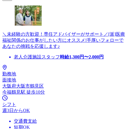
＼未経験の方歓迎！専任アドバイザーがサポート／[派]医療
福祉関係のお仕事がしたい方にオススメ!手厚いフォローで
あなたの挑戦を応援します♪
老人介護施設スタッフ
時給
1,300
円〜
2,000
円
勤務地
面接地
大阪府大阪市鶴見区
今福鶴見駅 徒歩10分
シフト
週3日からOK
交通費支給
短期OK