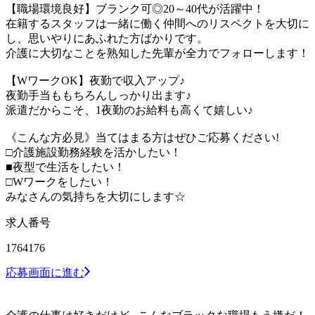
【職場環境良好】ブランク可◎20～40代が活躍中！
在籍するスタッフは一緒に働く仲間へのリスペクトを大切に
し、思いやりにあふれた方ばかりです。
介護に大切なことを熟知した先輩が全力でフォローします！
【WワークOK】夜勤で収入アップ♪
夜勤手当ももちろんしっかり出ます♪
派遣だからこそ、1夜勤のお給料も高くて嬉しい♪
《こんな方必見》当てはまる方はぜひご応募ください!
□介護施設勤務経験を活かしたい！
■夜型で生活をしたい！
□Wワークをしたい！
みなさんの気持ちを大切にします☆
求人番号
1764176
応募画面に進む