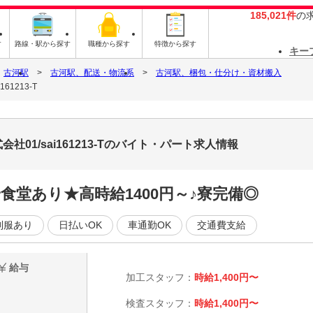
185,021件
の
す
路線・駅から探す
職種から探す
特徴から探す
キー
古河駅
古河駅、配送・物流系
古河駅、梱包・仕分け・資材搬入
1213-T
01/sai161213-Tのバイト・パート求人情報
安食堂あり★高時給1400円～♪寮完備◎
制服あり
日払いOK
車通勤OK
交通費支給
給与
加工スタッフ：
時給1,400円〜
検査スタッフ：
時給1,400円〜