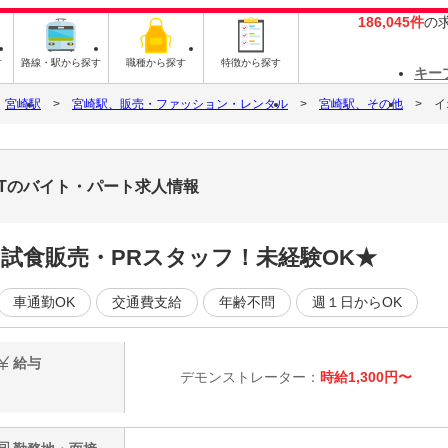
186,045件
の
す
路線・駅から探す
職種から探す
特徴から探す
キー
宮崎駅
宮崎駅、販売・ファッション・レンタル
宮崎駅、その他
イ
74Tのバイト・パート求人情報
の試食販売・PRスタッフ！未経験OK★
車通勤OK
交通費支給
年齢不問
週１日からOK
給与
デモンストレーター：
時給1,300円〜