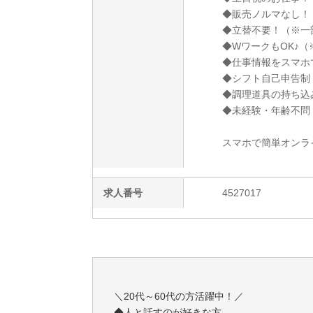
◆販売ノルマなし！
◆立替不要！（※一
◆WワークもOK♪
◆仕事情報をスマホ
◆シフト自己申告制
◆調理道具の持ち込
◆未経験・年齢不問
スマホで簡単オンラ
求人番号
4527017
＼20代～60代の方活躍中！／
◆人と話すのが好きな方