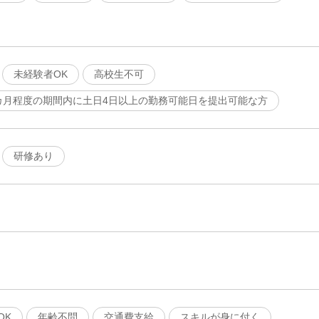
未経験者OK
高校生不可
カ月程度の期間内に土日4日以上の勤務可能日を提出可能な方
研修あり
OK
年齢不問
交通費支給
スキルが身に付く