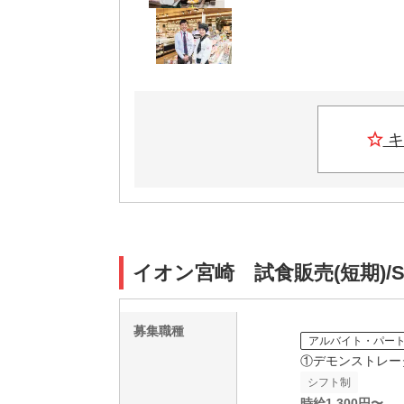
キ
イオン宮崎 試食販売(短期)/S
募集職種
アルバイト・パー
①デモンストレー
シフト制
時給
1,300
円〜