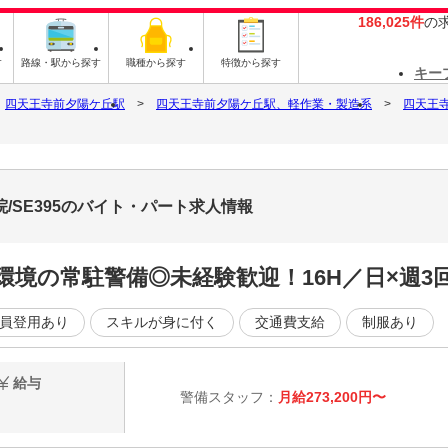
186,025件
の
す
路線・駅から探す
職種から探す
特徴から探す
キー
四天王寺前夕陽ケ丘駅
四天王寺前夕陽ケ丘駅、軽作業・製造系
四天王
/SE395のバイト・パート求人情報
境の常駐警備◎未経験歓迎！16H／日×週3
員登用あり
スキルが身に付く
交通費支給
制服あり
給与
警備スタッフ：
月給273,200円〜