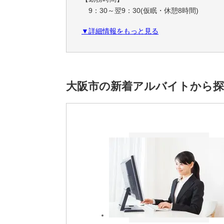
9：30～翌9：30(仮眠・休憩8時間)
▼詳細情報をもっと見る
【勤務曜日】
全暦日
【勤務日数】
週3回程度（シフト制）
大阪市の新着アルバイトから
【休憩・仮眠について】
休憩室、仮眠室を完備していますので、リ
電子レンジ、ポット、冷蔵庫などを用意し
【補足】
原則、残業はありません。
もしも、残業が発生した場合は、別途全額
弊社は、1ヶ月当たりの変形労働時間制（週
【休日・休暇】
＜勤務シフトについて＞