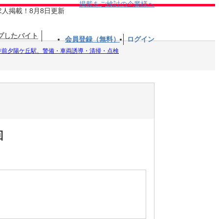
掲載をご検討の企業様へ
求人掲載！8月8日更新
プしたバイト
会員登録（無料）
ログイン
寺前夕陽ケ丘駅、警備・車両誘導・清掃・点検
回