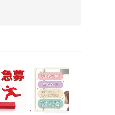
勤,空調完備,前払いあり,交通費補助あり,車/バ