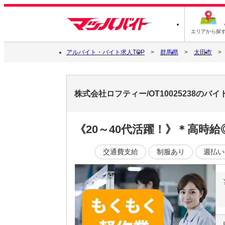
エリアから探
アルバイト・バイト求人TOP
群馬県
太田市
株式会社ロフティー/OT10025238のバ
《20～40代活躍！》＊高時
交通費支給
制服あり
週払い