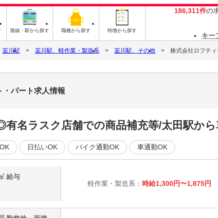
186,311件
の
す
路線・駅から探す
職種から探す
特徴から探す
キー
韮川駅
韮川駅、軽作業・製造系
韮川駅、その他
株式会社ロフティー/
イト・パート求人情報
給◎有名ラスク店舗での商品補充等/太田駅から
OK
日払いOK
バイク通勤OK
車通勤OK
給与
軽作業・製造系：
時給1,300円〜1,875円