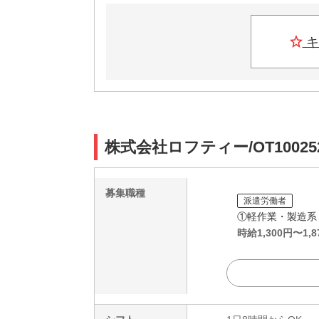
キ
株式会社ロフティー/OT1002
募集職種
派遣労働者
①軽作業・製造系
時給
1,300
円〜
1,8