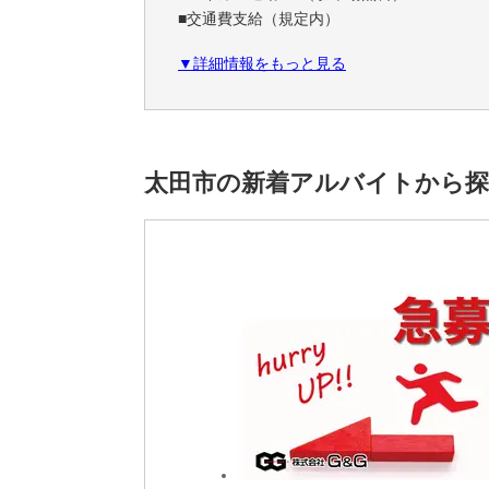
■交通費支給（規定内）
■制服貸与
▼詳細情報をもっと見る
■有給休暇
■前給制度あり
■日払いOK！(規定内)
＜こだわり条件＞
太田市の新着アルバイトから
未経験者活躍中,経験者優遇,外国籍活躍中,20代
イク通勤OK
＜アクセス＞
太田駅から車で10分
※雇用元は株式会社ロフティーです。