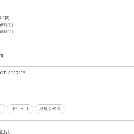
8時間)
働8時間)
働8時間)
制）
10025238
K
学生不可
経験者優遇
度あり