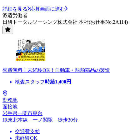
詳細を見る
応募画面に進む
派遣労働者
日研トータルソーシング株式会社 本社(お仕事No.2A114)
寮費無料！未経験OK！自動車・船舶部品の製造
検査スタッフ
時給
1,400
円
勤務地
面接地
岩手県一関市東台
JR東北本線 一ノ関駅 徒歩30分
交通費支給
未経験OK