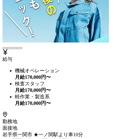
給与
機械オペレーション
月給
170,000
円〜
検査スタッフ
月給
170,000
円〜
軽作業・製造系
月給
170,000
円〜
勤務地
面接地
岩手県一関市 ★一ノ関駅より車10分