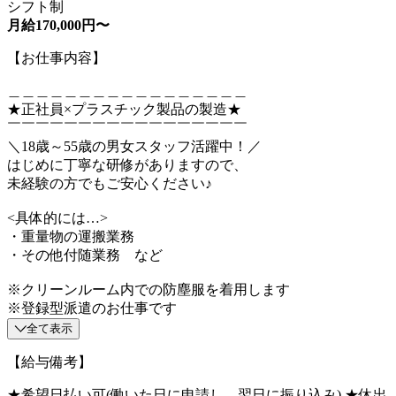
シフト制
月給170,000円〜
【お仕事内容】
＿＿＿＿＿＿＿＿＿＿＿＿＿＿＿＿＿
★正社員×プラスチック製品の製造★
￣￣￣￣￣￣￣￣￣￣￣￣￣￣￣￣￣
＼18歳～55歳の男女スタッフ活躍中！／
はじめに丁寧な研修がありますので、
未経験の方でもご安心ください♪
<具体的には…>
・重量物の運搬業務
・その他付随業務 など
※クリーンルーム内での防塵服を着用します
※登録型派遣のお仕事です
全て表示
【給与備考】
★希望日払い可(働いた日に申請し、翌日に振り込み) ★休出