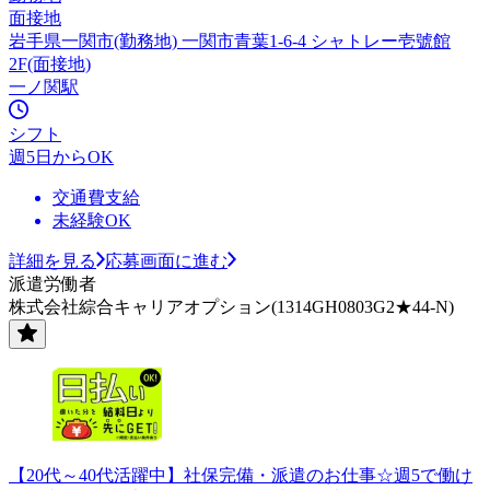
面接地
岩手県一関市(勤務地) 一関市青葉1-6-4 シャトレー壱號館
2F(面接地)
一ノ関駅
シフト
週5日からOK
交通費支給
未経験OK
詳細を見る
応募画面に進む
派遣労働者
株式会社綜合キャリアオプション(1314GH0803G2★44-N)
【20代～40代活躍中】社保完備・派遣のお仕事☆週5で働け