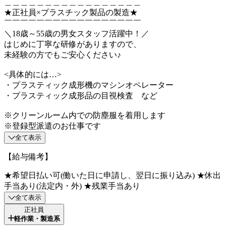
＿＿＿＿＿＿＿＿＿＿＿＿＿＿＿＿＿
★正社員×プラスチック製品の製造★
￣￣￣￣￣￣￣￣￣￣￣￣￣￣￣￣￣
＼18歳～55歳の男女スタッフ活躍中！／
はじめに丁寧な研修がありますので、
未経験の方でもご安心ください♪
<具体的には…>
・プラスティック成形機のマシンオペレーター
・プラスティック成形品の目視検査 など
※クリーンルーム内での防塵服を着用します
※登録型派遣のお仕事です
全て表示
【給与備考】
★希望日払い可(働いた日に申請し、翌日に振り込み) ★休出
手当あり(法定内・外) ★残業手当あり
全て表示
正社員
軽作業・製造系