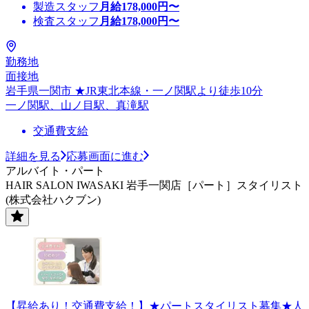
製造スタッフ
月給
178,000
円〜
検査スタッフ
月給
178,000
円〜
勤務地
面接地
岩手県一関市 ★JR東北本線・一ノ関駅より徒歩10分
一ノ関駅、山ノ目駅、真滝駅
交通費支給
詳細を見る
応募画面に進む
アルバイト・パート
HAIR SALON IWASAKI 岩手一関店［パート］スタイリスト
(株式会社ハクブン)
【昇給あり！交通費支給！】★パートスタイリスト募集★人