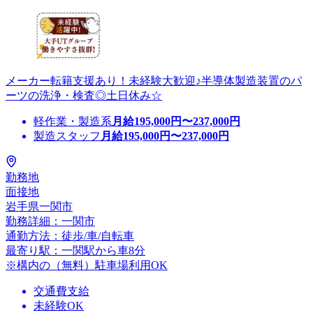
メーカー転籍支援あり！未経験大歓迎♪半導体製造装置のパ
ーツの洗浄・検査◎土日休み☆
軽作業・製造系
月給
195,000
円〜
237,000
円
製造スタッフ
月給
195,000
円〜
237,000
円
勤務地
面接地
岩手県一関市
勤務詳細：一関市
通勤方法：徒歩/車/自転車
最寄り駅：一関駅から車8分
※構内の（無料）駐車場利用OK
交通費支給
未経験OK