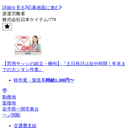
詳細を見る
応募画面に進む
派遣労働者
株式会社日本ケイテム/779
【窓用サッシの組立・梱包】『土日祝日は自分時間！年末ま
でのカンタン作業』
軽作業・製造系
時給
1,300
円〜
勤務地
面接地
岩手県一関市東台
一ノ関駅
交通費支給