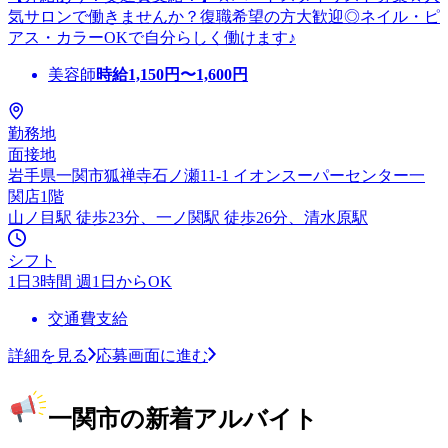
気サロンで働きませんか？復職希望の方大歓迎◎ネイル・ピ
アス・カラーOKで自分らしく働けます♪
美容師
時給
1,150
円〜
1,600
円
勤務地
面接地
岩手県一関市狐禅寺石ノ瀬11-1 イオンスーパーセンター一
関店1階
山ノ目駅 徒歩23分、一ノ関駅 徒歩26分、清水原駅
シフト
1日3時間 週1日からOK
交通費支給
詳細を見る
応募画面に進む
一関市の新着アルバイト