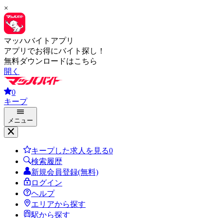
×
マッハバイトアプリ
アプリでお得にバイト探し！
無料ダウンロードはこちら
開く
0
キープ
メニュー
キープした求人を見る
0
検索履歴
新規会員登録(無料)
ログイン
ヘルプ
エリアから探す
駅から探す