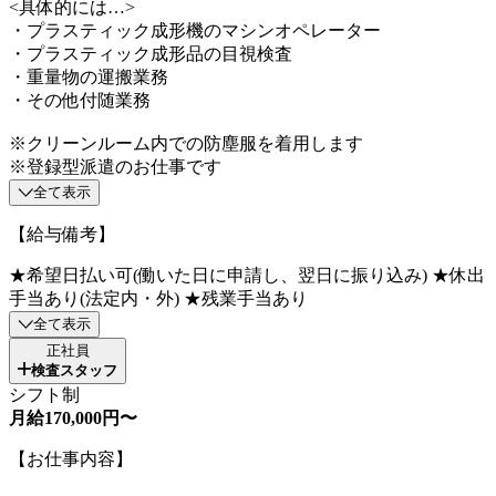
<具体的には…>
・プラスティック成形機のマシンオペレーター
・プラスティック成形品の目視検査
・重量物の運搬業務
・その他付随業務
※クリーンルーム内での防塵服を着用します
※登録型派遣のお仕事です
全て表示
【給与備考】
★希望日払い可(働いた日に申請し、翌日に振り込み) ★休出
手当あり(法定内・外) ★残業手当あり
全て表示
正社員
検査スタッフ
シフト制
月給170,000円〜
【お仕事内容】