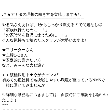
＿＿＿＿＿＿＿＿＿＿＿＿＿＿＿＿＿＿＿＿＿
.＊★アナタの理想の働き方を実現します★*。
￣￣￣￣￣￣￣￣￣￣￣￣￣￣￣￣￣￣￣￣￣
やる気さえあれば、1からしっかり教えるので問題なし◎
「家族旅行のために…！」
「お家時間を贅沢に使うために…！」
そんな気持ちで始めたスタッフが大勢いますよ♪
★フリーターさん
★主婦(夫)さん
★安定的に働きたい方
など、み～んな大歓迎☆
＞＞積極採用中★今がチャンス!!
初めての正社員でも挑戦しやすい環境が整っているNMSで
一緒に働いてみませんか！
※詳細な勤務地につきましては、面接時にご確認をお願いい
たします
***
＝＝＝＝＝＝＝＝＝＝＝＝＝＝＝＝＝＝＝