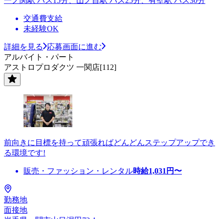
一ノ関駅 バス15分、山ノ目駅 バス25分、有壁駅 バス30分
交通費支給
未経験OK
詳細を見る
応募画面に進む
アルバイト・パート
アストロプロダクツ 一関店[112]
前向きに目標を持って頑張ればどんどんステップアップでき
る環境です!
販売・ファッション・レンタル
時給
1,031
円〜
勤務地
面接地