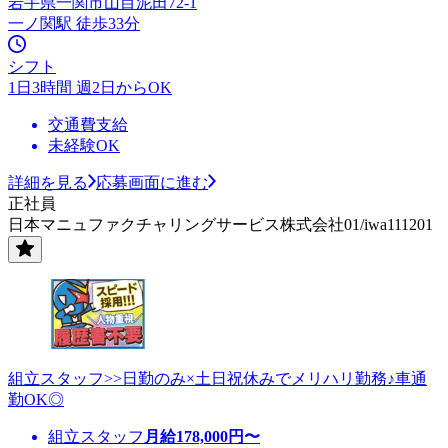
岩手県一関市山目泥田72-1
一ノ関駅 徒歩33分
シフト
1日3時間 週2日からOK
交通費支給
未経験OK
詳細を見る
応募画面に進む
正社員
日本マニュファクチャリングサービス株式会社01/iwa111201
組立スタッフ>>日勤のみ×土日祝休みでメリハリ勤務♪車通
勤OK◎
組立スタッフ
月給
178,000
円〜