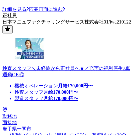
詳細を見る
応募画面に進む
正社員
日本マニュファクチャリングサービス株式会社01/iwa210122
検査スタッフ＼未経験から正社員へ★／充実の福利厚生♪車
通勤OK◎
機械オペレーション
月給
170,000
円〜
検査スタッフ
月給
170,000
円〜
製造スタッフ
月給
170,000
円〜
勤務地
面接地
岩手県一関市