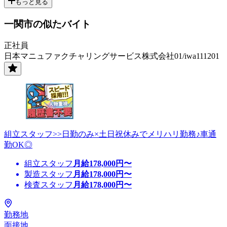
もっと見る
一関市の似たバイト
正社員
日本マニュファクチャリングサービス株式会社01/iwa111201
組立スタッフ>>日勤のみ×土日祝休みでメリハリ勤務♪車通
勤OK◎
組立スタッフ
月給
178,000
円〜
製造スタッフ
月給
178,000
円〜
検査スタッフ
月給
178,000
円〜
勤務地
面接地