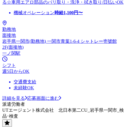
る☆車用エアロ部品のバリ取り・洗浄・拭き取り/日払いOK
機械オペレーション
時給
1,100
円〜
勤務地
面接地
岩手県一関市(勤務地) 一関市青葉1-6-4 シャトレー壱號館
2F(面接地)
一ノ関駅
シフト
週5日からOK
交通費支給
未経験OK
詳細を見る
応募画面に進む
派遣労働者
UTエージェント株式会社 北日本第二CU_岩手県一関市_検
品･検査