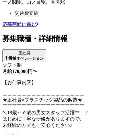
一ノ関駅、山ノ目駅、真滝駅
交通費支給
応募画面に進む
募集職種・詳細情報
正社員
機械オペレーション
シフト制
月給170,000円〜
【お仕事内容】
＿＿＿＿＿＿＿＿＿＿＿＿＿＿＿＿＿
★正社員×プラスチック製品の製造★
￣￣￣￣￣￣￣￣￣￣￣￣￣￣￣￣￣
＼18歳～55歳の男女スタッフ活躍中！／
はじめに丁寧な研修がありますので、
未経験の方でもご安心ください♪