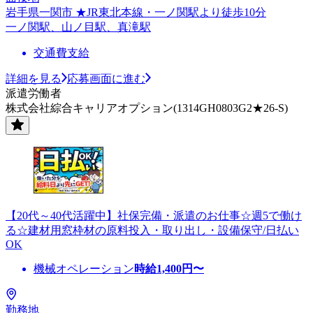
岩手県一関市 ★JR東北本線・一ノ関駅より徒歩10分
一ノ関駅、山ノ目駅、真滝駅
交通費支給
詳細を見る
応募画面に進む
派遣労働者
株式会社綜合キャリアオプション(1314GH0803G2★26-S)
【20代～40代活躍中】社保完備・派遣のお仕事☆週5で働け
る☆建材用窓枠材の原料投入・取り出し・設備保守/日払い
OK
機械オペレーション
時給
1,400
円〜
勤務地