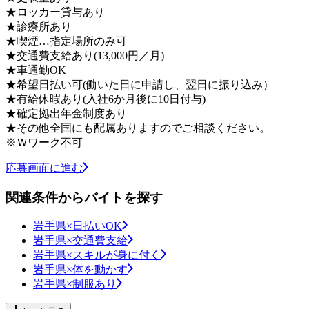
★ロッカー貸与あり
★診療所あり
★喫煙…指定場所のみ可
★交通費支給あり(13,000円／月)
★車通勤OK
★希望日払い可(働いた日に申請し、翌日に振り込み）
★有給休暇あり(入社6か月後に10日付与)
★確定拠出年金制度あり
★その他全国にも配属ありますのでご相談ください。
※Ｗワーク不可
応募画面に進む
関連条件からバイトを探す
岩手県×日払いOK
岩手県×交通費支給
岩手県×スキルが身に付く
岩手県×体を動かす
岩手県×制服あり